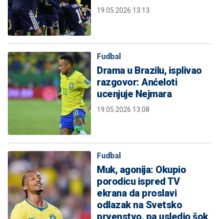
19.05.2026 13:13
Fudbal
Drama u Brazilu, isplivao
razgovor: Anćeloti
ucenjuje Nejmara
19.05.2026 13:08
Fudbal
Muk, agonija: Okupio
porodicu ispred TV
ekrana da proslavi
odlazak na Svetsko
prvenstvo, pa usledio šok