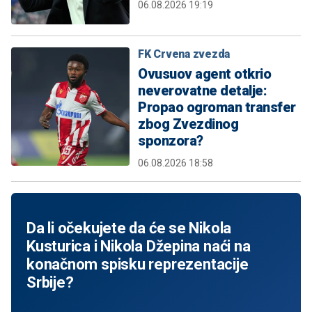
06.08.2026 19:19
FK Crvena zvezda
Ovusuov agent otkrio
neverovatne detalje:
Propao ogroman transfer
zbog Zvezdinog
sponzora?
06.08.2026 18:58
Da li očekujete da će se Nikola
Kusturica i Nikola Džepina naći na
konačnom spisku reprezentacije
Srbije?