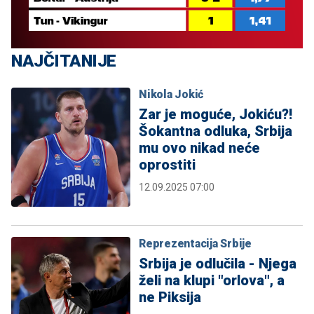
NAJČITANIJE
Nikola Jokić
Zar je moguće, Jokiću?!
Šokantna odluka, Srbija
mu ovo nikad neće
oprostiti
12.09.2025 07:00
Reprezentacija Srbije
Srbija je odlučila - Njega
želi na klupi "orlova", a
ne Piksija