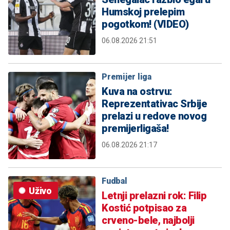
Humskoj prelepim
pogotkom! (VIDEO)
06.08.2026 21:51
Premijer liga
Kuva na ostrvu:
Reprezentativac Srbije
prelazi u redove novog
premijerligaša!
06.08.2026 21:17
Fudbal
Uživo
Letnji prelazni rok: Filip
Kostić potpisao za
crveno-bele, najbolji