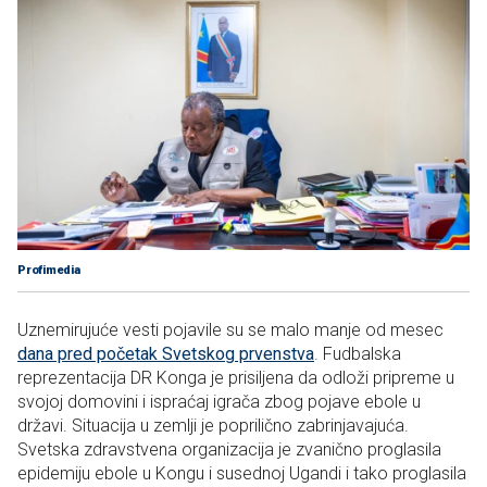
Profimedia
Uznemirujuće vesti pojavile su se malo manje od mesec
dana pred početak Svetskog prvenstva
. Fudbalska
reprezentacija DR Konga je prisiljena da odloži pripreme u
svojoj domovini i ispraćaj igrača zbog pojave ebole u
državi. Situacija u zemlji je poprilično zabrinjavajuća.
Svetska zdravstvena organizacija je zvanično proglasila
epidemiju ebole u Kongu i susednoj Ugandi i tako proglasila