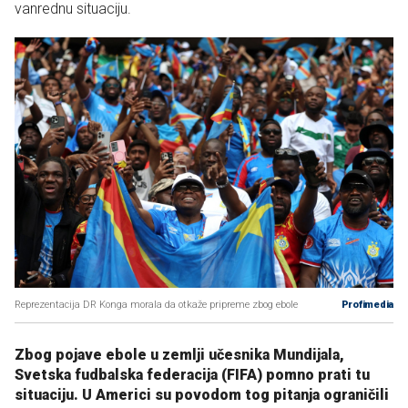
vanrednu situaciju.
Reprezentacija DR Konga morala da otkaže pripreme zbog ebole
Profimedia
Zbog pojave ebole u zemlji učesnika Mundijala,
Svetska fudbalska federacija (FIFA) pomno prati tu
situaciju. U Americi su povodom tog pitanja ograničili