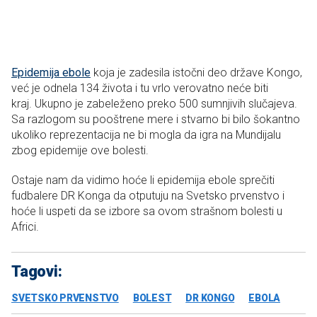
Epidemija ebole
koja je zadesila istočni deo države Kongo,
već je odnela 134 života i tu vrlo verovatno neće biti
kraj. Ukupno je zabeleženo preko 500 sumnjivih slučajeva.
Sa razlogom su pooštrene mere i stvarno bi bilo šokantno
ukoliko reprezentacija ne bi mogla da igra na Mundijalu
zbog epidemije ove bolesti.
Ostaje nam da vidimo hoće li epidemija ebole sprečiti
fudbalere DR Konga da otputuju na Svetsko prvenstvo i
hoće li uspeti da se izbore sa ovom strašnom bolesti u
Africi.
Tagovi:
SVETSKO PRVENSTVO
BOLEST
DR KONGO
EBOLA