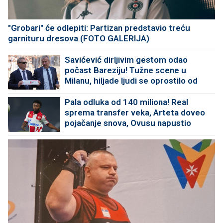
"Grobari" će odlepiti: Partizan predstavio treću
garnituru dresova (FOTO GALERIJA)
Savićević dirljivim gestom odao
počast Bareziju! Tužne scene u
Milanu, hiljade ljudi se oprostilo od
legende
Pala odluka od 140 miliona! Real
sprema transfer veka, Arteta doveo
pojačanje snova, Ovusu napustio
"Marakanu"