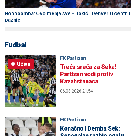
Booooomba: Ovo menja sve - Jokić i Denver u centru
pažnje
Fudbal
FK Partizan
Uživo
Treća sreća za Seka!
Partizan vodi protiv
Kazahstanaca
06.08.2026 21:54
FK Partizan
Konačno i Demba Sek:
Senegalac razbio egal u