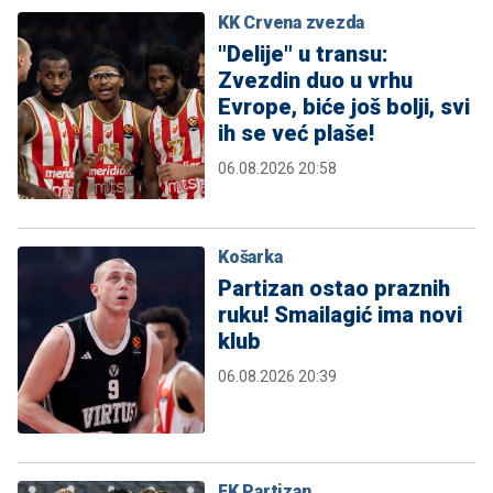
KK Crvena zvezda
"Delije" u transu:
Zvezdin duo u vrhu
Evrope, biće još bolji, svi
ih se već plaše!
06.08.2026 20:58
Košarka
Partizan ostao praznih
ruku! Smailagić ima novi
klub
06.08.2026 20:39
FK Partizan