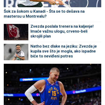
Šok za šokom u Kanadi - Šta se to dešava na
mastersu u Montrealu?
Zvezda poslala trenera na kaljenje!
Imaće važnu ulogu, crveno-beli
skrojili plan
Natho bez dlake na jeziku: Zvezda je
kupila sve što je mogla, ako ispadne
biće to neviđeni potres