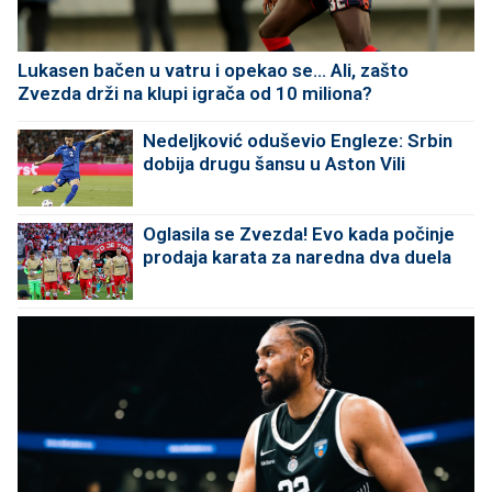
Lukasen bačen u vatru i opekao se... Ali, zašto
Zvezda drži na klupi igrača od 10 miliona?
Nedeljković oduševio Engleze: Srbin
dobija drugu šansu u Aston Vili
Oglasila se Zvezda! Evo kada počinje
prodaja karata za naredna dva duela