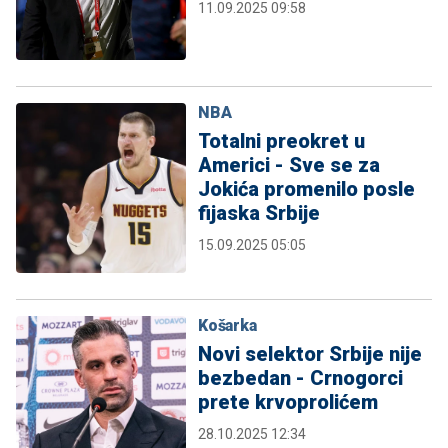
11.09.2025 09:58
NBA
Totalni preokret u
Americi - Sve se za
Jokića promenilo posle
fijaska Srbije
15.09.2025 05:05
Košarka
Novi selektor Srbije nije
bezbedan - Crnogorci
prete krvoprolićem
28.10.2025 12:34