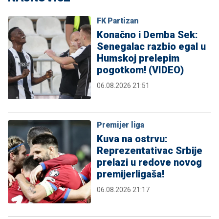
FK Partizan
Konačno i Demba Sek:
Senegalac razbio egal u
Humskoj prelepim
pogotkom! (VIDEO)
06.08.2026 21:51
Premijer liga
Kuva na ostrvu:
Reprezentativac Srbije
prelazi u redove novog
premijerligaša!
06.08.2026 21:17