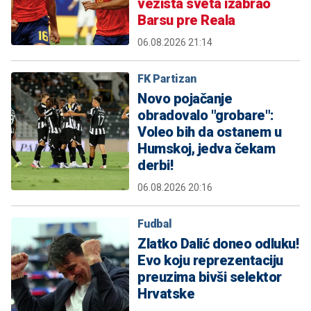
vezista sveta izabrao
Barsu pre Reala
06.08.2026 21:14
FK Partizan
Novo pojačanje
obradovalo "grobare":
Voleo bih da ostanem u
Humskoj, jedva čekam
derbi!
06.08.2026 20:16
Fudbal
Zlatko Dalić doneo odluku!
Evo koju reprezentaciju
preuzima bivši selektor
Hrvatske