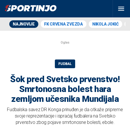
NAJNOVIJE
FK CRVENA ZVEZDA
NIKOLA JOKIĆ
FUDBAL
Šok pred Svetsko prvenstvo!
Smrtonosna bolest hara
zemljom učesnika Mundijala
Fudbalska savez DR Konga prinuđen je da otkaže pripreme
svoje reprezentacije i ispraćaj fudbalera na Svetsko
prvenstvo zbog pojave smrtonosne bolesti, ebole.