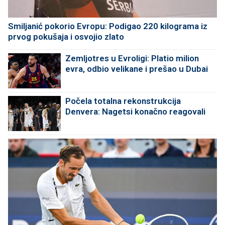
Smiljanić pokorio Evropu: Podigao 220 kilograma iz
prvog pokušaja i osvojio zlato
Zemljotres u Evroligi: Platio milion
evra, odbio velikane i prešao u Dubai
Počela totalna rekonstrukcija
Denvera: Nagetsi konačno reagovali