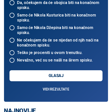
Da, očekujem da će obojica biti na konačnom
spisku.
Samo će Nikola Kusturica biti na konačnom
spisku.
Samo će Nikola Džepina biti na konačnom
spisku.
Ne očekujem da će se nijedan od njih naći na
konačnom spisku.
Teško je proceniti u ovom trenutku.
Nevažno, već su se našli na širem spisku.
GLASAJ
VIDI REZULTATE
NAJNOVIJE