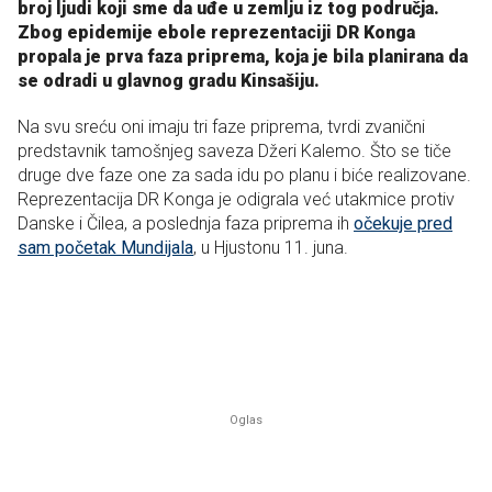
broj ljudi koji sme da uđe u zemlju iz tog područja.
Zbog epidemije ebole reprezentaciji DR Konga
propala je prva faza priprema, koja je bila planirana da
se odradi u glavnog gradu Kinsašiju.
Na svu sreću oni imaju tri faze priprema, tvrdi zvanični
predstavnik tamošnjeg saveza Džeri Kalemo. Što se tiče
druge dve faze one za sada idu po planu i biće realizovane.
Reprezentacija DR Konga je odigrala već utakmice protiv
Danske i Čilea, a poslednja faza priprema ih
očekuje pred
sam početak Mundijala
, u Hjustonu 11. juna.