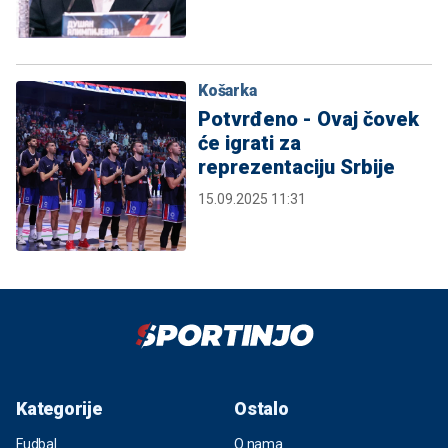
Košarka
Potvrđeno - Ovaj čovek
će igrati za
reprezentaciju Srbije
15.09.2025 11:31
Kategorije
Ostalo
Fudbal
O nama