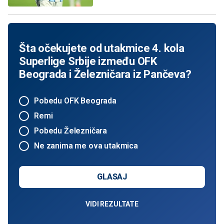
Šta očekujete od utakmice 4. kola
Superlige Srbije između OFK
Beograda i Železničara iz Pančeva?
Pobedu OFK Beograda
Remi
Pobedu Železničara
Ne zanima me ova utakmica
GLASAJ
VIDI REZULTATE