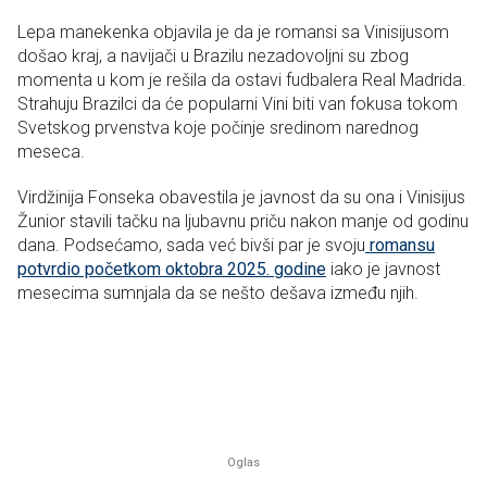
Lepa manekenka objavila je da je romansi sa Vinisijusom
došao kraj, a navijači u Brazilu nezadovoljni su zbog
momenta u kom je rešila da ostavi fudbalera Real Madrida.
Strahuju Brazilci da će popularni Vini biti van fokusa tokom
Svetskog prvenstva koje počinje sredinom narednog
meseca.
Virdžinija Fonseka obavestila je javnost da su ona i Vinisijus
Žunior stavili tačku na ljubavnu priču nakon manje od godinu
dana. Podsećamo, sada već bivši par je svoju
romansu
potvrdio početkom oktobra 2025. godine
iako je javnost
mesecima sumnjala da se nešto dešava između njih.