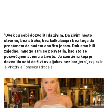
"Uvek ću sebi dozvoliti da živim. Da živim nešto
stvarno, bez straha, bez kalkulacija i bez toga da
prestanem da budem ono što jesam. Dok smo bili
zajedno, mnogo sam se posvetila, kao što se
posvećujem svemu u životu. Ja sam žena koja je
dozvolila sebi da živi ovu ljubav bez barijera",
napisala
je Virdžinija Fonseka i dodala.