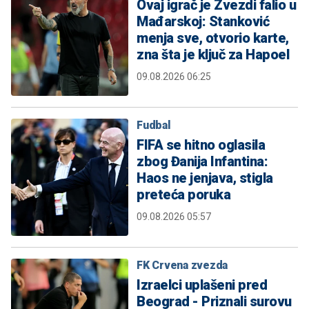
Ovaj igrač je Zvezdi falio u
Mađarskoj: Stanković
menja sve, otvorio karte,
zna šta je ključ za Hapoel
09.08.2026 06:25
Fudbal
FIFA se hitno oglasila
zbog Đanija Infantina:
Haos ne jenjava, stigla
preteća poruka
09.08.2026 05:57
FK Crvena zvezda
Izraelci uplašeni pred
Beograd - Priznali surovu