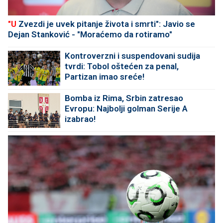
"U
Zvezdi je uvek pitanje života i smrti": Javio se
Dejan Stanković - "Moraćemo da rotiramo"
Kontroverzni i suspendovani sudija
tvrdi: Tobol oštećen za penal,
Partizan imao sreće!
Bomba iz Rima, Srbin zatresao
Evropu: Najbolji golman Serije A
izabrao!