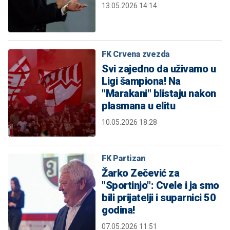
13.05.2026 14:14
FK Crvena zvezda
Svi zajedno da uživamo u
Ligi šampiona! Na
"Marakani" blistaju nakon
plasmana u elitu
10.05.2026 18:28
FK Partizan
Žarko Zečević za
"Sportinjo": Cvele i ja smo
bili prijatelji i suparnici 50
godina!
07.05.2026 11:51