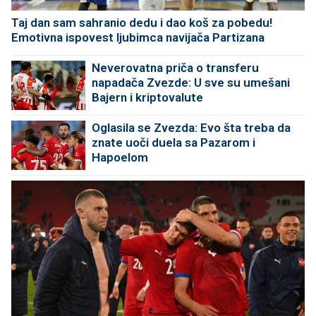
Taj dan sam sahranio dedu i dao koš za pobedu!
Emotivna ispovest ljubimca navijača Partizana
Neverovatna priča o transferu
napadača Zvezde: U sve su umešani
Bajern i kriptovalute
Oglasila se Zvezda: Evo šta treba da
znate uoči duela sa Pazarom i
Hapoelom