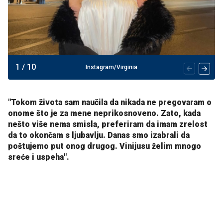
1
/
10
Instagram/Virginia
"Tokom života sam naučila da nikada ne pregovaram o
onome što je za mene neprikosnoveno. Zato, kada
nešto više nema smisla, preferiram da imam zrelost
da to okončam s ljubavlju. Danas smo izabrali da
poštujemo put onog drugog. Vinijusu želim mnogo
sreće i uspeha".