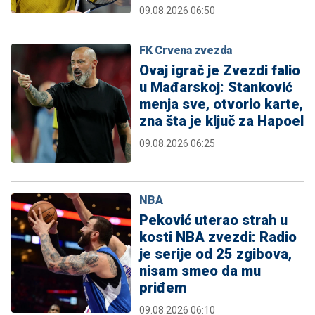
09.08.2026 06:50
FK Crvena zvezda
Ovaj igrač je Zvezdi falio
u Mađarskoj: Stanković
menja sve, otvorio karte,
zna šta je ključ za Hapoel
09.08.2026 06:25
NBA
Peković uterao strah u
kosti NBA zvezdi: Radio
je serije od 25 zgibova,
nisam smeo da mu
priđem
09.08.2026 06:10