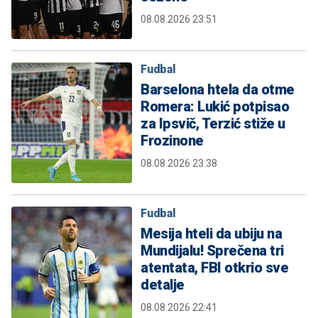
08.08.2026 23:51
Fudbal
Barselona htela da otme
Romera: Lukić potpisao
za Ipsvič, Terzić stiže u
Frozinone
08.08.2026 23:38
Fudbal
Mesija hteli da ubiju na
Mundijalu! Sprečena tri
atentata, FBI otkrio sve
detalje
08.08.2026 22:41