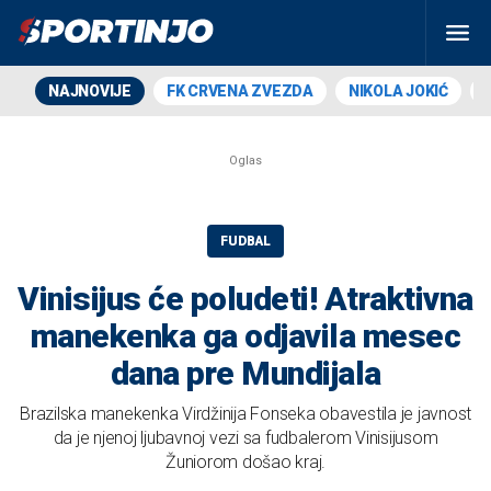
NAJNOVIJE
FK CRVENA ZVEZDA
NIKOLA JOKIĆ
FUDBAL
Vinisijus će poludeti! Atraktivna
manekenka ga odjavila mesec
dana pre Mundijala
Brazilska manekenka Virdžinija Fonseka obavestila je javnost
da je njenoj ljubavnoj vezi sa fudbalerom Vinisijusom
Žuniorom došao kraj.