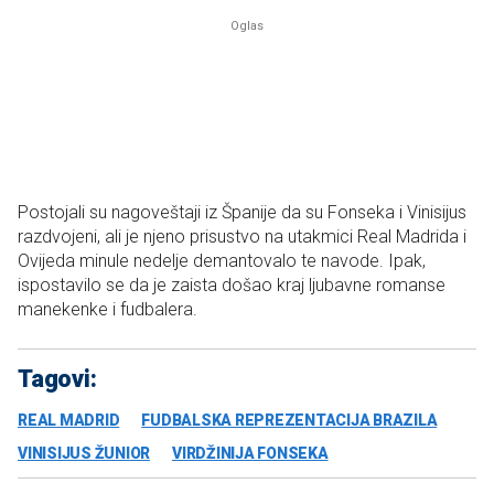
Postojali su nagoveštaji iz Španije da su Fonseka i Vinisijus
razdvojeni, ali je njeno prisustvo na utakmici Real Madrida i
Ovijeda minule nedelje demantovalo te navode. Ipak,
ispostavilo se da je zaista došao kraj ljubavne romanse
manekenke i fudbalera.
Tagovi:
REAL MADRID
FUDBALSKA REPREZENTACIJA BRAZILA
VINISIJUS ŽUNIOR
VIRDŽINIJA FONSEKA