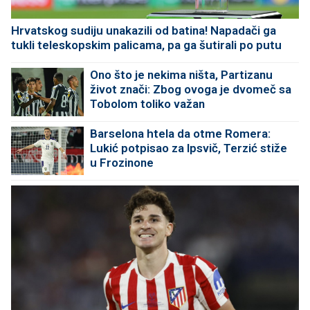
Hrvatskog sudiju unakazili od batina! Napadači ga
tukli teleskopskim palicama, pa ga šutirali po putu
Ono što je nekima ništa, Partizanu
život znači: Zbog ovoga je dvomeč sa
Tobolom toliko važan
Barselona htela da otme Romera:
Lukić potpisao za Ipsvič, Terzić stiže
u Frozinone