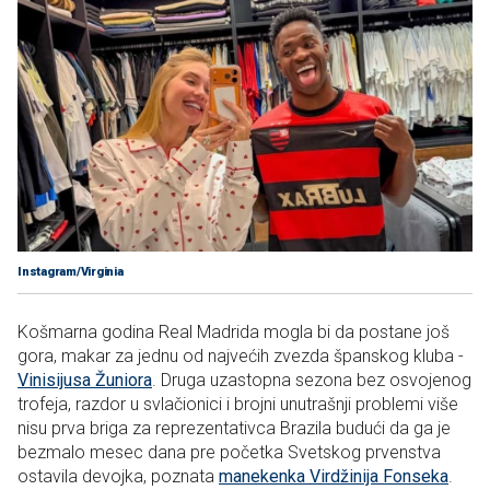
Instagram/Virginia
Košmarna godina Real Madrida mogla bi da postane još
gora, makar za jednu od najvećih zvezda španskog kluba -
Vinisijusa Žuniora
. Druga uzastopna sezona bez osvojenog
trofeja, razdor u svlačionici i brojni unutrašnji problemi više
nisu prva briga za reprezentativca Brazila budući da ga je
bezmalo mesec dana pre početka Svetskog prvenstva
ostavila devojka, poznata
manekenka Virdžinija Fonseka
.