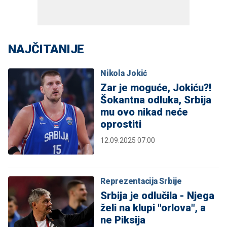
NAJČITANIJE
Nikola Jokić
Zar je moguće, Jokiću?!
Šokantna odluka, Srbija
mu ovo nikad neće
oprostiti
12.09.2025 07:00
Reprezentacija Srbije
Srbija je odlučila - Njega
želi na klupi "orlova", a
ne Piksija