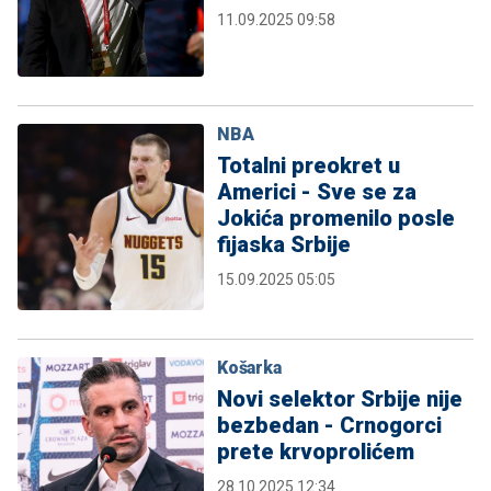
11.09.2025 09:58
NBA
Totalni preokret u
Americi - Sve se za
Jokića promenilo posle
fijaska Srbije
15.09.2025 05:05
Košarka
Novi selektor Srbije nije
bezbedan - Crnogorci
prete krvoprolićem
28.10.2025 12:34