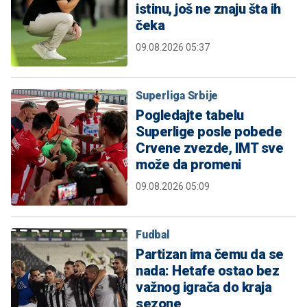
istinu, još ne znaju šta ih
čeka
09.08.2026 05:37
Superliga Srbije
Pogledajte tabelu
Superlige posle pobede
Crvene zvezde, IMT sve
može da promeni
09.08.2026 05:09
Fudbal
Partizan ima čemu da se
nada: Hetafe ostao bez
važnog igrača do kraja
sezone