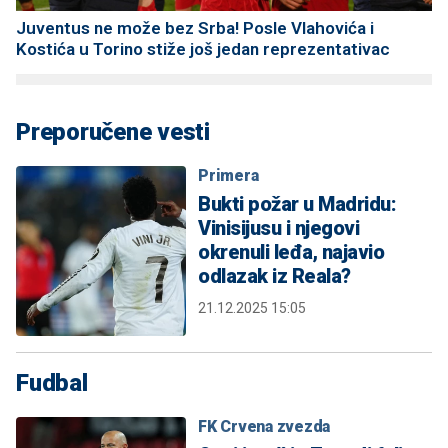
Juventus ne može bez Srba! Posle Vlahovića i
Kostića u Torino stiže još jedan reprezentativac
Preporučene vesti
Primera
Bukti požar u Madridu:
Vinisijusu i njegovi
okrenuli leđa, najavio
odlazak iz Reala?
21.12.2025 15:05
Fudbal
FK Crvena zvezda