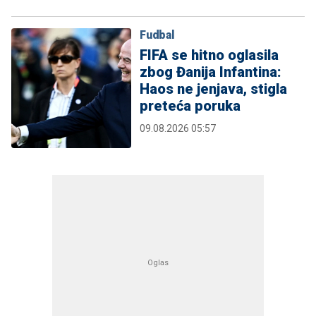
Fudbal
FIFA se hitno oglasila
zbog Đanija Infantina:
Haos ne jenjava, stigla
preteća poruka
09.08.2026 05:57