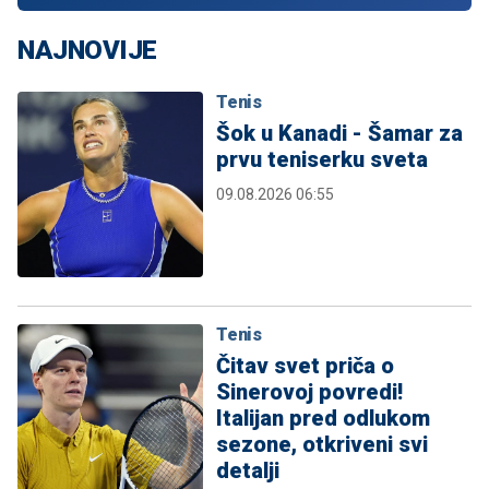
NAJNOVIJE
Tenis
Šok u Kanadi - Šamar za
prvu teniserku sveta
09.08.2026 06:55
Tenis
Čitav svet priča o
Sinerovoj povredi!
Italijan pred odlukom
sezone, otkriveni svi
detalji