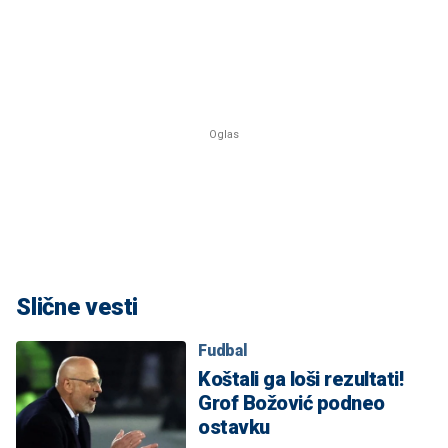
Slične vesti
Fudbal
Koštali ga loši rezultati!
Grof Božović podneo
ostavku