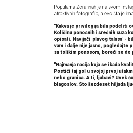
Popularna Zorannah je na svom Instag
atraktivnih fotografija, a evo šta je im
"Kakva je privilegija bila podelit
Količinu ponosnih i srećnih suza k
opisati. Navijači 'plavog talasa' - b
vam i dalje nije jasno, pogledajte 
sa tolikim ponosom, boreći se do
"Najmanja nacija koja se ikada kvali
Postići taj gol u svojoj prvoj utakm
nebo granica. A ti, ljubavi? Uvek ć
blagoslov. Sto šezdeset hiljada lju