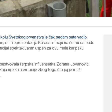
kolu Svetskog prvenstva je čak sedam puta vadio
e, on i reprezentacija Kurasaa imaju na čemu da bude
dijal spektakluaran uspeh za ovu malu karipsku
ustvovala i srpska influenserka Zorana Jovanović,
a nije krila emocije zbog toga što joj je muž
.