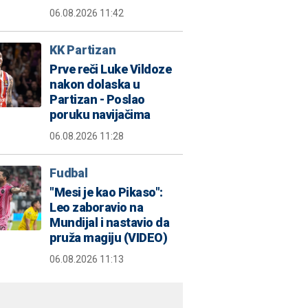
06.08.2026 11:42
KK Partizan
Prve reči Luke Vildoze
nakon dolaska u
Partizan - Poslao
poruku navijačima
06.08.2026 11:28
Fudbal
"Mesi je kao Pikaso":
Leo zaboravio na
Mundijal i nastavio da
pruža magiju (VIDEO)
06.08.2026 11:13