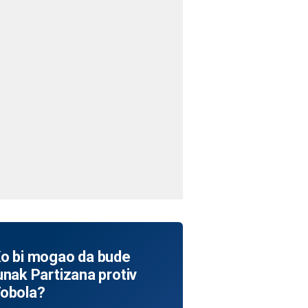
o bi mogao da bude
unak Partizana protiv
obola?