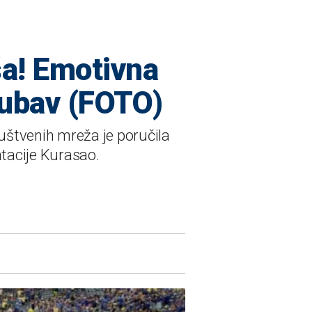
ša! Emotivna
ljubav (FOTO)
štvenih mreža je poručila
tacije Kurasao.