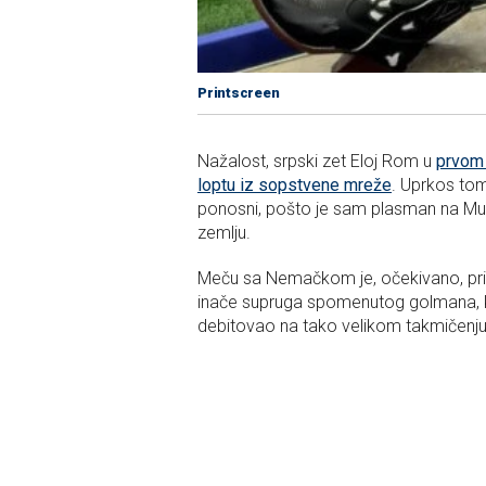
Printscreen
Nažalost, srpski zet Eloj Rom u
prvom 
loptu iz sopstvene mreže
. Uprkos tom
ponosni, pošto je sam plasman na Mun
zemlju.
Meču sa Nemačkom je, očekivano, pris
inače supruga spomenutog golmana, koj
debitovao na tako velikom takmičenju