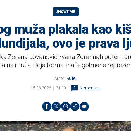
SHOWTIME
og muža plakala kao ki
ndijala, ovo je prava 
rka Zorana Jovanović zvana Zorannah putem dru
sna na muža Eloja Roma, inače golmana reprezen
Autor:
Đ. M.
15.06.2026
21:10
0
Komentara