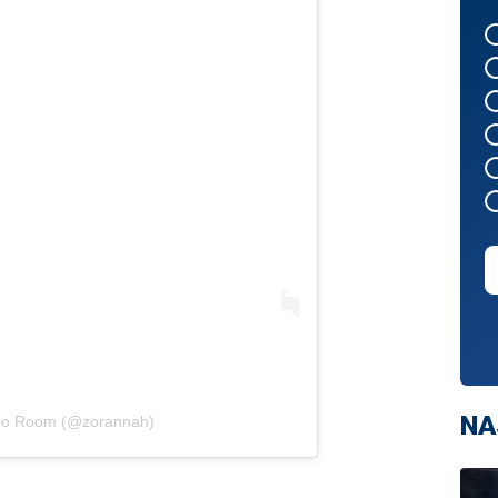
NA
 Zo Room (@zorannah)