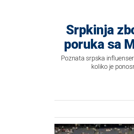
Srpkinja zb
poruka sa Mu
Poznata srpska influense
koliko je pono