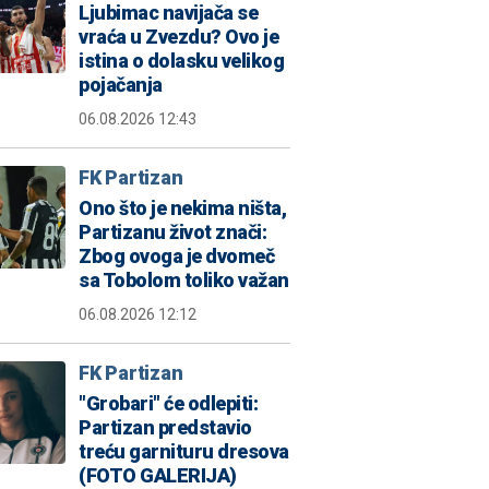
Ljubimac navijača se
vraća u Zvezdu? Ovo je
istina o dolasku velikog
pojačanja
06.08.2026 12:43
FK Partizan
Ono što je nekima ništa,
Partizanu život znači:
Zbog ovoga je dvomeč
sa Tobolom toliko važan
06.08.2026 12:12
FK Partizan
"Grobari" će odlepiti:
Partizan predstavio
treću garnituru dresova
(FOTO GALERIJA)