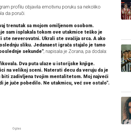
ram profilu objavila emotivnu poruku sa nekoliko
ala da poruči.
i ovaj trenutak sa mojom omiljenom osobom.
oje sam isplakala tokom ove utakmice teško je
ili ste neverovatni. Ukrali ste svačija srca. A ako
poslednju sliku. Jedanaest igrača stajalo je tamo
 poslednje sekunde"
, napisala je Zorana, pa dodala:
fikovala. Dva puta ulaze u istorijske knjige.
ici na velikoj sceni. Naterati decu da veruju da je
u biti zadivljena tvojim mentalitetom. Moj najveći
di je juče pobedilo. Ne utakmicu, već sve ostalo".