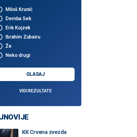
Miloš Krunić
Demba Sek
Erik Kojzek
Ibrahim Zubairu
Že
Neko drugi
GLASAJ
VIDI REZULTATE
JNOVIJE
KK Crvena zvezda