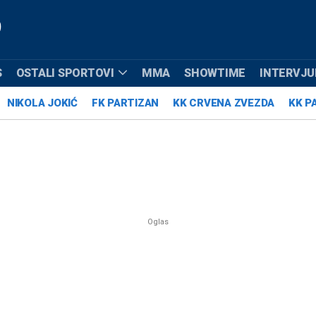
S
OSTALI SPORTOVI
MMA
SHOWTIME
INTERVJUI
NIKOLA JOKIĆ
FK PARTIZAN
KK CRVENA ZVEZDA
KK P