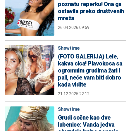
poznatu reperku! Ona ga
ostavila preko društvenih
mreža
26.04.2026 09:59
Showtime
(FOTO GALERIJA) Lele,
kakva cica! Plavokosa sa
ogromnim grudima žari i
pali, neće vam biti dobro
kada vidite
21.12.2025 22:12
Showtime
Grudi sočne kao dve
lubenice: Vanda jedva