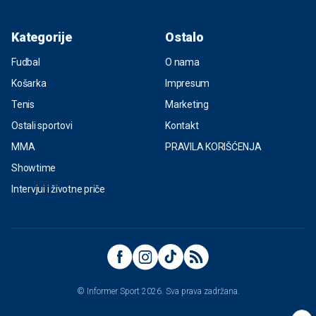
Kategorije
Ostalo
Fudbal
O nama
Košarka
Impresum
Tenis
Marketing
Ostali sportovi
Kontakt
MMA
PRAVILA KORIŠĆENJA
Showtime
Intervjui i životne priče
© Informer Sport 2026. Sva prava zadržana.