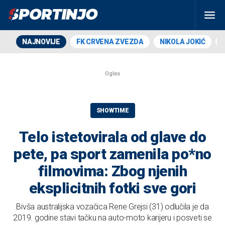
NAJNOVIJE
FK CRVENA ZVEZDA
NIKOLA JOKIĆ
SHOWTIME
Telo istetovirala od glave do
pete, pa sport zamenila po*no
filmovima: Zbog njenih
eksplicitnih fotki sve gori
Bivša australijska vozačica Rene Grejsi (31) odlučila je da
2019. godine stavi tačku na auto-moto karijeru i posveti se