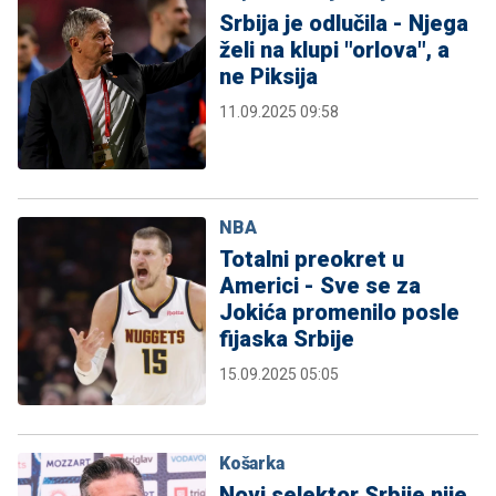
Srbija je odlučila - Njega
želi na klupi "orlova", a
ne Piksija
11.09.2025 09:58
NBA
Totalni preokret u
Americi - Sve se za
Jokića promenilo posle
fijaska Srbije
15.09.2025 05:05
Košarka
Novi selektor Srbije nije