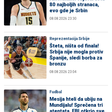
80 najboljih stranaca,
evo gde je Srbin
08.08.2026 23:30
Reprezentacija Srbije
Šteta, ništa od finala!
Srbija nije mogla protiv
Španije, sledi borba za
bronzu
08.08.2026 23:04
Fudbal
Mesija hteli da ubiju na
Mundijalu! Sprečena tri
atentata, FBI otkrio sve