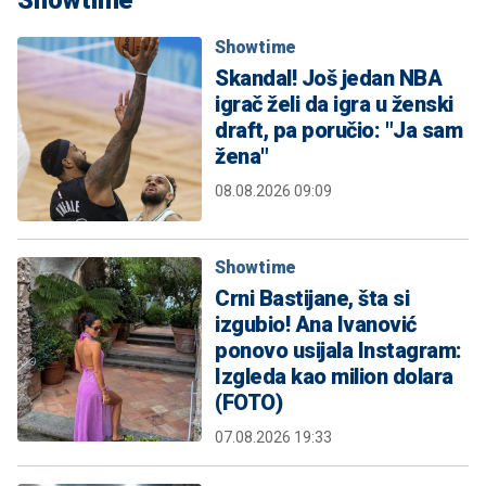
Showtime
Skandal! Još jedan NBA
igrač želi da igra u ženski
draft, pa poručio: "Ja sam
žena"
08.08.2026 09:09
Showtime
Crni Bastijane, šta si
izgubio! Ana Ivanović
ponovo usijala Instagram:
Izgleda kao milion dolara
(FOTO)
07.08.2026 19:33