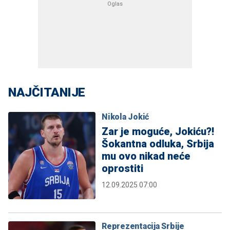
NAJČITANIJE
Nikola Jokić
Zar je moguće, Jokiću?!
Šokantna odluka, Srbija
mu ovo nikad neće
oprostiti
12.09.2025 07:00
Reprezentacija Srbije