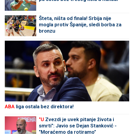
Šteta, ništa od finala! Srbija nije
mogla protiv Španije, sledi borba za
bronzu
ABA
liga ostala bez direktora!
"U
Zvezdi je uvek pitanje života i
smrti": Javio se Dejan Stanković -
"Moraćemo da rotiramo"