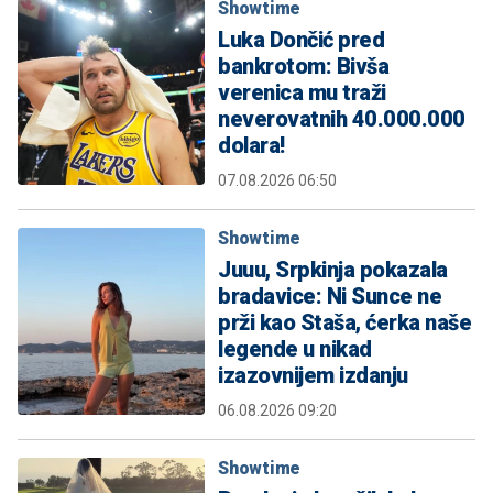
Showtime
Luka Dončić pred
bankrotom: Bivša
verenica mu traži
neverovatnih 40.000.000
dolara!
07.08.2026 06:50
Showtime
Juuu, Srpkinja pokazala
bradavice: Ni Sunce ne
prži kao Staša, ćerka naše
legende u nikad
izazovnijem izdanju
06.08.2026 09:20
Showtime