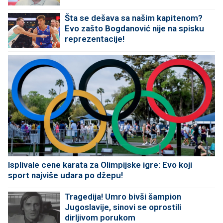
Šta se dešava sa našim kapitenom?
Evo zašto Bogdanović nije na spisku
reprezentacije!
Isplivale cene karata za Olimpijske igre: Evo koji
sport najviše udara po džepu!
Tragedija! Umro bivši šampion
Jugoslavije, sinovi se oprostili
dirljivom porukom