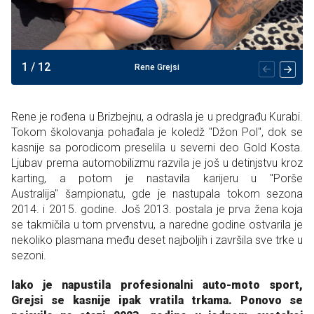
1
/
12
Rene Grejsi
Rene je rođena u Brizbejnu, a odrasla je u predgrađu Kurabi.
Tokom školovanja pohađala je koledž "Džon Pol", dok se
kasnije sa porodicom preselila u severni deo Gold Kosta.
Ljubav prema automobilizmu razvila je još u detinjstvu kroz
karting, a potom je nastavila karijeru u "Porše
Australija" šampionatu, gde je nastupala tokom sezona
2014. i 2015. godine. Još 2013. postala je prva žena koja
se takmičila u tom prvenstvu, a naredne godine ostvarila je
nekoliko plasmana među deset najboljih i završila sve trke u
sezoni.
Iako je napustila profesionalni auto-moto sport,
Grejsi se kasnije ipak vratila trkama. Ponovo se