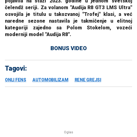
pojavila na stazi 2023. godine u jednom svetskoj
čelendž seriji. Za volanom "Audija R8 GT3 LMS Ultra"
osvojila je titulu u takozvanoj "Trofej" klasi, a već
naredne sezone nastavila je takmičenje u elitnoj
kategoriji zajedno sa Polom Stokelom, vozeći
moderniji model "Audija R8".
BONUS VIDEO
Tagovi:
ONLI FENS
AUTOMOBILIZAM
RENE GREJSI