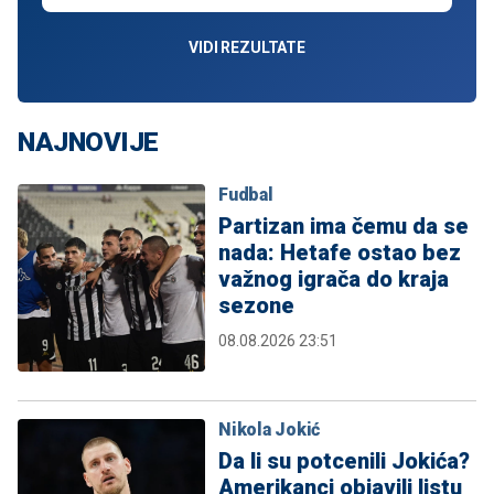
VIDI REZULTATE
NAJNOVIJE
Fudbal
Partizan ima čemu da se
nada: Hetafe ostao bez
važnog igrača do kraja
sezone
08.08.2026 23:51
Nikola Jokić
Da li su potcenili Jokića?
Amerikanci objavili listu