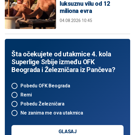
luksuznu vilu od 12
miliona evra
04.08.2026 10:45
Šta očekujete od utakmice 4. kola
Superlige Srbije između OFK
Beograda i Železničara iz Pančeva?
Pobedu OFK Beograda
Remi
Pobedu Železničara
Ne zanima me ova utakmica
GLASAJ