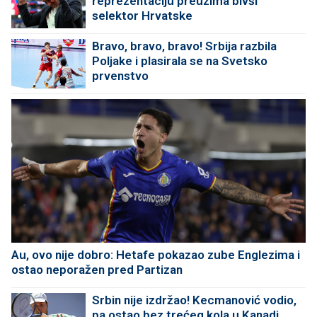
reprezentaciju preuzima bivši
selektor Hrvatske
Bravo, bravo, bravo! Srbija razbila
Poljake i plasirala se na Svetsko
prvenstvo
Au, ovo nije dobro: Hetafe pokazao zube Englezima i
ostao neporažen pred Partizan
Srbin nije izdržao! Kecmanović vodio,
pa ostao bez trećeg kola u Kanadi