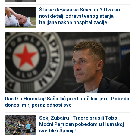
Šta se dešava sa Sinerom? Ovo su
novi detalji zdravstvenog stanja
Italijana nakon hospitalizacije
Dan D u Humskoj! Saša Ilić pred meč karijere: Pobeda
donosi mir, poraz odnosi sve
Sek, Zubairu i Traore srušili Tobol:
Moćni Partizan pobedom u Humskoj
sve bliži Španiji!