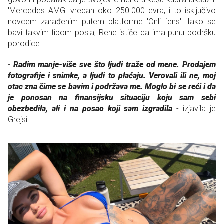
'Mercedes AMG' vredan oko 250.000 evra, i to isključivo
novcem zarađenim putem platforme 'Onli fens'. Iako se
bavi takvim tipom posla, Rene ističe da ima punu podršku
porodice.
-
Radim manje-više sve što ljudi traže od mene. Prodajem
fotografije i snimke, a ljudi to plaćaju. Verovali ili ne, moj
otac zna čime se bavim i podržava me. Moglo bi se reći i da
je ponosan na finansijsku situaciju koju sam sebi
obezbedila, ali i na posao koji sam izgradila
- izjavila je
Grejsi.