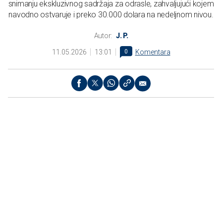
snimanju ekskluzivnog sadržaja za odrasle, zahvaljujući kojem
navodno ostvaruje i preko 30.000 dolara na nedeljnom nivou.
Autor:
J. P.
11.05.2026
13:01
0
Komentara