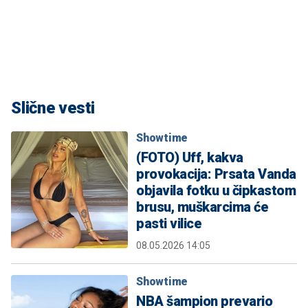
Slične vesti
Showtime
(FOTO) Uff, kakva
provokacija: Prsata Vanda
objavila fotku u čipkastom
brusu, muškarcima će
pasti vilice
08.05.2026 14:05
Showtime
NBA šampion prevario