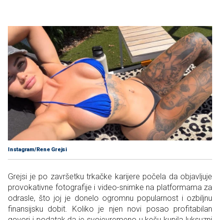
Instagram/Rene Grejsi
Grejsi je po završetku trkačke karijere počela da objavljuje
provokativne fotografije i video-snimke na platformama za
odrasle, što joj je donelo ogromnu popularnost i ozbiljnu
finansijsku dobit. Koliko je njen novi posao profitabilan
govori i podatak da je svojevremeno u kešu kupila luksuzni