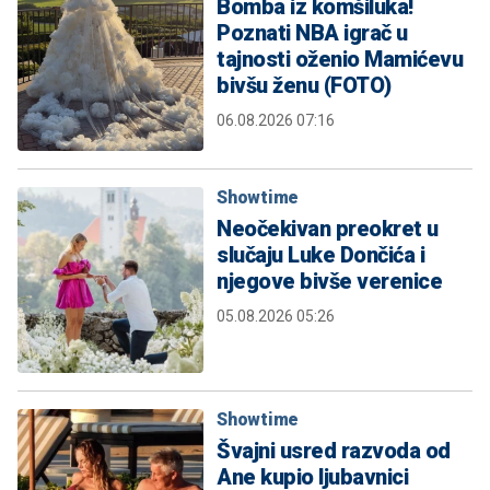
Bomba iz komšiluka!
Poznati NBA igrač u
tajnosti oženio Mamićevu
bivšu ženu (FOTO)
06.08.2026 07:16
Showtime
Neočekivan preokret u
slučaju Luke Dončića i
njegove bivše verenice
05.08.2026 05:26
Showtime
Švajni usred razvoda od
Ane kupio ljubavnici