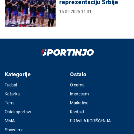
reprezentaciju Srbije
15.09.2025 11:31
Kategorije
Ostalo
Fudbal
O nama
Košarka
Impresum
Tenis
Marketing
Ostali sportovi
Kontakt
MMA
PRAVILA KORIŠĆENJA
Showtime