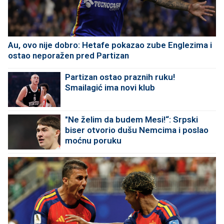
Au, ovo nije dobro: Hetafe pokazao zube Englezima i
ostao neporažen pred Partizan
Partizan ostao praznih ruku!
Smailagić ima novi klub
"Ne želim da budem Mesi!“: Srpski
biser otvorio dušu Nemcima i poslao
moćnu poruku