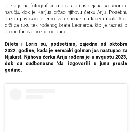
Dileta je na fotografijama pozirala nasmejana sa sinom u
naručju, dok je Karijus držao njihovu ćerku Ariju. Posebnu
pažnju privukao je emotivan snimak na kojem mala Arija
drži za ruku tek rođenog brata Leonarda, što je raznežilo
brojne fanove poznatog para.
Dileta i Loris su, podsetimo, zajedno od oktobra
2022. godine, kada je nemački golman još nastupao za
Njukasl. Njihova ćerka Arija rođena je u avgustu 2023,
dok su sudbonosno 'da' izgovorili u junu prošle
godine.