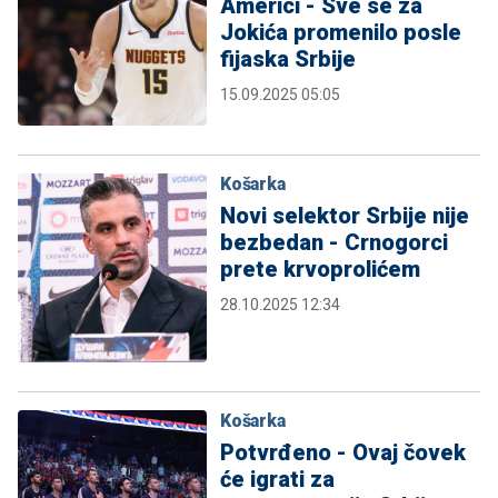
Americi - Sve se za
Jokića promenilo posle
fijaska Srbije
15.09.2025 05:05
Košarka
Novi selektor Srbije nije
bezbedan - Crnogorci
prete krvoprolićem
28.10.2025 12:34
Košarka
Potvrđeno - Ovaj čovek
će igrati za