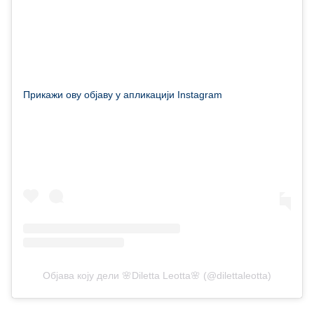
Прикажи ову објаву у апликацији Instagram
Објава коју дели 🌸Diletta Leotta🌸 (@dilettaleotta)