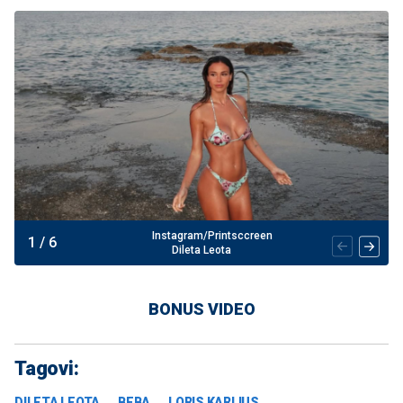
Instagram/Printsccreen
1
/
6
Dileta Leota
BONUS VIDEO
Tagovi:
DILETA LEOTA
BEBA
LORIS KARIJUS