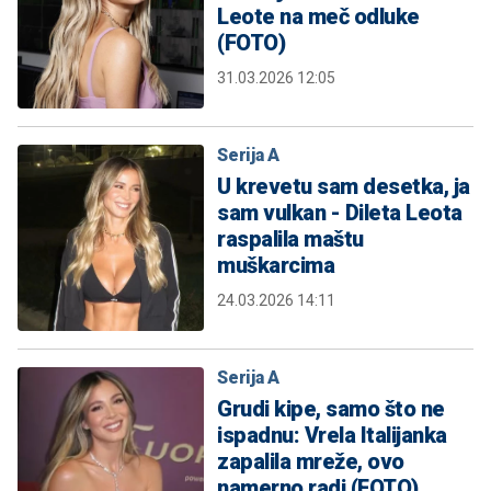
Leote na meč odluke
(FOTO)
31.03.2026 12:05
Serija A
U krevetu sam desetka, ja
sam vulkan - Dileta Leota
raspalila maštu
muškarcima
24.03.2026 14:11
Serija A
Grudi kipe, samo što ne
ispadnu: Vrela Italijanka
zapalila mreže, ovo
namerno radi (FOTO)