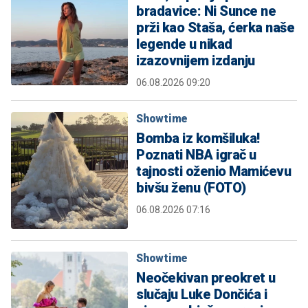
bradavice: Ni Sunce ne
prži kao Staša, ćerka naše
legende u nikad
izazovnijem izdanju
06.08.2026 09:20
Showtime
Bomba iz komšiluka!
Poznati NBA igrač u
tajnosti oženio Mamićevu
bivšu ženu (FOTO)
06.08.2026 07:16
Showtime
Neočekivan preokret u
slučaju Luke Dončića i