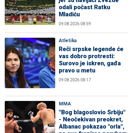
jer su navijači Zvezde
odali počast Ratku
Mladiću
09.08.2026 08:59
Atletika
Reči srpske legende će
vas dobro protresti:
Surovo je iskren, gađa
pravo u metu
09.08.2026 08:17
MMA
"Bog blagoslovio Srbiju"
- Neočekivan preokret,
Albanac pokazao "orla",