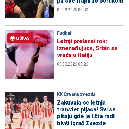
pa sve frapirao porukom
09.08.2026 08:00
Fudbal
Uživo
Letnji prelazni rok:
Iznenađujuće, Srbin se
vraća u Italiju
09.08.2026 08:26
KK Crvena zvezda
Zakuvala se letnja
transfer pijaca! Svi se
pitaju gde je i šta radi
bivši igrač Zvezde