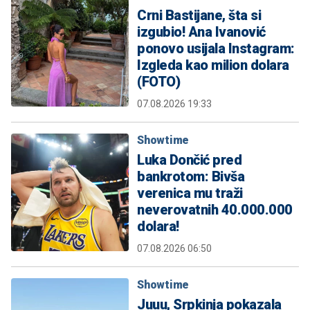
Crni Bastijane, šta si
izgubio! Ana Ivanović
ponovo usijala Instagram:
Izgleda kao milion dolara
(FOTO)
07.08.2026 19:33
Showtime
Luka Dončić pred
bankrotom: Bivša
verenica mu traži
neverovatnih 40.000.000
dolara!
07.08.2026 06:50
Showtime
Juuu, Srpkinja pokazala