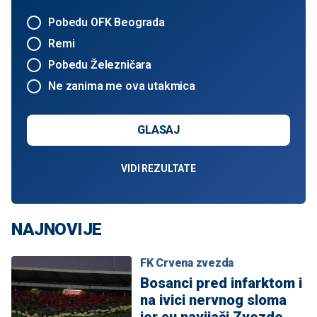
Pobedu OFK Beograda
Remi
Pobedu Železničara
Ne zanima me ova utakmica
GLASAJ
VIDI REZULTATE
NAJNOVIJE
FK Crvena zvezda
Bosanci pred infarktom i
na ivici nervnog sloma