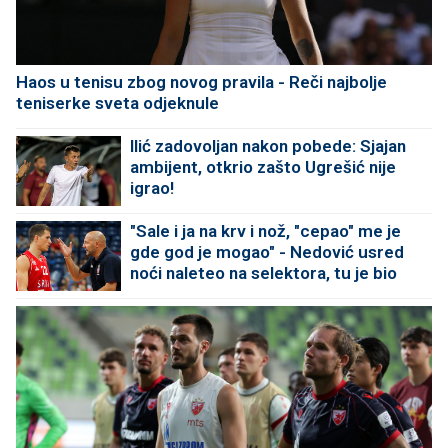
Haos u tenisu zbog novog pravila - Reči najbolje
teniserke sveta odjeknule
Ilić zadovoljan nakon pobede: Sjajan
ambijent, otkrio zašto Ugrešić nije
igrao!
"Sale i ja na krv i nož, "cepao" me je
gde god je mogao" - Nedović usred
noći naleteo na selektora, tu je bio