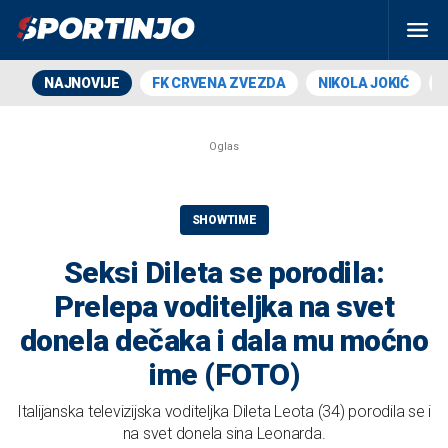
NAJNOVIJE
FK CRVENA ZVEZDA
NIKOLA JOKIĆ
SHOWTIME
Seksi Dileta se porodila:
Prelepa voditeljka na svet
donela dečaka i dala mu moćno
ime (FOTO)
Italijanska televizijska voditeljka Dileta Leota (34) porodila se i
na svet donela sina Leonarda.