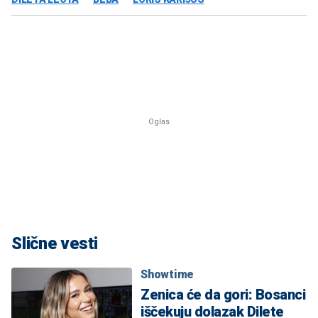
Slične vesti
Showtime
Zenica će da gori: Bosanci
iščekuju dolazak Dilete