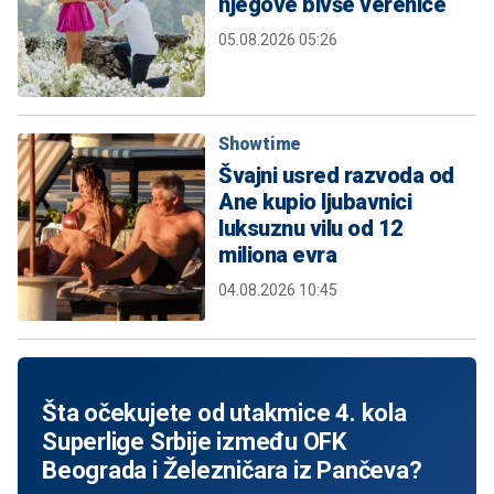
njegove bivše verenice
05.08.2026 05:26
Showtime
Švajni usred razvoda od
Ane kupio ljubavnici
luksuznu vilu od 12
miliona evra
04.08.2026 10:45
Šta očekujete od utakmice 4. kola
Superlige Srbije između OFK
Beograda i Železničara iz Pančeva?