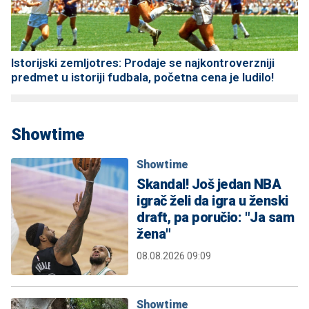
Istorijski zemljotres: Prodaje se najkontroverzniji
predmet u istoriji fudbala, početna cena je ludilo!
Showtime
Showtime
Skandal! Još jedan NBA
igrač želi da igra u ženski
draft, pa poručio: "Ja sam
žena"
08.08.2026 09:09
Showtime