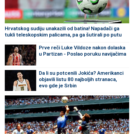
Hrvatskog sudiju unakazili od batina! Napadači ga
tukli teleskopskim palicama, pa ga šutirali po putu
Prve reči Luke Vildoze nakon dolaska
u Partizan - Poslao poruku navijačima
Da li su potcenili Jokića? Amerikanci
objavili listu 80 najboljih stranaca,
evo gde je Srbin