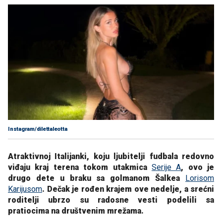
Instagram/dilettaleotta
Atraktivnoj Italijanki, koju ljubitelji fudbala redovno
viđaju kraj terena tokom utakmica
Serije A
, ovo je
drugo dete u braku sa golmanom Šalkea
Lorisom
Karijusom
. Dečak je rođen krajem ove nedelje, a srećni
roditelji ubrzo su radosne vesti podelili sa
pratiocima na društvenim mrežama.