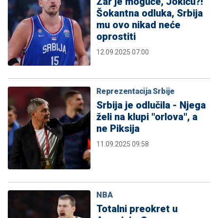
Zar je moguće, Jokiću?!
Šokantna odluka, Srbija
mu ovo nikad neće
oprostiti
12.09.2025 07:00
Reprezentacija Srbije
Srbija je odlučila - Njega
želi na klupi "orlova", a
ne Piksija
11.09.2025 09:58
NBA
Totalni preokret u