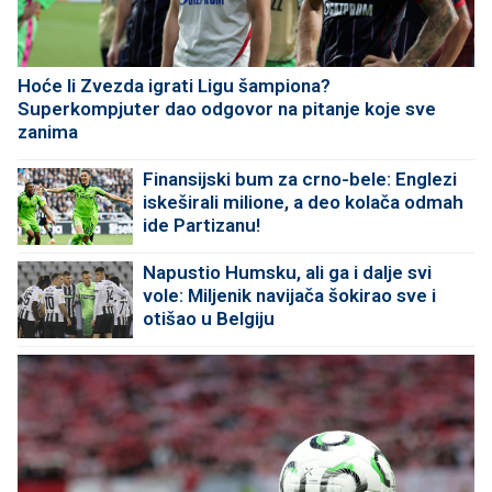
Hoće li Zvezda igrati Ligu šampiona?
Superkompjuter dao odgovor na pitanje koje sve
zanima
Finansijski bum za crno-bele: Englezi
iskeširali milione, a deo kolača odmah
ide Partizanu!
Napustio Humsku, ali ga i dalje svi
vole: Miljenik navijača šokirao sve i
otišao u Belgiju