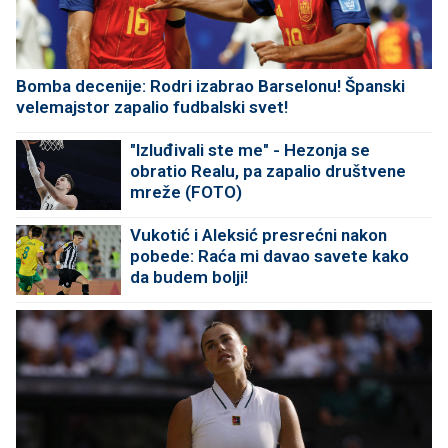
Bomba decenije: Rodri izabrao Barselonu! Španski
velemajstor zapalio fudbalski svet!
"Izluđivali ste me" - Hezonja se
obratio Realu, pa zapalio društvene
mreže (FOTO)
Vukotić i Aleksić presrećni nakon
pobede: Raća mi davao savete kako
da budem bolji!