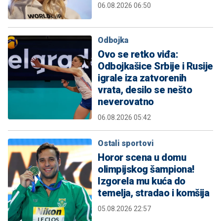
06.08.2026 06:50
Odbojka
Ovo se retko viđa:
Odbojkašice Srbije i Rusije
igrale iza zatvorenih
vrata, desilo se nešto
neverovatno
06.08.2026 05:42
Ostali sportovi
Horor scena u domu
olimpijskog šampiona!
Izgorela mu kuća do
temelja, stradao i komšija
05.08.2026 22:57