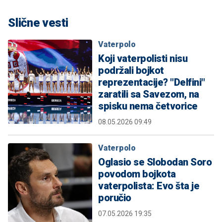
Slične vesti
Vaterpolo
Koji vaterpolisti nisu
podržali bojkot
reprezentacije? "Delfini"
zaratili sa Savezom, na
spisku nema četvorice
08.05.2026 09:49
Vaterpolo
Oglasio se Slobodan Soro
povodom bojkota
vaterpolista: Evo šta je
poručio
07.05.2026 19:35