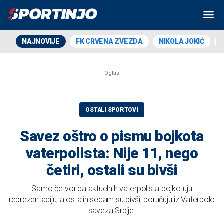
NAJNOVIJE
FK CRVENA ZVEZDA
NIKOLA JOKIĆ
OSTALI SPORTOVI
Savez oštro o pismu bojkota
vaterpolista: Nije 11, nego
četiri, ostali su bivši
Samo četvorica aktuelnih vaterpolista bojkotuju
reprezentaciju, a ostalih sedam su bivši, poručuju iz Vaterpolo
saveza Srbije.