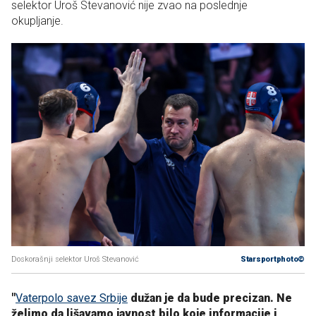
selektor Uroš Stevanović nije zvao na poslednje
okupljanje.
Doskorašnji selektor Uroš Stevanović
Starsportphoto©
"
Vaterpolo savez Srbije
dužan je da bude precizan. Ne
želimo da lišavamo javnost bilo koje informacije i