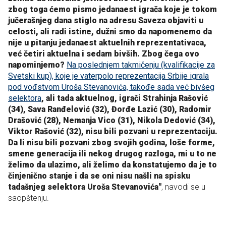
zbog toga ćemo pismo jedanaest igrača koje je tokom
jučerašnjeg dana stiglo na adresu Saveza objaviti u
celosti, ali radi istine, dužni smo da napomenemo da
nije u pitanju jedanaest aktuelnih reprezentativaca,
već četiri aktuelna i sedam bivših. Zbog čega ovo
napominjemo?
Na poslednjem takmičenju (kvalifikacije za
Svetski kup), koje je vaterpolo reprezentacija Srbije igrala
pod vođstvom Uroša Stevanovića, takođe sada već bivšeg
selektora
, ali tada aktuelnog, igrači Strahinja Rašović
(34), Sava Ranđelović (32), Đorđe Lazić (30), Radomir
Drašović (28), Nemanja Vico (31), Nikola Dedović (34),
Viktor Rašović (32), nisu bili pozvani u reprezentaciju.
Da li nisu bili pozvani zbog svojih godina, loše forme,
smene generacija ili nekog drugog razloga, mi u to ne
želimo da ulazimo, ali želimo da konstatujemo da je to
činjenično stanje i da se oni nisu našli na spisku
tadašnjeg selektora Uroša Stevanovića"
, navodi se u
saopštenju.