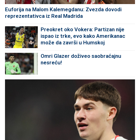
Euforija na Malom Kalemegdanu: Zvezda dovodi
reprezentativca iz Real Madrida
Preokret oko Vokera: Partizan nije
ispao iz trke, evo kako Amerikanac
može da završi u Humskoj
Omri Glazer doživeo saobraćajnu
nesreću!