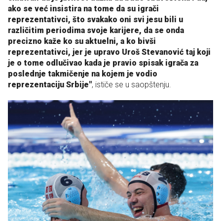
ako se već insistira na tome da su igrači
reprezentativci, što svakako oni svi jesu bili u
različitim periodima svoje karijere, da se onda
precizno kaže ko su aktuelni, a ko bivši
reprezentativci, jer je upravo Uroš Stevanović taj koji
je o tome odlučivao kada je pravio spisak igrača za
poslednje takmičenje na kojem je vodio
reprezentaciju Srbije"
, ističe se u saopštenju.