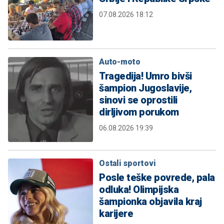
07.08.2026 18:12
Auto-moto
Tragedija! Umro bivši
šampion Jugoslavije,
sinovi se oprostili
dirljivom porukom
06.08.2026 19:39
Ostali sportovi
Posle teške povrede, pala
odluka! Olimpijska
šampionka objavila kraj
karijere