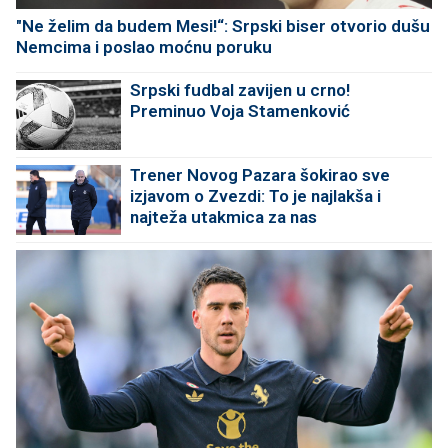
"Ne želim da budem Mesi!“: Srpski biser otvorio dušu
Nemcima i poslao moćnu poruku
Srpski fudbal zavijen u crno!
Preminuo Voja Stamenković
Trener Novog Pazara šokirao sve
izjavom o Zvezdi: To je najlakša i
najteža utakmica za nas