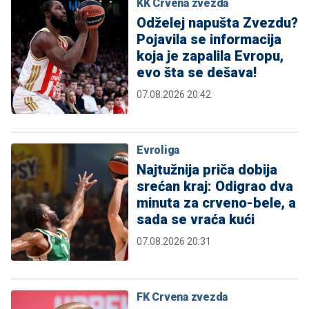
KK Crvena zvezda
Odželej napušta Zvezdu?
Pojavila se informacija
koja je zapalila Evropu,
evo šta se dešava!
07.08.2026 20:42
Evroliga
Najtužnija priča dobija
srećan kraj: Odigrao dva
minuta za crveno-bele, a
sada se vraća kući
07.08.2026 20:31
FK Crvena zvezda