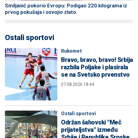
Smiljanić pokorio Evropu: Podigao 220 kilograma iz
prvog pokušaja i osvojio zlato
Ostali sportovi
Rukomet
Bravo, bravo, bravo! Srbija
razbila Poljake i plasirala
se na Svetsko prvenstvo
07.08.2026 18:44
Ostali sportovi
Održan šahovski "Meč
prijateljstva" između
Srbije i Republike Srpske