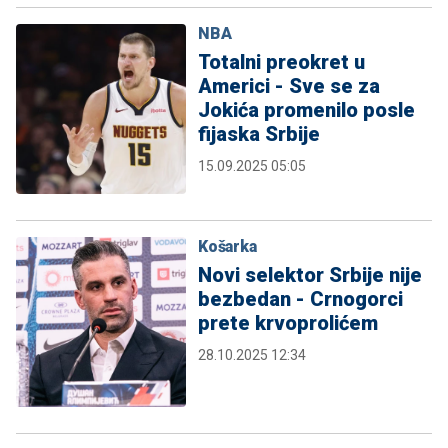
NBA
Totalni preokret u
Americi - Sve se za
Jokića promenilo posle
fijaska Srbije
15.09.2025 05:05
Košarka
Novi selektor Srbije nije
bezbedan - Crnogorci
prete krvoprolićem
28.10.2025 12:34