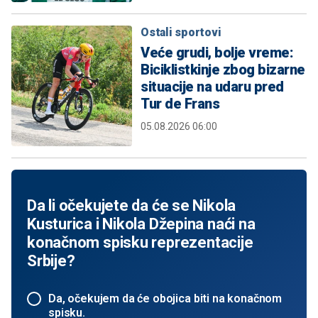
Ostali sportovi
Veće grudi, bolje vreme:
Biciklistkinje zbog bizarne
situacije na udaru pred
Tur de Frans
05.08.2026 06:00
Da li očekujete da će se Nikola
Kusturica i Nikola Džepina naći na
konačnom spisku reprezentacije
Srbije?
Da, očekujem da će obojica biti na konačnom
spisku.