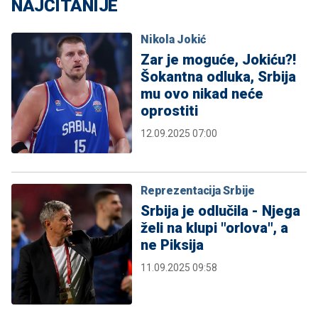
NAJČITANIJE
Nikola Jokić
Zar je moguće, Jokiću?!
Šokantna odluka, Srbija
mu ovo nikad neće
oprostiti
12.09.2025 07:00
Reprezentacija Srbije
Srbija je odlučila - Njega
želi na klupi "orlova", a
ne Piksija
11.09.2025 09:58