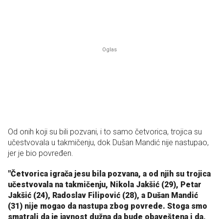
Od onih koji su bili pozvani, i to samo četvorica, trojica su
učestvovala u takmičenju, dok Dušan Mandić nije nastupao,
jer je bio povređen.
"Četvorica igrača jesu bila pozvana, a od njih su trojica
učestvovala na takmičenju, Nikola Jakšić (29), Petar
Jakšić (24), Radoslav Filipović (28), a Dušan Mandić
(31) nije mogao da nastupa zbog povrede. Stoga smo
smatrali da je javnost dužna da bude obaveštena i da,