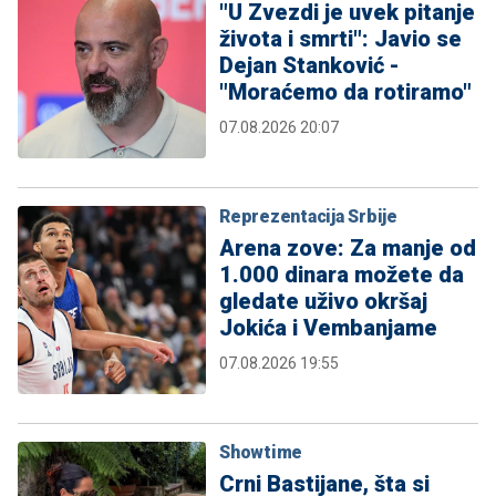
"U Zvezdi je uvek pitanje
života i smrti": Javio se
Dejan Stanković -
"Moraćemo da rotiramo"
07.08.2026 20:07
Reprezentacija Srbije
Arena zove: Za manje od
1.000 dinara možete da
gledate uživo okršaj
Jokića i Vembanjame
07.08.2026 19:55
Showtime
Crni Bastijane, šta si