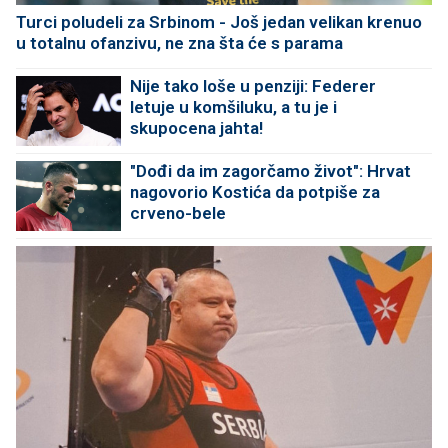
Turci poludeli za Srbinom - Još jedan velikan krenuo
u totalnu ofanzivu, ne zna šta će s parama
Nije tako loše u penziji: Federer
letuje u komšiluku, a tu je i
skupocena jahta!
"Dođi da im zagorčamo život": Hrvat
nagovorio Kostića da potpiše za
crveno-bele