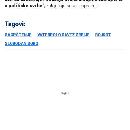
u političke svrhe"
, zaključuje se u saopštenju.
Tagovi:
SAOPŠTENJE
VATERPOLO SAVEZ SRBIJE
BOJKOT
SLOBODAN SORO