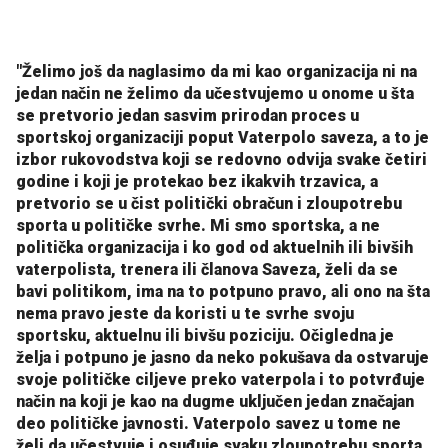
"Želimo još da naglasimo da mi kao organizacija ni na
jedan način ne želimo da učestvujemo u onome u šta
se pretvorio jedan sasvim prirodan proces u
sportskoj organizaciji poput Vaterpolo saveza, a to je
izbor rukovodstva koji se redovno odvija svake četiri
godine i koji je protekao bez ikakvih trzavica, a
pretvorio se u čist politički obračun i zloupotrebu
sporta u političke svrhe. Mi smo sportska, a ne
politička organizacija i ko god od aktuelnih ili bivših
vaterpolista, trenera ili članova Saveza, želi da se
bavi politikom, ima na to potpuno pravo, ali ono na šta
nema pravo jeste da koristi u te svrhe svoju
sportsku, aktuelnu ili bivšu poziciju. Očigledna je
želja i potpuno je jasno da neko pokušava da ostvaruje
svoje političke ciljeve preko vaterpola i to potvrđuje
način na koji je kao na dugme uključen jedan značajan
deo političke javnosti. Vaterpolo savez u tome ne
želi da učestvuje i osuđuje svaku zloupotrebu sporta