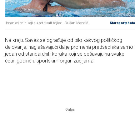
Jedan od onih koji su potpisali bojkot - Dušan Mandić
Starsportphoto
Na kraju, Savez se ograđuje od bilo kakvog političkog
delovanja, naglašavajući da je promena predsednika samo
jedan od standardnih koraka koji se dešavaju na svake
četiri godine u sportskim organizacijama.