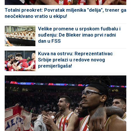
Totalni preokret: Povratak miljenika "delija", trener ga
neočekivano vratio u ekipu!
Velike promene u srpskom fudbalu i
suđenju: De Bleker imao prvi radni
dan u FSS
Kuva na ostrvu: Reprezentativac
Srbije prelazi u redove novog
premijerligaša!