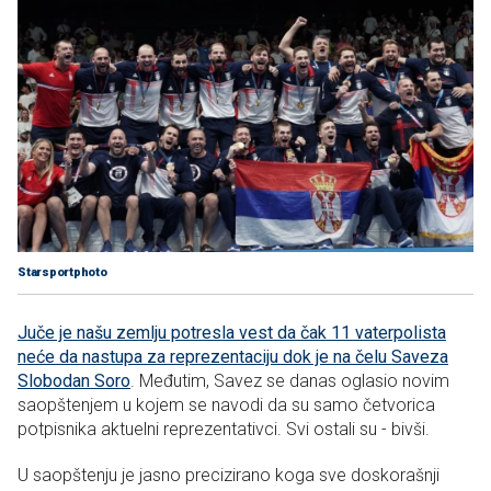
Starsportphoto
Juče je našu zemlju potresla vest da čak 11 vaterpolista
neće da nastupa za reprezentaciju dok je na čelu Saveza
Slobodan Soro
. Međutim, Savez se danas oglasio novim
saopštenjem u kojem se navodi da su samo četvorica
potpisnika aktuelni reprezentativci. Svi ostali su - bivši.
U saopštenju je jasno precizirano koga sve doskorašnji