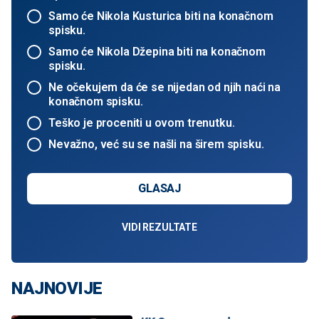
Samo će Nikola Kusturica biti na konačnom
spisku.
Samo će Nikola Džepina biti na konačnom
spisku.
Ne očekujem da će se nijedan od njih naći na
konačnom spisku.
Teško je proceniti u ovom trenutku.
Nevažno, već su se našli na širem spisku.
GLASAJ
VIDI REZULTATE
NAJNOVIJE