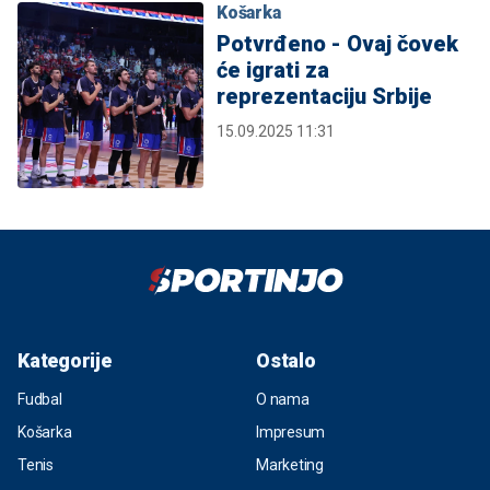
Košarka
Potvrđeno - Ovaj čovek
će igrati za
reprezentaciju Srbije
15.09.2025 11:31
Kategorije
Ostalo
Fudbal
O nama
Košarka
Impresum
Tenis
Marketing