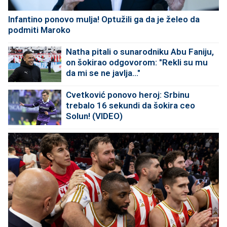
Infantino ponovo mulja! Optužili ga da je želeo da
podmiti Maroko
Natha pitali o sunarodniku Abu Faniju,
on šokirao odgovorom: "Rekli su mu
da mi se ne javlja..."
Cvetković ponovo heroj: Srbinu
trebalo 16 sekundi da šokira ceo
Solun! (VIDEO)