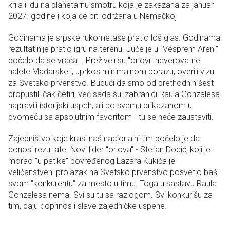
krila i idu na planetarnu smotru koja je zakazana za januar
2027. godine i koja će biti održana u Nemačkoj
Godinama je srpske rukometaše pratio loš glas. Godinama
rezultat nije pratio igru na terenu. Juče je u "Vesprem Areni"
počelo da se vraća... Preživeli su "orlovi" neverovatne
nalete Mađarske i, uprkos minimalnom porazu, overili vizu
za Svetsko prvenstvo. Budući da smo od prethodnih šest
propustili čak četiri, već sada su izabranici Raula Gonzalesa
napravili istorijski uspeh, ali po svemu prikazanom u
dvomeču sa apsolutnim favoritom - tu se neće zaustaviti.
Zajedništvo koje krasi naš nacionalni tim počelo je da
donosi rezultate. Novi lider "orlova" - Stefan Dodić, koji je
morao "u patike" povređenog Lazara Kukića je
veličanstveni prolazak na Svetsko prvenstvo posvetio baš
svom "konkurentu" za mesto u timu. Toga u sastavu Raula
Gonzalesa nema. Svi su tu sa razlogom. Svi konkurišu za
tim, daju doprinos i slave zajedničke uspehe.