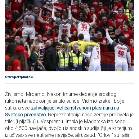
Starsportphoto©
Živi smo. Mrdamo. Nakon tmurne decenije srpskog
rukometa napokon je sinulo sunce. Vidimo zrake i bolje
sutra, a sve
zahvaljujući veličanstvenom plasmanu na
Svetsko prvenstvo.
Reprezentacija naše zemlje preživela je
triler (i pljačku) u Vespremu. Imala je Mađarska iza sebe
oko 4.500 navijača, dvojicu islandskih sudija čiji je kriterijum
izluđivao sve neutralne navijače, ali uzalud. "Orlovi" su raširili