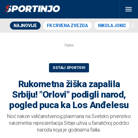
NAJNOVIJE
FK CRVENA ZVEZDA
NIKOLA JOKIĆ
OSTALI SPORTOVI
Rukometna žiška zapalila
Srbiju! "Orlovi" podigli narod,
pogled puca ka Los Anđelesu
Noć nakon veličanstvenog plasmana na Svetsko prvenstvo
rukometna reprezentacija Srbije uživa u fanatičnoj podršci
naroda koja je godinama falila.