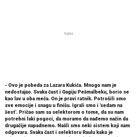
- Ovo je pobeda za Lazara Kukića. Mnogo nam je
nedostajao. Svaka čast i Gagiju Pešmalbeku, borio se
kao lav u oba meča. On je pravi ratnik. Potrošili smo
sve emocije i snagu u finišu. Igrali smo i 'sedam na
šest'. Pričao sam sa selektorom o tome, da su nam
potrebni laki pogoci, da moramo da nađemo način da
drugačije napadnemo. Našli smo neki sistem koji nam
odgovara. Svaka čast i selektoru Raulu kako je