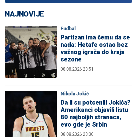
NAJNOVIJE
Fudbal
Partizan ima čemu da se
nada: Hetafe ostao bez
važnog igrača do kraja
sezone
08.08.2026 23:51
Nikola Jokić
Da li su potcenili Jokića?
Amerikanci objavili listu
80 najboljih stranaca,
evo gde je Srbin
08.08.2026 23:30