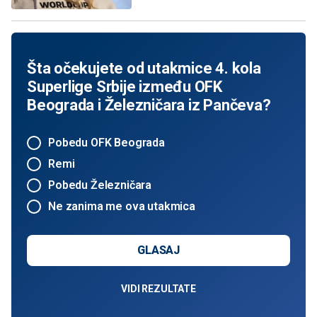
Šta očekujete od utakmice 4. kola
Superlige Srbije između OFK
Beograda i Železničara iz Pančeva?
Pobedu OFK Beograda
Remi
Pobedu Železničara
Ne zanima me ova utakmica
GLASAJ
VIDI REZULTATE