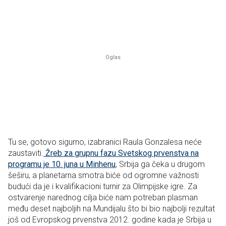
Tu se, gotovo sigurno, izabranici Raula Gonzalesa neće
zaustaviti.
Žreb za grupnu fazu Svetskog prvenstva na
programu je 10. juna u Minhenu
, Srbija ga čeka u drugom
šeširu, a planetarna smotra biće od ogromne važnosti
budući da je i kvalifikacioni turnir za Olimpijske igre. Za
ostvarenje narednog cilja biće nam potreban plasman
među deset najboljih na Mundijalu što bi bio najbolji rezultat
još od Evropskog prvenstva 2012. godine kada je Srbija u