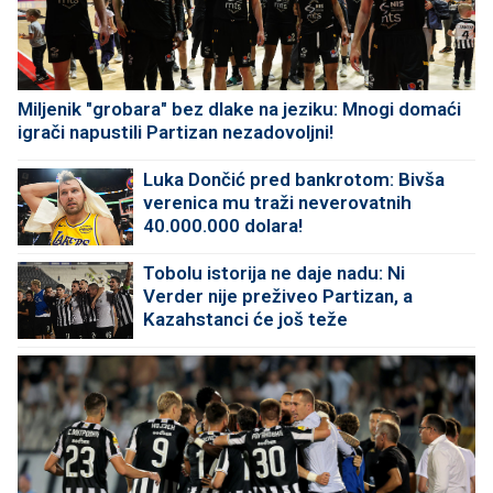
Miljenik "grobara" bez dlake na jeziku: Mnogi domaći
igrači napustili Partizan nezadovoljni!
Luka Dončić pred bankrotom: Bivša
verenica mu traži neverovatnih
40.000.000 dolara!
Tobolu istorija ne daje nadu: Ni
Verder nije preživeo Partizan, a
Kazahstanci će još teže