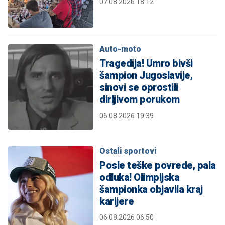
07.08.2026 18:12
Auto-moto
Tragedija! Umro bivši
šampion Jugoslavije,
sinovi se oprostili
dirljivom porukom
06.08.2026 19:39
Ostali sportovi
Posle teške povrede, pala
odluka! Olimpijska
šampionka objavila kraj
karijere
06.08.2026 06:50