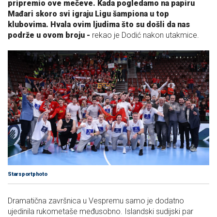
pripremio ove mečeve. Kada pogledamo na papiru
Mađari skoro svi igraju Ligu šampiona u top
klubovima. Hvala ovim ljudima što su došli da nas
podrže u ovom broju -
rekao je Dodić nakon utakmice.
Starsportphoto
Dramatična završnica u Vespremu samo je dodatno
ujedinila rukometaše međusobno. Islandski sudijski par