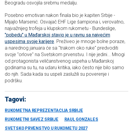
Beogradu osvojila srebrnu medalju.
Posebno emotivan nakon finala bio je kapiten Srbije -
Mijajlo Marsenić. Osvajač EHF Lige šampiona i, verovatno,
najvažnijeg trofeja u klupskom rukometu - Bundeslige,
"pobedu" u Mađarskoj stavio je u ravnu sa najvećim
uspesima svoje karijere
. Preživeo je mnoge bolne poraze,
a narednog januara će sa "trakom oko ruke" predvoditi
svoje "orlove" na Svetskom prvenstvu. I nije jedini... Mnogi
od protagonista veličanstvenog uspeha u Mađarskoj
godinama su tu, na udaru kritika, iako često nije bilo samo
do njih. Sada kada su uspeli zaslužili su poverenje i
podršku.
Tagovi:
RUKOMETNA REPREZENTACIJA SRBIJE
RUKOMETNI SAVEZ SRBIJE
RAUL GONZALES
SVETSKO PRVENSTVO U RUKOMETU 2027