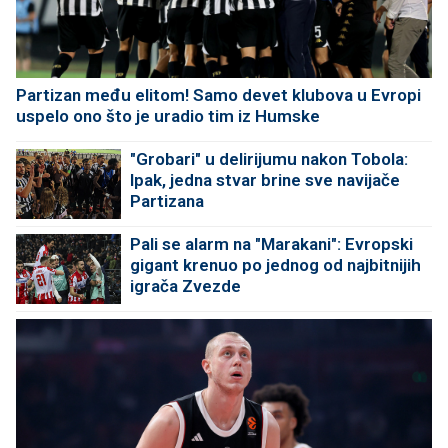
Partizan među elitom! Samo devet klubova u Evropi
uspelo ono što je uradio tim iz Humske
"Grobari" u delirijumu nakon Tobola:
Ipak, jedna stvar brine sve navijače
Partizana
Pali se alarm na "Marakani": Evropski
gigant krenuo po jednog od najbitnijih
igrača Zvezde