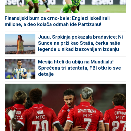
Finansijski bum za crno-bele: Englezi iskeširali
milione, a deo kolača odmah ide Partizanu!
Juuu, Srpkinja pokazala bradavice: Ni
Sunce ne prži kao Staša, ćerka naše
legende u nikad izazovnijem izdanju
Mesija hteli da ubiju na Mundijalu!
Sprečena tri atentata, FBI otkrio sve
detalje