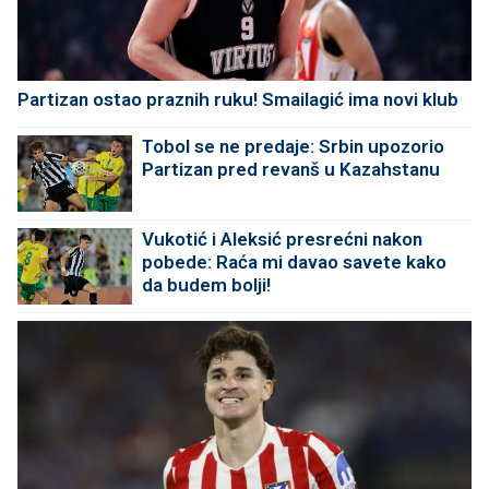
Partizan ostao praznih ruku! Smailagić ima novi klub
Tobol se ne predaje: Srbin upozorio
Partizan pred revanš u Kazahstanu
Vukotić i Aleksić presrećni nakon
pobede: Raća mi davao savete kako
da budem bolji!