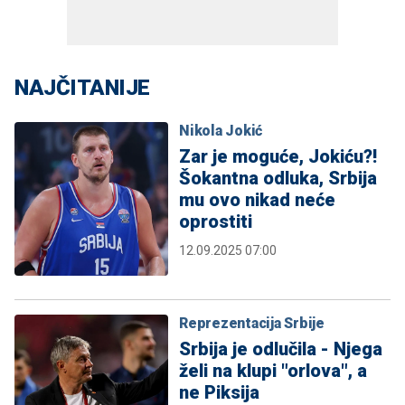
NAJČITANIJE
Nikola Jokić
Zar je moguće, Jokiću?!
Šokantna odluka, Srbija
mu ovo nikad neće
oprostiti
12.09.2025 07:00
Reprezentacija Srbije
Srbija je odlučila - Njega
želi na klupi "orlova", a
ne Piksija