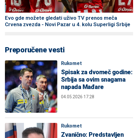
Evo gde možete gledati uživo TV prenos meča
Crvena zvezda - Novi Pazar u 4. kolu Superligi Srbije
Preporučene vesti
Rukomet
Spisak za dvomeč godine:
Srbija sa ovim snagama
napada Mađare
04.05.2026 17:28
Rukomet
Zvanično: Predstavljen