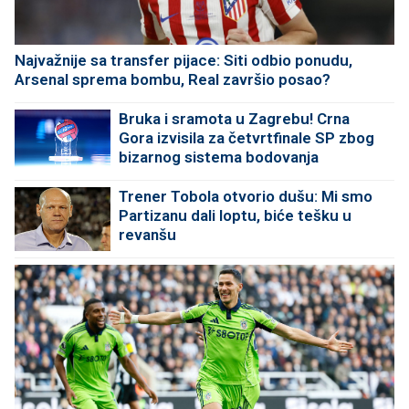
Najvažnije sa transfer pijace: Siti odbio ponudu,
Arsenal sprema bombu, Real završio posao?
Bruka i sramota u Zagrebu! Crna
Gora izvisila za četvrtfinale SP zbog
bizarnog sistema bodovanja
Trener Tobola otvorio dušu: Mi smo
Partizanu dali loptu, biće tešku u
revanšu