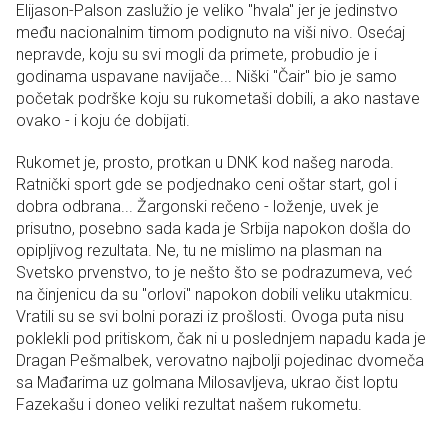
Elijason-Palson zaslužio je veliko "hvala" jer je jedinstvo
među nacionalnim timom podignuto na viši nivo. Osećaj
nepravde, koju su svi mogli da primete, probudio je i
godinama uspavane navijače... Niški "Čair" bio je samo
početak podrške koju su rukometaši dobili, a ako nastave
ovako - i koju će dobijati.
Rukomet je, prosto, protkan u DNK kod našeg naroda.
Ratnički sport gde se podjednako ceni oštar start, gol i
dobra odbrana... Žargonski rečeno - loženje, uvek je
prisutno, posebno sada kada je Srbija napokon došla do
opipljivog rezultata. Ne, tu ne mislimo na plasman na
Svetsko prvenstvo, to je nešto što se podrazumeva, već
na činjenicu da su "orlovi" napokon dobili veliku utakmicu.
Vratili su se svi bolni porazi iz prošlosti. Ovoga puta nisu
poklekli pod pritiskom, čak ni u poslednjem napadu kada je
Dragan Pešmalbek, verovatno najbolji pojedinac dvomeča
sa Mađarima uz golmana Milosavljeva, ukrao čist loptu
Fazekašu i doneo veliki rezultat našem rukometu.