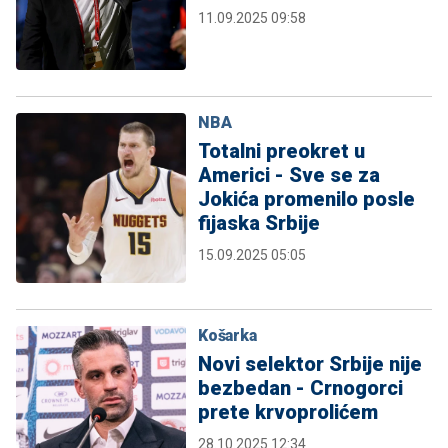
11.09.2025 09:58
NBA
Totalni preokret u
Americi - Sve se za
Jokića promenilo posle
fijaska Srbije
15.09.2025 05:05
Košarka
Novi selektor Srbije nije
bezbedan - Crnogorci
prete krvoprolićem
28.10.2025 12:34