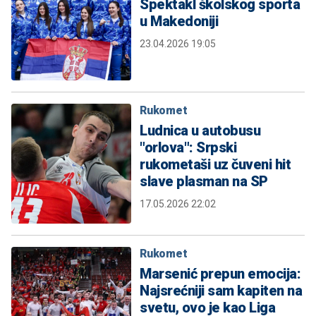
Spektakl školskog sporta
u Makedoniji
23.04.2026 19:05
Rukomet
Ludnica u autobusu
"orlova": Srpski
rukometaši uz čuveni hit
slave plasman na SP
17.05.2026 22:02
Rukomet
Marsenić prepun emocija:
Najsrećniji sam kapiten na
svetu, ovo je kao Liga