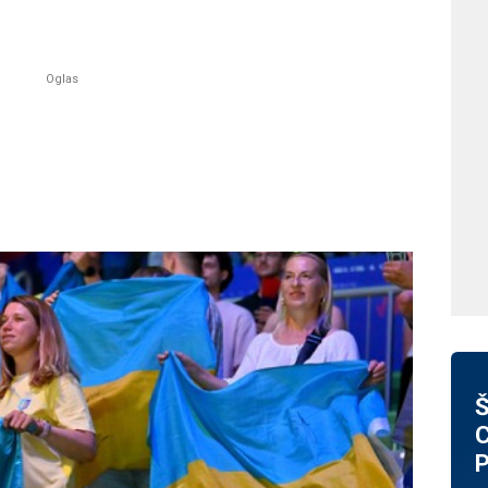
Š
C
P