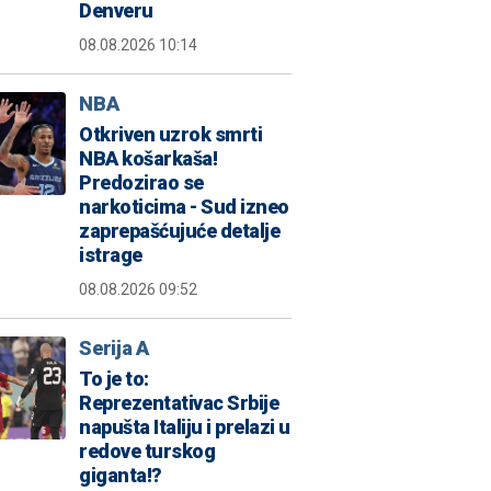
Denveru
08.08.2026 10:14
NBA
Otkriven uzrok smrti
NBA košarkaša!
Predozirao se
narkoticima - Sud izneo
zaprepašćujuće detalje
istrage
08.08.2026 09:52
Serija A
To je to:
Reprezentativac Srbije
napušta Italiju i prelazi u
redove turskog
giganta!?