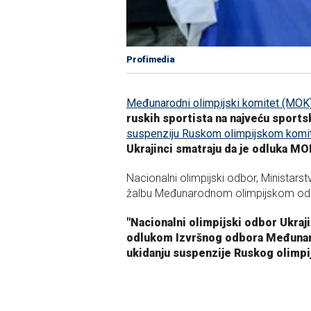
Profimedia
Međunarodni olimpijski komitet (MOK
ruskih sportista na najveću sports
suspenziju Ruskom olimpijskom komit
Ukrajinci smatraju da je odluka MO
Nacionalni olimpijski odbor, Ministarstv
žalbu Međunarodnom olimpijskom od
"Nacionalni olimpijski odbor Ukraj
odlukom Izvršnog odbora Međuna
ukidanju suspenzije Ruskog olimpi