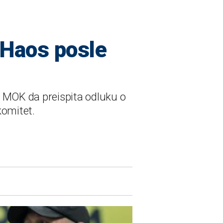
: Haos posle
na MOK da preispita odluku o
komitet.