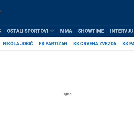
S
OSTALI SPORTOVI
MMA
SHOWTIME
INTERVJUI
NIKOLA JOKIĆ
FK PARTIZAN
KK CRVENA ZVEZDA
KK P