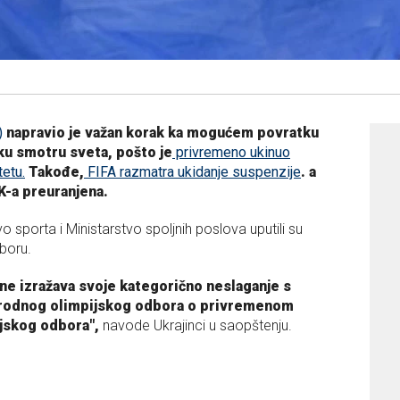
)
napravio je važan korak ka mogućem povratku
ku smotru sveta, pošto je
privremeno ukinuo
etu.
Takođe,
FIFA razmatra ukidanje suspenzije
. a
K-a preuranjena.
o sporta i Ministarstvo spoljnih poslova uputili su
boru.
ine izražava svoje kategorično neslaganje s
rodnog olimpijskog odbora o privremenom
jskog odbora",
navode Ukrajinci u saopštenju.