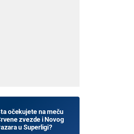
ta očekujete na meču
rvene zvezde i Novog
azara u Superligi?