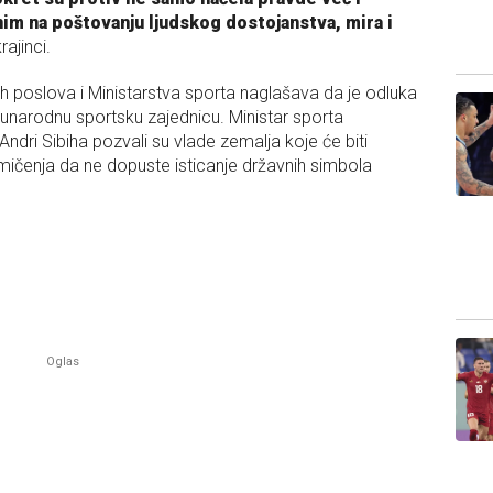
m na poštovanju ljudskog dostojanstva, mira i
rajinci.
nih poslova i Ministarstva sporta naglašava da je odluka
narodnu sportsku zajednicu. Ministar sporta
 Andri Sibiha pozvali su vlade zemalja koje će biti
ičenja da ne dopuste isticanje državnih simbola