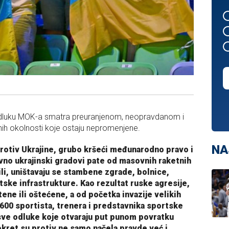
 odluku MOK-a smatra preuranjenom, neopravdanom i
ih okolnosti koje ostaju nepromenjene.
NA
 protiv Ukrajine, grubo kršeći međunarodno pravo i
vno ukrajinski gradovi pate od masovnih raketnih
vili, uništavaju se stambene zgrade, bolnice,
ske infrastrukture. Kao rezultat ruske agresije,
ene ili oštećene, a od početka invazije velikih
 600 sportista, trenera i predstavnika sportske
sve odluke koje otvaraju put punom povratku
kret su protiv ne samo načela pravde već i