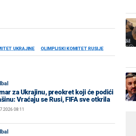
MITET UKRAJINE
OLIMPIJSKI KOMITET RUSIJE
bal
mar za Ukrajinu, preokret koji će podići
šinu: Vraćaju se Rusi, FIFA sve otkrila
7.2026 08:11
bal