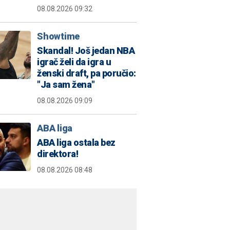
08.08.2026 09:32
Showtime
Skandal! Još jedan NBA
igrač želi da igra u
ženski draft, pa poručio:
"Ja sam žena"
08.08.2026 09:09
ABA liga
ABA liga ostala bez
direktora!
08.08.2026 08:48