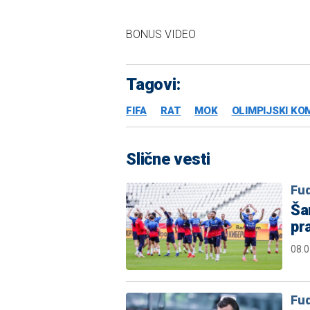
BONUS VIDEO
Tagovi:
FIFA
RAT
MOK
OLIMPIJSKI KO
Slične vesti
Fud
Ša
pra
08.0
Fud