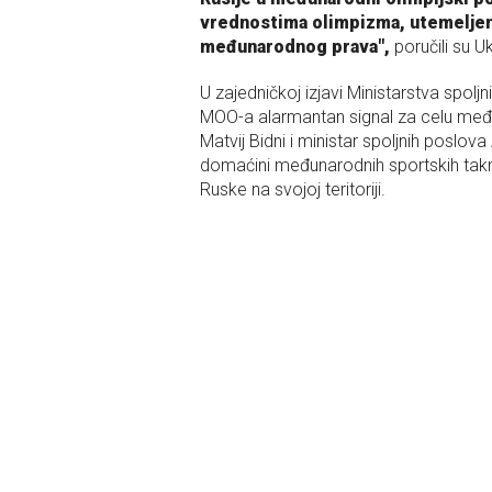
vrednostima olimpizma, utemeljeni
međunarodnog prava",
poručili su Uk
U zajedničkoj izjavi Ministarstva spolj
MOO-a alarmantan signal za celu među
Matvij Bidni i ministar spoljnih poslova
domaćini međunarodnih sportskih takm
Ruske na svojoj teritoriji.