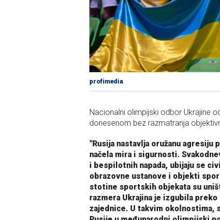
profimedia
Nacionalni olimpijski odbor Ukrajine
donesenom bez razmatranja objektivn
"Rusija nastavlja oružanu agresiju
načela mira i sigurnosti. Svakodne
i bespilotnih napada, ubijaju se ci
obrazovne ustanove i objekti sport
stotine sportskih objekata su uništ
razmera Ukrajina je izgubila preko
zajednice. U takvim okolnostima, 
Rusije u međunarodni olimpijski po