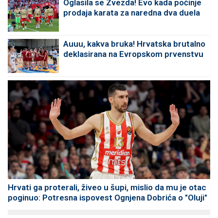
Oglasila se Zvezda! Evo kada počinje
prodaja karata za naredna dva duela
Auuu, kakva bruka! Hrvatska brutalno
deklasirana na Evropskom prvenstvu
Hrvati ga proterali, živeo u šupi, mislio da mu je otac
poginuo: Potresna ispovest Ognjena Dobrića o "Oluji"