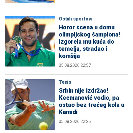
Ostali sportovi
Horor scena u domu
olimpijskog šampiona!
Izgorela mu kuća do
temelja, stradao i
komšija
05.08.2026 22:57
Tenis
Srbin nije izdržao!
Kecmanović vodio, pa
ostao bez trećeg kola u
Kanadi
05.08.2026 22:25