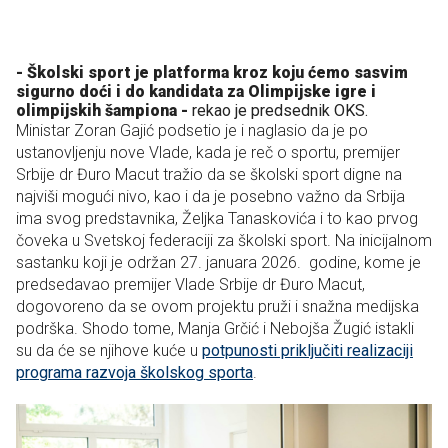
- Školski sport je platforma kroz koju ćemo sasvim
sigurno doći i do kandidata za Olimpijske igre i
olimpijskih šampiona -
rekao je predsednik OKS.
Ministar Zoran Gajić podsetio je i naglasio da je po
ustanovljenju nove Vlade, kada je reč o sportu, premijer
Srbije dr Đuro Macut tražio da se školski sport digne na
najviši mogući nivo, kao i da je posebno važno da Srbija
ima svog predstavnika, Željka Tanaskovića i to kao prvog
čoveka u Svetskoj federaciji za školski sport. Na inicijalnom
sastanku koji je održan 27. januara 2026. godine, kome je
predsedavao premijer Vlade Srbije dr Đuro Macut,
dogovoreno da se ovom projektu pruži i snažna medijska
podrška. Shodo tome, Manja Grčić i Nebojša Žugić istakli
su da će se njihove kuće u
potpunosti priključiti realizaciji
programa razvoja školskog sporta
.