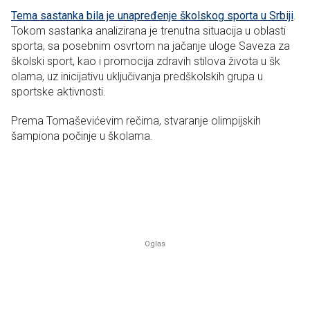
Tema sastanka bila je unapređenje školskog sporta u Srbiji
.
Tokom sastanka analizirana je trenutna situacija u oblasti
sporta, sa posebnim osvrtom na jačanje uloge Saveza za
školski sport, kao i promocija zdravih stilova života u šk
olama, uz inicijativu uključivanja predškolskih grupa u
sportske aktivnosti.
Prema Tomaševićevim rečima, stvaranje olimpijskih
šampiona počinje u školama.