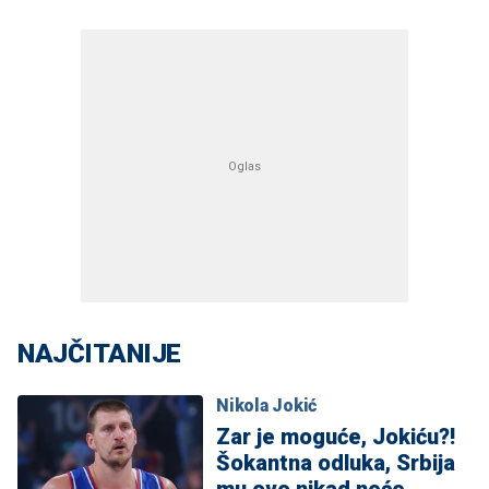
NAJČITANIJE
Nikola Jokić
Zar je moguće, Jokiću?!
Šokantna odluka, Srbija