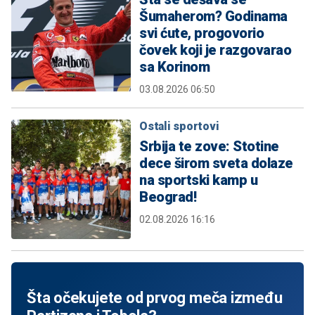
Šumaherom? Godinama
svi ćute, progovorio
čovek koji je razgovarao
sa Korinom
03.08.2026 06:50
Ostali sportovi
Srbija te zove: Stotine
dece širom sveta dolaze
na sportski kamp u
Beograd!
02.08.2026 16:16
Šta očekujete od prvog meča između