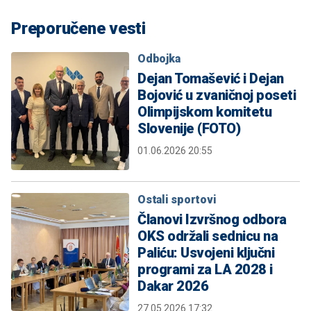
Preporučene vesti
Odbojka
Dejan Tomašević i Dejan
Bojović u zvaničnoj poseti
Olimpijskom komitetu
Slovenije (FOTO)
01.06.2026 20:55
Ostali sportovi
Članovi Izvršnog odbora
OKS održali sednicu na
Paliću: Usvojeni ključni
programi za LA 2028 i
Dakar 2026
27.05.2026 17:32