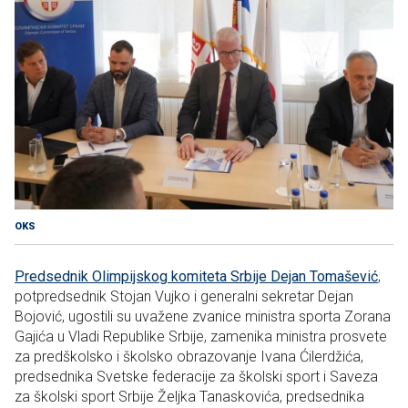
OKS
Predsednik Olimpijskog komiteta Srbije Dejan Tomašević
,
potpredsednik Stojan Vujko i generalni sekretar Dejan
Bojović, ugostili su uvažene zvanice ministra sporta Zorana
Gajića u Vladi Republike Srbije, zamenika ministra prosvete
za predškolsko i školsko obrazovanje Ivana Ćilerdžića,
predsednika Svetske federacije za školski sport i Saveza
za školski sport Srbije Željka Tanaskovića, predsednika