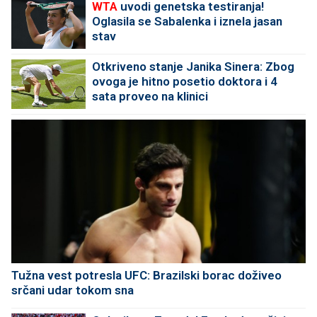
WTA
uvodi genetska testiranja!
Oglasila se Sabalenka i iznela jasan
stav
Otkriveno stanje Janika Sinera: Zbog
ovoga je hitno posetio doktora i 4
sata proveo na klinici
Tužna vest potresla UFC: Brazilski borac doživeo
srčani udar tokom sna