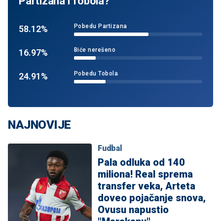
Partizana i Tobola?
Pobedu Partizana
58.12%
Biće nerešeno
16.97%
Pobedu Tobola
24.91%
NAJNOVIJE
Fudbal
Pala odluka od 140
miliona! Real sprema
transfer veka, Arteta
doveo pojačanje snova,
Ovusu napustio