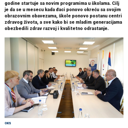
godine startuje sa novim programima u školama. Cilj
je da se u mesecu kada đaci ponovo okreću sa svojim
obrazovnim obavezama, škole ponovo postanu centri
zdravog života, a sve kako bi se mladim generacijama
obezbedili zdrav razvoj i kvalitetno odrastanje.
OKS