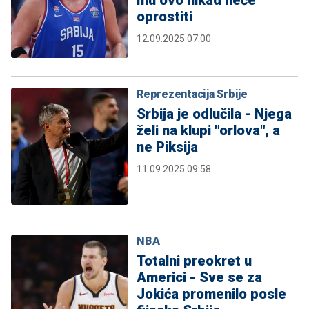
mu ovo nikad neće
oprostiti
12.09.2025 07:00
Reprezentacija Srbije
Srbija je odlučila - Njega
želi na klupi "orlova", a
ne Piksija
11.09.2025 09:58
NBA
Totalni preokret u
Americi - Sve se za
Jokića promenilo posle