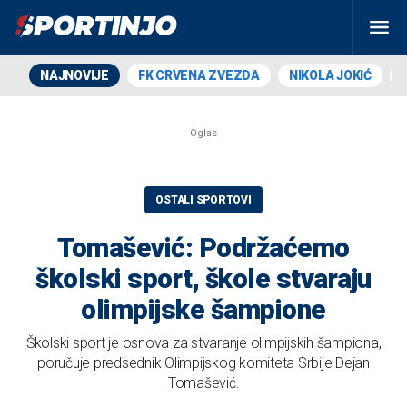
NAJNOVIJE
FK CRVENA ZVEZDA
NIKOLA JOKIĆ
OSTALI SPORTOVI
Tomašević: Podržaćemo
školski sport, škole stvaraju
olimpijske šampione
Školski sport je osnova za stvaranje olimpijskih šampiona,
poručuje predsednik Olimpijskog komiteta Srbije Dejan
Tomašević.