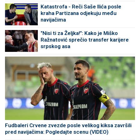
Katastrofa - Reči Saše Ilića posle
kraha Partizana odjekuju među
navijačima
"Nisi ti za Željka!": Kako je Miško
Ražnatović sprečio transfer karijere
srpskog asa
Fudbaleri Crvene zvezde posle velikog kiksa završili
pred navijačima: Pogledajte scenu (VIDEO)