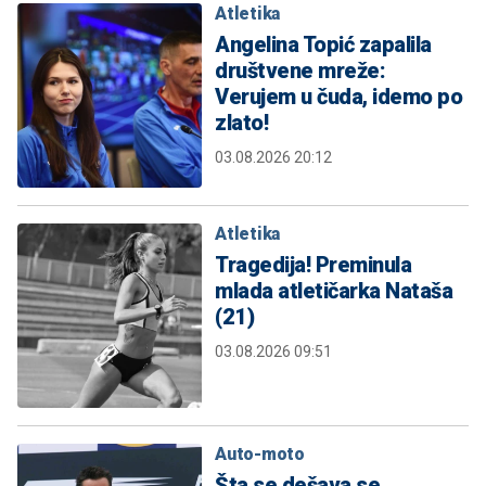
Atletika
Angelina Topić zapalila
društvene mreže:
Verujem u čuda, idemo po
zlato!
03.08.2026 20:12
Atletika
Tragedija! Preminula
mlada atletičarka Nataša
(21)
03.08.2026 09:51
Auto-moto
Šta se dešava se