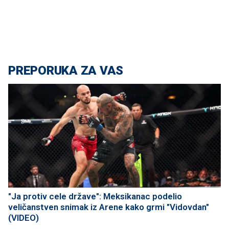
PREPORUKA ZA VAS
"Ja protiv cele države": Meksikanac podelio
veličanstven snimak iz Arene kako grmi "Vidovdan"
(VIDEO)