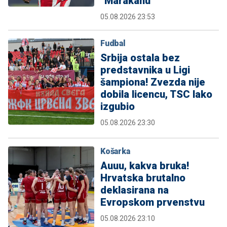
"Marakanu"
05.08.2026 23:53
Fudbal
Srbija ostala bez
predstavnika u Ligi
šampiona! Zvezda nije
dobila licencu, TSC lako
izgubio
05.08.2026 23:30
Košarka
Auuu, kakva bruka!
Hrvatska brutalno
deklasirana na
Evropskom prvenstvu
05.08.2026 23:10