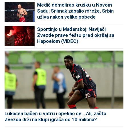
Medić demolirao krušku u Novom
Sadu: Snimak zapalio mreže, Srbin
uživa nakon velike pobede
Sportinjo u Mađarskoj: Navijači
Zvezde prave feštu pred okršaj sa
Hapoelom (VIDEO)
Lukasen bačen u vatru i opekao se... Ali, zašto
Zvezda drži na klupi igrača od 10 miliona?