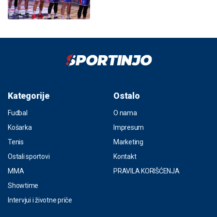
Kategorije
Ostalo
Fudbal
O nama
Košarka
Impresum
Tenis
Marketing
Ostali sportovi
Kontakt
MMA
PRAVILA KORIŠĆENJA
Showtime
Intervjui i životne priče