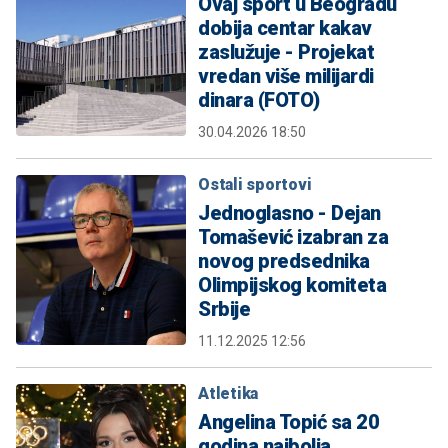
Ovaj sport u Beogradu
dobija centar kakav
zaslužuje - Projekat
vredan više milijardi
dinara (FOTO)
30.04.2026 18:50
Ostali sportovi
Jednoglasno - Dejan
Tomašević izabran za
novog predsednika
Olimpijskog komiteta
Srbije
11.12.2025 12:56
Atletika
Angelina Topić sa 20
godina najbolja