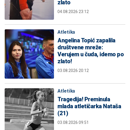
zlato
04.08.2026 23:12
Atletika
Angelina Topić zapalila
društvene mreže:
Verujem u čuda, idemo po
zlato!
03.08.2026 20:12
Atletika
Tragedija! Preminula
mlada atletičarka Nataša
(21)
03.08.2026 09:51