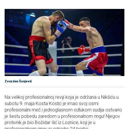
Zvezdan Šunjević
Na velikoj profesionalnoj reviji koja je održana u Nikšiću u
subotu 9. maja Kosta Kostić je imao svoj osmi
profesionalni meč i jednoglasnom odlukom sudija ostvario
je šestu pobedu zaredom u profesionalnom ringu! Njegov
protivnik je bio Božidar Ilić iz Loznice, koji je u
profesionalnom ringu je odradio 24 borbe.