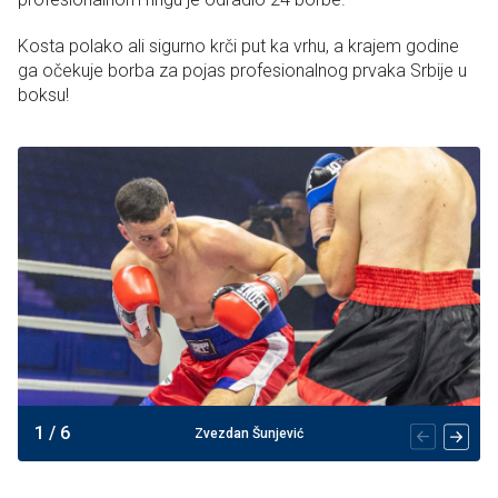
Kosta polako ali sigurno krči put ka vrhu, a krajem godine
ga očekuje borba za pojas profesionalnog prvaka Srbije u
boksu!
1
/
6
Zvezdan Šunjević