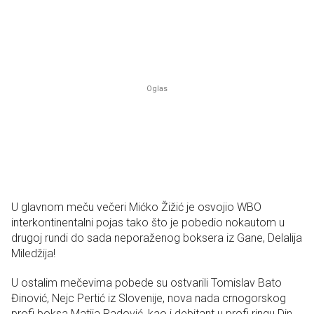
U glavnom meču večeri Mićko Žižić je osvojio WBO
interkontinentalni pojas tako što je pobedio nokautom u
drugoj rundi do sada neporaženog boksera iz Gane, Delalija
Miledžija!
U ostalim mečevima pobede su ostvarili Tomislav Bato
Đinović, Nejc Pertić iz Slovenije, nova nada crnogorskog
profi boksa Matija Radović, kao i debitant u profi ringu Din