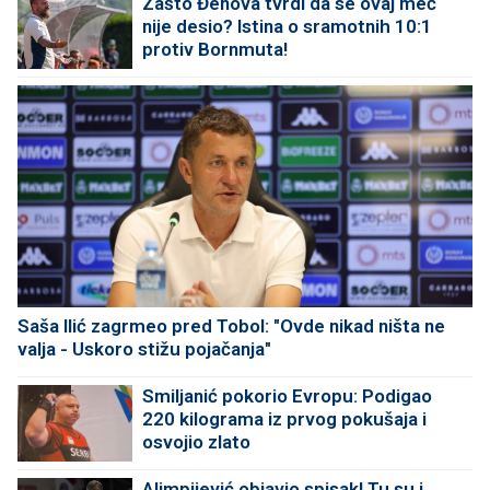
Zašto Đenova tvrdi da se ovaj meč
nije desio? Istina o sramotnih 10:1
protiv Bornmuta!
Saša Ilić zagrmeo pred Tobol: "Ovde nikad ništa ne
valja - Uskoro stižu pojačanja"
Smiljanić pokorio Evropu: Podigao
220 kilograma iz prvog pokušaja i
osvojio zlato
Alimpijević objavio spisak! Tu su i