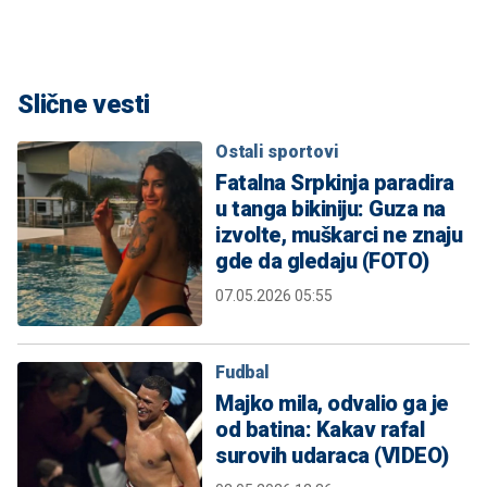
Slične vesti
Ostali sportovi
Fatalna Srpkinja paradira
u tanga bikiniju: Guza na
izvolte, muškarci ne znaju
gde da gledaju (FOTO)
07.05.2026 05:55
Fudbal
Majko mila, odvalio ga je
od batina: Kakav rafal
surovih udaraca (VIDEO)