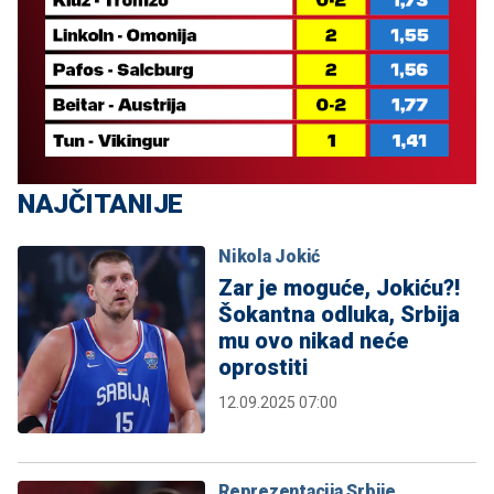
NAJČITANIJE
Nikola Jokić
Zar je moguće, Jokiću?!
Šokantna odluka, Srbija
mu ovo nikad neće
oprostiti
12.09.2025 07:00
Reprezentacija Srbije