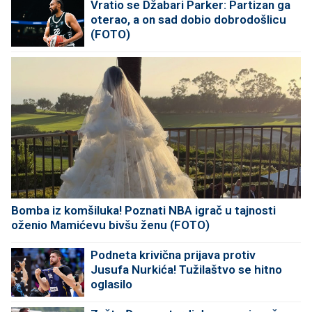
Vratio se Džabari Parker: Partizan ga
oterao, a on sad dobio dobrodošlicu
(FOTO)
Bomba iz komšiluka! Poznati NBA igrač u tajnosti
oženio Mamićevu bivšu ženu (FOTO)
Podneta krivična prijava protiv
Jusufa Nurkića! Tužilaštvo se hitno
oglasilo