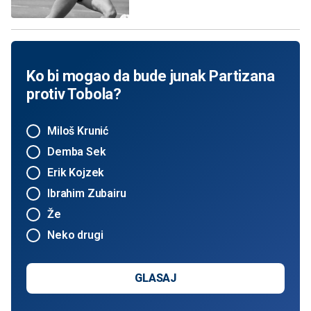
Ko bi mogao da bude junak Partizana
protiv Tobola?
Miloš Krunić
Demba Sek
Erik Kojzek
Ibrahim Zubairu
Že
Neko drugi
GLASAJ