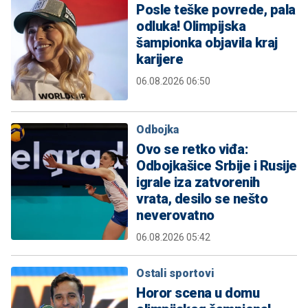
Posle teške povrede, pala
odluka! Olimpijska
šampionka objavila kraj
karijere
06.08.2026 06:50
Odbojka
Ovo se retko viđa:
Odbojkašice Srbije i Rusije
igrale iza zatvorenih
vrata, desilo se nešto
neverovatno
06.08.2026 05:42
Ostali sportovi
Horor scena u domu