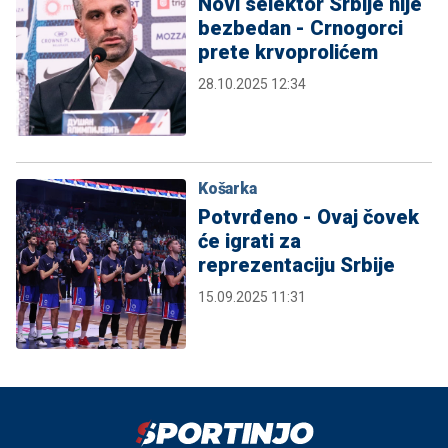
Novi selektor Srbije nije
bezbedan - Crnogorci
prete krvoprolićem
28.10.2025 12:34
Košarka
Potvrđeno - Ovaj čovek
će igrati za
reprezentaciju Srbije
15.09.2025 11:31