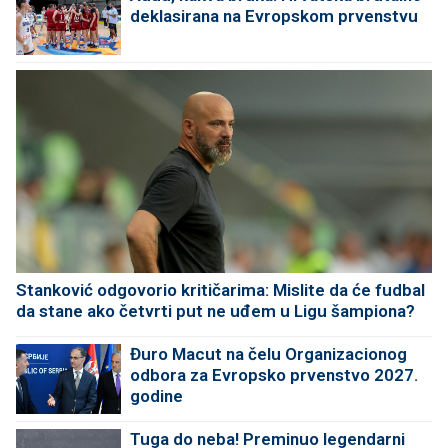
deklasirana na Evropskom prvenstvu
Stanković odgovorio kritičarima: Mislite da će fudbal
da stane ako četvrti put ne uđem u Ligu šampiona?
Đuro Macut na čelu Organizacionog
odbora za Evropsko prvenstvo 2027.
godine
Tuga do neba! Preminuo legendarni