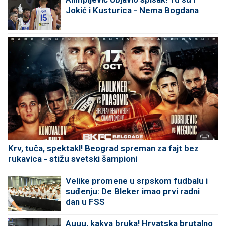
Jokić i Kusturica - Nema Bogdana
Krv, tuča, spektakl! Beograd spreman za fajt bez
rukavica - stižu svetski šampioni
Velike promene u srpskom fudbalu i
suđenju: De Bleker imao prvi radni
dan u FSS
Auuu, kakva bruka! Hrvatska brutalno