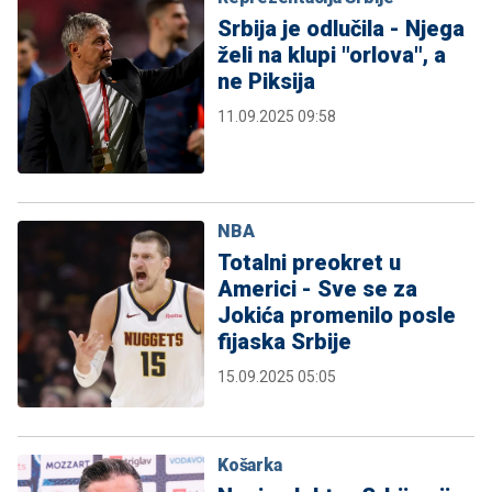
Srbija je odlučila - Njega
želi na klupi "orlova", a
ne Piksija
11.09.2025 09:58
NBA
Totalni preokret u
Americi - Sve se za
Jokića promenilo posle
fijaska Srbije
15.09.2025 05:05
Košarka