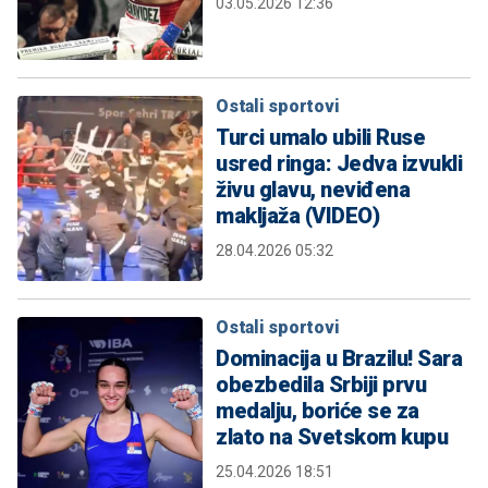
03.05.2026 12:36
Ostali sportovi
Turci umalo ubili Ruse
usred ringa: Jedva izvukli
živu glavu, neviđena
makljaža (VIDEO)
28.04.2026 05:32
Ostali sportovi
Dominacija u Brazilu! Sara
obezbedila Srbiji prvu
medalju, boriće se za
zlato na Svetskom kupu
25.04.2026 18:51