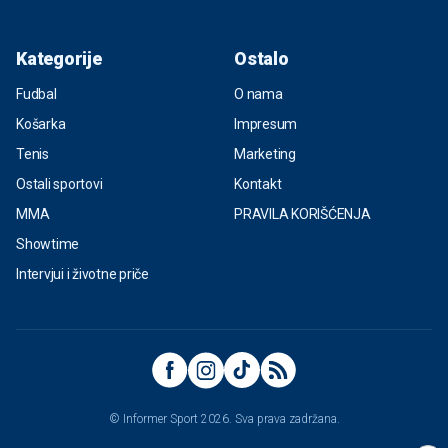
Kategorije
Ostalo
Fudbal
O nama
Košarka
Impresum
Tenis
Marketing
Ostali sportovi
Kontakt
MMA
PRAVILA KORIŠĆENJA
Showtime
Intervjui i životne priče
© Informer Sport 2026. Sva prava zadržana.