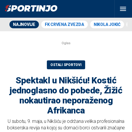
NAJNOVIJE
FK CRVENA ZVEZDA
NIKOLA JOKIĆ
OSTALI SPORTOVI
Spektakl u Nikšiću! Kostić
jednoglasno do pobede, Žižić
nokautirao neporaženog
Afrikanca
U subotu, 9. maja, u Nikšiću je održana velika profesionalna
bokserska revija na kojoj su domaći borci ostvarili značajne