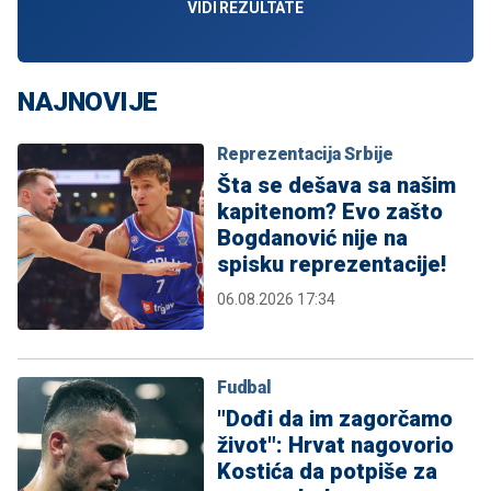
VIDI REZULTATE
NAJNOVIJE
Reprezentacija Srbije
Šta se dešava sa našim
kapitenom? Evo zašto
Bogdanović nije na
spisku reprezentacije!
06.08.2026 17:34
Fudbal
"Dođi da im zagorčamo
život": Hrvat nagovorio
Kostića da potpiše za