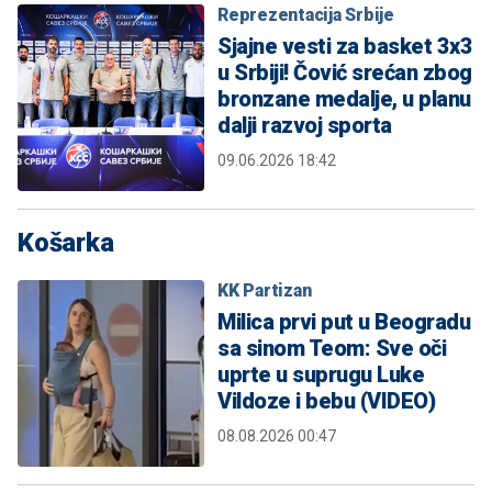
Reprezentacija Srbije
Sjajne vesti za basket 3x3
u Srbiji! Čović srećan zbog
bronzane medalje, u planu
dalji razvoj sporta
09.06.2026 18:42
Košarka
KK Partizan
Milica prvi put u Beogradu
sa sinom Teom: Sve oči
uprte u suprugu Luke
Vildoze i bebu (VIDEO)
08.08.2026 00:47