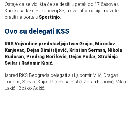
Ostaje da se vidi šta će se desiti u petak od 17 časova u
Kući košarke u Sazonovoj 83, a sve informacije možete
pratiti na portalu
Sportinjo
.
Ovo su delegati KSS
RKS Vojvodine predstavljaju Ivan Grujin, Miroslav
Kanjevac, Dejan Dimitrijević, Kristian Serman, Nikola
Budošan, Predrag Borilović, Dejan Pudar, Strahinja
Svilar i Radomir Kisić.
Ispred RKS Beograda delegati su Ljubomir Milić, Dragan
Todorić, Stevan Kujundžić, Rosa Ristić, Zoran Filipović, Milan
Lakić i Boško Adžić.