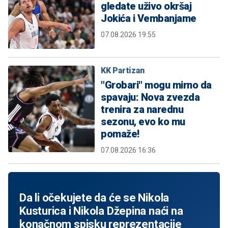
gledate uživo okršaj
Jokića i Vembanjame
07.08.2026 19:55
KK Partizan
"Grobari" mogu mirno da
spavaju: Nova zvezda
trenira za narednu
sezonu, evo ko mu
pomaže!
07.08.2026 16:36
Da li očekujete da će se Nikola
Kusturica i Nikola Džepina naći na
konačnom spisku reprezentacije