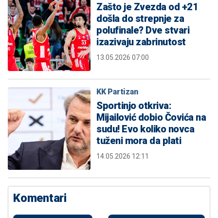
Zašto je Zvezda od +21
došla do strepnje za
polufinale? Dve stvari
izazivaju zabrinutost
13.05.2026 07:00
KK Partizan
Sportinjo otkriva:
Mijailović dobio Čovića na
sudu! Evo koliko novca
tuženi mora da plati
14.05.2026 12:11
Komentari