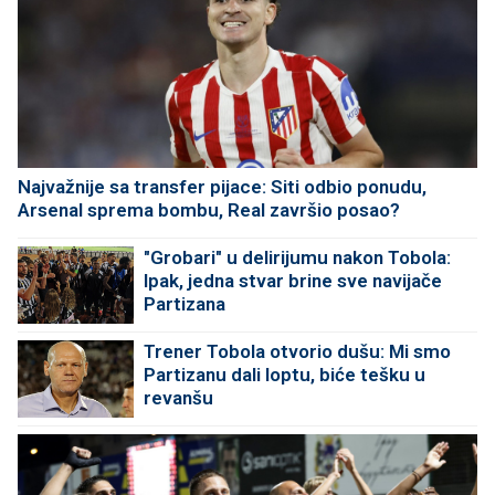
Najvažnije sa transfer pijace: Siti odbio ponudu,
Arsenal sprema bombu, Real završio posao?
"Grobari" u delirijumu nakon Tobola:
Ipak, jedna stvar brine sve navijače
Partizana
Trener Tobola otvorio dušu: Mi smo
Partizanu dali loptu, biće tešku u
revanšu