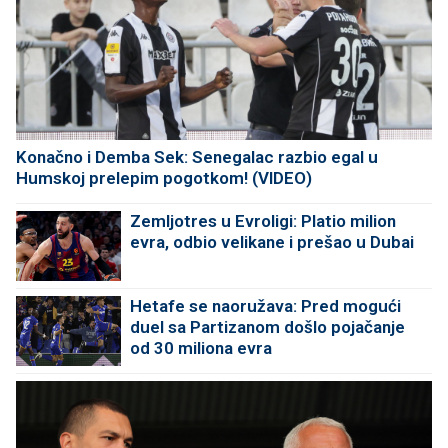
Konačno i Demba Sek: Senegalac razbio egal u
Humskoj prelepim pogotkom! (VIDEO)
Zemljotres u Evroligi: Platio milion
evra, odbio velikane i prešao u Dubai
Hetafe se naoružava: Pred mogući
duel sa Partizanom došlo pojačanje
od 30 miliona evra