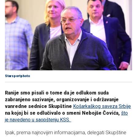
Starsportphoto
Ranije smo pisali o tome da je odlukom suda
zabranjeno sazivanje, organizovanje i održavanje
vanredne sednice Skupštine
Košarkaškog saveza Srbije
na kojoj bi se odlučivalo o smeni Nebojše Čovića,
što
je navedeno u saopštenju KSS.
Ipak, prema najnovijim informacijama, delegati Skupštine