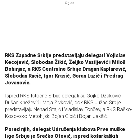
RKS Zapadne Srbije predstavljaju delegati Vojislav
Kecojević, Slobodan Žikić, Željko Vasiljević i Miloš
Bohinjac, a RKS Centralne Srbije Dragan Kaplarević,
Slobodan Racić, Igor Krasić, Goran Lazić i Predrag
Jovanović.
Ispred RKS Istočne Srbije delegati su Gojko Džaković,
Dušan Knežević i Maja Živković, dok RKS Južne Srbije
predstavljaju Nenad Stajić i Vladislav Tončev, a RKS Raško-
Kosovsko Metohijski Bojan Gicić i Bojan Jakšić.
Pored njih, delegat Udruženja klubova Prve muške
lige Srbije je Srećko Otović, ispred košarkaških