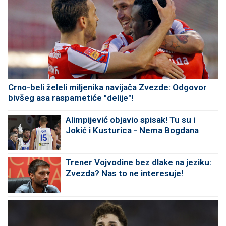
Crno-beli želeli miljenika navijača Zvezde: Odgovor
bivšeg asa raspametiće "delije"!
Alimpijević objavio spisak! Tu su i
Jokić i Kusturica - Nema Bogdana
Trener Vojvodine bez dlake na jeziku:
Zvezda? Nas to ne interesuje!