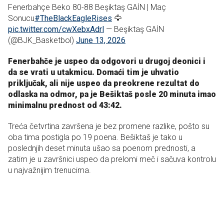
Fenerbahçe Beko 80-88 Beşiktaş GAİN | Maç
Sonucu
#TheBlackEagleRises
🦅
pic.twitter.com/cwXebxAdrl
— Beşiktaş GAİN
(@BJK_Basketbol)
June 13, 2026
Fenerbahče je uspeo da odgovori u drugoj deonici i
da se vrati u utakmicu. Domaći tim je uhvatio
priključak, ali nije uspeo da preokrene rezultat do
odlaska na odmor, pa je Bešiktaš posle 20 minuta imao
minimalnu prednost od 43:42.
Treća četvrtina završena je bez promene razlike, pošto su
oba tima postigla po 19 poena. Bešiktaš je tako u
poslednjih deset minuta ušao sa poenom prednosti, a
zatim je u završnici uspeo da prelomi meč i sačuva kontrolu
u najvažnijim trenucima.