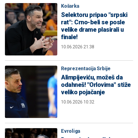
Košarka
Selektoru pripao "srpski
rat": Crno-beli se posle
velike drame plasirali u
finale!
10.06.2026 21:38
Reprezentacija Srbije
Alimpijeviću, možeš da
odahneš! "Orlovima" stiže
veliko pojačanje
10.06.2026 10:32
Evroliga