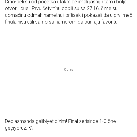
Crno-beli su od početka utakmice imali jasniji ritam i bolje
otvorili duel. Prvu četvrtinu dobili su sa 27:16, čime su
domaćinu odmah nametnuli pritisak i pokazali da u prvi meč
finala nisu ušli samo sa namerom da pariraju favoritu.
Deplasmanda galibiyet bizim! Final serisinde 1-0 öne
geçiyoruz. 💪