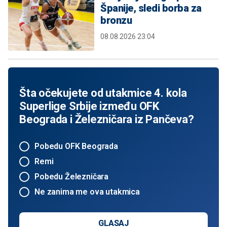
Španije, sledi borba za
bronzu
08.08.2026 23:04
Šta očekujete od utakmice 4. kola
Superlige Srbije između OFK
Beograda i Železničara iz Pančeva?
Pobedu OFK Beograda
Remi
Pobedu Železničara
Ne zanima me ova utakmica
GLASAJ