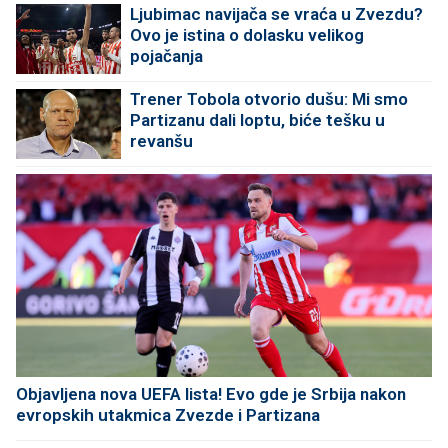
Ljubimac navijača se vraća u Zvezdu?
Ovo je istina o dolasku velikog
pojačanja
Trener Tobola otvorio dušu: Mi smo
Partizanu dali loptu, biće tešku u
revanšu
Objavljena nova UEFA lista! Evo gde je Srbija nakon
evropskih utakmica Zvezde i Partizana