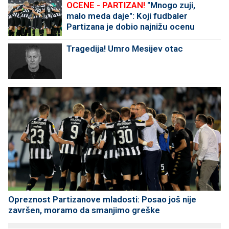
OCENE - PARTIZAN!
"Mnogo zuji,
malo meda daje": Koji fudbaler
Partizana je dobio najnižu ocenu
protiv Tobola?
Tragedija! Umro Mesijev otac
Opreznost Partizanove mladosti: Posao još nije
završen, moramo da smanjimo greške