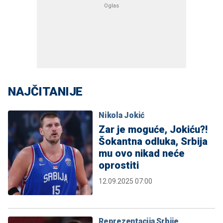
NAJČITANIJE
Nikola Jokić
Zar je moguće, Jokiću?!
Šokantna odluka, Srbija
mu ovo nikad neće
oprostiti
12.09.2025 07:00
Reprezentacija Srbije