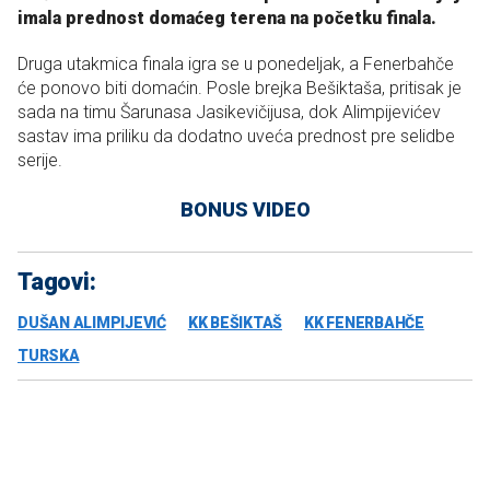
imala prednost domaćeg terena na početku finala.
Druga utakmica finala igra se u ponedeljak, a Fenerbahče
će ponovo biti domaćin. Posle brejka Bešiktaša, pritisak je
sada na timu Šarunasa Jasikevičijusa, dok Alimpijevićev
sastav ima priliku da dodatno uveća prednost pre selidbe
serije.
BONUS VIDEO
Tagovi:
DUŠAN ALIMPIJEVIĆ
KK BEŠIKTAŠ
KK FENERBAHČE
TURSKA