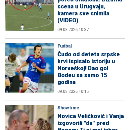
scena u Urugvaju,
kamera sve snimila
(VIDEO)
09.08.2026 10:37
Fudbal
Čudo od deteta srpske
krvi ispisalo istoriju u
Norveškoj! Dao gol
Bodeu sa samo 15
godina
09.08.2026 10:15
Showtime
Novica Veličković i Vanja
izgovorili "da" pred
Bogom: Ti si moj izbor,