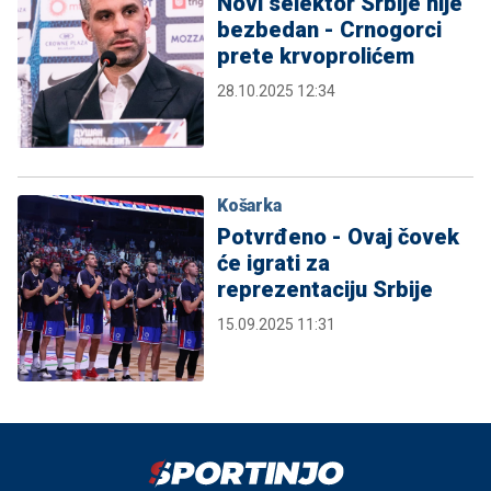
Novi selektor Srbije nije
bezbedan - Crnogorci
prete krvoprolićem
28.10.2025 12:34
Košarka
Potvrđeno - Ovaj čovek
će igrati za
reprezentaciju Srbije
15.09.2025 11:31