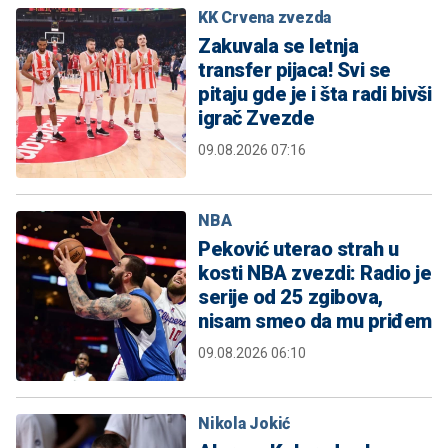
KK Crvena zvezda
Zakuvala se letnja
transfer pijaca! Svi se
pitaju gde je i šta radi bivši
igrač Zvezde
09.08.2026 07:16
NBA
Peković uterao strah u
kosti NBA zvezdi: Radio je
serije od 25 zgibova,
nisam smeo da mu priđem
09.08.2026 06:10
Nikola Jokić