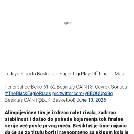
Türkiye Sigorta Basketbol Süper Ligi Play-Off Final 1. Maç
Fenerbahçe Beko 61-62 Beşiktaş GAİN | 3. Çeyrek Sonucu
#TheBlackEagleRises
pic.twitter.com/y8BOOUpx8q
—
Beşiktaş GAİN (@BJK_Basketbol)
June 13, 2026
Alimpijevićev tim je izdržao nalet rivala, zadržao
stabilnost i došao do pobede koja menja tok finalne
serije već posle prvog meča. Bešiktaš je time najavio
da će se za titulu boriti ravnopravno sa ekipom koja je