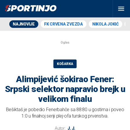
NAJNOVIJE
FK CRVENA ZVEZDA
NIKOLA JOKIĆ
KOŠARKA
Alimpijević šokirao Fener:
Srpski selektor napravio brejk u
velikom finalu
Bešiktaš je pobedio Fenerbahče sa 88:80 u gostima i poveo
1:0 u finalnoj seriji plej-ofa turskog prvenstva.
Autor:
J. J.