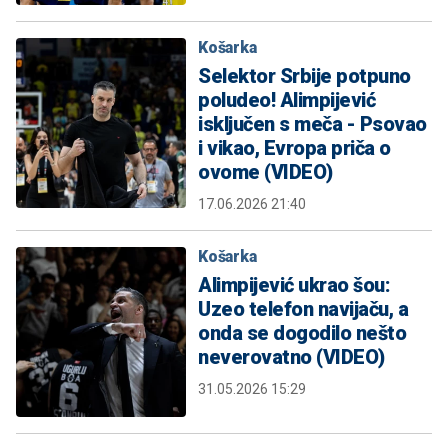
Košarka
Selektor Srbije potpuno
poludeo! Alimpijević
isključen s meča - Psovao
i vikao, Evropa priča o
ovome (VIDEO)
17.06.2026 21:40
Košarka
Alimpijević ukrao šou:
Uzeo telefon navijaču, a
onda se dogodilo nešto
neverovatno (VIDEO)
31.05.2026 15:29