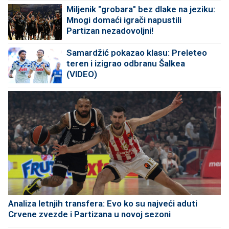
Miljenik "grobara" bez dlake na jeziku:
Mnogi domaći igrači napustili
Partizan nezadovoljni!
Samardžić pokazao klasu: Preleteo
teren i izigrao odbranu Šalkea
(VIDEO)
Analiza letnjih transfera: Evo ko su najveći aduti
Crvene zvezde i Partizana u novoj sezoni