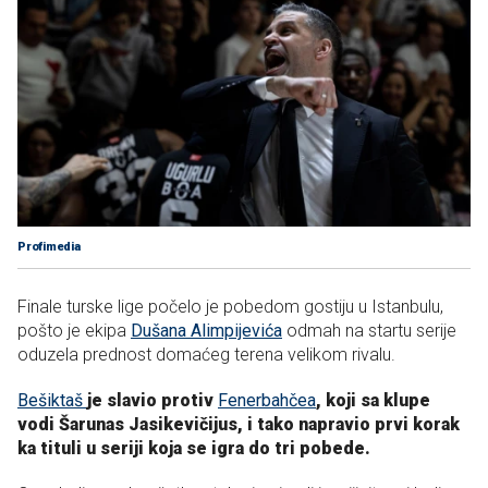
Profimedia
Finale turske lige počelo je pobedom gostiju u Istanbulu,
pošto je ekipa
Dušana Alimpijevića
odmah na startu serije
oduzela prednost domaćeg terena velikom rivalu.
Bešiktaš
je slavio protiv
Fenerbahčea
, koji sa klupe
vodi Šarunas Jasikevičijus, i tako napravio prvi korak
ka tituli u seriji koja se igra do tri pobede.