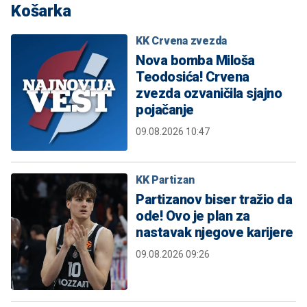
Košarka
KK Crvena zvezda
Nova bomba Miloša
Teodosića! Crvena
zvezda ozvaničila sjajno
pojačanje
09.08.2026 10:47
KK Partizan
Partizanov biser tražio da
ode! Ovo je plan za
nastavak njegove karijere
09.08.2026 09:26