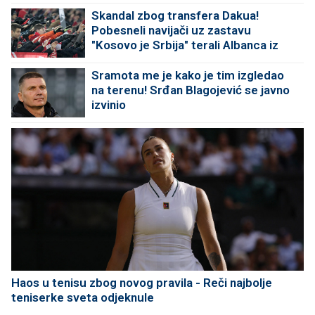
Skandal zbog transfera Dakua!
Pobesneli navijači uz zastavu
"Kosovo je Srbija" terali Albanca iz
kluba
Sramota me je kako je tim izgledao
na terenu! Srđan Blagojević se javno
izvinio
Haos u tenisu zbog novog pravila - Reči najbolje
teniserke sveta odjeknule