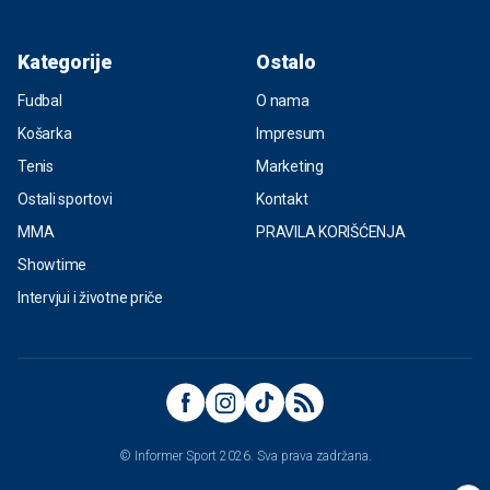
Kategorije
Ostalo
Fudbal
O nama
Košarka
Impresum
Tenis
Marketing
Ostali sportovi
Kontakt
MMA
PRAVILA KORIŠĆENJA
Showtime
Intervjui i životne priče
© Informer Sport 2026. Sva prava zadržana.