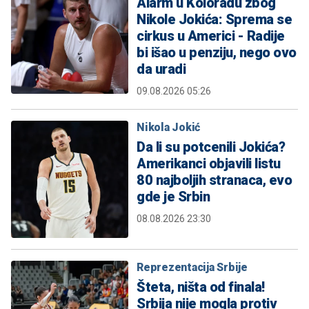
Alarm u Koloradu zbog
Nikole Jokića: Sprema se
cirkus u Americi - Radije
bi išao u penziju, nego ovo
da uradi
09.08.2026 05:26
Nikola Jokić
Da li su potcenili Jokića?
Amerikanci objavili listu
80 najboljih stranaca, evo
gde je Srbin
08.08.2026 23:30
Reprezentacija Srbije
Šteta, ništa od finala!
Srbija nije mogla protiv