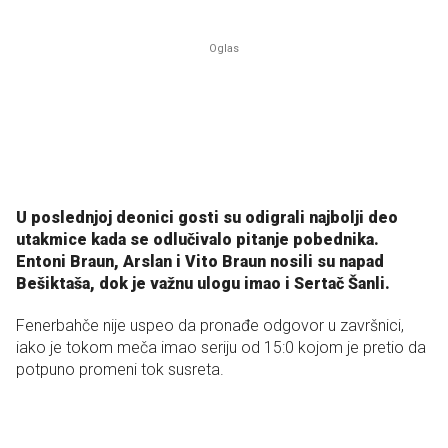
U poslednjoj deonici gosti su odigrali najbolji deo
utakmice kada se odlučivalo pitanje pobednika.
Entoni Braun, Arslan i Vito Braun nosili su napad
Bešiktaša, dok je važnu ulogu imao i Sertač Šanli.
Fenerbahče nije uspeo da pronađe odgovor u završnici,
iako je tokom meča imao seriju od 15:0 kojom je pretio da
potpuno promeni tok susreta.