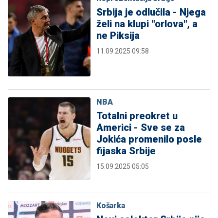
Srbija je odlučila - Njega
želi na klupi "orlova", a
ne Piksija
11.09.2025 09:58
NBA
Totalni preokret u
Americi - Sve se za
Jokića promenilo posle
fijaska Srbije
15.09.2025 05:05
Košarka