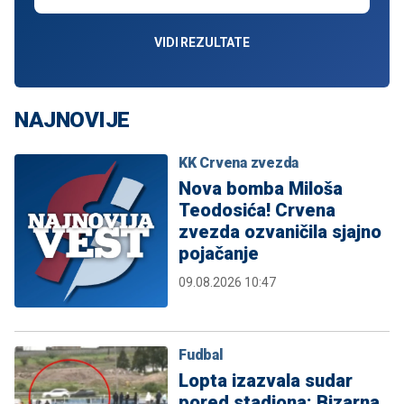
VIDI REZULTATE
NAJNOVIJE
KK Crvena zvezda
Nova bomba Miloša
Teodosića! Crvena
zvezda ozvaničila sjajno
pojačanje
09.08.2026 10:47
Fudbal
Lopta izazvala sudar
pored stadiona: Bizarna