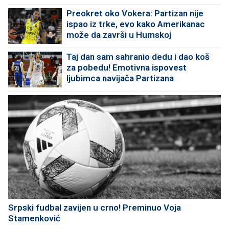
Preokret oko Vokera: Partizan nije
ispao iz trke, evo kako Amerikanac
može da završi u Humskoj
Taj dan sam sahranio dedu i dao koš
za pobedu! Emotivna ispovest
ljubimca navijača Partizana
Srpski fudbal zavijen u crno! Preminuo Voja
Stamenković