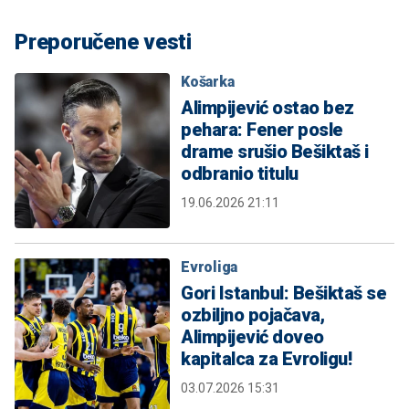
Preporučene vesti
Košarka
Alimpijević ostao bez
pehara: Fener posle
drame srušio Bešiktaš i
odbranio titulu
19.06.2026 21:11
Evroliga
Gori Istanbul: Bešiktaš se
ozbiljno pojačava,
Alimpijević doveo
kapitalca za Evroligu!
03.07.2026 15:31