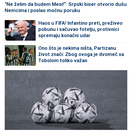
"Ne želim da budem Mesi!“: Srpski biser otvorio dušu
Nemcima i poslao moćnu poruku
Haos u FIFA! Infantino preti, preživeo
pobunu i sačuvao fotelju, protivnici
spremaju konačni udar
Ono što je nekima ništa, Partizanu
život znači: Zbog ovoga je dvomeč sa
Tobolom toliko važan