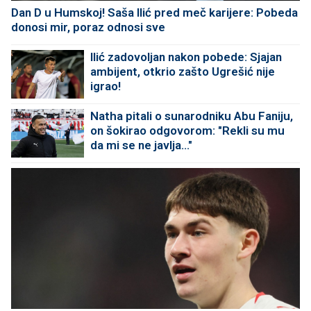
Dan D u Humskoj! Saša Ilić pred meč karijere: Pobeda
donosi mir, poraz odnosi sve
Ilić zadovoljan nakon pobede: Sjajan
ambijent, otkrio zašto Ugrešić nije
igrao!
Natha pitali o sunarodniku Abu Faniju,
on šokirao odgovorom: "Rekli su mu
da mi se ne javlja..."