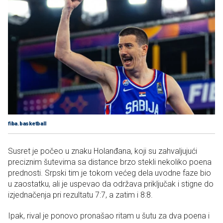
fiba.basketball
Susret je počeo u znaku Holanđana, koji su zahvaljujući
preciznim šutevima sa distance brzo stekli nekoliko poena
prednosti. Srpski tim je tokom većeg dela uvodne faze bio
u zaostatku, ali je uspevao da održava priključak i stigne do
izjednačenja pri rezultatu 7:7, a zatim i 8:8.
Ipak, rival je ponovo pronašao ritam u šutu za dva poena i