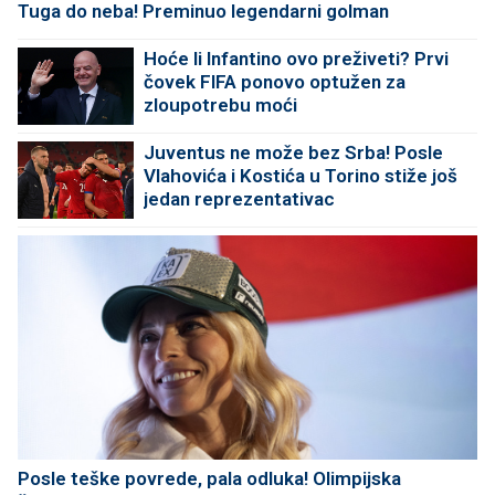
Tuga do neba! Preminuo legendarni golman
Hoće li Infantino ovo preživeti? Prvi
čovek FIFA ponovo optužen za
zloupotrebu moći
Juventus ne može bez Srba! Posle
Vlahovića i Kostića u Torino stiže još
jedan reprezentativac
Posle teške povrede, pala odluka! Olimpijska