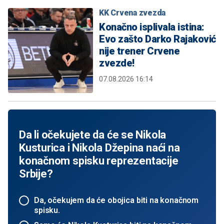
KK Crvena zvezda
Konačno isplivala istina:
Evo zašto Darko Rajaković
nije trener Crvene
zvezde!
07.08.2026 16:14
Da li očekujete da će se Nikola
Kusturica i Nikola Džepina naći na
konačnom spisku reprezentacije
Srbije?
Da, očekujem da će obojica biti na konačnom
spisku.