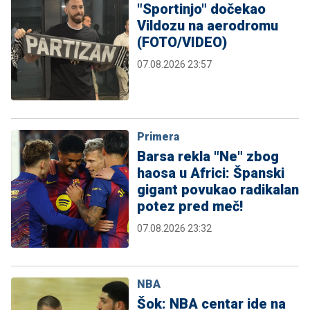
"Sportinjo" dočekao
Vildozu na aerodromu
(FOTO/VIDEO)
07.08.2026 23:57
Primera
Barsa rekla "Ne" zbog
haosa u Africi: Španski
gigant povukao radikalan
potez pred meč!
07.08.2026 23:32
NBA
Šok: NBA centar ide na