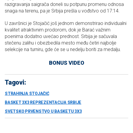
razigravanja saigrača doneli su potpunu promenu odnosa
snaga na terenu, pa je Srbija prešla u vođstvo od 17:14.
U završnici je Stojačić još jednom demonstrirao individualni
kvalitet atraktivnim prodorom, dok je Barać važnim
poenima dodatno uvećao prednost. Srbija je sačuvala
stečenu zalihu i obezbedila mesto među četiri najbolje
selekcije na turniru, gde će se u nedelju boriti za medalju.
BONUS VIDEO
Tagovi:
STRAHINJA STOJAČIĆ
BASKET 3X3 REPREZENTACIJA SRBIJE
SVETSKO PRVENSTVO U BASKETU 3X3