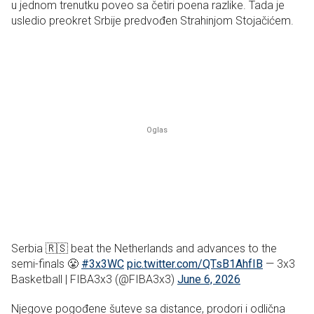
u jednom trenutku poveo sa četiri poena razlike. Tada je
usledio preokret Srbije predvođen Strahinjom Stojačićem.
Serbia 🇷🇸 beat the Netherlands and advances to the
semi-finals 😤
#3x3WC
pic.twitter.com/QTsB1AhfIB
— 3x3
Basketball | FIBA3x3 (@FIBA3x3)
June 6, 2026
Njegove pogođene šuteve sa distance, prodori i odlična