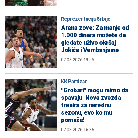
Reprezentacija Srbije
Arena zove: Za manje od
1.000 dinara možete da
gledate uživo okršaj
Jokića i Vembanjame
07.08.2026 19:55
KK Partizan
"Grobari" mogu mirno da
spavaju: Nova zvezda
trenira za narednu
sezonu, evo ko mu
pomaže!
07.08.2026 16:36