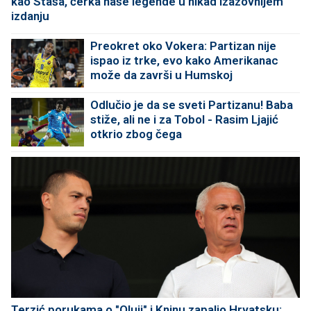
kao Staša, ćerka naše legende u nikad izazovnijem
izdanju
Preokret oko Vokera: Partizan nije
ispao iz trke, evo kako Amerikanac
može da završi u Humskoj
Odlučio je da se sveti Partizanu! Baba
stiže, ali ne i za Tobol - Rasim Ljajić
otkrio zbog čega
Terzić porukama o "Oluji" i Kninu zapalio Hrvatsku: