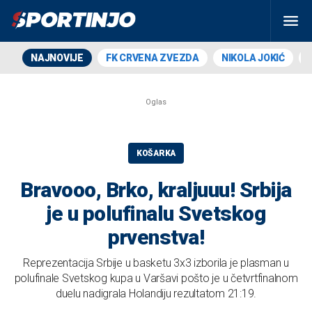
NAJNOVIJE
FK CRVENA ZVEZDA
NIKOLA JOKIĆ
KOŠARKA
Bravooo, Brko, kraljuuu! Srbija
je u polufinalu Svetskog
prvenstva!
Reprezentacija Srbije u basketu 3x3 izborila je plasman u
polufinale Svetskog kupa u Varšavi pošto je u četvrtfinalnom
duelu nadigrala Holandiju rezultatom 21:19.