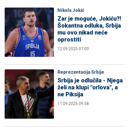
Nikola Jokić
Zar je moguće, Jokiću?!
Šokantna odluka, Srbija
mu ovo nikad neće
oprostiti
12.09.2025 07:00
Reprezentacija Srbije
Srbija je odlučila - Njega
želi na klupi "orlova", a
ne Piksija
11.09.2025 09:58