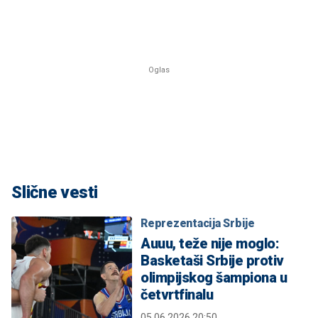
Slične vesti
Reprezentacija Srbije
Auuu, teže nije moglo:
Basketaši Srbije protiv
olimpijskog šampiona u
četvrtfinalu
05.06.2026 20:50