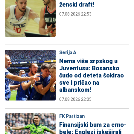
ženski draft!
07.08.2026 22:53
Serija A
Nema više srpskog u
Juventusu: Bosansko
čudo od deteta šokirao
sve i pričao na
albanskom!
07.08.2026 22:05
FK Partizan
Finansijski bum za crno-
bele: Englezi iskeširali