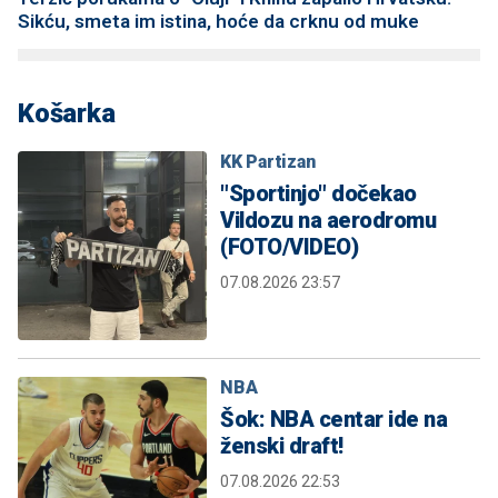
Sikću, smeta im istina, hoće da crknu od muke
Košarka
KK Partizan
"Sportinjo" dočekao
Vildozu na aerodromu
(FOTO/VIDEO)
07.08.2026 23:57
NBA
Šok: NBA centar ide na
ženski draft!
07.08.2026 22:53