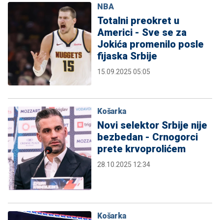
NBA
Totalni preokret u
Americi - Sve se za
Jokića promenilo posle
fijaska Srbije
15.09.2025 05:05
Košarka
Novi selektor Srbije nije
bezbedan - Crnogorci
prete krvoprolićem
28.10.2025 12:34
Košarka