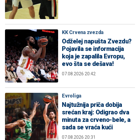
KK Crvena zvezda
Odželej napušta Zvezdu?
Pojavila se informacija
koja je zapalila Evropu,
evo šta se dešava!
07.08.2026 20:42
Evroliga
Najtužnija priča dobija
srećan kraj: Odigrao dva
minuta za crveno-bele, a
sada se vraća kući
07.08.2026 20:31