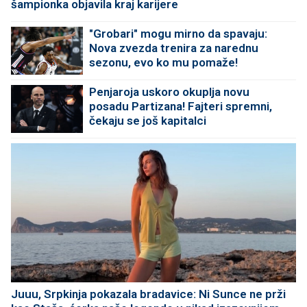
šampionka objavila kraj karijere
"Grobari" mogu mirno da spavaju:
Nova zvezda trenira za narednu
sezonu, evo ko mu pomaže!
Penjaroja uskoro okuplja novu
posadu Partizana! Fajteri spremni,
čekaju se još kapitalci
Juuu, Srpkinja pokazala bradavice: Ni Sunce ne prži