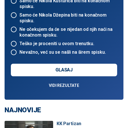
Samo će Nikola Kusturica biti na konačnom
spisku.
Samo će Nikola Džepina biti na konačnom
spisku.
Ne očekujem da će se nijedan od njih naći na
konačnom spisku.
Teško je proceniti u ovom trenutku.
Nevažno, već su se našli na širem spisku.
GLASAJ
VIDI REZULTATE
NAJNOVIJE
KK Partizan