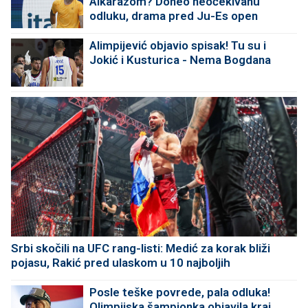
Alkarazom? Doneo neočekivanu
odluku, drama pred Ju-Es open
Alimpijević objavio spisak! Tu su i
Jokić i Kusturica - Nema Bogdana
Srbi skočili na UFC rang-listi: Medić za korak bliži
pojasu, Rakić pred ulaskom u 10 najboljih
Posle teške povrede, pala odluka!
Olimpijska šampionka objavila kraj