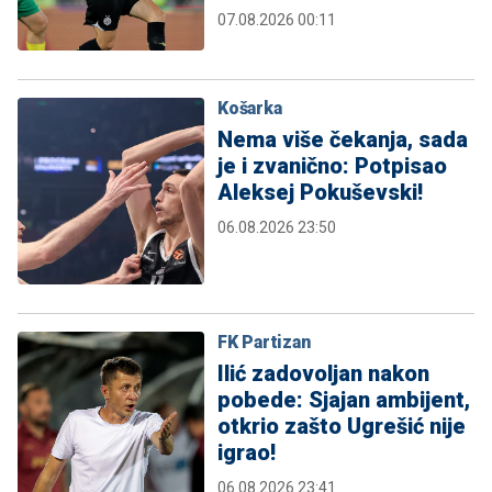
07.08.2026 00:11
Košarka
Nema više čekanja, sada
je i zvanično: Potpisao
Aleksej Pokuševski!
06.08.2026 23:50
FK Partizan
Ilić zadovoljan nakon
pobede: Sjajan ambijent,
otkrio zašto Ugrešić nije
igrao!
06.08.2026 23:41