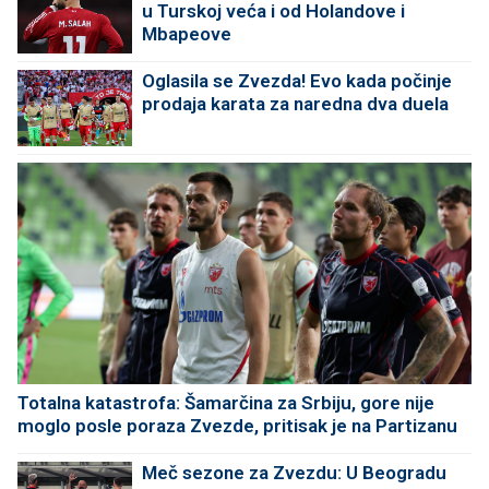
u Turskoj veća i od Holandove i
Mbapeove
Oglasila se Zvezda! Evo kada počinje
prodaja karata za naredna dva duela
Totalna katastrofa: Šamarčina za Srbiju, gore nije
moglo posle poraza Zvezde, pritisak je na Partizanu
Meč sezone za Zvezdu: U Beogradu