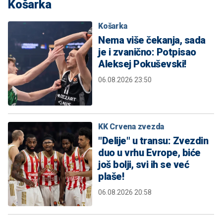
Košarka
Košarka
Nema više čekanja, sada
je i zvanično: Potpisao
Aleksej Pokuševski!
06.08.2026 23:50
KK Crvena zvezda
"Delije" u transu: Zvezdin
duo u vrhu Evrope, biće
još bolji, svi ih se već
plaše!
06.08.2026 20:58