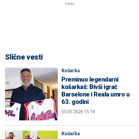
Slične vesti
Košarka
Preminuo legendarni
košarkaš: Bivši igrač
Barselone i Reala umro u
63. godini
05.05.2026 15:14
Košarka