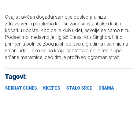
Ovaj stravičan događaj samo je poslednji u nizu
zdravstvenih problema koji su zadesili istanbulski klub i
košarku uopšte. Kao da je klub uklet, nevolje se samo nižu.
Podsetimo, nedavno je i igrač Efesa, Kris Singlton, hitno
primljen u bolnicu zbog jakih bolova u grudima i sumnje na
srčani udar. Iako se na kraju ispostavilo da je reč o upali
srčane maramice, ceo tim je proživeo ogroman strah.
Tagovi:
SERHAT GUNEŠ
KK EFES
STALO SRCE
DRAMA