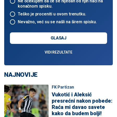
Ne očekujem da će se nijedan od njih naći na
konačnom spisku.
Teško je proceniti u ovom trenutku.
Nevažno, već su se našli na širem spisku.
GLASAJ
VIDI REZULTATE
NAJNOVIJE
FK Partizan
Vukotić i Aleksić
presrećni nakon pobede:
Raća mi davao savete
kako da budem bolji!