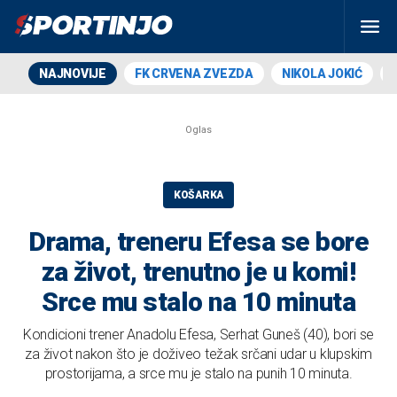
NAJNOVIJE
FK CRVENA ZVEZDA
NIKOLA JOKIĆ
KOŠARKA
Drama, treneru Efesa se bore
za život, trenutno je u komi!
Srce mu stalo na 10 minuta
Kondicioni trener Anadolu Efesa, Serhat Guneš (40), bori se
za život nakon što je doživeo težak srčani udar u klupskim
prostorijama, a srce mu je stalo na punih 10 minuta.