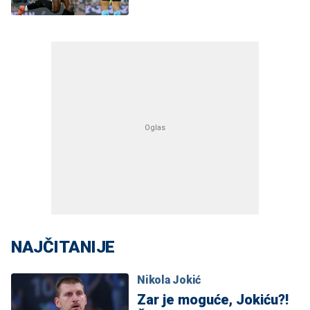
NAJČITANIJE
Nikola Jokić
Zar je moguće, Jokiću?!