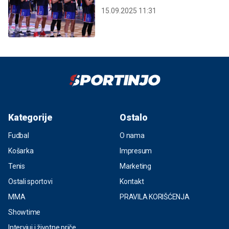
15.09.2025 11:31
Kategorije
Ostalo
Fudbal
O nama
Košarka
Impresum
Tenis
Marketing
Ostali sportovi
Kontakt
MMA
PRAVILA KORIŠĆENJA
Showtime
Intervjui i životne priče