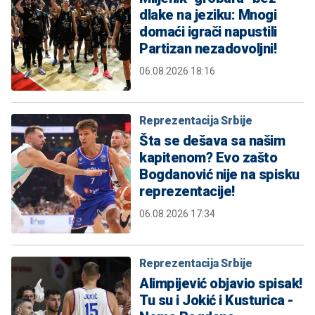
dlake na jeziku: Mnogi
domaći igrači napustili
Partizan nezadovoljni!
06.08.2026 18:16
Reprezentacija Srbije
Šta se dešava sa našim
kapitenom? Evo zašto
Bogdanović nije na spisku
reprezentacije!
06.08.2026 17:34
Reprezentacija Srbije
Alimpijević objavio spisak!
Tu su i Jokić i Kusturica -