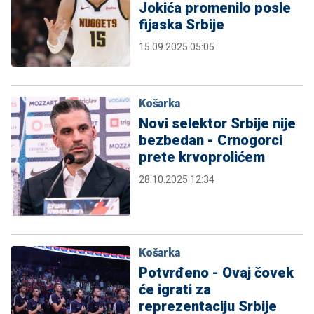
Jokića promenilo posle
fijaska Srbije
15.09.2025 05:05
Košarka
Novi selektor Srbije nije
bezbedan - Crnogorci
prete krvoprolićem
28.10.2025 12:34
Košarka
Potvrđeno - Ovaj čovek
će igrati za
reprezentaciju Srbije