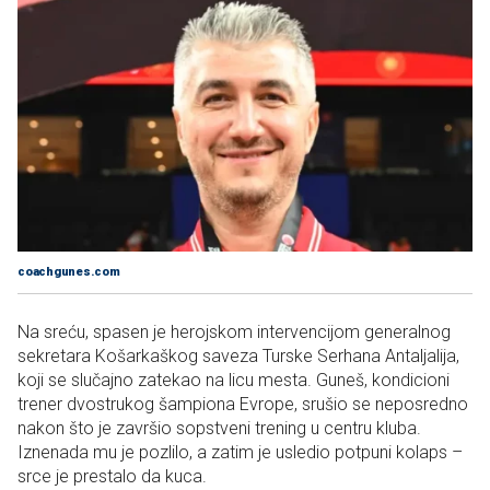
coachgunes.com
Na sreću, spasen je herojskom intervencijom generalnog
sekretara Košarkaškog saveza Turske Serhana Antaljalija,
koji se slučajno zatekao na licu mesta. Guneš, kondicioni
trener dvostrukog šampiona Evrope, srušio se neposredno
nakon što je završio sopstveni trening u centru kluba.
Iznenada mu je pozlilo, a zatim je usledio potpuni kolaps –
srce je prestalo da kuca.