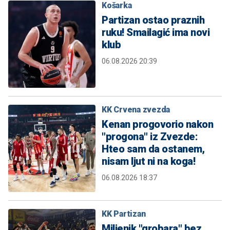
Košarka
Partizan ostao praznih
ruku! Smailagić ima novi
klub
06.08.2026 20:39
KK Crvena zvezda
Kenan progovorio nakon
"progona" iz Zvezde:
Hteo sam da ostanem,
nisam ljut ni na koga!
06.08.2026 18:37
KK Partizan
Miljenik "grobara" bez