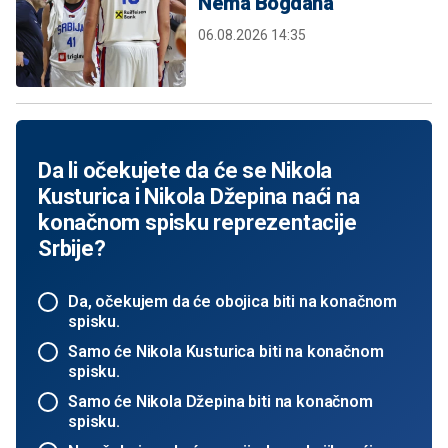
Nema Bogdana
06.08.2026 14:35
Da li očekujete da će se Nikola
Kusturica i Nikola Džepina naći na
konačnom spisku reprezentacije
Srbije?
Da, očekujem da će obojica biti na konačnom
spisku.
Samo će Nikola Kusturica biti na konačnom
spisku.
Samo će Nikola Džepina biti na konačnom
spisku.