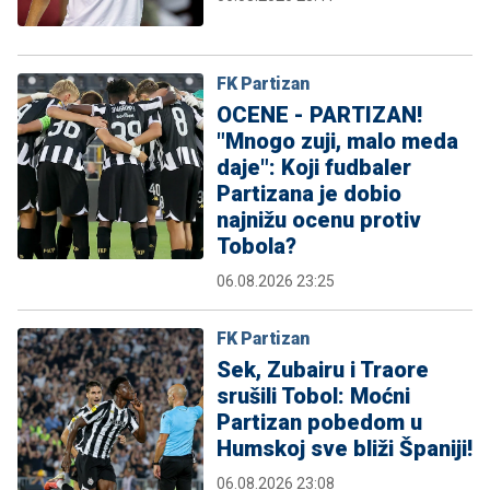
FK Partizan
OCENE - PARTIZAN!
"Mnogo zuji, malo meda
daje": Koji fudbaler
Partizana je dobio
najnižu ocenu protiv
Tobola?
06.08.2026 23:25
FK Partizan
Sek, Zubairu i Traore
srušili Tobol: Moćni
Partizan pobedom u
Humskoj sve bliži Španiji!
06.08.2026 23:08