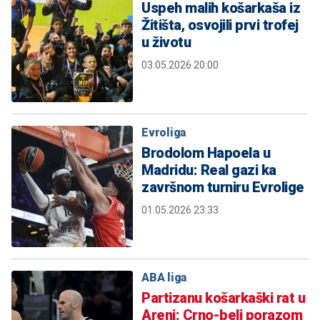
Uspeh malih košarkaša iz
Žitišta, osvojili prvi trofej
u životu
03.05.2026 20:00
Evroliga
Brodolom Hapoela u
Madridu: Real gazi ka
završnom turniru Evrolige
01.05.2026 23:33
ABA liga
Partizanu košarkaški rat u
Areni: Crno-beli porazom