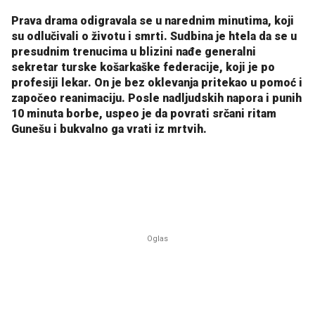
Prava drama odigravala se u narednim minutima, koji
su odlučivali o životu i smrti. Sudbina je htela da se u
presudnim trenucima u blizini nađe generalni
sekretar turske košarkaške federacije, koji je po
profesiji lekar. On je bez oklevanja pritekao u pomoć i
započeo reanimaciju. Posle nadljudskih napora i punih
10 minuta borbe, uspeo je da povrati srčani ritam
Gunešu i bukvalno ga vrati iz mrtvih.