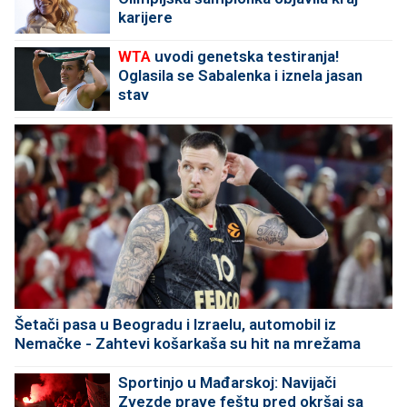
karijere
WTA
uvodi genetska testiranja!
Oglasila se Sabalenka i iznela jasan
stav
Šetači pasa u Beogradu i Izraelu, automobil iz
Nemačke - Zahtevi košarkaša su hit na mrežama
Sportinjo u Mađarskoj: Navijači
Zvezde prave feštu pred okršaj sa