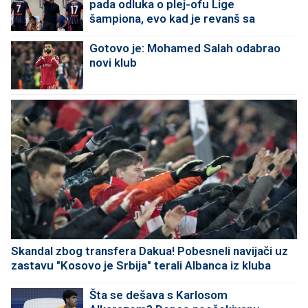
pada odluka o plej-ofu Lige
šampiona, evo kad je revanš sa
Izraelcima
Gotovo je: Mohamed Salah odabrao
novi klub
Skandal zbog transfera Dakua! Pobesneli navijači uz
zastavu "Kosovo je Srbija" terali Albanca iz kluba
Šta se dešava s Karlosom