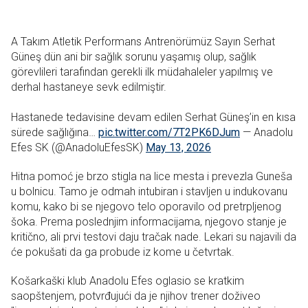
A Takım Atletik Performans Antrenörümüz Sayın Serhat
Güneş dün ani bir sağlık sorunu yaşamış olup, sağlık
görevlileri tarafından gerekli ilk müdahaleler yapılmış ve
derhal hastaneye sevk edilmiştir.
Hastanede tedavisine devam edilen Serhat Güneş’in en kısa
sürede sağlığına…
pic.twitter.com/7T2PK6DJum
— Anadolu
Efes SK (@AnadoluEfesSK)
May 13, 2026
Hitna pomoć je brzo stigla na lice mesta i prevezla Guneša
u bolnicu. Tamo je odmah intubiran i stavljen u indukovanu
komu, kako bi se njegovo telo oporavilo od pretrpljenog
šoka. Prema poslednjim informacijama, njegovo stanje je
kritično, ali prvi testovi daju tračak nade. Lekari su najavili da
će pokušati da ga probude iz kome u četvrtak.
Košarkaški klub Anadolu Efes oglasio se kratkim
saopštenjem, potvrđujući da je njihov trener doživeo