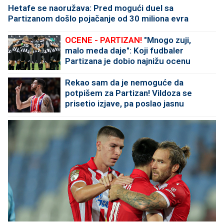
Hetafe se naoružava: Pred mogući duel sa
Partizanom došlo pojačanje od 30 miliona evra
OCENE - PARTIZAN!
"Mnogo zuji,
malo meda daje": Koji fudbaler
Partizana je dobio najnižu ocenu
protiv Tobola?
Rekao sam da je nemoguće da
potpišem za Partizan! Vildoza se
prisetio izjave, pa poslao jasnu
poruku