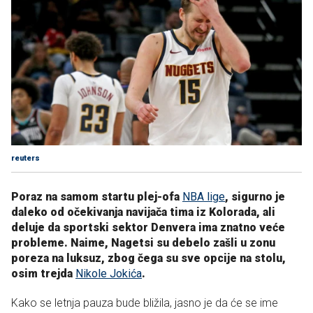
reuters
Poraz na samom startu plej-ofa
NBA lige
, sigurno je
daleko od očekivanja navijača tima iz Kolorada, ali
deluje da sportski sektor Denvera ima znatno veće
probleme. Naime, Nagetsi su debelo zašli u zonu
poreza na luksuz, zbog čega su sve opcije na stolu,
osim trejda
Nikole Jokića
.
Kako se letnja pauza bude bližila, jasno je da će se ime