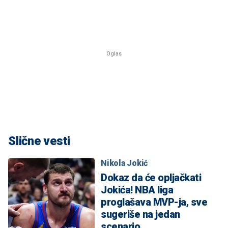
Slične vesti
Nikola Jokić
Dokaz da će opljačkati
Jokića! NBA liga
proglašava MVP-ja, sve
sugeriše na jedan
scenario