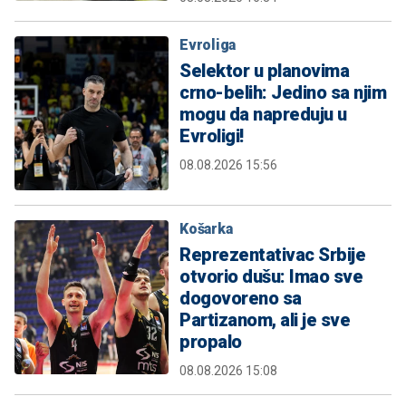
Evroliga
Selektor u planovima
crno-belih: Jedino sa njim
mogu da napreduju u
Evroligi!
08.08.2026 15:56
Košarka
Reprezentativac Srbije
otvorio dušu: Imao sve
dogovoreno sa
Partizanom, ali je sve
propalo
08.08.2026 15:08