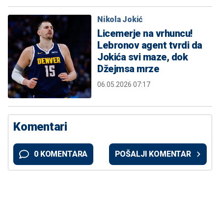
Nikola Jokić
Licemerje na vrhuncu!
Lebronov agent tvrdi da
Jokića svi maze, dok
Džejmsa mrze
06.05.2026 07:17
Komentari
0 KOMENTARA
POŠALJI KOMENTAR