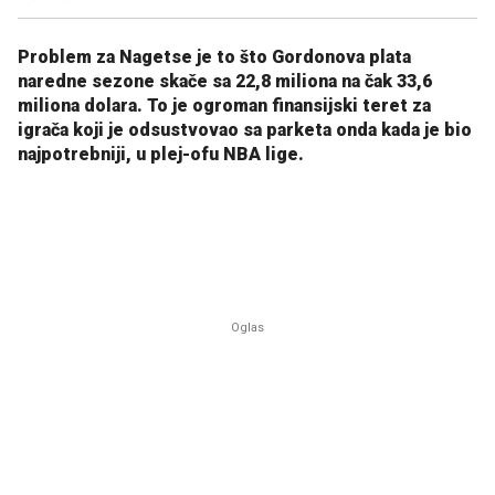
Problem za Nagetse je to što Gordonova plata
naredne sezone skače sa 22,8 miliona na čak 33,6
miliona dolara. To je ogroman finansijski teret za
igrača koji je odsustvovao sa parketa onda kada je bio
najpotrebniji, u plej-ofu NBA lige.