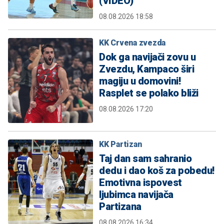
(VIDEO)
08.08.2026 18:58
KK Crvena zvezda
Dok ga navijači zovu u
Zvezdu, Kampaco širi
magiju u domovini!
Rasplet se polako bliži
08.08.2026 17:20
KK Partizan
Taj dan sam sahranio
dedu i dao koš za pobedu!
Emotivna ispovest
ljubimca navijača
Partizana
08.08.2026 16:34