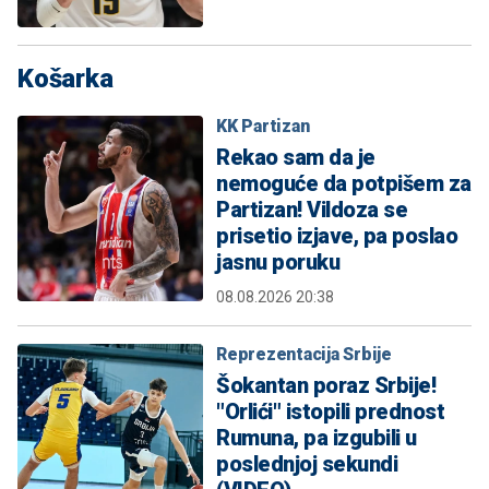
Košarka
KK Partizan
Rekao sam da je
nemoguće da potpišem za
Partizan! Vildoza se
prisetio izjave, pa poslao
jasnu poruku
08.08.2026 20:38
Reprezentacija Srbije
Šokantan poraz Srbije!
"Orlići" istopili prednost
Rumuna, pa izgubili u
poslednjoj sekundi