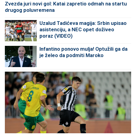
Zvezda juri novi gol: Katai zapretio odmah na startu
drugog poluvremena
Uzalud Tadićeva magija: Srbin upisao
asistenciju, a NEC opet doživeo
poraz (VIDEO)
Infantino ponovo mulja! Optužili ga da
je želeo da podmiti Maroko