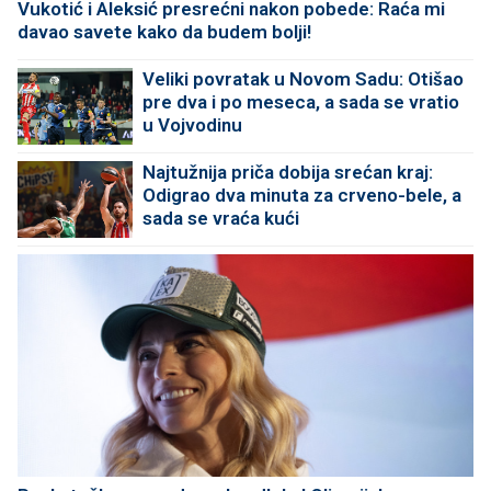
Vukotić i Aleksić presrećni nakon pobede: Raća mi
davao savete kako da budem bolji!
Veliki povratak u Novom Sadu: Otišao
pre dva i po meseca, a sada se vratio
u Vojvodinu
Najtužnija priča dobija srećan kraj:
Odigrao dva minuta za crveno-bele, a
sada se vraća kući