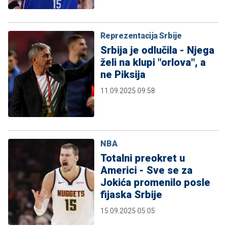
Reprezentacija Srbije
Srbija je odlučila - Njega
želi na klupi "orlova", a
ne Piksija
11.09.2025 09:58
NBA
Totalni preokret u
Americi - Sve se za
Jokića promenilo posle
fijaska Srbije
15.09.2025 05:05