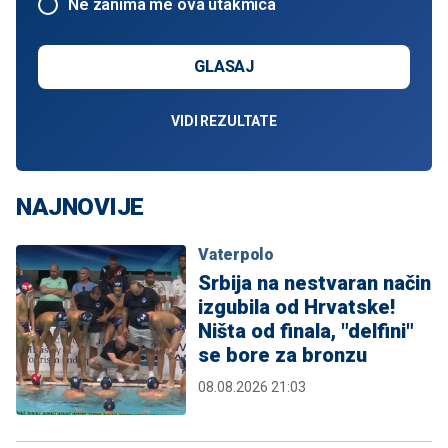
Ne zanima me ova utakmica
GLASAJ
VIDI REZULTATE
NAJNOVIJE
Vaterpolo
Srbija na nestvaran način
izgubila od Hrvatske!
Ništa od finala, "delfini"
se bore za bronzu
08.08.2026 21:03