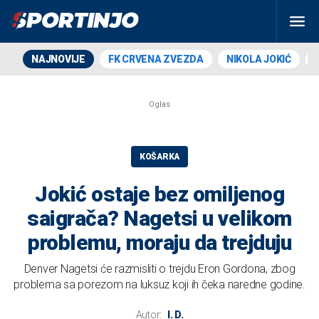
NAJNOVIJE
FK CRVENA ZVEZDA
NIKOLA JOKIĆ
KOŠARKA
Jokić ostaje bez omiljenog
saigrača? Nagetsi u velikom
problemu, moraju da trejduju
Denver Nagetsi će razmisliti o trejdu Eron Gordona, zbog
problema sa porezom na luksuz koji ih čeka naredne godine.
Autor:
I. D.