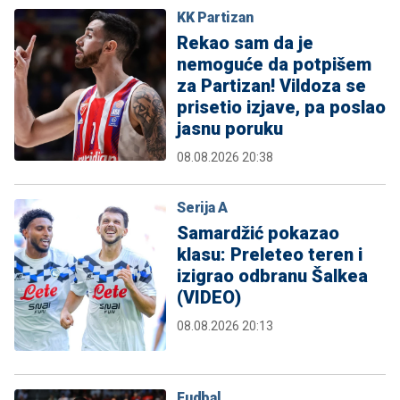
KK Partizan
Rekao sam da je
nemoguće da potpišem
za Partizan! Vildoza se
prisetio izjave, pa poslao
jasnu poruku
08.08.2026 20:38
Serija A
Samardžić pokazao
klasu: Preleteo teren i
izigrao odbranu Šalkea
(VIDEO)
08.08.2026 20:13
Fudbal