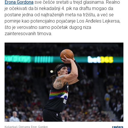
Erona Gordona
sve češće sretati u trejd glasinama. Realno
je očekivati da bi nekadašnji 4. pik na draftu mogao da
postane jedna od najtraženijih meta na tržištu, a već se
pominje kao potencijalno pojačanje Los Anđeles Lejkersa,
što je verovatno samo početak dugog niza
zainteresovanih timova.
Košarkaš Denvera Eron Gordon
reuters