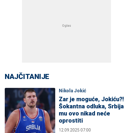
NAJČITANIJE
Nikola Jokić
Zar je moguće, Jokiću?!
Šokantna odluka, Srbija
mu ovo nikad neće
oprostiti
12.09.2025 07:00