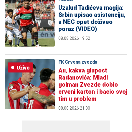
Uzalud Tadićeva magija:
Srbin upisao asistenciju,
a NEC opet doživeo
poraz (VIDEO)
08.08.2026 19:52
FK Crvena zvezda
Uživo
Au, kakva glupost
Radanovića: Mladi
golman Zvezde dobio
crveni karton i bacio svoj
tim u problem
08.08.2026 21:30