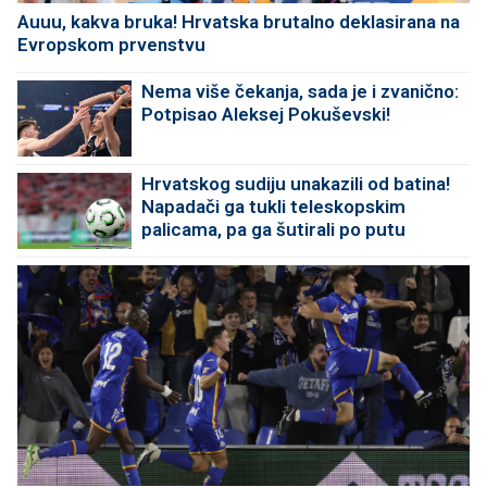
Auuu, kakva bruka! Hrvatska brutalno deklasirana na
Evropskom prvenstvu
Nema više čekanja, sada je i zvanično:
Potpisao Aleksej Pokuševski!
Hrvatskog sudiju unakazili od batina!
Napadači ga tukli teleskopskim
palicama, pa ga šutirali po putu