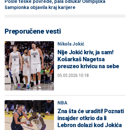
Posle teške povrede, pala odluka! Olimpijska
šampionka objavila kraj karijere
Preporučene vesti
Nikola Jokić
Nije Jokić kriv, ja sam!
Košarkaš Nagetsa
preuzeo krivicu na sebe
05.05.2026 10:18
NBA
Zna šta će uraditi! Poznati
insajder otkrio da li
Lebron dolazi kod Jokića