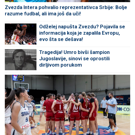
Zvezda Intera pohvalio reprezentativca Srbije: Bolje
razume fudbal, ali ima još da uči!
Odželej napušta Zvezdu? Pojavila se
informacija koja je zapalila Evropu,
evo šta se dešava!
Tragedija! Umro bivši šampion
Jugoslavije, sinovi se oprostili
dirljivom porukom