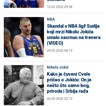
16.05.2026 09:58
NBA
Skandal u NBA ligi! Sudija
koji mrzi Nikolu Jokića
umalo nasrnuo na trenera
(VIDEO)
09.05.2026 08:19
Nikola Jokić
Kako je čuveni Cvele
pričao o Jokiću: On je
nešto što samo bog,
priroda i Srbija rađa
06.05.2026 20:13