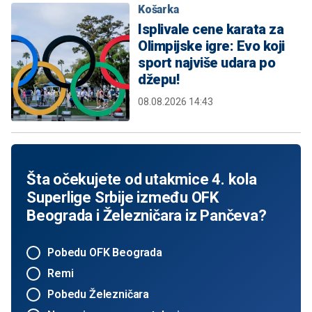
Košarka
Isplivale cene karata za
Olimpijske igre: Evo koji
sport najviše udara po
džepu!
08.08.2026 14:43
Šta očekujete od utakmice 4. kola
Superlige Srbije između OFK
Beograda i Železničara iz Pančeva?
Pobedu OFK Beograda
Remi
Pobedu Železničara