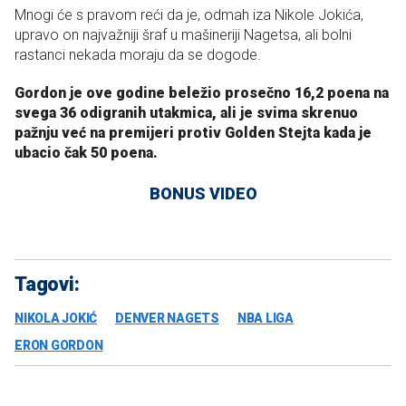
Mnogi će s pravom reći da je, odmah iza Nikole Jokića,
upravo on najvažniji šraf u mašineriji Nagetsa, ali bolni
rastanci nekada moraju da se dogode.
Gordon je ove godine beležio prosečno 16,2 poena na
svega 36 odigranih utakmica, ali je svima skrenuo
pažnju već na premijeri protiv Golden Stejta kada je
ubacio čak 50 poena.
BONUS VIDEO
Tagovi:
NIKOLA JOKIĆ
DENVER NAGETS
NBA LIGA
ERON GORDON