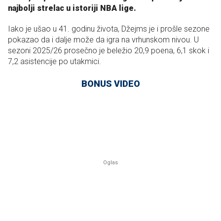
najbolji strelac u istoriji NBA lige.
Iako je ušao u 41. godinu života, Džejms je i prošle sezone
pokazao da i dalje može da igra na vrhunskom nivou. U
sezoni 2025/26 prosečno je beležio 20,9 poena, 6,1 skok i
7,2 asistencije po utakmici.
BONUS VIDEO