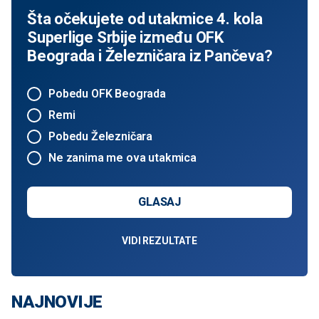
Šta očekujete od utakmice 4. kola
Superlige Srbije između OFK
Beograda i Železničara iz Pančeva?
Pobedu OFK Beograda
Remi
Pobedu Železničara
Ne zanima me ova utakmica
GLASAJ
VIDI REZULTATE
NAJNOVIJE