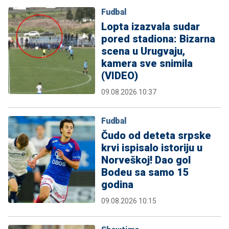
Fudbal
Lopta izazvala sudar
pored stadiona: Bizarna
scena u Urugvaju,
kamera sve snimila
(VIDEO)
09.08.2026 10:37
Fudbal
Čudo od deteta srpske
krvi ispisalo istoriju u
Norveškoj! Dao gol
Bodeu sa samo 15
godina
09.08.2026 10:15