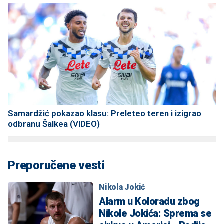
Samardžić pokazao klasu: Preleteo teren i izigrao
odbranu Šalkea (VIDEO)
Preporučene vesti
Nikola Jokić
Alarm u Koloradu zbog
Nikole Jokića: Sprema se