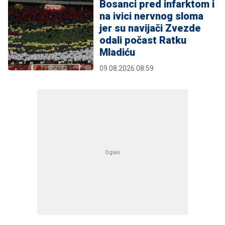
Bosanci pred infarktom i
na ivici nervnog sloma
jer su navijači Zvezde
odali počast Ratku
Mladiću
09.08.2026 08:59