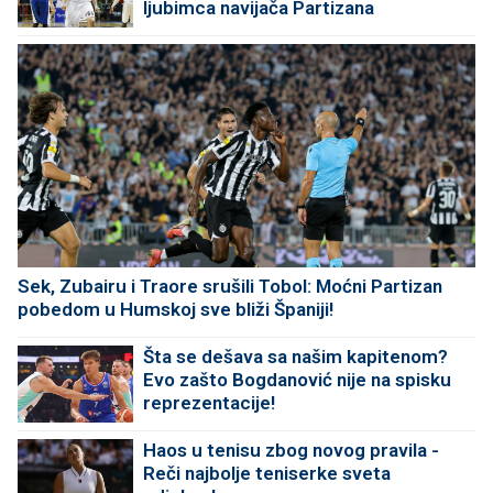
ljubimca navijača Partizana
Sek, Zubairu i Traore srušili Tobol: Moćni Partizan
pobedom u Humskoj sve bliži Španiji!
Šta se dešava sa našim kapitenom?
Evo zašto Bogdanović nije na spisku
reprezentacije!
Haos u tenisu zbog novog pravila -
Reči najbolje teniserke sveta