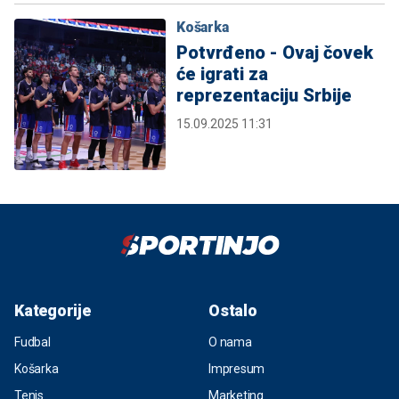
Košarka
Potvrđeno - Ovaj čovek
će igrati za
reprezentaciju Srbije
15.09.2025 11:31
Kategorije
Ostalo
Fudbal
O nama
Košarka
Impresum
Tenis
Marketing