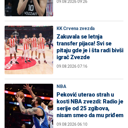
09.08.2026 09:26
KK Crvena zvezda
Zakuvala se letnja
transfer pijaca! Svi se
pitaju gde je i šta radi bivši
igrač Zvezde
09.08.2026 07:16
NBA
Peković uterao strah u
kosti NBA zvezdi: Radio je
serije od 25 zgibova,
nisam smeo da mu priđem
09.08.2026 06:10