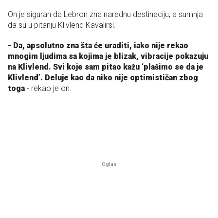
On je siguran da Lebron zna narednu destinaciju, a sumnja
da su u pitanju Klivlend Kavalirsi.
- Da, apsolutno zna šta će uraditi, iako nije rekao
mnogim ljudima sa kojima je blizak, vibracije pokazuju
na Klivlend. Svi koje sam pitao kažu ‘plašimo se da je
Klivlend’. Deluje kao da niko nije optimističan zbog
toga
- rekao je on.