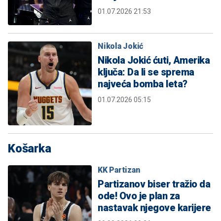
01.07.2026 21:53
Nikola Jokić
Nikola Jokić ćuti, Amerika
ključa: Da li se sprema
najveća bomba leta?
01.07.2026 05:15
Košarka
KK Partizan
Partizanov biser tražio da
ode! Ovo je plan za
nastavak njegove karijere