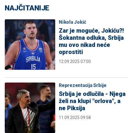
NAJČITANIJE
Nikola Jokić
Zar je moguće, Jokiću?!
Šokantna odluka, Srbija
mu ovo nikad neće
oprostiti
12.09.2025 07:00
Reprezentacija Srbije
Srbija je odlučila - Njega
želi na klupi "orlova", a
ne Piksija
11.09.2025 09:58