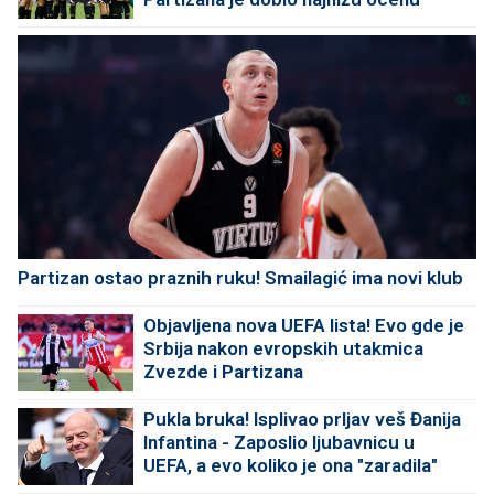
protiv Tobola?
Partizan ostao praznih ruku! Smailagić ima novi klub
Objavljena nova UEFA lista! Evo gde je
Srbija nakon evropskih utakmica
Zvezde i Partizana
Pukla bruka! Isplivao prljav veš Đanija
Infantina - Zaposlio ljubavnicu u
UEFA, a evo koliko je ona "zaradila"