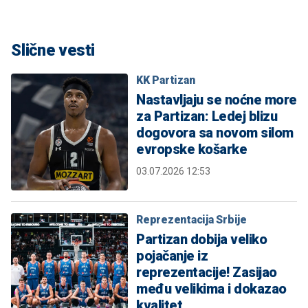
Slične vesti
KK Partizan
Nastavljaju se noćne more
za Partizan: Ledej blizu
dogovora sa novom silom
evropske košarke
03.07.2026 12:53
Reprezentacija Srbije
Partizan dobija veliko
pojačanje iz
reprezentacije! Zasijao
među velikima i dokazao
kvalitet