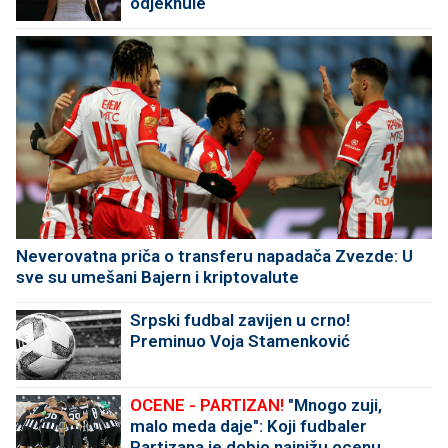
odjeknule
Neverovatna priča o transferu napadača Zvezde: U
sve su umešani Bajern i kriptovalute
Srpski fudbal zavijen u crno!
Preminuo Voja Stamenković
OCENE - PARTIZAN!
"Mnogo zuji,
malo meda daje": Koji fudbaler
Partizana je dobio najnižu ocenu