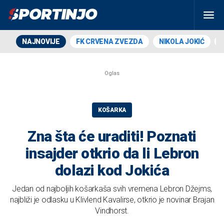
NAJNOVIJE
FK CRVENA ZVEZDA
NIKOLA JOKIĆ
KOŠARKA
Zna šta će uraditi! Poznati
insajder otkrio da li Lebron
dolazi kod Jokića
Jedan od najboljih košarkaša svih vremena Lebron Džejms,
najbliži je odlasku u Klivlend Kavalirse, otkrio je novinar Brajan
Vindhorst.