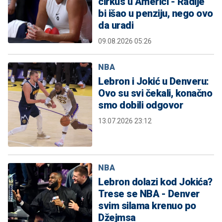
cirkus u Americi - Radije
bi išao u penziju, nego ovo
da uradi
09.08.2026 05:26
NBA
Lebron i Jokić u Denveru:
Ovo su svi čekali, konačno
smo dobili odgovor
13.07.2026 23:12
NBA
Lebron dolazi kod Jokića?
Trese se NBA - Denver
svim silama krenuo po
Džejmsa