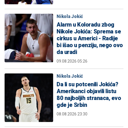
Nikola Jokić
Alarm u Koloradu zbog
Nikole Jokića: Sprema se
cirkus u Americi - Radije
bi išao u penziju, nego ovo
da uradi
09.08.2026 05:26
Nikola Jokić
Da li su potcenili Jokića?
Amerikanci objavili listu
80 najboljih stranaca, evo
gde je Srbin
08.08.2026 23:30