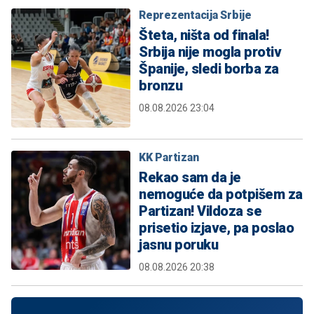
Reprezentacija Srbije
Šteta, ništa od finala!
Srbija nije mogla protiv
Španije, sledi borba za
bronzu
08.08.2026 23:04
KK Partizan
Rekao sam da je
nemoguće da potpišem za
Partizan! Vildoza se
prisetio izjave, pa poslao
jasnu poruku
08.08.2026 20:38