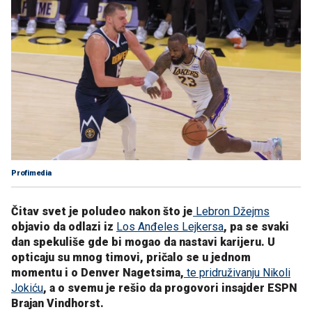
Profimedia
Čitav svet je poludeo nakon što je
Lebron Džejms
objavio da odlazi iz
Los Anđeles Lejkersa
, pa se svaki
dan spekuliše gde bi mogao da nastavi karijeru. U
opticaju su mnog timovi, pričalo se u jednom
momentu i o Denver Nagetsima,
te pridruživanju Nikoli
Jokiću
, a o svemu je rešio da progovori insajder ESPN
Brajan Vindhorst.