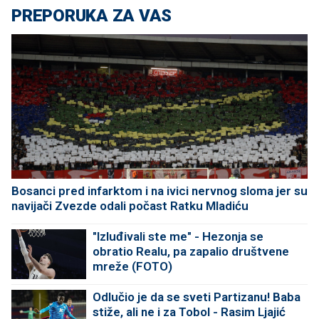
PREPORUKA ZA VAS
Bosanci pred infarktom i na ivici nervnog sloma jer su
navijači Zvezde odali počast Ratku Mladiću
"Izluđivali ste me" - Hezonja se
obratio Realu, pa zapalio društvene
mreže (FOTO)
Odlučio je da se sveti Partizanu! Baba
stiže, ali ne i za Tobol - Rasim Ljajić