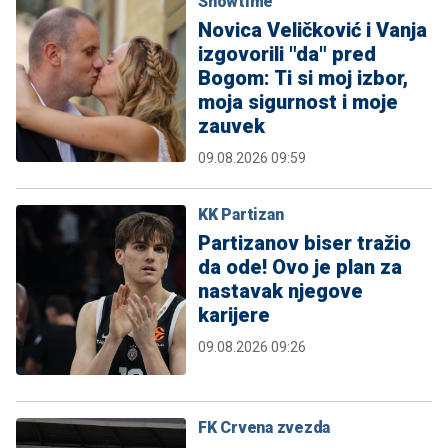
Showtime
Novica Veličković i Vanja
izgovorili "da" pred
Bogom: Ti si moj izbor,
moja sigurnost i moje
zauvek
09.08.2026 09:59
KK Partizan
Partizanov biser tražio
da ode! Ovo je plan za
nastavak njegove
karijere
09.08.2026 09:26
FK Crvena zvezda