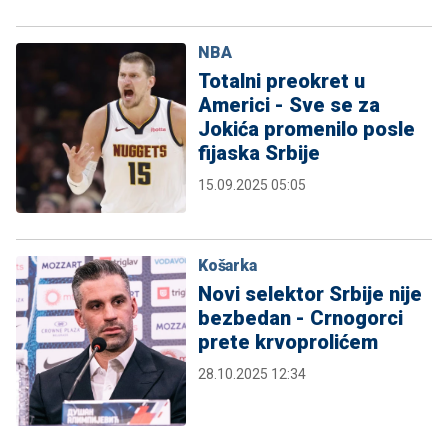
NBA
Totalni preokret u
Americi - Sve se za
Jokića promenilo posle
fijaska Srbije
15.09.2025 05:05
Košarka
Novi selektor Srbije nije
bezbedan - Crnogorci
prete krvoprolićem
28.10.2025 12:34