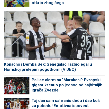
otkrio zbog čega
Konačno i Demba Sek: Senegalac razbio egal u
Humskoj prelepim pogotkom! (VIDEO)
Pali se alarm na "Marakani": Evropski
gigant krenuo po jednog od najbitnijih
igrača Zvezde
Taj dan sam sahranio dedu i dao koš
za pobedu! Emotivna ispovest