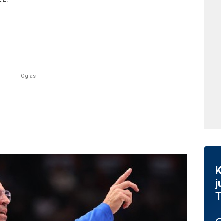
K
j
T