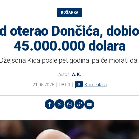
KOŠARKA
 oterao Dončića, dobio 
45.000.000 dolara
 Džejsona Kida posle pet godina, pa će morati da
Autor:
A. K.
21.05.2026
08:00
0
Komentara