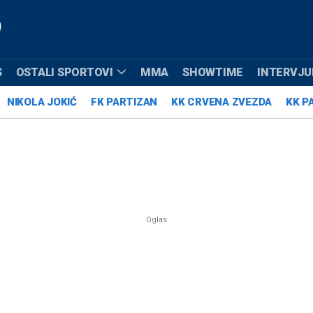
S
OSTALI SPORTOVI
MMA
SHOWTIME
INTERVJUI
NIKOLA JOKIĆ
FK PARTIZAN
KK CRVENA ZVEZDA
KK P