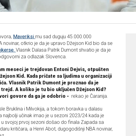
govora,
Maveriksi
mu sad duguju 45.000.000
 novinar, otkrio je da je upravo Džejson Kid bio da se
ejkerse.
Vlasnik Dalasa Patrik Dumont shvatio je da je
 odgovorni za odlazak Slovenca.
m meseci je trejdovan Entoni Dejvis, otpušten
žejson Kid. Kada pričate sa ljudima u organizaciji
ića. Vlasnik Patrik Dumont je proznao da je
 trejd. A koliko je tu bio uključen Džejson Kid?
zvori govore da ga je odobrio -
rekao je Čaranija.
e Bruklina i Milvokija, a tokom boravka u dalasu
 najbolji učinak imao je u sezoni 2023/24 kada je
 u svojoj prvoj sezoni došao do finala Zapada sa
ru kritičara, a
Henri Abot, dugogodišnji NBA novinar,
ez.