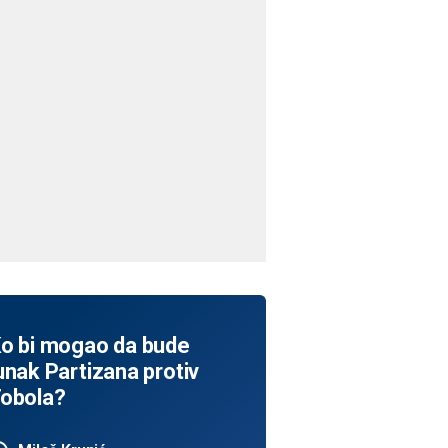
o bi mogao da bude
unak Partizana protiv
obola?