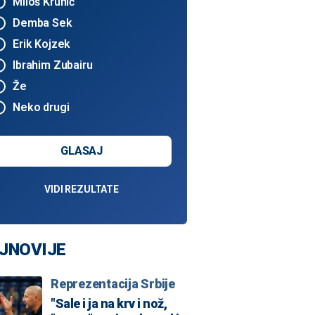
Miloš Krunić
Demba Sek
Erik Kojzek
Ibrahim Zubairu
Že
Neko drugi
GLASAJ
VIDI REZULTATE
JNOVIJE
Reprezentacija Srbije
"Sale i ja na krv i nož,