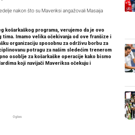
edelje nakon što su Maveriksi angažovali Masaija
g košarkaškog programa, verujemo da je ovo
g tima. Imamo velika očekivanja od ove franšize i
šku organizaciju sposobnu za održivu borbu za
sciplinovanu potragu za našim sledećim trenerom
upno osoblje za košarkaške operacije kako bismo
ardima koji navijači Maveriksa očekuju i