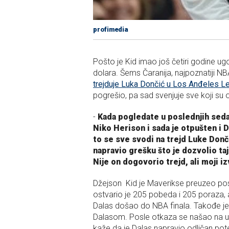
profimedia
Pošto je Kid imao još četiri godine u
dolara.
Šems Čaranija, najpoznatiji NBA
trejduje Luka Dončić u Los Anđeles L
pogrešio, pa sad svenjuje sve koji su
-
Kada pogledate u poslednjih seda
Niko Herison i sada je otpušten i D
to se sve svodi na trejd Luke Donč
napravio grešku što je dozvolio taj
Nije on dogovorio trejd, ali moji i
Džejson Kid je Maverikse preuzeo posl
ostvario je 205 pobeda i 205 poraza, a
Dalas došao do NBA finala. Takođe je
Dalasom. Posle otkaza se našao na uda
kaže da je Dalas napravio odličan pot