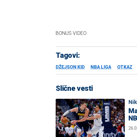
BONUS VIDEO
Tagovi:
DŽEJSON KID
NBA LIGA
OTKAZ
Slične vesti
Nik
Maj
NBA
26.0