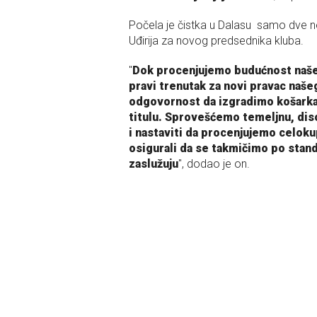
Počela je čistka u Dalasu samo dve n
Uđirija za novog predsednika kluba.
"
Dok procenjujemo budućnost naše
pravi trenutak za novi pravac naše
odgovornost da izgradimo košarka
titulu. Sprovešćemo temeljnu, di
i nastaviti da procenjujemo celok
osigurali da se takmičimo po stand
zaslužuju
", dodao je on.