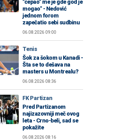
"cepao" me je gde god je
mogao" - Nedović
jednom forom
zapečatio sebi sudbinu
06.08.2026 09:00
Tenis
Šok za šokom u Kanadi -
Šta se to dešava na
masters u Montrealu?
06.08.2026 08:36
FK Partizan
Pred Partizanom
najizazovniji meč ovog
leta - Crno-beli, sad se
pokažite
06.08.2026 08:16