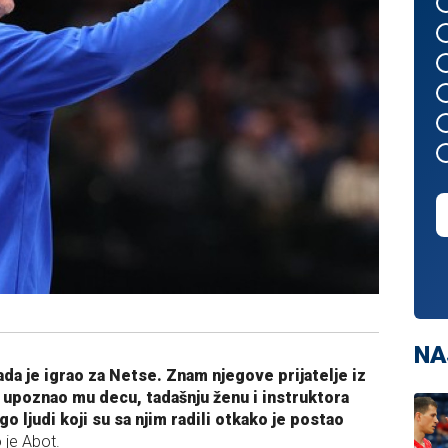
NA
da je igrao za Netse. Znam njegove prijatelje iz
, upoznao mu decu, tadašnju ženu i instruktora
 ljudi koji su sa njim radili otkako je postao
o je Abot.