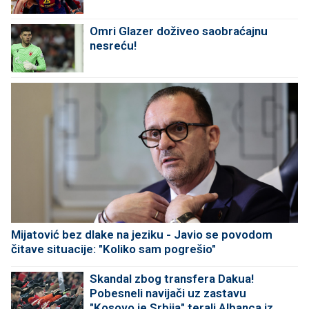
Omri Glazer doživeo saobraćajnu
nesreću!
Mijatović bez dlake na jeziku - Javio se povodom
čitave situacije: "Koliko sam pogrešio"
Skandal zbog transfera Dakua!
Pobesneli navijači uz zastavu
"Kosovo je Srbija" terali Albanca iz