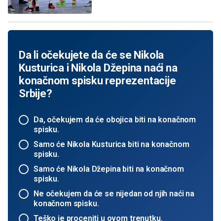
Da li očekujete da će se Nikola
Kusturica i Nikola Džepina naći na
konačnom spisku reprezentacije
Srbije?
Da, očekujem da će obojica biti na konačnom
spisku.
Samo će Nikola Kusturica biti na konačnom
spisku.
Samo će Nikola Džepina biti na konačnom
spisku.
Ne očekujem da će se nijedan od njih naći na
konačnom spisku.
Teško je proceniti u ovom trenutku.