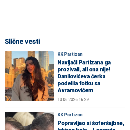
Slične vesti
KK Partizan
Navijači Partizana ga
prozivali, ali ona nije!
Danilovićeva ćerka
podelila fotku sa
Avramovićem
13.06.2026 16:29
KK Partizan
Popravljao si šoferšajbne,
lakirao kola... Legenda