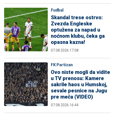
Fudbal
Skandal trese ostrvo:
Zvezda Engleske
optužena za napad u
noćnom klubu, čeka ga
opasna kazna!
07.08.2026 17:08
FK Partizan
Ovo niste mogli da vidite
u TV prenosu: Kamere
sakrile haos u Humskoj,
sevale pesnice na Jugu
pre meča (VIDEO)
07.08.2026 16:44