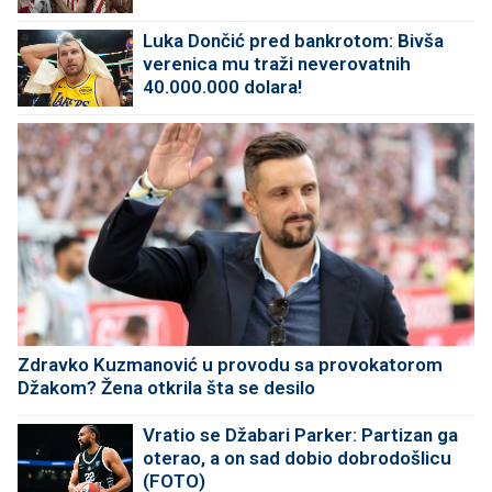
Luka Dončić pred bankrotom: Bivša
verenica mu traži neverovatnih
40.000.000 dolara!
Zdravko Kuzmanović u provodu sa provokatorom
Džakom? Žena otkrila šta se desilo
Vratio se Džabari Parker: Partizan ga
oterao, a on sad dobio dobrodošlicu
(FOTO)