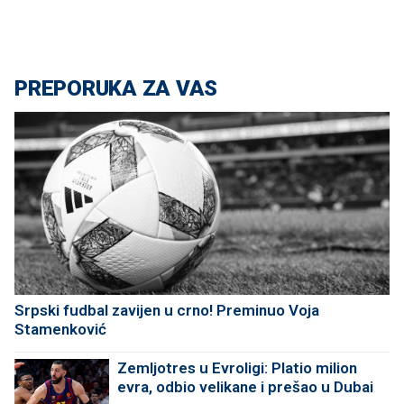
PREPORUKA ZA VAS
Srpski fudbal zavijen u crno! Preminuo Voja
Stamenković
Zemljotres u Evroligi: Platio milion
evra, odbio velikane i prešao u Dubai