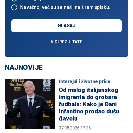
Nevažno, već su se našli na širem spisku.
GLASAJ
VIDI REZULTATE
NAJNOVIJE
Intervjui i životne priče
Od malog italijanskog
imigranta do grobara
fudbala: Kako je Đani
Infantino prodao dušu
đavolu
07.08.2026 17:35