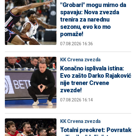
"Grobari" mogu mirno da
spavaju: Nova zvezda
trenira za narednu
sezonu, evo ko mo
pomaže!
07.08.2026 16:36
KK Crvena zvezda
Konačno isplivala istina:
Evo zašto Darko Rajaković
nije trener Crvene
zvezde!
07.08.2026 16:14
KK Crvena zvezda
Totalni preokret: Povratak