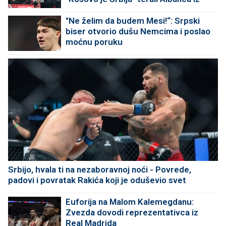
kluba
"Ne želim da budem Mesi!“: Srpski
biser otvorio dušu Nemcima i poslao
moćnu poruku
Srbijo, hvala ti na nezaboravnoj noći - Povrede,
padovi i povratak Rakića koji je oduševio svet
Euforija na Malom Kalemegdanu:
Zvezda dovodi reprezentativca iz
Real Madrida