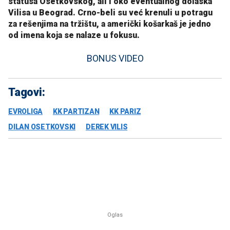
statusa Osetkovskog, ali i oko eventualnog dolaska
Vilisa u Beograd. Crno-beli su već krenuli u potragu
za rešenjima na tržištu, a američki košarkaš je jedno
od imena koja se nalaze u fokusu.
BONUS VIDEO
Tagovi:
EVROLIGA
KK PARTIZAN
KK PARIZ
DILAN OSETKOVSKI
DEREK VILIS