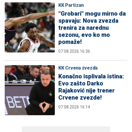
KK Partizan
"Grobari" mogu mirno da
spavaju: Nova zvezda
trenira za narednu
sezonu, evo ko mo
pomaže!
07.08.2026 16:36
KK Crvena zvezda
Konačno isplivala istina:
Evo zašto Darko
Rajaković nije trener
Crvene zvezde!
07.08.2026 16:14