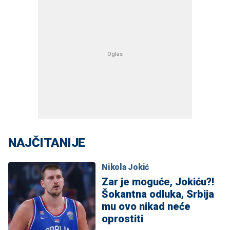
NAJČITANIJE
Nikola Jokić
Zar je moguće, Jokiću?!
Šokantna odluka, Srbija
mu ovo nikad neće
oprostiti