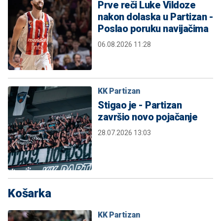
Prve reči Luke Vildoze
nakon dolaska u Partizan -
Poslao poruku navijačima
06.08.2026 11:28
KK Partizan
Stigao je - Partizan
završio novo pojačanje
28.07.2026 13:03
Košarka
KK Partizan