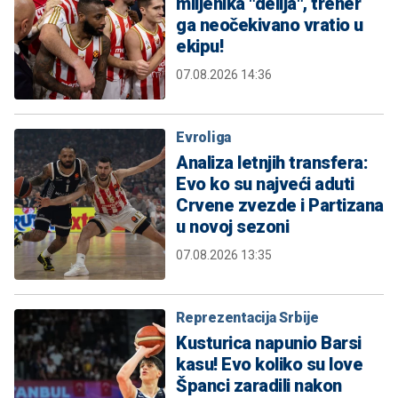
miljenika "delija", trener
ga neočekivano vratio u
ekipu!
07.08.2026 14:36
Evroliga
Analiza letnjih transfera:
Evo ko su najveći aduti
Crvene zvezde i Partizana
u novoj sezoni
07.08.2026 13:35
Reprezentacija Srbije
Kusturica napunio Barsi
kasu! Evo koliko su love
Španci zaradili nakon