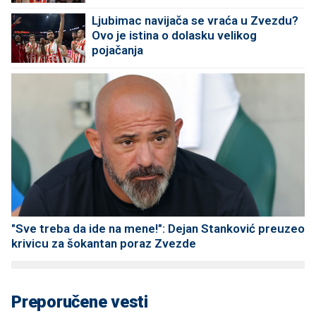
Ljubimac navijača se vraća u Zvezdu?
Ovo je istina o dolasku velikog
pojačanja
"Sve treba da ide na mene!": Dejan Stanković preuzeo
krivicu za šokantan poraz Zvezde
Preporučene vesti