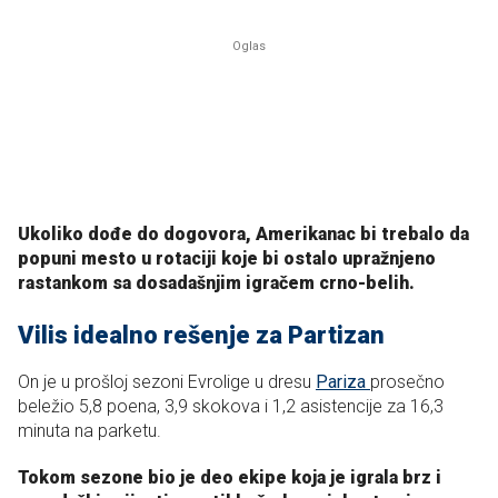
Ukoliko dođe do dogovora, Amerikanac bi trebalo da
popuni mesto u rotaciji koje bi ostalo upražnjeno
rastankom sa dosadašnjim igračem crno-belih.
Vilis idealno rešenje za Partizan
On je u prošloj sezoni Evrolige u dresu
Pariza
prosečno
beležio 5,8 poena, 3,9 skokova i 1,2 asistencije za 16,3
minuta na parketu.
Tokom sezone bio je deo ekipe koja je igrala brz i