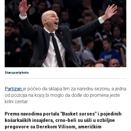
Starsportphoto
Partizan
je počeo da sklapa tim za narednu sezonu, a jedna
od pozicija na kojoj bi moglo da dođe do promena jeste
krilni centar.
Prema navodima portala "Basket sorses" i pojedinih
košarkaških insajdera, crno-beli su ušli u ozbiljne
pregovore sa Derekom Vilisom, američkim