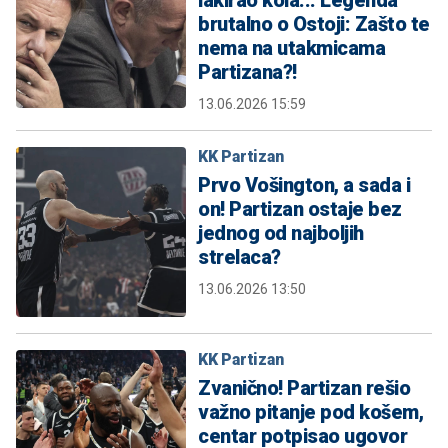
brutalno o Ostoji: Zašto te
nema na utakmicama
Partizana?!
13.06.2026 15:59
KK Partizan
Prvo Vošington, a sada i
on! Partizan ostaje bez
jednog od najboljih
strelaca?
13.06.2026 13:50
KK Partizan
Zvanično! Partizan rešio
važno pitanje pod košem,
centar potpisao ugovor