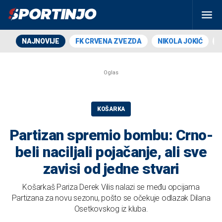
NAJNOVIJE
FK CRVENA ZVEZDA
NIKOLA JOKIĆ
KOŠARKA
Partizan spremio bombu: Crno-
beli naciljali pojačanje, ali sve
zavisi od jedne stvari
Košarkaš Pariza Derek Vilis nalazi se među opcijama
Partizana za novu sezonu, pošto se očekuje odlazak Dilana
Osetkovskog iz kluba.