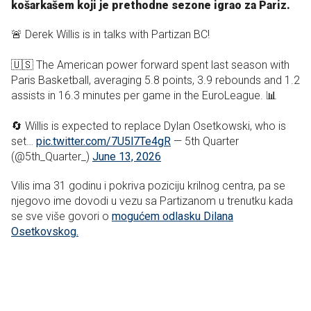
košarkašem koji je prethodne sezone igrao za Pariz.
🚨 Derek Willis is in talks with Partizan BC!
🇺🇸 The American power forward spent last season with
Paris Basketball, averaging 5.8 points, 3.9 rebounds and 1.2
assists in 16.3 minutes per game in the EuroLeague. 📊
🔄 Willis is expected to replace Dylan Osetkowski, who is
set…
pic.twitter.com/7U5l7Te4gR
— 5th Quarter
(@5th_Quarter_)
June 13, 2026
Vilis ima 31 godinu i pokriva poziciju krilnog centra, pa se
njegovo ime dovodi u vezu sa Partizanom u trenutku kada
se sve više govori o
mogućem odlasku Dilana
Osetkovskog.