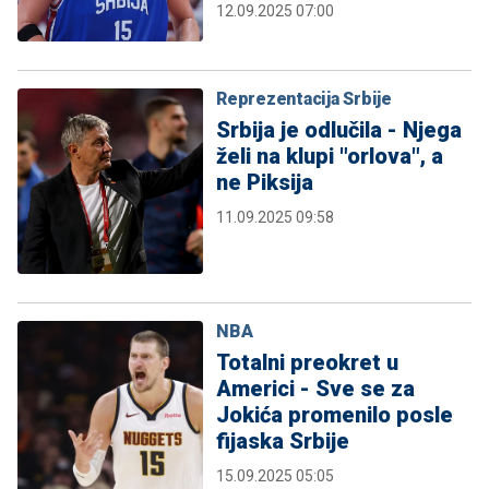
12.09.2025 07:00
Reprezentacija Srbije
Srbija je odlučila - Njega
želi na klupi "orlova", a
ne Piksija
11.09.2025 09:58
NBA
Totalni preokret u
Americi - Sve se za
Jokića promenilo posle
fijaska Srbije
15.09.2025 05:05