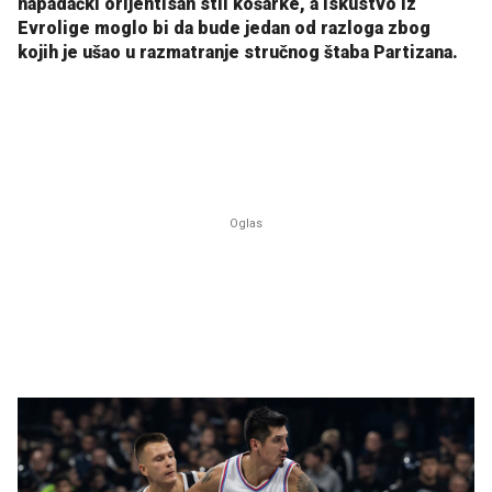
napadački orijentisan stil košarke, a iskustvo iz
Evrolige moglo bi da bude jedan od razloga zbog
kojih je ušao u razmatranje stručnog štaba Partizana.