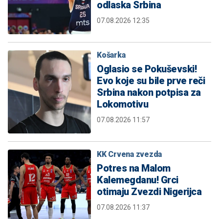
odlaska Srbina
07.08.2026 12:35
Košarka
Oglasio se Pokuševski!
Evo koje su bile prve reči
Srbina nakon potpisa za
Lokomotivu
07.08.2026 11:57
KK Crvena zvezda
Potres na Malom
Kalemegdanu! Grci
otimaju Zvezdi Nigerijca
07.08.2026 11:37