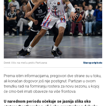
Derek Vilis na meču protiv Partizana
Starsportphoto
Prema istim informacijama, pregovori dve strane su u toku,
ali konačan dogovor još nije postignut. Partizan u ovom
trenutku radi na formiranju rostera za novu sezonu, u kojoj
će crno-beli imati obaveze na više frontova.
U narednom periodu očekuje se jasnija slika oko