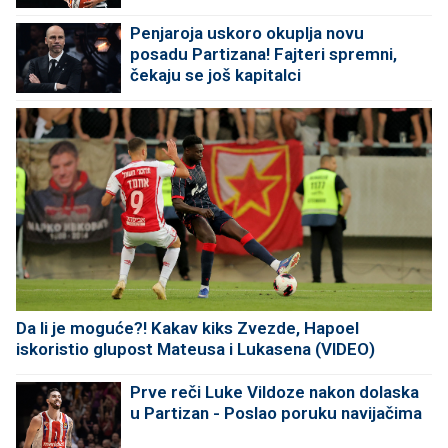
Penjaroja uskoro okuplja novu
posadu Partizana! Fajteri spremni,
čekaju se još kapitalci
Da li je moguće?! Kakav kiks Zvezde, Hapoel
iskoristio glupost Mateusa i Lukasena (VIDEO)
Prve reči Luke Vildoze nakon dolaska
u Partizan - Poslao poruku navijačima