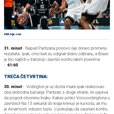
ABA liga.com
31. minut
- Napad Partizana ponovo nije doneo promenu
rezultata. Ipak, crno-beli su odigrali dobru odbranu, a Braun
je bio najbrži u tranziciji i završio kontru lakim poenima
-
61:60
TREĆA ČETVRTINA:
30. minut
- Vošington je uz dosta muke ipak realizovao
oba slobodna bacanja. Partizan, s druge strane, ne uspeva
da pogodi otvorenu trojku. Kakav potez Vooooošingtona u
završnici! Na 13 sekundi do kraja krenuo je ka košu, ali mu
je Avramović oduzeo loptu. U pokušaju da zaustavi kontru,