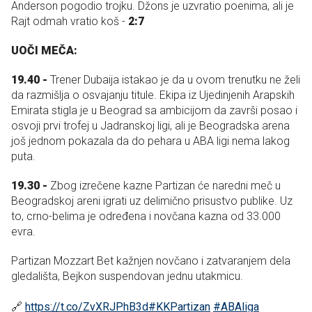
Anderson pogodio trojku. Džons je uzvratio poenima, ali je
Rajt odmah vratio koš -
2:7
UOČI MEČA:
19.40 -
Trener Dubaija istakao je da u ovom trenutku ne želi
da razmišlja o osvajanju titule. Ekipa iz Ujedinjenih Arapskih
Emirata stigla je u Beograd sa ambicijom da završi posao i
osvoji prvi trofej u Jadranskoj ligi, ali je Beogradska arena
još jednom pokazala da do pehara u ABA ligi nema lakog
puta.
19.30 -
Zbog izrečene kazne Partizan će naredni meč u
Beogradskoj areni igrati uz delimično prisustvo publike. Uz
to, crno-belima je određena i novčana kazna od 33.000
evra.
Partizan Mozzart Bet kažnjen novčano i zatvaranjem dela
gledališta, Bejkon suspendovan jednu utakmicu.
🔗
https://t.co/ZvXRJPhB3d
#KKPartizan
#ABAliga