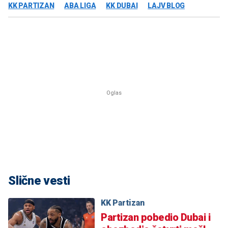
KK PARTIZAN
ABA LIGA
KK DUBAI
LAJV BLOG
Slične vesti
KK Partizan
Partizan pobedio Dubai i