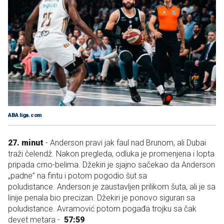
ABA liga.com
27. minut
- Anderson pravi jak faul nad Brunom, ali Dubai
traži čelendž. Nakon pregleda, odluka je promenjena i lopta
pripada crno-belima. Džekiri je sjajno sačekao da Anderson
„padne” na fintu i potom pogodio šut sa
poludistance. Anderson je zaustavljen prilikom šuta, ali je sa
linije penala bio precizan. Džekiri je ponovo siguran sa
poludistance. Avramović potom pogađa trojku sa čak
devet metara -
57:59