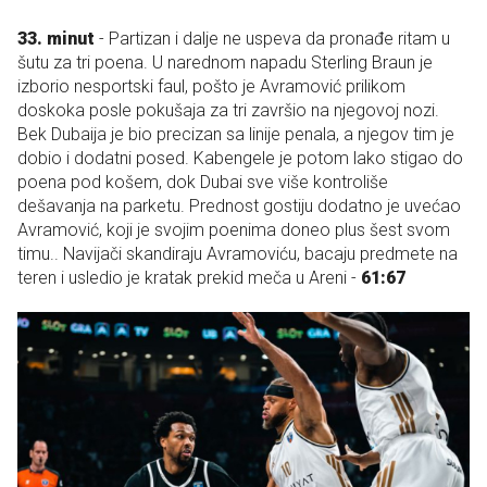
33. minut
- Partizan i dalje ne uspeva da pronađe ritam u
šutu za tri poena. U narednom napadu Sterling Braun je
izborio nesportski faul, pošto je Avramović prilikom
doskoka posle pokušaja za tri završio na njegovoj nozi.
Bek Dubaija je bio precizan sa linije penala, a njegov tim je
dobio i dodatni posed. Kabengele je potom lako stigao do
poena pod košem, dok Dubai sve više kontroliše
dešavanja na parketu. Prednost gostiju dodatno je uvećao
Avramović, koji je svojim poenima doneo plus šest svom
timu.. Navijači skandiraju Avramoviću, bacaju predmete na
teren i usledio je kratak prekid meča u Areni -
61:67