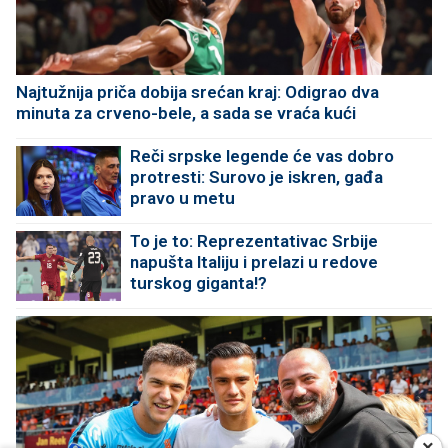
Najtužnija priča dobija srećan kraj: Odigrao dva
minuta za crveno-bele, a sada se vraća kući
Reči srpske legende će vas dobro
protresti: Surovo je iskren, gađa
pravo u metu
To je to: Reprezentativac Srbije
napušta Italiju i prelazi u redove
turskog giganta!?