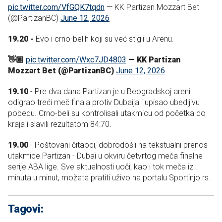
pic.twitter.com/VfGQK7tqdn
— KK Partizan Mozzart Bet
(@PartizanBC)
June 12, 2026
19.20 -
Evo i crno-belih koji su već stigli u Arenu.
👋🏽
pic.twitter.com/Wxc7JD4803
— KK Partizan
Mozzart Bet (@PartizanBC)
June 12, 2026
19.10
- Pre dva dana Partizan je u Beogradskoj areni
odigrao treći meč finala protiv Dubaija i upisao ubedljivu
pobedu. Crno-beli su kontrolisali utakmicu od početka do
kraja i slavili rezultatom 84:70.
19.00
- Poštovani čitaoci, dobrodošli na tekstualni prenos
utakmice Partizan - Dubai u okviru četvrtog meča finalne
serije ABA lige. Sve aktuelnosti uoči, kao i tok meča iz
minuta u minut, možete pratiti uživo na portalu Sportinjo.rs.
Tagovi: