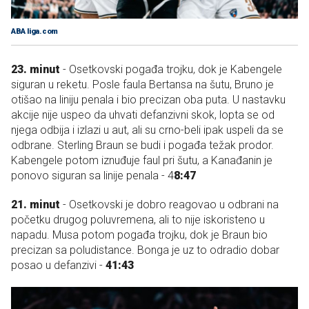
ABA liga.com
23. minut
- Osetkovski pogađa trojku, dok je Kabengele
siguran u reketu. Posle faula Bertansa na šutu, Bruno je
otišao na liniju penala i bio precizan oba puta. U nastavku
akcije nije uspeo da uhvati defanzivni skok, lopta se od
njega odbija i izlazi u aut, ali su crno-beli ipak uspeli da se
odbrane. Sterling Braun se budi i pogađa težak prodor.
Kabengele potom iznuđuje faul pri šutu, a Kanađanin je
ponovo siguran sa linije penala - 4
8:47
21. minut
- Osetkovski je dobro reagovao u odbrani na
početku drugog poluvremena, ali to nije iskoristeno u
napadu. Musa potom pogađa trojku, dok je Braun bio
precizan sa poludistance. Bonga je uz to odradio dobar
posao u defanzivi -
41:43