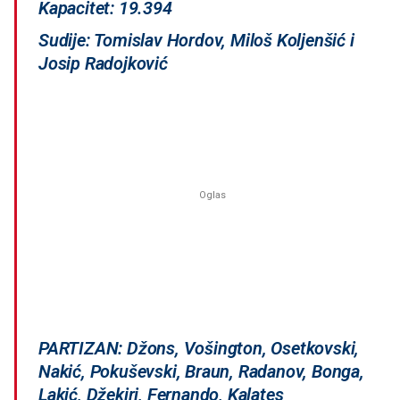
Kapacitet: 19.394
Sudije: Tomislav Hordov, Miloš Koljenšić i
Josip Radojković
PARTIZAN: Džons, Vošington, Osetkovski,
Nakić, Pokuševski, Braun, Radanov, Bonga,
Lakić, Džekiri, Fernando, Kalates