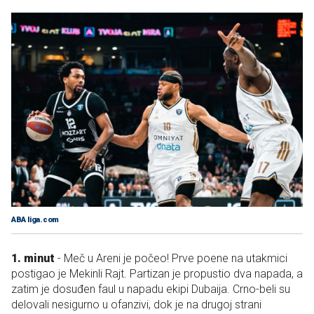
ABA liga.com
1. minut
- Meč u Areni je počeo! Prve poene na utakmici
postigao je Mekinli Rajt. Partizan je propustio dva napada, a
zatim je dosuđen faul u napadu ekipi Dubaija. Crno-beli su
delovali nesigurno u ofanzivi, dok je na drugoj strani