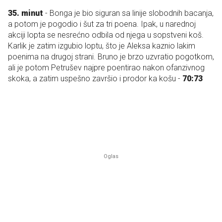
35. minut
- Bonga je bio siguran sa linije slobodnih bacanja,
a potom je pogodio i šut za tri poena. Ipak, u narednoj
akciji lopta se nesrećno odbila od njega u sopstveni koš.
Karlik je zatim izgubio loptu, što je Aleksa kaznio lakim
poenima na drugoj strani. Bruno je brzo uzvratio pogotkom,
ali je potom Petrušev najpre poentirao nakon ofanzivnog
skoka, a zatim uspešno završio i prodor ka košu -
70:73