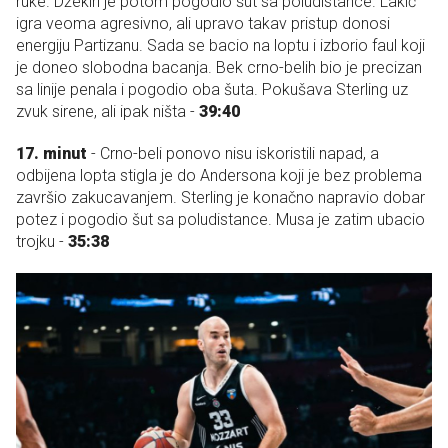
ruke. Džekiri je potom pogodio šut sa poludistance. Lakić
igra veoma agresivno, ali upravo takav pristup donosi
energiju Partizanu. Sada se bacio na loptu i izborio faul koji
je doneo slobodna bacanja. Bek crno-belih bio je precizan
sa linije penala i pogodio oba šuta. Pokušava Sterling uz
zvuk sirene, ali ipak ništa -
39:40
17. minut
- Crno-beli ponovo nisu iskoristili napad, a
odbijena lopta stigla je do Andersona koji je bez problema
završio zakucavanjem. Sterling je konačno napravio dobar
potez i pogodio šut sa poludistance. Musa je zatim ubacio
trojku -
35:38