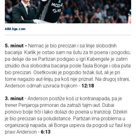
ABA liga.com
5. minut -
Nemac je bio precizan i sa linije slobodnih
bacanja. Karlik je ostao sam na šutu za tri poena i pogodio,
pa deluje da se Partizan podigao u igri.Kabengele je zatim
iznudio dva slobodna bacanja posle faula Bonge i oba puta
bio precizan. Osetkovski je pogodio težak šut, ali je pri
tome nagazio aut-liniju, pa koš nije priznat. Na drugoj strani,
Anderson odmah uzvraća trojkom -
12:18
3. minut
- Anderson postiže koš iz kontranapada, pa je
trener Penjaroja primoran da zatraži tajm-aut. Dubai
ponovo bolje trči i lako dolazi do poena u tranziciji. Džekiri
je bio precizan sa poludistance. Partizan ima problema u
organizaciji napada, ali Bonga uspeva da pogodi uz faul koji
pravi Anderson -
6:13