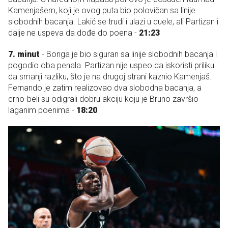
Kamenjašem, koji je ovog puta bio polovičan sa linije
slobodnih bacanja. Lakić se trudi i ulazi u duele, ali Partizan i
dalje ne uspeva da dođe do poena -
21:23
7. minut
- Bonga je bio siguran sa linije slobodnih bacanja i
pogodio oba penala. Partizan nije uspeo da iskoristi priliku
da smanji razliku, što je na drugoj strani kaznio Kamenjaš.
Fernando je zatim realizovao dva slobodna bacanja, a
crno-beli su odigrali dobru akciju koju je Bruno završio
laganim poenima -
18:20