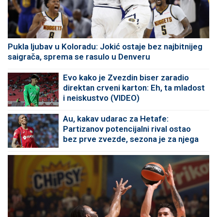
Pukla ljubav u Koloradu: Jokić ostaje bez najbitnijeg
saigrača, sprema se rasulo u Denveru
Evo kako je Zvezdin biser zaradio
direktan crveni karton: Eh, ta mladost
i neiskustvo (VIDEO)
Au, kakav udarac za Hetafe:
Partizanov potencijalni rival ostao
bez prve zvezde, sezona je za njega
završena!