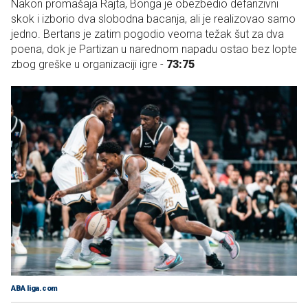
Nakon promašaja Rajta, Bonga je obezbedio defanzivni
skok i izborio dva slobodna bacanja, ali je realizovao samo
jedno. Bertans je zatim pogodio veoma težak šut za dva
poena, dok je Partizan u narednom napadu ostao bez lopte
zbog greške u organizaciji igre -
73:75
ABA liga.com