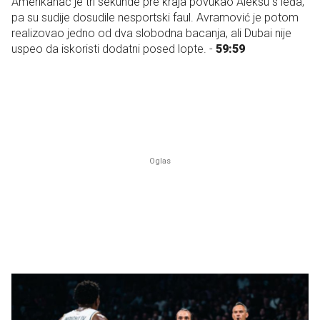
Amerikanac je tri sekunde pre kraja povukao Aleksu s leđa,
pa su sudije dosudile nesportski faul. Avramović je potom
realizovao jedno od dva slobodna bacanja, ali Dubai nije
uspeo da iskoristi dodatni posed lopte. -
59:59