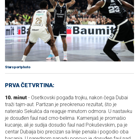
Starsportphoto
PRVA ČETVRTINA:
10. minut
- Osetkovski pogađa trojku, nakon čega Dubai
traži tajm-aut. Partizan je preokrenuo rezultat, što je
nateralo Sekulića da reaguje minutom odmora. U nastavku
je dosuđen faul nad crno-belima. Kamenjaš je promašio
kucanje, ali je sudija dosudio faul nad Pokuševskim, pa je
centar Dubaija bio precizan sa linije penala i pogodio oba
bacanja. U narednom napadu ponovo je dosuđen faul nad