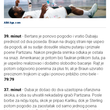
ABA liga.com
39. minut
- Bertans je ponovo pogodio i vratio Dubaiju
prednost od dva poseda. Braun na drugoj strani nije uspeo
da pogodi, ali su sudije dosudile silaznu putanju i priznale
poene Partizanu. Nakon pregleda snimka odluka je ostala
na snazi. Amerikanac je pritom bio fauliran prilikom šuta, pa
je uspešno realizovao i dodatno slobodno bacanje. Rajt je
potom odgovorio poenima za plus tri, ali je Braun uzvratio
preciznom trojkom iz ugla i ponovo približio crno-bele -
79:79
37. minut
- Dubai je došao do dva uzastopna ofanzivna
skoka, a oba su uhvatili nekadašnji igrači Partizana. Posle
borbe za ničiju loptu, skok je pripao Karliku, dok je Sterling
potom pogodio za zaostatak od samo jednog poena.