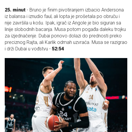
25. minut
- Bruno je finim pivotiranjem izbacio Andersona
iz balansa i iznudio faul, ali lopta je prošetala po obruču i
nije završila u košu. Ipak, igrač iz Angole je bio siguran sa
linije slobodnih bacanja. Musa potom pogađa daleku trojku
za izjednačenje. Dubai ponovo dolazi do prednosti preko
preciznog Rajta, ali Karlik odmah uzvraća. Musa se razigrao
i drži Dubai u vođstvu -
52:54