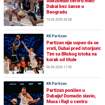
obezbedio četvrti meč!
Dubai bez šanse u
Beogradu
10.06.2026 20:58
KK Partizan
Partizan nije uspeo da se
vrati, Dubai pred istorijom:
Tim sa Bliskog istoka na
korak od titule
06.06.2026 17:30
KK Partizan
Partizan ponižen u
Dubaiju! Domaćin slavio,
Musa i Rajt u centru