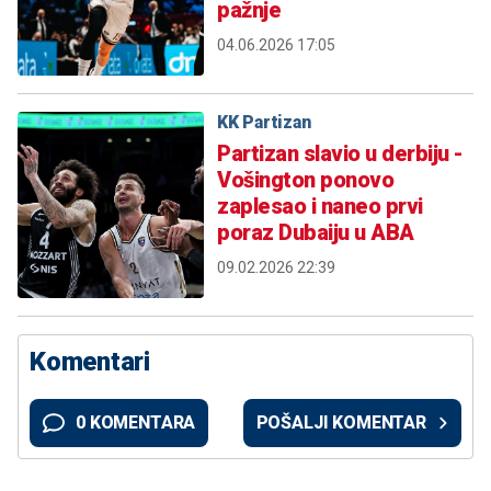
pažnje
04.06.2026 17:05
KK Partizan
Partizan slavio u derbiju -
Vošington ponovo
zaplesao i naneo prvi
poraz Dubaiju u ABA
09.02.2026 22:39
Komentari
0 KOMENTARA
POŠALJI KOMENTAR