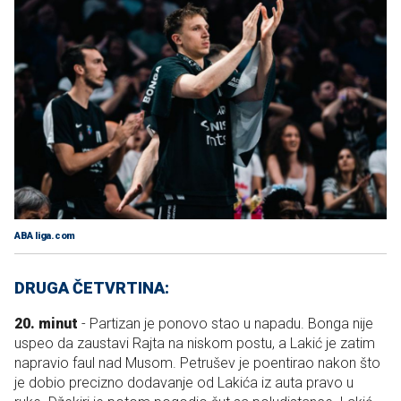
ABA liga.com
DRUGA ČETVRTINA:
20. minut
- Partizan je ponovo stao u napadu. Bonga nije
uspeo da zaustavi Rajta na niskom postu, a Lakić je zatim
napravio faul nad Musom. Petrušev je poentirao nakon što
je dobio precizno dodavanje od Lakića iz auta pravo u