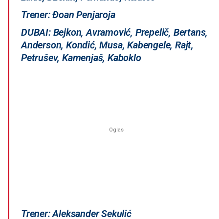
Trener: Đoan Penjaroja
DUBAI: Bejkon, Avramović, Prepelič, Bertans,
Anderson, Kondić, Musa, Kabengele, Rajt,
Petrušev, Kamenjaš, Kaboklo
Trener: Aleksander Sekulić