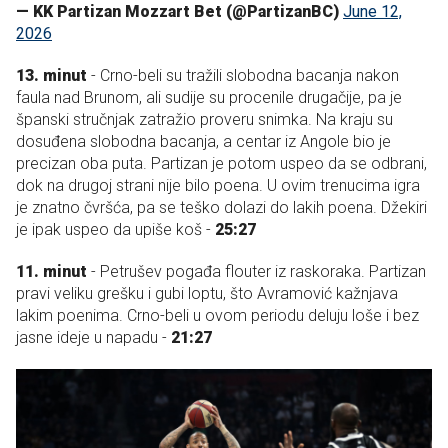
— KK Partizan Mozzart Bet (@PartizanBC)
June 12,
2026
13. minut
- Crno-beli su tražili slobodna bacanja nakon
faula nad Brunom, ali sudije su procenile drugačije, pa je
španski stručnjak zatražio proveru snimka. Na kraju su
dosuđena slobodna bacanja, a centar iz Angole bio je
precizan oba puta. Partizan je potom uspeo da se odbrani,
dok na drugoj strani nije bilo poena. U ovim trenucima igra
je znatno čvršća, pa se teško dolazi do lakih poena. Džekiri
je ipak uspeo da upiše koš -
25:27
11. minut
- Petrušev pogađa flouter iz raskoraka. Partizan
pravi veliku grešku i gubi loptu, što Avramović kažnjava
lakim poenima. Crno-beli u ovom periodu deluju loše i bez
jasne ideje u napadu -
21:27