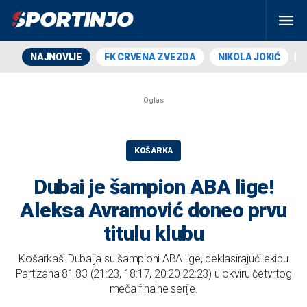
NAJNOVIJE
FK CRVENA ZVEZDA
NIKOLA JOKIĆ
KOŠARKA
Dubai je šampion ABA lige!
Aleksa Avramović doneo prvu
titulu klubu
Košarkaši Dubaija su šampioni ABA lige, deklasirajući ekipu
Partizana 81:83 (21:23, 18:17, 20:20 22:23) u okviru četvrtog
meča finalne serije.