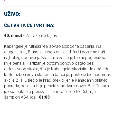
UŽIVO:
ČETVRTA ČETVRTINA:
40. minut
- Zatražen je tajm-aut!
Kabengele je rutinski realizovao slobodna bacanja. Na
drugoj strani, Bruno je uspeo da iznudi faul i posle ne baš
najboljeg dodavanja Brauna, a zatim je bio nepogrešiv sa
linije penala. Partizan je potom ponovo ostao bez
defanzivnog skoka, što je Kabengele iskoristio da dođe do
lopte i izbori nova slobodna bacanja, pošto je bio nadomak
akcije 2+1. Usledio je kraći prekid, jer je Kanađanin prijavio
povredu, pa je na liniju penala stao Avramović. Bek Dubaija
je oba puta bio precizan.... Iiiiii, to bi bilo to! Dubai je
šampion ABA lige -
81:83