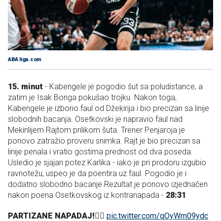
ABA liga.com
15. minut
- Kabengele je pogodio šut sa poludistance, a
zatim je Isak Bonga pokušao trojku. Nakon toga,
Kabengele je izborio faul od Džekirija i bio precizan sa linije
slobodnih bacanja. Osetkovski je napravio faul nad
Mekinlijem Rajtom prilikom šuta. Trener Penjaroja je
ponovo zatražio proveru snimka. Rajt je bio precizan sa
linije penala i vratio gostima prednost od dva poseda.
Usledio je sjajan potez Karlika - iako je pri prodoru izgubio
ravnotežu, uspeo je da poentira uz faul. Pogodio je i
dodatno slobodno bacanje.Rezultat je ponovo izjednačen
nakon poena Osetkovskog iz kontranapada -
28:31
PARTIZANE NAPADAJ!✊🏽
pic.twitter.com/qOyWm09ydc