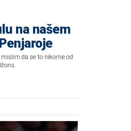
tulu na našem
 Penjaroje
, mislim da se to nikome od
Džons.