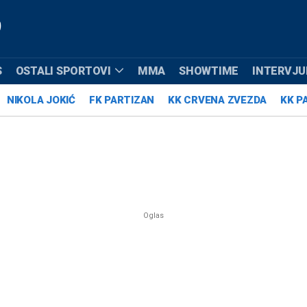
S
OSTALI SPORTOVI
MMA
SHOWTIME
INTERVJUI
NIKOLA JOKIĆ
FK PARTIZAN
KK CRVENA ZVEZDA
KK P