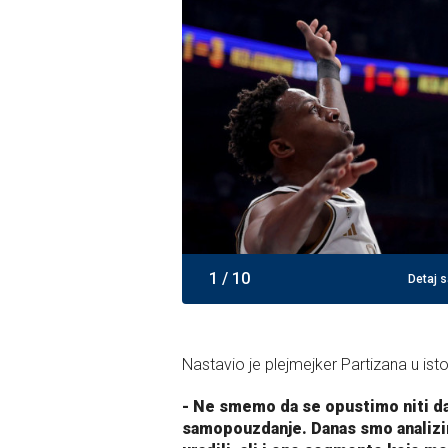
1
/
10
Detaj s
Nastavio je plejmejker Partizana u is
- Ne smemo da se opustimo niti d
samopouzdanje. Danas smo analizir