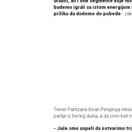
uradili, ali i one segmente koje 
budemo igrali sa istom energijom
priliku da dođemo do pobede
- zak
Trener Partizana Đoan Penjaroja rekao
partije iz trećeg duela, a da crno-beli
- Juče smo uspeli da ostvarimo trij