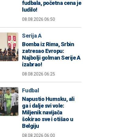
fudbala, početna cena je
ludilo!
08.08.2026 06:50
Serija A
Bomba iz Rima, Srbin
zatresao Evropu:
Najbolji golman Serije A
izabrao!
08.08.2026 06:25
Fudbal
Napustio Humsku, ali
ga i dalje svi vole:
Miljenik navijača
šokirao sve i otišao u
Belgiju
08.08.2026 06:00