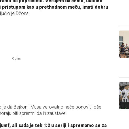
moramo da popravimo. Verujem da ćemo, ukoliko
 i pristupom kao u prethodnom meču, imati dobru
ljučio je Džons.
 je da Bejkon i Musa verovatno neće ponoviti loše
 moraju biti spremni da ih zaustave.
umf, ali sada je tek 1:2 u seriji i spremamo se za