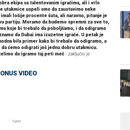
obra ekipa sa talentovanim igračima, ali i vrlo
e utakmice uspeli smo da zaustavimo neke
mali lošije procente šuta, ali naravno, pitanje je
akvu partiju. Moramo da budemo spremni za sve to,
a koje bi trebalo da poboljšamo, i da odigramo
znamo da Dubai ima izuzetne igrače. U petak je
hodna bila primer kako bi trebalo da odigramo, a
 da ćemo odigrati još jednu dobru utakmicu.
 želimo da igramo taj peti meč
- zaključio je
ONUS VIDEO