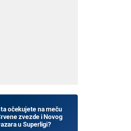
ta očekujete na meču
rvene zvezde i Novog
azara u Superligi?