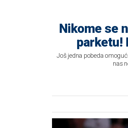
Nikome se ne
parketu! 
Još jedna pobeda omogućila
nas n