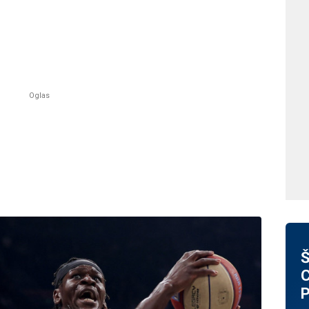
Š
C
P