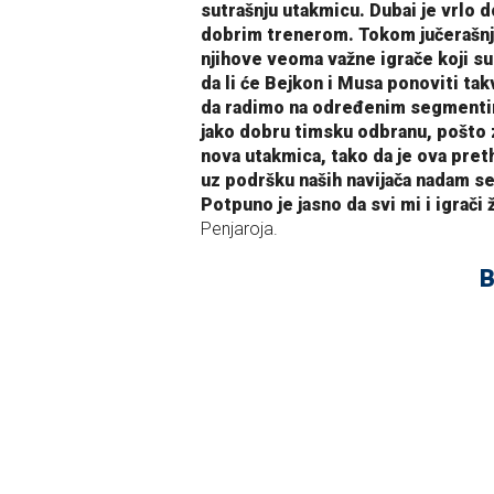
sutrašnju utakmicu. Dubai je vrlo d
dobrim trenerom. Tokom jučerašnj
njihove veoma važne igrače koji su i
da li će Bejkon i Musa ponoviti t
da radimo na određenim segmentim
jako dobru timsku odbranu, pošto 
nova utakmica, tako da je ova pret
uz podršku naših navijača nadam se
Potpuno je jasno da svi mi i igrači
Penjaroja.
B