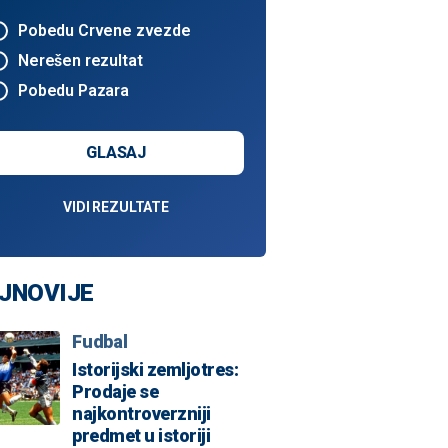
Pobedu Crvene zvezde
Nerešen rezultat
Pobedu Pazara
GLASAJ
VIDI REZULTATE
Detaj sa utakmice Partizan - Dubai
JNOVIJE
Fudbal
Istorijski zemljotres:
Prodaje se
najkontroverzniji
predmet u istoriji