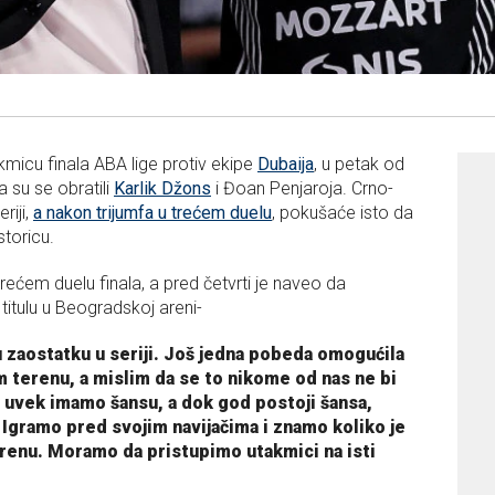
kmicu finala ABA lige protiv ekipe
Dubaija
, u petak od
a su se obratili
Karlik Džons
i Đoan Penjaroja. Crno-
riji,
a nakon trijumfa u trećem duelu
, pokušaće isto da
jstoricu.
rećem duelu finala, a pred četvrti je naveo da
titulu u Beogradskoj areni-
u zaostatku u seriji. Još jedna pobeda omogućila
em terenu, a mislim da se to nikome od nas ne bi
oš uvek imamo šansu, a dok god postoji šansa,
Igramo pred svojim navijačima i znamo koliko je
renu. Moramo da pristupimo utakmici na isti