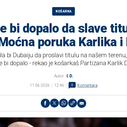
KOŠARKA
 bi dopalo da slave ti
Moćna poruka Karlika i
 bi Dubaiju da proslavi titulu na našem terenu
e bi dopalo - rekao je košarkaš Partizana Karlik 
Autor:
I. D.
11.06.2026
12:46
0
Komentara