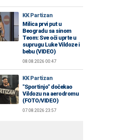
KK Partizan
Milica prvi put u
Beogradu sa sinom
Teom: Sve oči uprte u
suprugu Luke Vildoze i
bebu (VIDEO)
08.08.2026 00:47
KK Partizan
"Sportinjo" dočekao
Vildozu na aerodromu
(FOTO/VIDEO)
07.08.2026 23:57