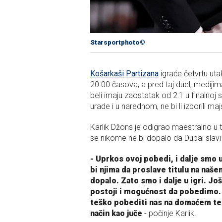
Starsportphoto©
Košarkaši Partizana
igraće četvrtu uta
20.00 časova, a pred taj duel, medijim
beli imaju zaostatak od 2:1 u finalnoj se
urade i u narednom, ne bi li izborili ma
Karlik Džons je odigrao maestralno u t
se nikome ne bi dopalo da Dubai slavi 
- Uprkos ovoj pobedi, i dalje smo 
bi njima da proslave titulu na naš
dopalo. Zato smo i dalje u igri. J
postoji i mogućnost da pobedimo. 
teško pobediti nas na domaćem te
način kao juče
- počinje Karlik.