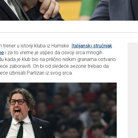
ih trener u istoriji kluba iz Humske.
Italijanski stručnjak
ne
i za to vreme je uspeo da osvoji srca mnogih
iodu kada je klub bio na prilično niskim granama ostvario
neće zaboraviti. On bi od sledeće sezone trebao da
će izbrisati Partizan iz svog srca.