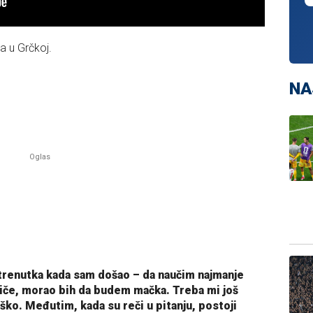
a u Grčkoj.
NA
 trenutka kada sam došao – da naučim najmanje
tiče, morao bih da budem mačka. Treba mi još
ško. Međutim, kada su reči u pitanju, postoji