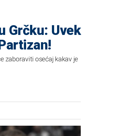
 u Grčku: Uvek
 Partizan!
e zaboraviti osećaj kakav je