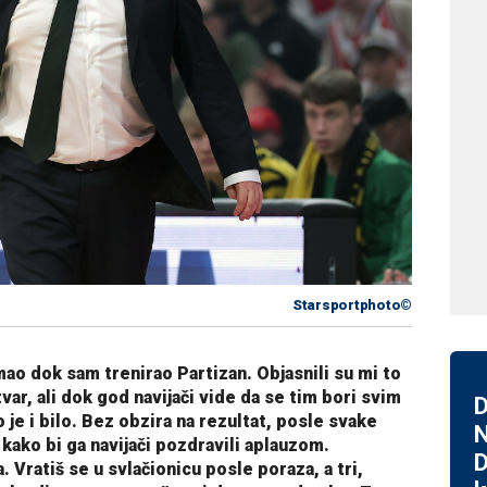
Starsportphoto©
mao dok sam trenirao Partizan. Objasnili su mi to
var, ali dok god navijači vide da se tim bori svim
D
 je i bilo. Bez obzira na rezultat, posle svake
N
kako bi ga navijači pozdravili aplauzom.
D
 Vratiš se u svlačionicu posle poraza, a tri,