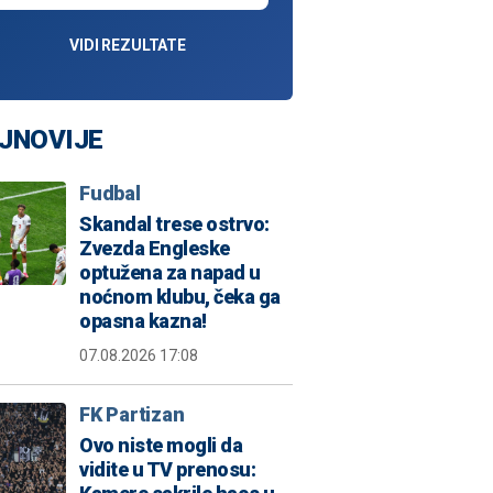
VIDI REZULTATE
JNOVIJE
Fudbal
Skandal trese ostrvo:
Zvezda Engleske
optužena za napad u
noćnom klubu, čeka ga
opasna kazna!
07.08.2026 17:08
FK Partizan
Ovo niste mogli da
vidite u TV prenosu: