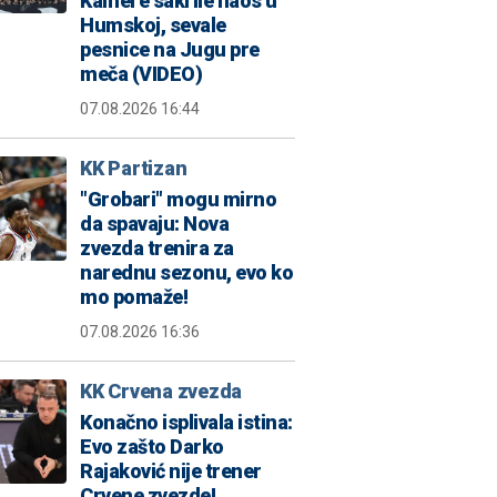
Kamere sakrile haos u
Humskoj, sevale
pesnice na Jugu pre
meča (VIDEO)
07.08.2026 16:44
KK Partizan
"Grobari" mogu mirno
da spavaju: Nova
zvezda trenira za
narednu sezonu, evo ko
mo pomaže!
07.08.2026 16:36
KK Crvena zvezda
Konačno isplivala istina:
Evo zašto Darko
Rajaković nije trener
Crvene zvezde!