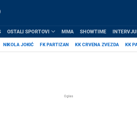
S
OSTALI SPORTOVI
MMA
SHOWTIME
INTERVJUI
NIKOLA JOKIĆ
FK PARTIZAN
KK CRVENA ZVEZDA
KK P