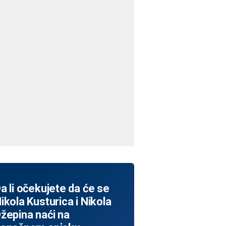
a li očekujete da će se
ikola Kusturica i Nikola
žepina naći na