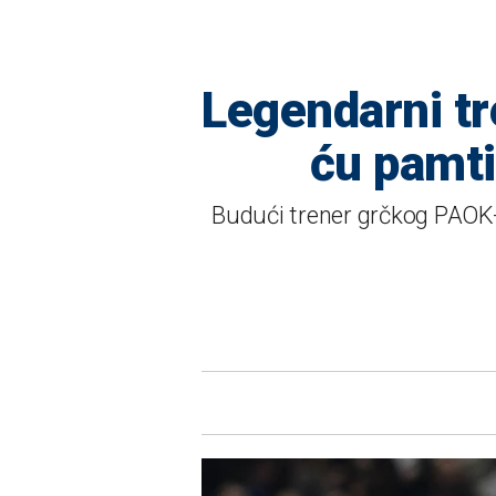
Legendarni tr
ću pamtit
Budući trener grčkog PAOK-a