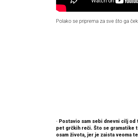
Polako se priprema za sve što ga ček
-
Postavio sam sebi dnevni cilj od
pet grčkih reči. Što se gramatike 
osam života, jer je zaista veoma te