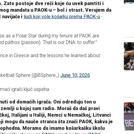
. Zato postoje dve reči koje ću uvek pamtiti i
 mog mandata u PAOK-u – bol i strast. Verujem da
 navijača i
ljudi koji vole košarku prema PAOK-u
-
se as a Polar Star during my tenure at PAOK are
nd páthos (passion). That is our DNA: to suffer."
ience in Greece and the lessons he learned about
ketball Sphere (@BSphere_)
June 10, 2026
maći igrači ključ uspeha.
nuti od domaćih igrača. Oni određuju ton u
 zemlji u kojoj sam radio. Moraš da daš pravi
oj, Italijani u Italiji, Nemci u Nemačkoj, Litvanci
i koji mogu da nauče stranca šta znači PAOK, kakva je
 neophodna. Moramo da imamo košarkašku školu