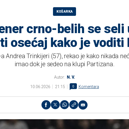
KOŠARKA
ener crno-belih se seli
i osećaj kako je voditi
 Andrea Trinkijeri (57), rekao je kako nikada neć
imao dok je sedeo na klupi Partizana.
Autor:
N. V.
10.06.2026
21:15
0
Komentara