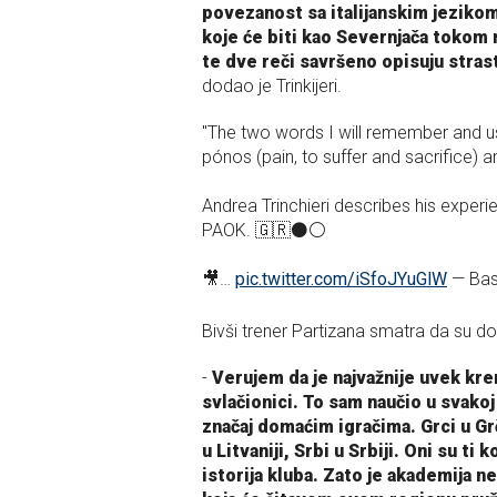
povezanost sa italijanskim jezikom
koje će biti kao Severnjača tokom
te dve reči savršeno opisuju strast
dodao je Trinkijeri.
"The two words I will remember and u
pónos (pain, to suffer and sacrifice) a
Andrea Trinchieri describes his exper
PAOK. 🇬🇷⚫️⚪️
🎥…
pic.twitter.com/iSfoJYuGlW
— Bas
Bivši trener Partizana smatra da su do
-
Verujem da je najvažnije uvek kre
svlačionici. To sam naučio u svakoj
značaj domaćim igračima. Grci u Grčk
u Litvaniji, Srbi u Srbiji. Oni su t
istorija kluba. Zato je akademija