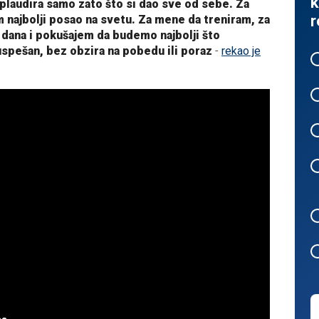
k
ti aplaudira samo zato što si dao sve od sebe. Za
r
najbolji posao na svetu. Za mene da treniram, za
 dana i pokušajem da budemo najbolji što
pešan, bez obzira na pobedu ili poraz
-
rekao je