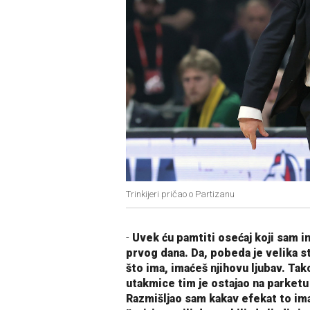
Trinkijeri pričao o Partizanu
-
Uvek ću pamtiti osećaj koji sam i
prvog dana. Da, pobeda je velika st
što ima, imaćeš njihovu ljubav. Tako
utakmice tim je ostajao na parketu 
Razmišljao sam kakav efekat to ima.