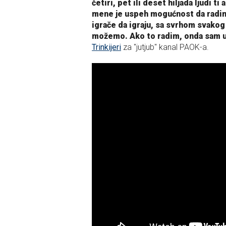
četiri, pet ili deset hiljada ljudi 
mene je uspeh mogućnost da radim 
igrače da igraju, sa svrhom svakog
možemo. Ako to radim, onda sam us
Trinkijeri
za "jutjub" kanal PAOK-a.