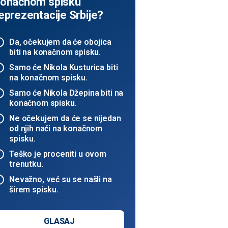
onačnom spisku
eprezentacije Srbije?
Da, očekujem da će obojica
biti na konačnom spisku.
Samo će Nikola Kusturica biti
na konačnom spisku.
Samo će Nikola Džepina biti na
konačnom spisku.
Ne očekujem da će se nijedan
od njih naći na konačnom
spisku.
Teško je proceniti u ovom
trenutku.
Nevažno, već su se našli na
širem spisku.
GLASAJ