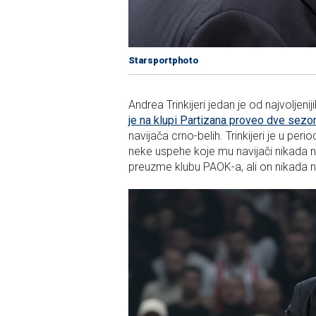
Starsportphoto
Andrea Trinkijeri jedan je od najvoljenij
je na klupi Partizana proveo dve sezo
navijača crno-belih. Trinkijeri je u per
neke uspehe koje mu navijači nikada 
preuzme klubu PAOK-a, ali on nikada ne