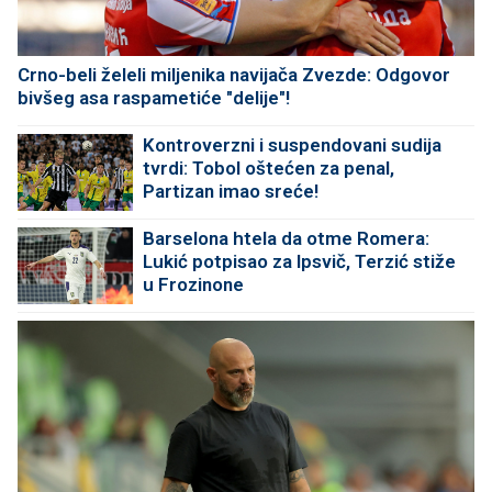
Crno-beli želeli miljenika navijača Zvezde: Odgovor
bivšeg asa raspametiće "delije"!
Kontroverzni i suspendovani sudija
tvrdi: Tobol oštećen za penal,
Partizan imao sreće!
Barselona htela da otme Romera:
Lukić potpisao za Ipsvič, Terzić stiže
u Frozinone