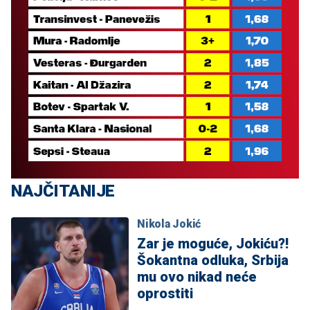
NAJČITANIJE
Nikola Jokić
Zar je moguće, Jokiću?!
Šokantna odluka, Srbija
mu ovo nikad neće
oprostiti