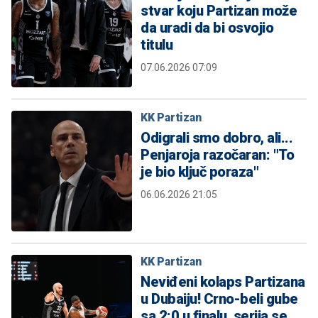
stvar koju Partizan može
da uradi da bi osvojio
titulu
07.06.2026 07:09
KK Partizan
Odigrali smo dobro, ali...
Penjaroja razočaran: "To
je bio ključ poraza"
06.06.2026 21:05
KK Partizan
Neviđeni kolaps Partizana
u Dubaiju! Crno-beli gube
sa 2:0 u finalu, serija se