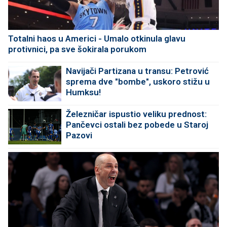
Totalni haos u Americi - Umalo otkinula glavu
protivnici, pa sve šokirala porukom
Navijači Partizana u transu: Petrović
sprema dve "bombe", uskoro stižu u
Humksu!
Železničar ispustio veliku prednost:
Pančevci ostali bez pobede u Staroj
Pazovi