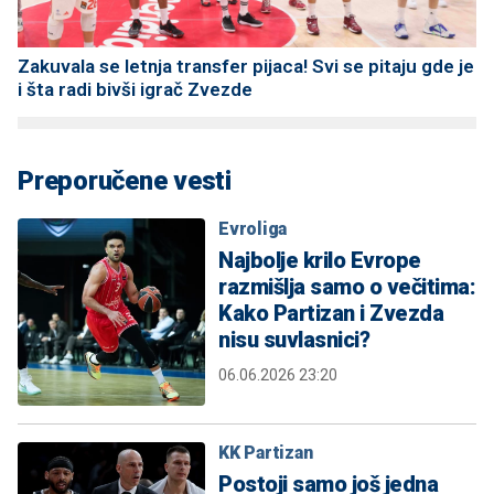
Zakuvala se letnja transfer pijaca! Svi se pitaju gde je
i šta radi bivši igrač Zvezde
Preporučene vesti
Evroliga
Najbolje krilo Evrope
razmišlja samo o večitima:
Kako Partizan i Zvezda
nisu suvlasnici?
06.06.2026 23:20
KK Partizan
Postoji samo još jedna