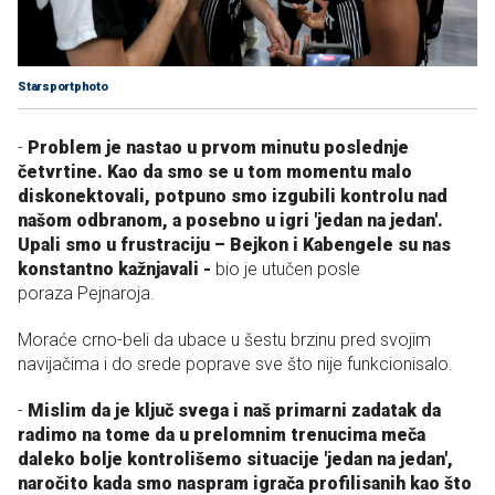
Starsportphoto
-
Problem je nastao u prvom minutu poslednje
četvrtine. Kao da smo se u tom momentu malo
diskonektovali, potpuno smo izgubili kontrolu nad
našom odbranom, a posebno u igri 'jedan na jedan'.
Upali smo u frustraciju – Bejkon i Kabengele su nas
konstantno kažnjavali -
bio je utučen posle
poraza Pejnaroja.
Moraće crno-beli da ubace u šestu brzinu pred svojim
navijačima i do srede poprave sve što nije funkcionisalo.
-
M
islim da je ključ svega i naš primarni zadatak da
radimo na tome da u prelomnim trenucima meča
daleko bolje kontrolišemo situacije 'jedan na jedan',
naročito kada smo naspram igrača profilisanih kao što