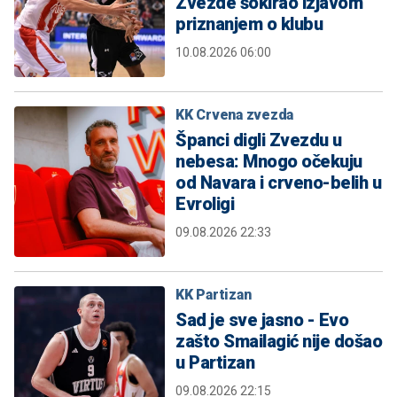
Zvezde šokirao izjavom
priznanjem o klubu
10.08.2026 06:00
KK Crvena zvezda
Španci digli Zvezdu u
nebesa: Mnogo očekuju
od Navara i crveno-belih u
Evroligi
09.08.2026 22:33
KK Partizan
Sad je sve jasno - Evo
zašto Smailagić nije došao
u Partizan
09.08.2026 22:15