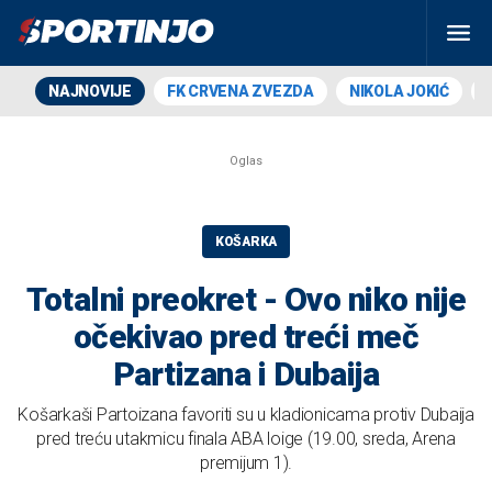
NAJNOVIJE
FK CRVENA ZVEZDA
NIKOLA JOKIĆ
KOŠARKA
Totalni preokret - Ovo niko nije
očekivao pred treći meč
Partizana i Dubaija
Košarkaši Partoizana favoriti su u kladionicama protiv Dubaija
pred treću utakmicu finala ABA loige (19.00, sreda, Arena
premijum 1).