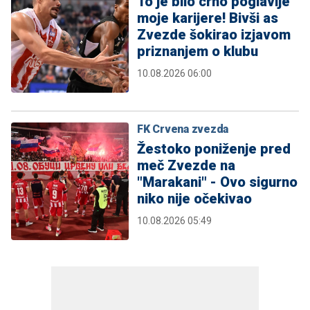
To je bilo crno poglavlje
moje karijere! Bivši as
Zvezde šokirao izjavom
priznanjem o klubu
10.08.2026 06:00
FK Crvena zvezda
Žestoko poniženje pred
meč Zvezde na
"Marakani" - Ovo sigurno
niko nije očekivao
10.08.2026 05:49