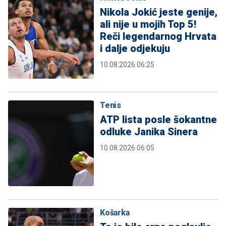
Nikola Jokić jeste genije,
ali nije u mojih Top 5!
Reči legendarnog Hrvata
i dalje odjekuju
10.08.2026 06:25
Tenis
ATP lista posle šokantne
odluke Janika Sinera
10.08.2026 06:05
Košarka