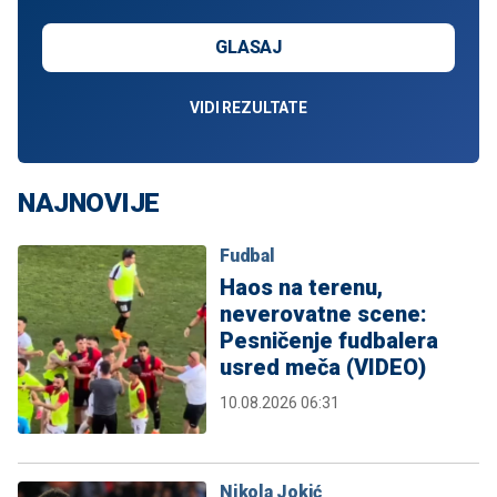
GLASAJ
VIDI REZULTATE
NAJNOVIJE
Fudbal
Haos na terenu,
neverovatne scene:
Pesničenje fudbalera
usred meča (VIDEO)
10.08.2026 06:31
Nikola Jokić