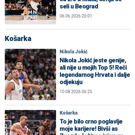
seli u Beograd
06.06.2026 20:01
Košarka
Nikola Jokić
Nikola Jokić jeste genije,
ali nije u mojih Top 5! Reči
legendarnog Hrvata i dalje
odjekuju
10.08.2026 06:25
Košarka
To je bilo crno poglavlje
moje karijere! Bivši as