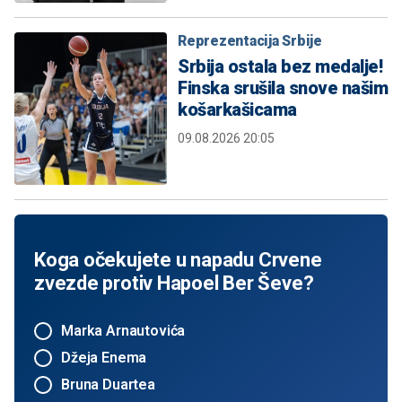
Reprezentacija Srbije
Srbija ostala bez medalje!
Finska srušila snove našim
košarkašicama
09.08.2026 20:05
Koga očekujete u napadu Crvene
zvezde protiv Hapoel Ber Ševe?
Marka Arnautovića
Džeja Enema
Bruna Duartea