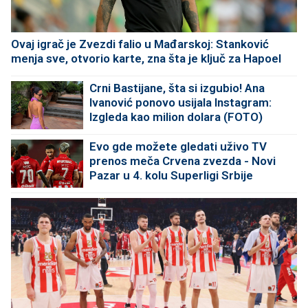
Ovaj igrač je Zvezdi falio u Mađarskoj: Stanković
menja sve, otvorio karte, zna šta je ključ za Hapoel
Crni Bastijane, šta si izgubio! Ana
Ivanović ponovo usijala Instagram:
Izgleda kao milion dolara (FOTO)
Evo gde možete gledati uživo TV
prenos meča Crvena zvezda - Novi
Pazar u 4. kolu Superligi Srbije