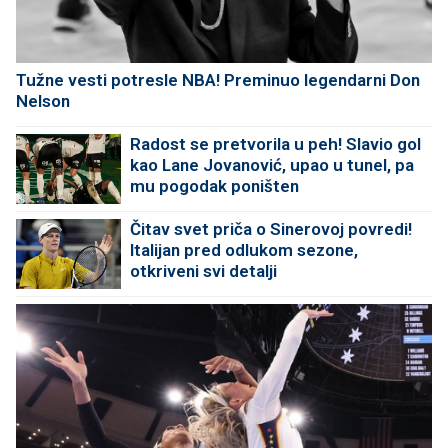
Tužne vesti potresle NBA! Preminuo legendarni Don
Nelson
Radost se pretvorila u peh! Slavio gol
kao Lane Jovanović, upao u tunel, pa
mu pogodak poništen
Čitav svet priča o Sinerovoj povredi!
Italijan pred odlukom sezone,
otkriveni svi detalji