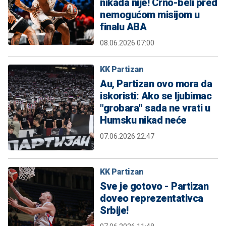
nikada nije! Crno-beli pred
nemogućom misijom u
finalu ABA
08.06.2026 07:00
KK Partizan
Au, Partizan ovo mora da
iskoristi: Ako se ljubimac
"grobara" sada ne vrati u
Humsku nikad neće
07.06.2026 22:47
KK Partizan
Sve je gotovo - Partizan
doveo reprezentativca
Srbije!