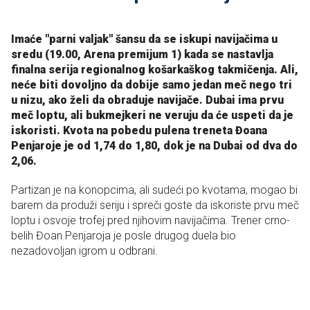
Imaće "parni valjak" šansu da se iskupi navijačima u
sredu (19.00, Arena premijum 1) kada se nastavlja
finalna serija regionalnog košarkaškog takmičenja. Ali,
neće biti dovoljno da dobije samo jedan meč nego tri
u nizu, ako želi da obraduje navijače. Dubai ima prvu
meč loptu, ali bukmejkeri ne veruju da će uspeti da je
iskoristi. Kvota na pobedu pulena treneta Đoana
Penjaroje je od 1,74 do 1,80, dok je na Dubai od dva do
2,06.
Partizan je na konopcima, ali sudeći po kvotama, mogao bi
barem da produži seriju i spreči goste da iskoriste prvu meč
loptu i osvoje trofej pred njihovim navijačima. Trener crno-
belih Đoan Penjaroja je posle drugog duela bio
nezadovoljan igrom u odbrani.