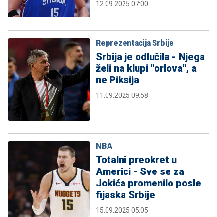
12.09.2025 07:00
Reprezentacija Srbije
Srbija je odlučila - Njega
želi na klupi "orlova", a
ne Piksija
11.09.2025 09:58
NBA
Totalni preokret u
Americi - Sve se za
Jokića promenilo posle
fijaska Srbije
15.09.2025 05:05