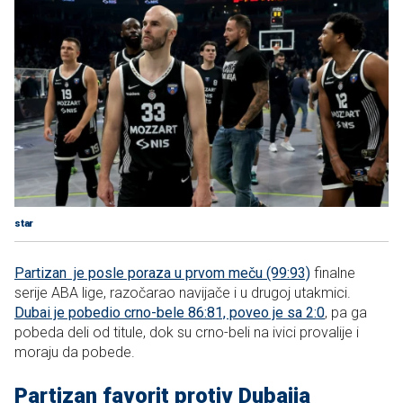
star
Partizan je posle poraza u prvom meču (99:93)
finalne
serije ABA lige, razočarao navijače i u drugoj utakmici.
Dubai je pobedio crno-bele 86:81, poveo je sa 2:0
, pa ga
pobeda deli od titule, dok su crno-beli na ivici provalije i
moraju da pobede.
Partizan favorit protiv Dubaija