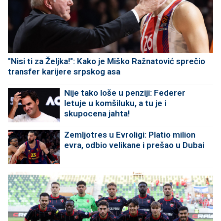
"Nisi ti za Željka!": Kako je Miško Ražnatović sprečio
transfer karijere srpskog asa
Nije tako loše u penziji: Federer
letuje u komšiluku, a tu je i
skupocena jahta!
Zemljotres u Evroligi: Platio milion
evra, odbio velikane i prešao u Dubai