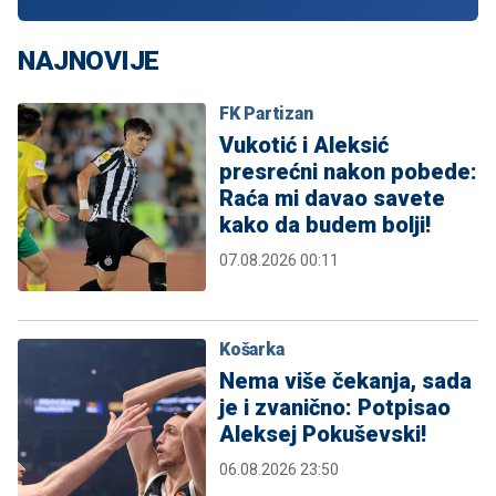
NAJNOVIJE
FK Partizan
Vukotić i Aleksić
presrećni nakon pobede:
Raća mi davao savete
kako da budem bolji!
07.08.2026 00:11
Košarka
Nema više čekanja, sada
je i zvanično: Potpisao
Aleksej Pokuševski!
06.08.2026 23:50