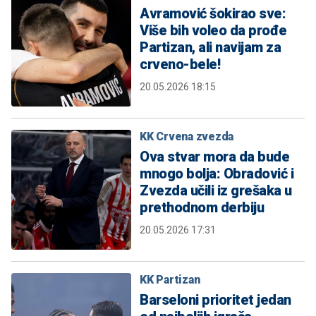
Avramović šokirao sve:
Više bih voleo da prođe
Partizan, ali navijam za
crveno-bele!
20.05.2026 18:15
KK Crvena zvezda
Ova stvar mora da bude
mnogo bolja: Obradović i
Zvezda učili iz grešaka u
prethodnom derbiju
20.05.2026 17:31
KK Partizan
Barseloni prioritet jedan