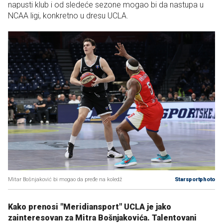
napusti klub i od sledeće sezone mogao bi da nastupa u
NCAA ligi, konkretno u dresu UCLA.
Mitar Bošnjaković bi mogao da pređe na koledž
Starsportphoto
Kako prenosi "Meridiansport" UCLA je jako
zainteresovan za Mitra Bošnjakovića. Talentovani