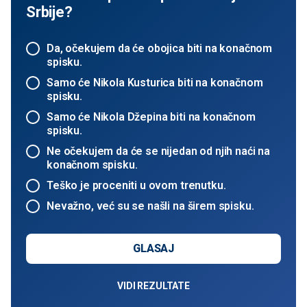
Srbije?
Da, očekujem da će obojica biti na konačnom
spisku.
Samo će Nikola Kusturica biti na konačnom
spisku.
Samo će Nikola Džepina biti na konačnom
spisku.
Ne očekujem da će se nijedan od njih naći na
konačnom spisku.
Teško je proceniti u ovom trenutku.
Nevažno, već su se našli na širem spisku.
GLASAJ
VIDI REZULTATE