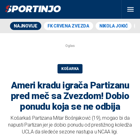
NAJNOVIJE
FK CRVENA ZVEZDA
NIKOLA JOKIĆ
KOŠARKA
Ameri kradu igrača Partizanu
pred meč sa Zvezdom! Dobio
ponudu koja se ne odbija
Košarkaš Partizana Mitar Bošnjaković (19), mogao bi da
napusti Partizan jer je dobio ponudu od prestižnog koledža
UCLA da sledeće sezone nastupa u NCAA ligi.