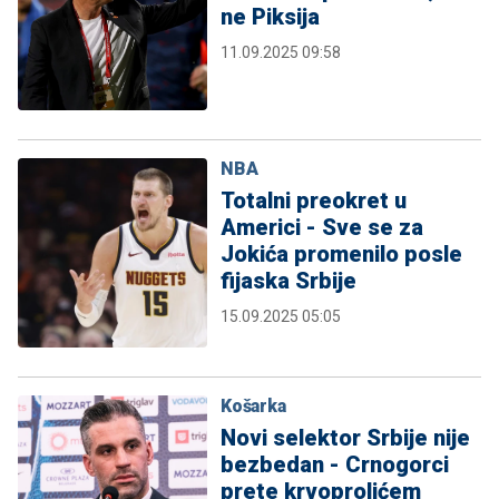
ne Piksija
11.09.2025 09:58
NBA
Totalni preokret u
Americi - Sve se za
Jokića promenilo posle
fijaska Srbije
15.09.2025 05:05
Košarka
Novi selektor Srbije nije
bezbedan - Crnogorci
prete krvoprolićem