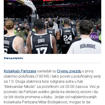
Starsportphoto
Košarkaši Partizana
savladali su
Crvenu zvezdu
u prvoj
utakmici polufinala (100:94) i tako poveli u polufinalnoj seriji
sa 1:0. Druga utakmica biće odigrana sutra u hali
"Aleksandar Nikolić" sa početkom od 20.00 časova. Već je
poznato da Partizan uveliko gleda ka sledećoj sezoni i da
će biti dosta promena u klubu. Jedan od najtalentovanijih
košarkaša Partizana Mitar Bošnjaković, mogao bi da