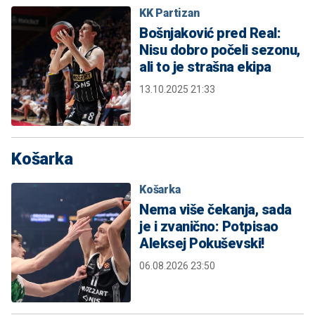
KK Partizan
Bošnjaković pred Real:
Nisu dobro počeli sezonu,
ali to je strašna ekipa
13.10.2025 21:33
Košarka
Košarka
Nema više čekanja, sada
je i zvanično: Potpisao
Aleksej Pokuševski!
06.08.2026 23:50