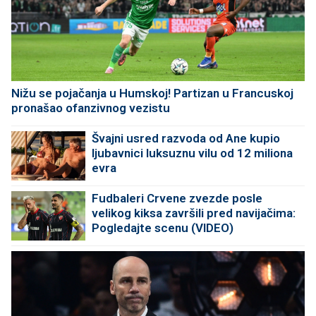
Nižu se pojačanja u Humskoj! Partizan u Francuskoj
pronašao ofanzivnog vezistu
Švajni usred razvoda od Ane kupio
ljubavnici luksuznu vilu od 12 miliona
evra
Fudbaleri Crvene zvezde posle
velikog kiksa završili pred navijačima:
Pogledajte scenu (VIDEO)