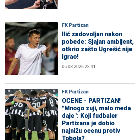
FK Partizan
Ilić zadovoljan nakon
pobede: Sjajan ambijent,
otkrio zašto Ugrešić nije
igrao!
06.08.2026 23:41
FK Partizan
OCENE - PARTIZAN!
"Mnogo zuji, malo meda
daje": Koji fudbaler
Partizana je dobio
najnižu ocenu protiv
Tobola?