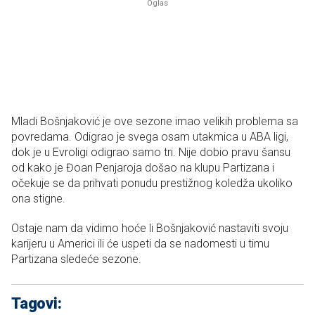
Mladi Bošnjaković je ove sezone imao velikih problema sa
povredama. Odigrao je svega osam utakmica u ABA ligi,
dok je u Evroligi odigrao samo tri. Nije dobio pravu šansu
od kako je Đoan Penjaroja došao na klupu Partizana i
očekuje se da prihvati ponudu prestižnog koledža ukoliko
ona stigne.
Ostaje nam da vidimo hoće li Bošnjaković nastaviti svoju
karijeru u Americi ili će uspeti da se nadomesti u timu
Partizana sledeće sezone.
Tagovi: