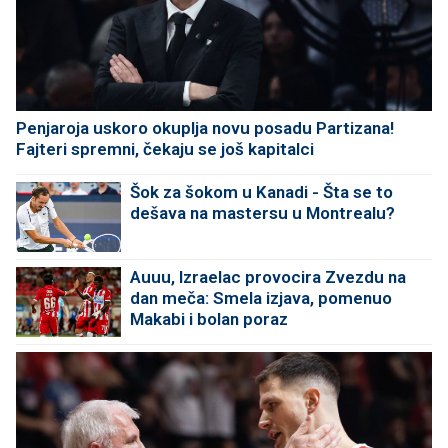
Penjaroja uskoro okuplja novu posadu Partizana!
Fajteri spremni, čekaju se još kapitalci
Šok za šokom u Kanadi - Šta se to
dešava na mastersu u Montrealu?
Auuu, Izraelac provocira Zvezdu na
dan meča: Smela izjava, pomenuo
Makabi i bolan poraz