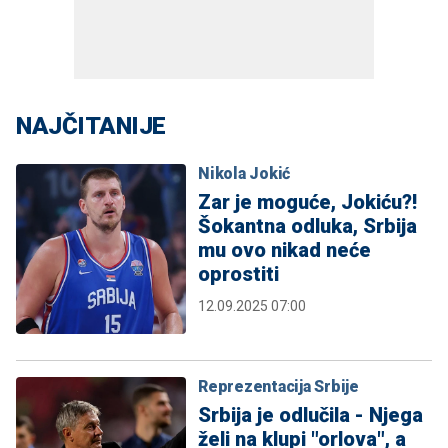
NAJČITANIJE
Nikola Jokić
Zar je moguće, Jokiću?!
Šokantna odluka, Srbija
mu ovo nikad neće
oprostiti
12.09.2025 07:00
Reprezentacija Srbije
Srbija je odlučila - Njega
želi na klupi "orlova", a