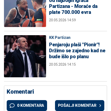
od najboljih igrača
Partizana - Moraće da
plate 700.000 evra
20.05.2026 14:59
KK Partizan
Penjaroju plaši "Pionir"!
Držimo se zajedno kad ne
bude išlo po planu
20.05.2026 14:15
Komentari
0 KOMENTARA
POŠALJI KOMENTAR