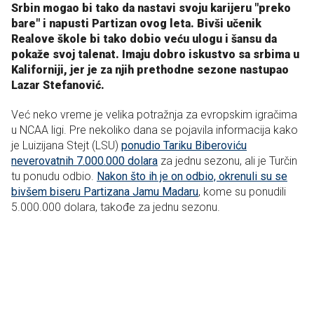
Srbin mogao bi tako da nastavi svoju karijeru "preko
bare" i napusti Partizan ovog leta. Bivši učenik
Realove škole bi tako dobio veću ulogu i šansu da
pokaže svoj talenat. Imaju dobro iskustvo sa srbima u
Kaliforniji, jer je za njih prethodne sezone nastupao
Lazar Stefanović.
Već neko vreme je velika potražnja za evropskim igračima
u NCAA ligi. Pre nekoliko dana se pojavila informacija kako
je Luizijana Stejt (LSU)
ponudio Tariku Biberoviću
neverovatnih 7.000.000 dolara
za jednu sezonu, ali je Turčin
tu ponudu odbio.
Nakon što ih je on odbio, okrenuli su se
bivšem biseru Partizana Jamu Madaru
, kome su ponudili
5.000.000 dolara, takođe za jednu sezonu.