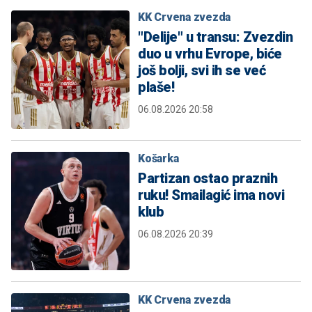
KK Crvena zvezda
"Delije" u transu: Zvezdin
duo u vrhu Evrope, biće
još bolji, svi ih se već
plaše!
06.08.2026 20:58
Košarka
Partizan ostao praznih
ruku! Smailagić ima novi
klub
06.08.2026 20:39
KK Crvena zvezda