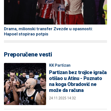
Drama, milionski transfer Zvezde u opasnosti:
Hapoel stopirao potpis
Preporučene vesti
KK Partizan
Partizan bez trojice igrača
otišao u Atinu - Poznato
na koga Obradović ne
može da računa
24.11.2025 14:32