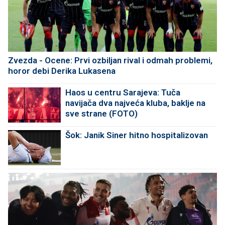
Zvezda - Ocene: Prvi ozbiljan rival i odmah problemi,
horor debi Derika Lukasena
Haos u centru Sarajeva: Tuča
navijača dva najveća kluba, baklje na
sve strane (FOTO)
Šok: Janik Siner hitno hospitalizovan