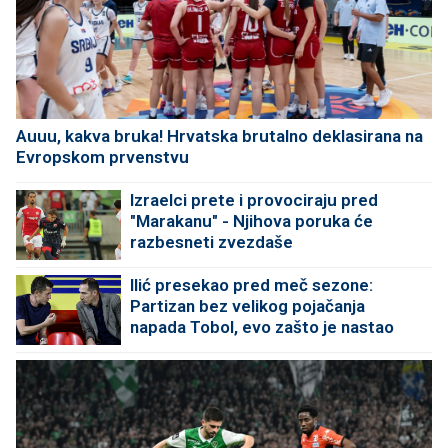
Auuu, kakva bruka! Hrvatska brutalno deklasirana na
Evropskom prvenstvu
Izraelci prete i provociraju pred
"Marakanu" - Njihova poruka će
razbesneti zvezdaše
Ilić presekao pred meč sezone:
Partizan bez velikog pojačanja
napada Tobol, evo zašto je nastao
problem