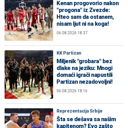
Kenan progovorio nakon
"progona" iz Zvezde:
Hteo sam da ostanem,
nisam ljut ni na koga!
06.08.2026 18:37
KK Partizan
Miljenik "grobara" bez
dlake na jeziku: Mnogi
domaći igrači napustili
Partizan nezadovoljni!
06.08.2026 18:16
Reprezentacija Srbije
Šta se dešava sa našim
kapitenom? Evo zašto