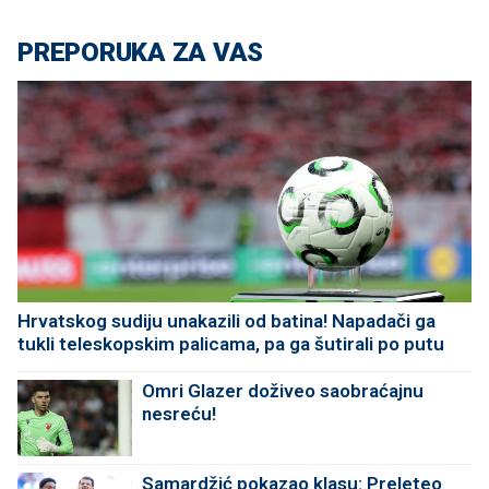
PREPORUKA ZA VAS
Hrvatskog sudiju unakazili od batina! Napadači ga
tukli teleskopskim palicama, pa ga šutirali po putu
Omri Glazer doživeo saobraćajnu
nesreću!
Samardžić pokazao klasu: Preleteo