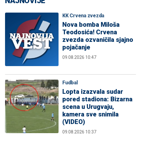
NAJNOVIJE
KK Crvena zvezda
Nova bomba Miloša
Teodosića! Crvena
zvezda ozvaničila sjajno
pojačanje
09.08.2026 10:47
Fudbal
Lopta izazvala sudar
pored stadiona: Bizarna
scena u Urugvaju,
kamera sve snimila
(VIDEO)
09.08.2026 10:37