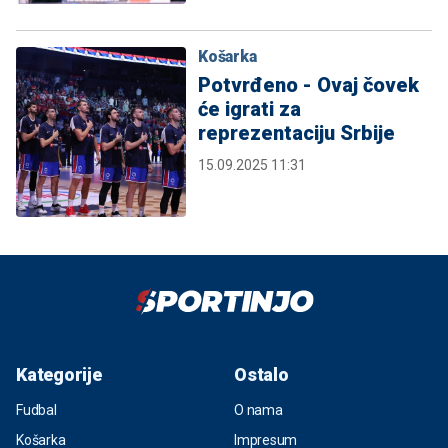
Košarka
Potvrđeno - Ovaj čovek
će igrati za
reprezentaciju Srbije
15.09.2025 11:31
Kategorije
Ostalo
Fudbal
O nama
Košarka
Impresum