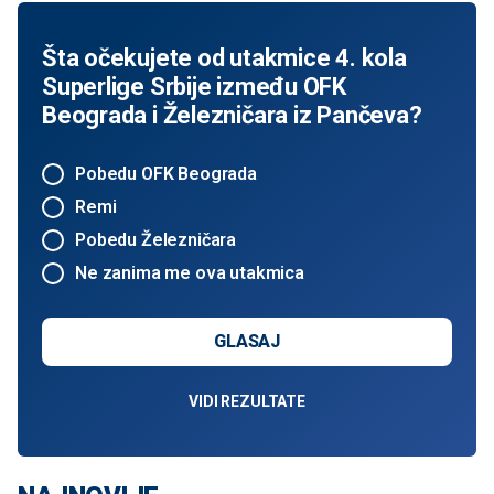
Šta očekujete od utakmice 4. kola
Superlige Srbije između OFK
Beograda i Železničara iz Pančeva?
Pobedu OFK Beograda
Remi
Pobedu Železničara
Ne zanima me ova utakmica
GLASAJ
VIDI REZULTATE