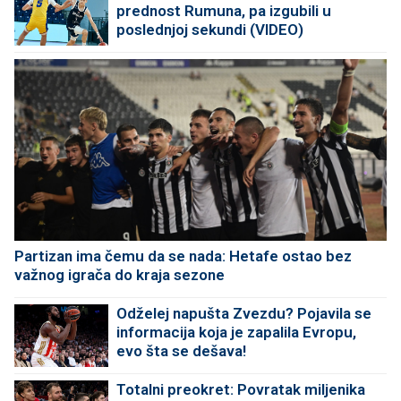
prednost Rumuna, pa izgubili u
poslednjoj sekundi (VIDEO)
Partizan ima čemu da se nada: Hetafe ostao bez
važnog igrača do kraja sezone
Odželej napušta Zvezdu? Pojavila se
informacija koja je zapalila Evropu,
evo šta se dešava!
Totalni preokret: Povratak miljenika