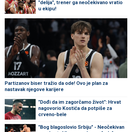
"delija", trener ga neočekivano vratio
u ekipu!
Partizanov biser tražio da ode! Ovo je plan za
nastavak njegove karijere
"Dođi da im zagorčamo život": Hrvat
nagovorio Kostića da potpiše za
crveno-bele
"Bog blagoslovio Srbiju" - Neočekivan