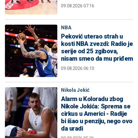
09.08.2026 07:16
NBA
Peković uterao strah u
kosti NBA zvezdi: Radio je
serije od 25 zgibova,
nisam smeo da mu priđem
09.08.2026 06:10
Nikola Jokić
Alarm u Koloradu zbog
Nikole Jokića: Sprema se
cirkus u Americi - Radije
bi išao u penziju, nego ovo
da uradi