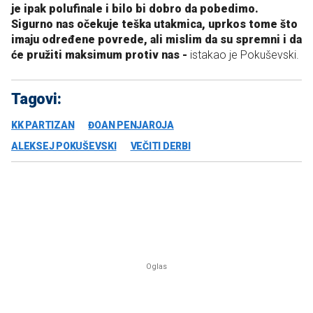
je ipak polufinale i bilo bi dobro da pobedimo.
Sigurno nas očekuje teška utakmica, uprkos tome što
imaju određene povrede, ali mislim da su spremni i da
će pružiti maksimum protiv nas -
istakao je Pokuševski.
Tagovi:
KK PARTIZAN
ĐOAN PENJAROJA
ALEKSEJ POKUŠEVSKI
VEČITI DERBI