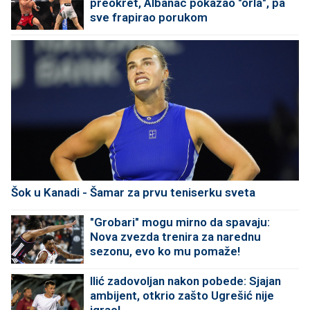
preokret, Albanac pokazao "orla", pa
sve frapirao porukom
Šok u Kanadi - Šamar za prvu teniserku sveta
"Grobari" mogu mirno da spavaju:
Nova zvezda trenira za narednu
sezonu, evo ko mu pomaže!
Ilić zadovoljan nakon pobede: Sjajan
ambijent, otkrio zašto Ugrešić nije