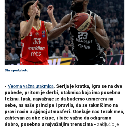
Starsportphoto
-
Veoma važna utakmica
. Serija je kratka, igra se na dve
pobede, pritom je derbi, utakmica koja ima posebnu
težinu. Ipak, najvažnije je da budemo usmereni na
sebe, na naše principe i pravila, da se takmičimo na
pravi način u sjajnoj atmosferi. Očekuje nas težak meč,
zahtevan za obe ekipe, i biće važno da odigramo
dobro, posebno u najvažnijim trenucima -
zaključio je