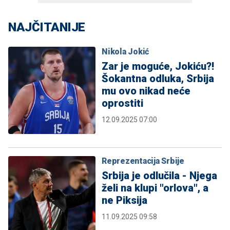
NAJČITANIJE
Nikola Jokić
Zar je moguće, Jokiću?!
Šokantna odluka, Srbija
mu ovo nikad neće
oprostiti
12.09.2025 07:00
Reprezentacija Srbije
Srbija je odlučila - Njega
želi na klupi "orlova", a
ne Piksija
11.09.2025 09:58