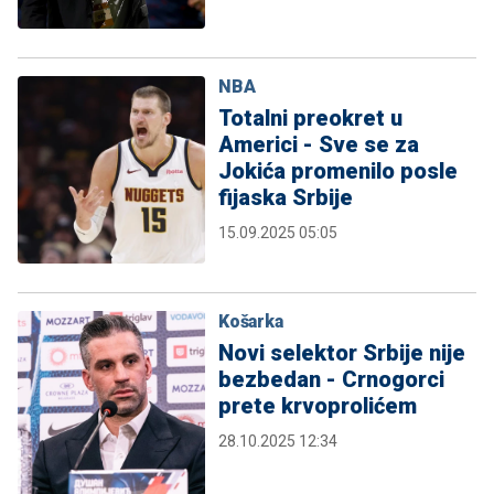
NBA
Totalni preokret u
Americi - Sve se za
Jokića promenilo posle
fijaska Srbije
15.09.2025 05:05
Košarka
Novi selektor Srbije nije
bezbedan - Crnogorci
prete krvoprolićem
28.10.2025 12:34