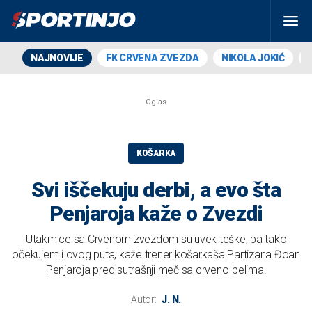
NAJNOVIJE
FK CRVENA ZVEZDA
NIKOLA JOKIĆ
KOŠARKA
Svi iščekuju derbi, a evo šta
Penjaroja kaže o Zvezdi
Utakmice sa Crvenom zvezdom su uvek teške, pa tako
očekujem i ovog puta, kaže trener košarkaša Partizana Đoan
Penjaroja pred sutrašnji meč sa crveno-belima.
Autor:
J. N.