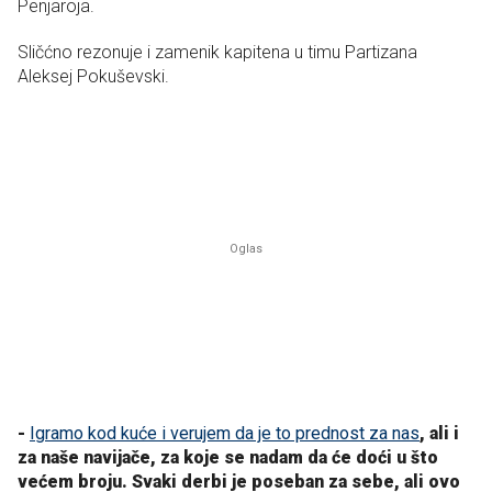
Penjaroja.
Sličćno rezonuje i zamenik kapitena u timu Partizana
Aleksej Pokuševski.
-
Igramo kod kuće i verujem da je to prednost za nas
, ali i
za naše navijače, za koje se nadam da će doći u što
većem broju. Svaki derbi je poseban za sebe, ali ovo