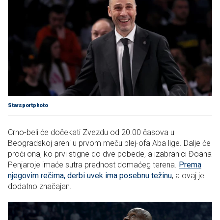
Starsportphoto
Crno-beli će dočekati Zvezdu od 20.00 časova u
Beogradskoj areni u prvom meču plej-ofa Aba lige. Dalje će
proći onaj ko prvi stigne do dve pobede, a izabranici Đoana
Penjaroje imaće sutra prednost domaćeg terena.
Prema
njegovim rečima, derbi uvek ima posebnu težinu
, a ovaj je
dodatno značajan.