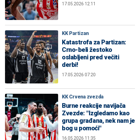
17.05.2026 12:11
KK Partizan
Katastrofa za Partizan:
Crno-beli žestoko
oslabljeni pred večiti
derbi!
17.05.2026 07:20
KK Crvena zvezda
Burne reakcije navijača
Zvezde: "Izgledamo kao
grupa građana, nek nam je
bog u pomoći"
16.05.2026 11:35