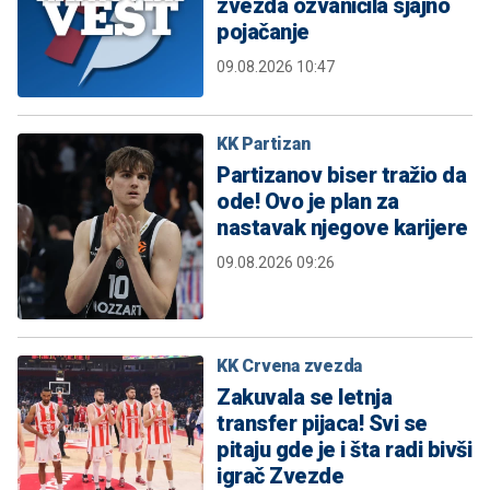
zvezda ozvaničila sjajno
pojačanje
09.08.2026 10:47
KK Partizan
Partizanov biser tražio da
ode! Ovo je plan za
nastavak njegove karijere
09.08.2026 09:26
KK Crvena zvezda
Zakuvala se letnja
transfer pijaca! Svi se
pitaju gde je i šta radi bivši
igrač Zvezde