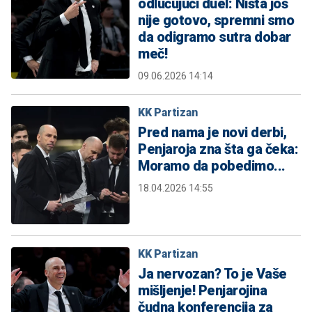
odlučujući duel: Ništa još
nije gotovo, spremni smo
da odigramo sutra dobar
meč!
09.06.2026 14:14
KK Partizan
Pred nama je novi derbi,
Penjaroja zna šta ga čeka:
Moramo da pobedimo...
18.04.2026 14:55
KK Partizan
Ja nervozan? To je Vaše
mišljenje! Penjarojina
čudna konferencija za