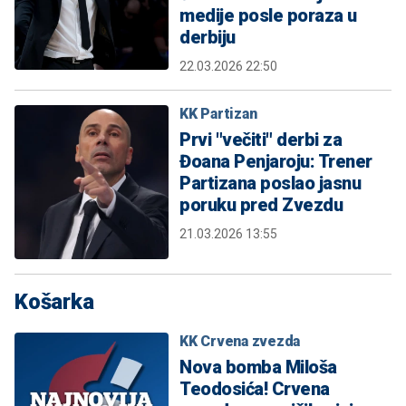
medije posle poraza u
derbiju
22.03.2026 22:50
KK Partizan
Prvi "večiti" derbi za
Đoana Penjaroju: Trener
Partizana poslao jasnu
poruku pred Zvezdu
21.03.2026 13:55
Košarka
KK Crvena zvezda
Nova bomba Miloša
Teodosića! Crvena