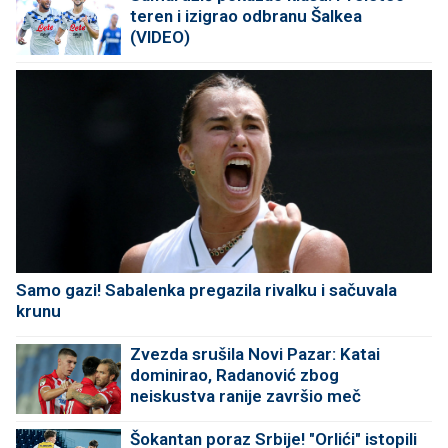
teren i izigrao odbranu Šalkea
(VIDEO)
Samo gazi! Sabalenka pregazila rivalku i sačuvala
krunu
Zvezda srušila Novi Pazar: Katai
dominirao, Radanović zbog
neiskustva ranije završio meč
Šokantan poraz Srbije! "Orlići" istopili