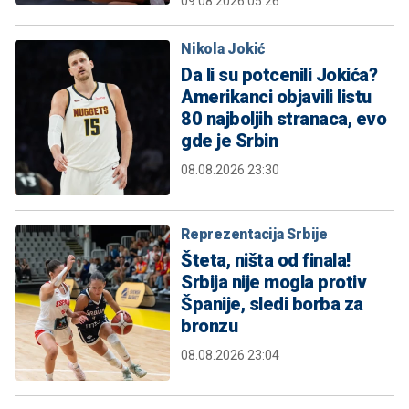
09.08.2026 05:26
Nikola Jokić
Da li su potcenili Jokića?
Amerikanci objavili listu
80 najboljih stranaca, evo
gde je Srbin
08.08.2026 23:30
Reprezentacija Srbije
Šteta, ništa od finala!
Srbija nije mogla protiv
Španije, sledi borba za
bronzu
08.08.2026 23:04