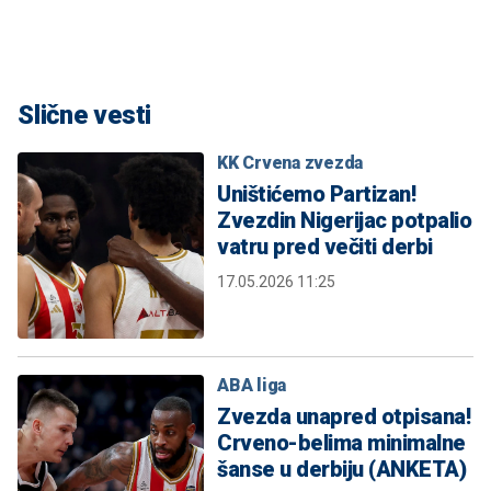
Slične vesti
KK Crvena zvezda
Uništićemo Partizan!
Zvezdin Nigerijac potpalio
vatru pred večiti derbi
17.05.2026 11:25
ABA liga
Zvezda unapred otpisana!
Crveno-belima minimalne
šanse u derbiju (ANKETA)