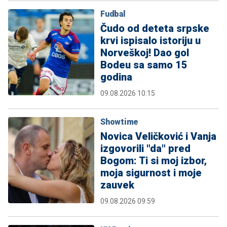
Fudbal
Čudo od deteta srpske
krvi ispisalo istoriju u
Norveškoj! Dao gol
Bodeu sa samo 15
godina
09.08.2026 10:15
Showtime
Novica Veličković i Vanja
izgovorili "da" pred
Bogom: Ti si moj izbor,
moja sigurnost i moje
zauvek
09.08.2026 09:59