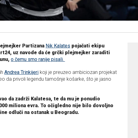
lejmejker Partizana
Nik Kalates
pojačati ekipu
rt24, uz navode da će grčki plejmejker zaraditi
lunu,
o čemu smo ranije pisali.
lih
Andrea Trinkijeri
koji je preuzeo ambiciozan projekat
 da privoli legendu tamošnje košarke, što je jasno
ao da zadrži Kalatesa, te da mu je ponudio
00 miliona evra. To očigledno nije bilo dovoljno
ine odluči na ostanak u Beogradu.