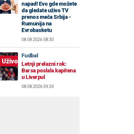
napad! Evo gde možete
da gledate uživo TV
prenos meča Srbija -
Rumunija na
Evrobasketu
08.08.2026 08:30
Fudbal
Uživo
Letnji prelazni rok:
Barsa poslala kapitena
u Liverpul
08.08.2026 09:24