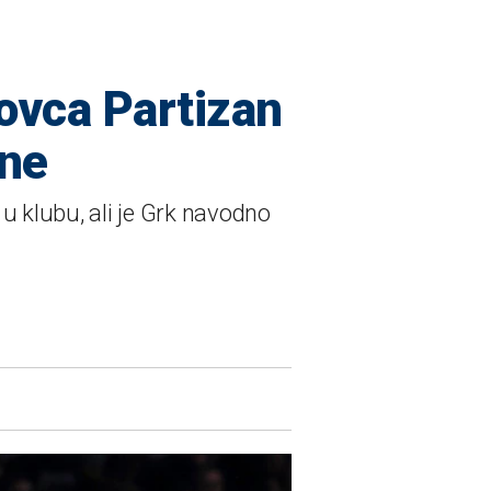
novca Partizan
ane
u klubu, ali je Grk navodno