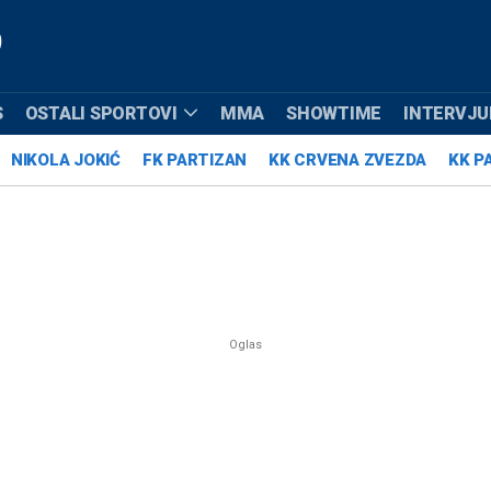
S
OSTALI SPORTOVI
MMA
SHOWTIME
INTERVJUI
NIKOLA JOKIĆ
FK PARTIZAN
KK CRVENA ZVEZDA
KK P