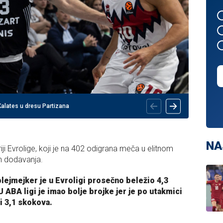
Kalates u dresu Partizana
NA
oriji Evrolige, koji je na 402 odigrana meča u elitnom
ih dodavanja.
plejmejker je u Evroligi prosečno beležio 4,3
U ABA ligi je imao bolje brojke jer je po utakmici
 i 3,1 skokova.