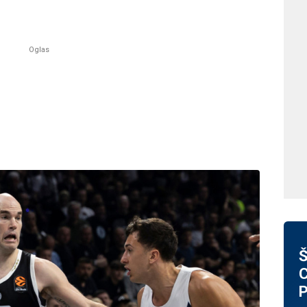
Š
C
P