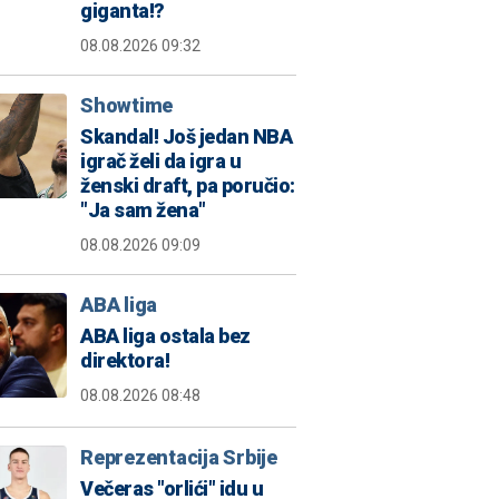
giganta!?
08.08.2026 09:32
Showtime
Skandal! Još jedan NBA
igrač želi da igra u
ženski draft, pa poručio:
"Ja sam žena"
08.08.2026 09:09
ABA liga
ABA liga ostala bez
direktora!
08.08.2026 08:48
Reprezentacija Srbije
Večeras "orlići" idu u