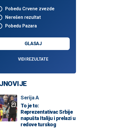
Pobedu Crvene zvezde
Nerešen rezultat
Pobedu Pazara
GLASAJ
VIDI REZULTATE
Nik Kalates u dresu Partizana
JNOVIJE
Serija A
To je to:
Reprezentativac Srbije
napušta Italiju i prelazi u
redove turskog