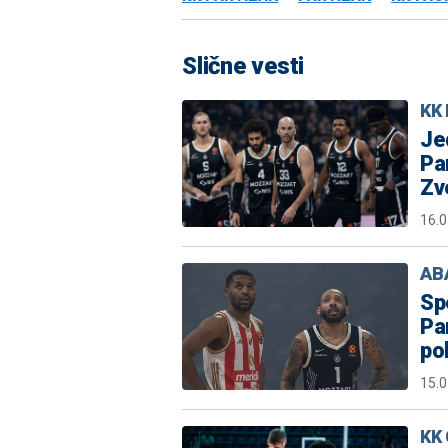
Slične vesti
KK 
Je
Pa
Zv
16.0
ABA
Sp
Pa
po
15.0
KK 