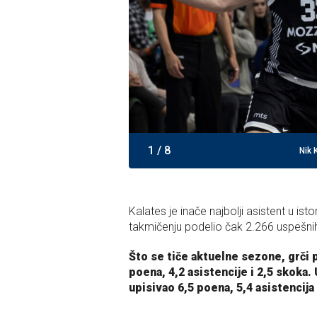
1
/
8
Nik 
Kalates je inače najbolji asistent u ist
takmičenju podelio čak 2.266 uspešn
Što se tiče aktuelne sezone, grči 
poena, 4,2 asistencije i 2,5 skoka. 
upisivao 6,5 poena, 5,4 asistencija