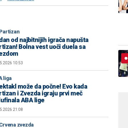
Partizan
dan od najbitnijih igrača napušta
rtizan! Bolna vest uoči duela sa
ezdom
5.2026 10:53
 liga
ektakl može da počne! Evo kada
rtizan i Zvezda igraju prvi meč
lufinala ABA lige
5.2026 21:08
Crvena zvezda