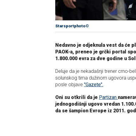
Starsportphoto©
Nedavno je odjeknula vest da će p
PAOK-a, preneo je grčki portal spo
1.800.000 evra za dve godine u So
Deluje da je nekadašnji trener crno-be
solunskog tima dužinom ugovora uspeo
posle objave
"Gazete".
Oni su otkrili da je
Partizan
namerav
jednogodišnji ugovo vredan 1.100.0
da se šampion Evrope iz 2011. god