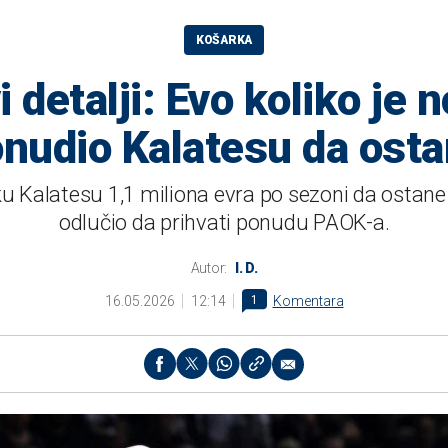
KOŠARKA
i detalji: Evo koliko je 
nudio Kalatesu da ost
u Kalatesu 1,1 miliona evra po sezoni da ostane 
odlučio da prihvati ponudu PAOK-a.
Autor:
I. D.
16.05.2026
12:14
1
Komentara