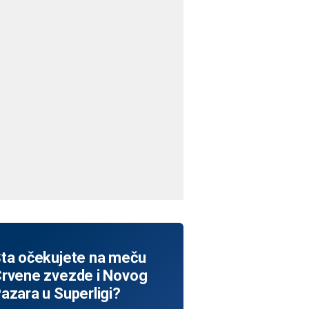
ta očekujete na meču
rvene zvezde i Novog
azara u Superligi?