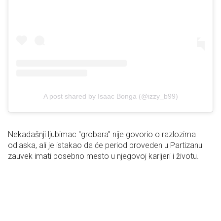
A post shared by Isaac Bonga (@izzy_b99)
Nekadašnji ljubimac "grobara" nije govorio o razlozima
odlaska, ali je istakao da će period proveden u Partizanu
zauvek imati posebno mesto u njegovoj karijeri i životu.