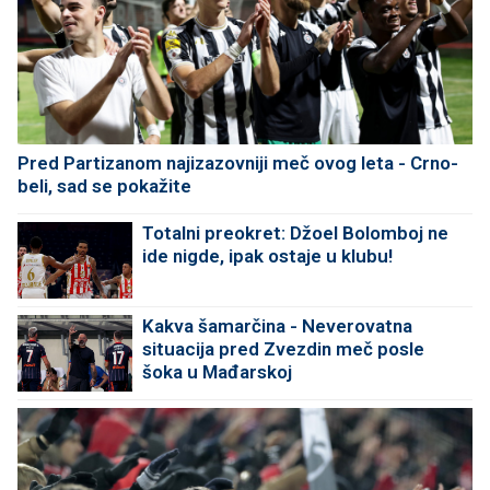
Pred Partizanom najizazovniji meč ovog leta - Crno-
beli, sad se pokažite
Totalni preokret: Džoel Bolomboj ne
ide nigde, ipak ostaje u klubu!
Kakva šamarčina - Neverovatna
situacija pred Zvezdin meč posle
šoka u Mađarskoj