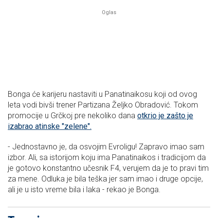
Bonga će karijeru nastaviti u Panatinaikosu koji od ovog
leta vodi bivši trener Partizana Željko Obradović. Tokom
promocije u Grčkoj pre nekoliko dana
otkrio je zašto je
izabrao atinske "zelene".
- Jednostavno je, da osvojim Evroligu! Zapravo imao sam
izbor. Ali, sa istorijom koju ima Panatinaikos i tradicijom da
je gotovo konstantno učesnik F4, verujem da je to pravi tim
za mene. Odluka je bila teška jer sam imao i druge opcije,
ali je u isto vreme bila i laka - rekao je Bonga.