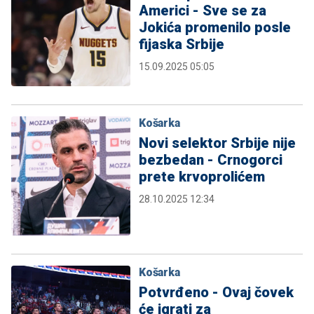
Americi - Sve se za
Jokića promenilo posle
fijaska Srbije
15.09.2025 05:05
Košarka
Novi selektor Srbije nije
bezbedan - Crnogorci
prete krvoprolićem
28.10.2025 12:34
Košarka
Potvrđeno - Ovaj čovek
će igrati za