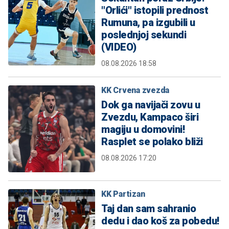
"Orlići" istopili prednost
Rumuna, pa izgubili u
poslednjoj sekundi
(VIDEO)
08.08.2026 18:58
KK Crvena zvezda
Dok ga navijači zovu u
Zvezdu, Kampaco širi
magiju u domovini!
Rasplet se polako bliži
08.08.2026 17:20
KK Partizan
Taj dan sam sahranio
dedu i dao koš za pobedu!