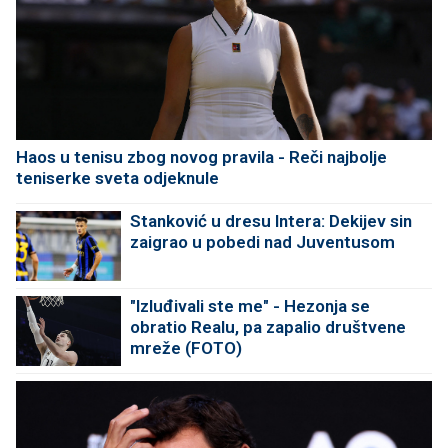
Haos u tenisu zbog novog pravila - Reči najbolje
teniserke sveta odjeknule
Stanković u dresu Intera: Dekijev sin
zaigrao u pobedi nad Juventusom
"Izluđivali ste me" - Hezonja se
obratio Realu, pa zapalio društvene
mreže (FOTO)