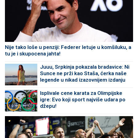
Nije tako loše u penziji: Federer letuje u komšiluku, a
tu je i skupocena jahta!
Juuu, Srpkinja pokazala bradavice: Ni
Sunce ne prži kao Staša, ćerka naše
legende u nikad izazovnijem izdanju
Isplivale cene karata za Olimpijske
igre: Evo koji sport najviše udara po
džepu!