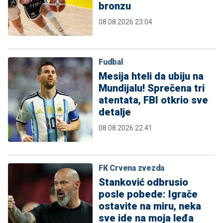
bronzu
08.08.2026 23:04
Fudbal
Mesija hteli da ubiju na
Mundijalu! Sprečena tri
atentata, FBI otkrio sve
detalje
08.08.2026 22:41
FK Crvena zvezda
Stanković odbrusio
posle pobede: Igrače
ostavite na miru, neka
sve ide na moja leđa