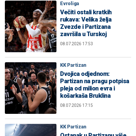
Evroliga
Večiti ostali kratkih
rukava: Velika želja
Zvezde i Partizana
završila u Turskoj
08.07.2026 17:53
KK Partizan
Dvojica odjednom:
Partizan na pragu potpisa
pleja od milion evra i
košarkaša Bruklina
08.07.2026 17:15
KK Partizan
Ostanak u Partizanu više