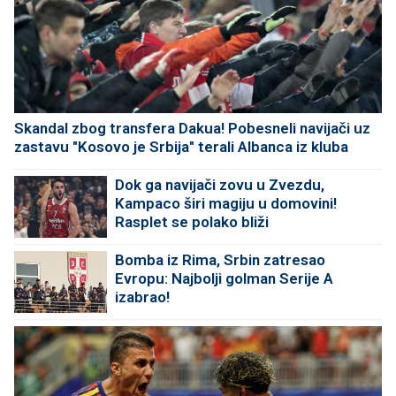
Skandal zbog transfera Dakua! Pobesneli navijači uz
zastavu "Kosovo je Srbija" terali Albanca iz kluba
Dok ga navijači zovu u Zvezdu,
Kampaco širi magiju u domovini!
Rasplet se polako bliži
Bomba iz Rima, Srbin zatresao
Evropu: Najbolji golman Serije A
izabrao!