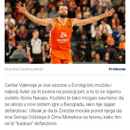
Ko je nova Zvezdina petica?
Profimedia
Centar Valensije je ove sezone u Evroligi bio možda i
najbolji šuter za tri poena na poziciji pet, a to bi se sigurno
svidelo Ibonu Navaru. Kostelo bi tako mogao savršeno da
se uklopi u novi sistem igre u Beogradu, iako nije sjajan
defanzivac. Utisak je da bi Zvezda morala pored njega da
ima Semija Odželeja ili Čimu Monekea na terenu, kako tim
ne bi "kaskao" defanzivno.