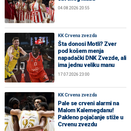
04.08.2026 20:55
KK Crvena zvezda
Šta donosi Motli? Zver
pod košem menja
napadački DNK Zvezde, ali
ima jednu veliku manu
17.07.2026 23:00
KK Crvena zvezda
Pale se crveni alarmi na
Malom Kalemegdanu!
Pakleno pojačanje stiže u
Crvenu zvezdu