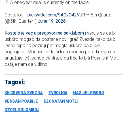
📄 A one-year deal is currently on the table.
Costello’s…
pic.twitter.com/9AGvO42VJR
— 5th Quarter
(@5th_Quarter_)
June 19, 2026
Kostelo je već u pregovorima sa klubom
i veruje se da bi
uskoro mogao da postane novi igrač Zvezde, tako da bi
jedna rupa na poziciji pet mogla uskoro da bude
popunjena. Moguće je da bi klub mogao pored njega da
angažuje još jednog centra, a da li će to biti Poarije ili Motli,
ostaje nam da vidimo.
Tagovi:
KK CRVENA ZVEZDA
EVROLIGA
HASIJEL RIVERO
VENSAN POARIJE
DŽONATAN MOTLI
DŽOEL BOLOMBOJ