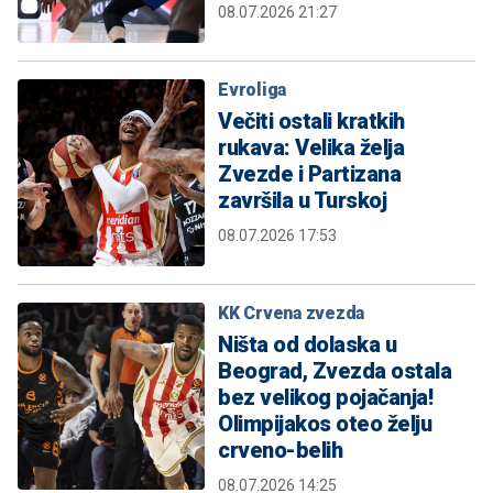
08.07.2026 21:27
Evroliga
Večiti ostali kratkih
rukava: Velika želja
Zvezde i Partizana
završila u Turskoj
08.07.2026 17:53
KK Crvena zvezda
Ništa od dolaska u
Beograd, Zvezda ostala
bez velikog pojačanja!
Olimpijakos oteo želju
crveno-belih
08.07.2026 14:25