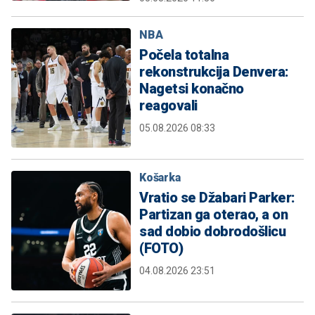
NBA
Počela totalna
rekonstrukcija Denvera:
Nagetsi konačno
reagovali
05.08.2026 08:33
Košarka
Vratio se Džabari Parker:
Partizan ga oterao, a on
sad dobio dobrodošlicu
(FOTO)
04.08.2026 23:51