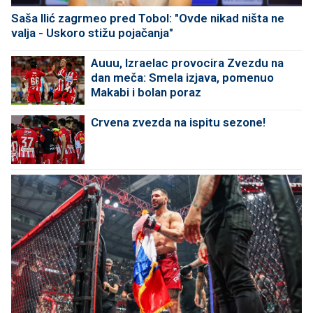
Saša Ilić zagrmeo pred Tobol: "Ovde nikad ništa ne
valja - Uskoro stižu pojačanja"
Auuu, Izraelac provocira Zvezdu na
dan meča: Smela izjava, pomenuo
Makabi i bolan poraz
Crvena zvezda na ispitu sezone!