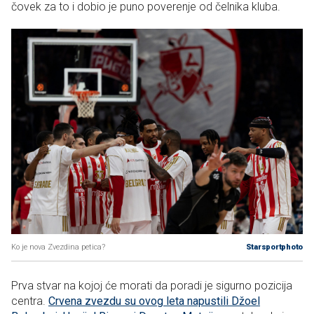
čovek za to i dobio je puno poverenje od čelnika kluba.
Ko je nova Zvezdina petica?
Starsportphoto
Prva stvar na kojoj će morati da poradi je sigurno pozicija
centra.
Crvena zvezdu su ovog leta napustili Džoel