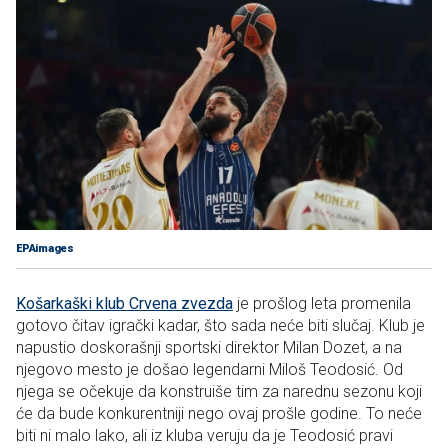
EPAimages
Košarkaški klub Crvena zvezda
je prošlog leta promenila
gotovo čitav igrački kadar, što sada neće biti slučaj. Klub je
napustio doskorašnji sportski direktor Milan Dozet, a na
njegovo mesto je došao legendarni Miloš Teodosić. Od
njega se očekuje da konstruiše tim za narednu sezonu koji
će da bude konkurentniji nego ovaj prošle godine. To neće
biti ni malo lako, ali iz kluba veruju da je Teodosić pravi