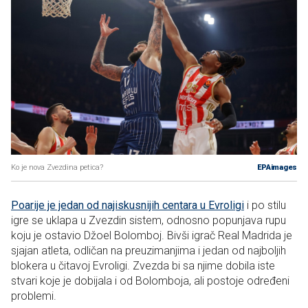
Ko je nova Zvezdina petica?
EPAimages
Poarije je jedan od najiskusnijih centara u Evroligi
i po stilu
igre se uklapa u Zvezdin sistem, odnosno popunjava rupu
koju je ostavio Džoel Bolomboj. Bivši igrač Real Madrida je
sjajan atleta, odličan na preuzimanjima i jedan od najboljih
blokera u čitavoj Evroligi. Zvezda bi sa njime dobila iste
stvari koje je dobijala i od Bolomboja, ali postoje određeni
problemi.