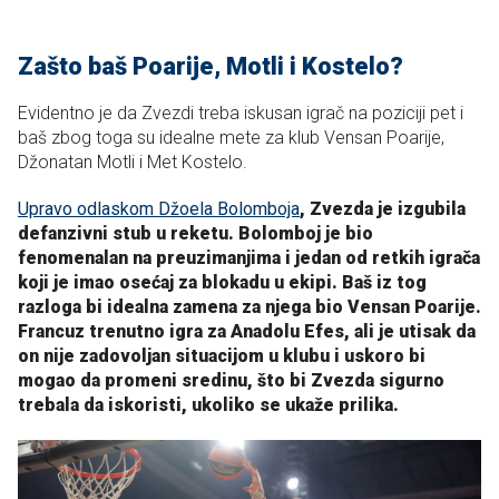
Zašto baš Poarije, Motli i Kostelo?
Evidentno je da Zvezdi treba iskusan igrač na poziciji pet i
baš zbog toga su idealne mete za klub Vensan Poarije,
Džonatan Motli i Met Kostelo.
Upravo odlaskom Džoela Bolomboja
, Zvezda je izgubila
defanzivni stub u reketu. Bolomboj je bio
fenomenalan na preuzimanjima i jedan od retkih igrača
koji je imao osećaj za blokadu u ekipi. Baš iz tog
razloga bi idealna zamena za njega bio Vensan Poarije.
Francuz trenutno igra za Anadolu Efes, ali je utisak da
on nije zadovoljan situacijom u klubu i uskoro bi
mogao da promeni sredinu, što bi Zvezda sigurno
trebala da iskoristi, ukoliko se ukaže prilika.