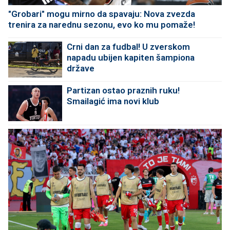
"Grobari" mogu mirno da spavaju: Nova zvezda
trenira za narednu sezonu, evo ko mu pomaže!
Crni dan za fudbal! U zverskom
napadu ubijen kapiten šampiona
države
Partizan ostao praznih ruku!
Smailagić ima novi klub