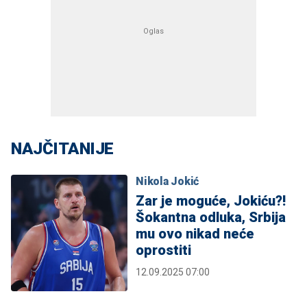
NAJČITANIJE
Nikola Jokić
Zar je moguće, Jokiću?!
Šokantna odluka, Srbija
mu ovo nikad neće
oprostiti
12.09.2025 07:00