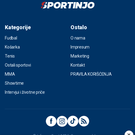
Kategorije
Ostalo
Fudbal
O nama
Košarka
Impresum
Tenis
Marketing
Ostali sportovi
Kontakt
MMA
PRAVILA KORIŠĆENJA
Showtime
Intervjui i životne priče