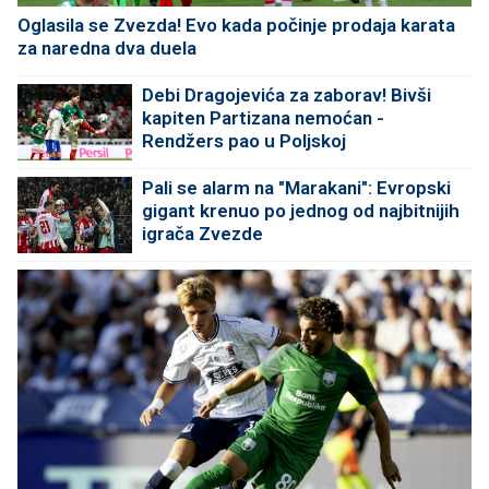
Oglasila se Zvezda! Evo kada počinje prodaja karata
za naredna dva duela
Debi Dragojevića za zaborav! Bivši
kapiten Partizana nemoćan -
Rendžers pao u Poljskoj
Pali se alarm na "Marakani": Evropski
gigant krenuo po jednog od najbitnijih
igrača Zvezde