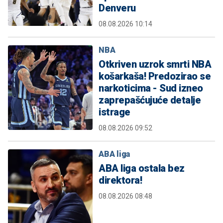
Denveru
08.08.2026 10:14
NBA
Otkriven uzrok smrti NBA
košarkaša! Predozirao se
narkoticima - Sud izneo
zaprepašćujuće detalje
istrage
08.08.2026 09:52
ABA liga
ABA liga ostala bez
direktora!
08.08.2026 08:48