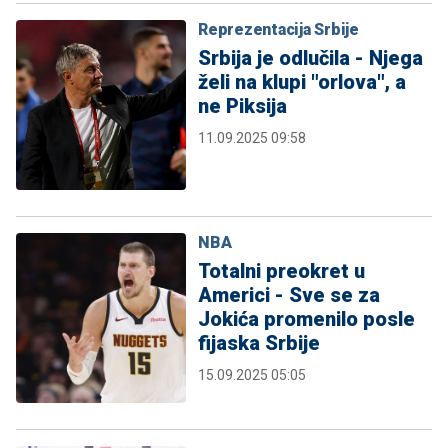
Reprezentacija Srbije
Srbija je odlučila - Njega
želi na klupi "orlova", a
ne Piksija
11.09.2025 09:58
NBA
Totalni preokret u
Americi - Sve se za
Jokića promenilo posle
fijaska Srbije
15.09.2025 05:05