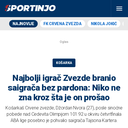
NAJNOVIJE
FK CRVENA ZVEZDA
NIKOLA JOKIĆ
KOŠARKA
Najbolji igrač Zvezde branio
saigrača bez pardona: Niko ne
zna kroz šta je on prošao
Košarkaš Crvene zvezde, Džordan Nvora (27), posle sinoćne
pobede nad Cedevita Olimpijom 101:92 u okviru četvrtfinala
ABA lige posebno je pohvalio saigrača Tajsona Kartera.