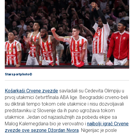
Starsportphoto©
Košarkaši Crvene zvezde
savladali su Cedevita Olimpiju u
prvoj utakmici četvrtfinala ABA lige. Beogradski crveno-beli
su diktirali tempo tokom cele utakmice i nisu dozvoljavali
predstavniku iz Slovenije da ih puno ugrožava tokom
utakmice. Jedan od najzaslužnijih za pobedu ekipe sa
Malog Kalemegdana bio je verovatno i
najbolji igrač Crvene
zvezde ove sezone Džordan Nvora
. Nigerijac je posle