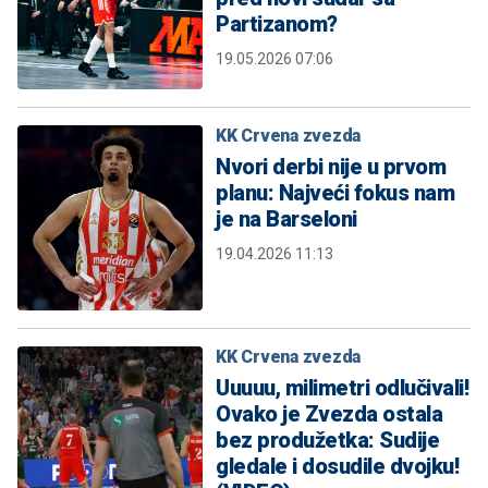
Partizanom?
19.05.2026 07:06
KK Crvena zvezda
Nvori derbi nije u prvom
planu: Najveći fokus nam
je na Barseloni
19.04.2026 11:13
KK Crvena zvezda
Uuuuu, milimetri odlučivali!
Ovako je Zvezda ostala
bez produžetka: Sudije
gledale i dosudile dvojku!