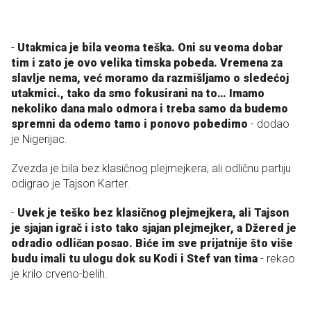
-
Utakmica je bila veoma teška. Oni su veoma dobar
tim i zato je ovo velika timska pobeda. Vremena za
slavlje nema, već moramo da razmišljamo o sledećoj
utakmici., tako da smo fokusirani na to… Imamo
nekoliko dana malo odmora i treba samo da budemo
spremni da odemo tamo i ponovo pobedimo
- dodao
je Nigerijac.
Zvezda je bila bez klasičnog plejmejkera, ali odličnu partiju
odigrao je Tajson Karter.
-
Uvek je teško bez klasičnog plejmejkera, ali Tajson
je sjajan igrač i isto tako sjajan plejmejker, a Džered je
odradio odličan posao. Biće im sve prijatnije što više
budu imali tu ulogu dok su Kodi i Stef van tima
- rekao
je krilo crveno-belih.