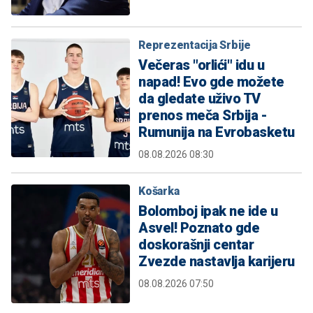
Reprezentacija Srbije
Večeras "orlići" idu u
napad! Evo gde možete
da gledate uživo TV
prenos meča Srbija -
Rumunija na Evrobasketu
08.08.2026 08:30
Košarka
Bolomboj ipak ne ide u
Asvel! Poznato gde
doskorašnji centar
Zvezde nastavlja karijeru
08.08.2026 07:50