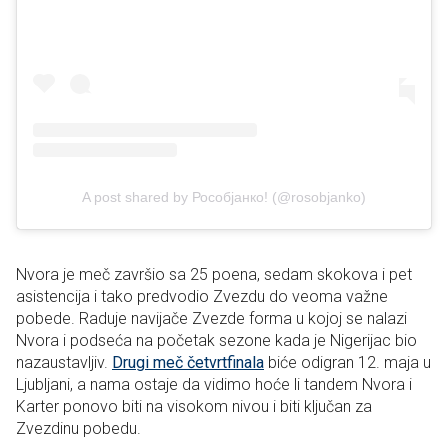
A post shared by Рособјанко! (@rosobjanko)
Nvora je meč završio sa 25 poena, sedam skokova i pet
asistencija i tako predvodio Zvezdu do veoma važne
pobede. Raduje navijače Zvezde forma u kojoj se nalazi
Nvora i podseća na početak sezone kada je Nigerijac bio
nazaustavljiv.
Drugi meč četvrtfinala
biće odigran 12. maja u
Ljubljani, a nama ostaje da vidimo hoće li tandem Nvora i
Karter ponovo biti na visokom nivou i biti ključan za
Zvezdinu pobedu.