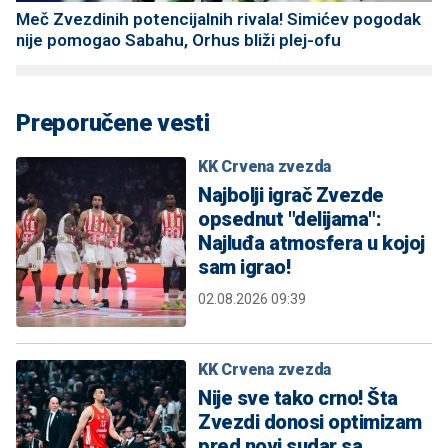
Meč Zvezdinih potencijalnih rivala! Simićev pogodak
nije pomogao Sabahu, Orhus bliži plej-ofu
Preporučene vesti
KK Crvena zvezda
Najbolji igrač Zvezde
opsednut "delijama":
Najluđa atmosfera u kojoj
sam igrao!
02.08.2026 09:39
KK Crvena zvezda
Nije sve tako crno! Šta
Zvezdi donosi optimizam
pred novi sudar sa