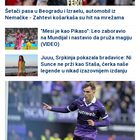
Šetači pasa u Beogradu i Izraelu, automobil iz
Nemačke - Zahtevi košarkaša su hit na mrežama
"Mesi je kao Pikaso": Leo zaboravio
na Mundijal i nastavio da pruža magiju
(VIDEO)
Juuu, Srpkinja pokazala bradavice: Ni
Sunce ne prži kao Staša, ćerka naše
legende u nikad izazovnijem izdanju