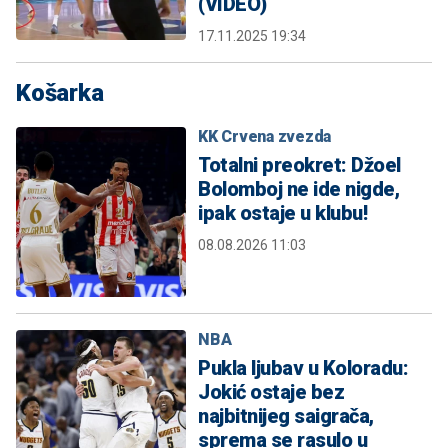
(VIDEO)
17.11.2025 19:34
Košarka
KK Crvena zvezda
Totalni preokret: Džoel
Bolomboj ne ide nigde,
ipak ostaje u klubu!
08.08.2026 11:03
NBA
Pukla ljubav u Koloradu:
Jokić ostaje bez
najbitnijeg saigrača,
sprema se rasulo u