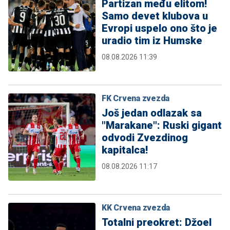
Partizan među elitom!
Samo devet klubova u
Evropi uspelo ono što je
uradio tim iz Humske
08.08.2026 11:39
FK Crvena zvezda
Još jedan odlazak sa
"Marakane": Ruski gigant
odvodi Zvezdinog
kapitalca!
08.08.2026 11:17
KK Crvena zvezda
Totalni preokret: Džoel