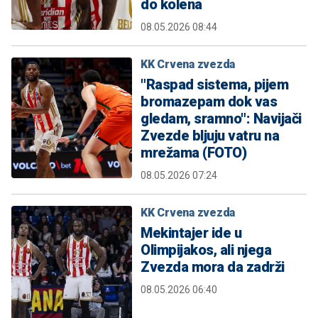
do kolena
08.05.2026 08:44
KK Crvena zvezda
"Raspad sistema, pijem
bromazepam dok vas
gledam, sramno": Navijači
Zvezde bljuju vatru na
mrežama (FOTO)
08.05.2026 07:24
KK Crvena zvezda
Mekintajer ide u
Olimpijakos, ali njega
Zvezda mora da zadrži
08.05.2026 06:40