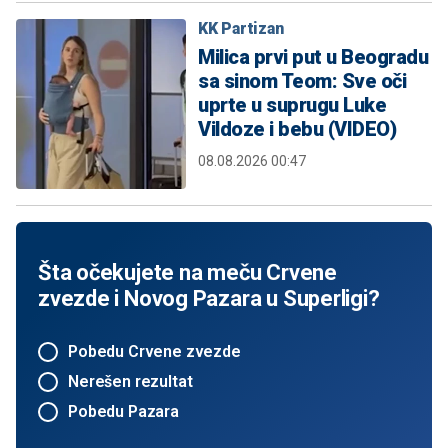
KK Partizan
Milica prvi put u Beogradu
sa sinom Teom: Sve oči
uprte u suprugu Luke
Vildoze i bebu (VIDEO)
08.08.2026 00:47
Šta očekujete na meču Crvene
zvezde i Novog Pazara u Superligi?
Pobedu Crvene zvezde
Nerešen rezultat
Pobedu Pazara