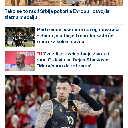
Tako se to radi! Srbija pokorila Evropu i osvojila
zlatnu medalju
Partizanov biser ima novog udvarača
- Samo je pitanje trenutka kada će
otići i za koliko novca
"U
Zvezdi je uvek pitanje života i
smrti": Javio se Dejan Stanković -
"Moraćemo da rotiramo"