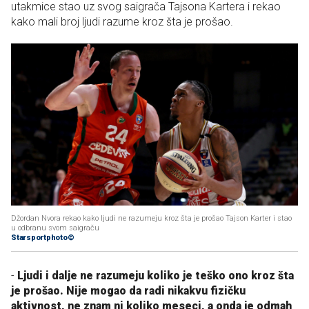
utakmice stao uz svog saigrača Tajsona Kartera i rekao
kako mali broj ljudi razume kroz šta je prošao.
Džordan Nvora rekao kako ljudi ne razumeju kroz šta je prošao Tajson Karter i stao
u odbranu svom saigraču
Starsportphoto©
-
Ljudi i dalje ne razumeju koliko je teško ono kroz šta
je prošao. Nije mogao da radi nikakvu fizičku
aktivnost, ne znam ni koliko meseci, a onda je odmah