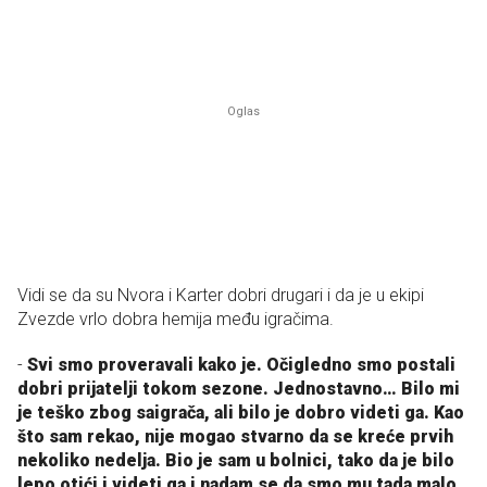
Vidi se da su Nvora i Karter dobri drugari i da je u ekipi
Zvezde vrlo dobra hemija među igračima.
-
Svi smo proveravali kako je. Očigledno smo postali
dobri prijatelji tokom sezone. Jednostavno… Bilo mi
je teško zbog saigrača, ali bilo je dobro videti ga. Kao
što sam rekao, nije mogao stvarno da se kreće prvih
nekoliko nedelja. Bio je sam u bolnici, tako da je bilo
lepo otići i videti ga i nadam se da smo mu tada malo