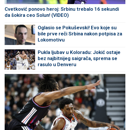
Cvetković ponovo heroj: Srbinu trebalo 16 sekundi
da šokira ceo Solun! (VIDEO)
Oglasio se Pokuševski! Evo koje su
bile prve reči Srbina nakon potpisa za
Lokomotivu
Pukla ljubav u Koloradu: Jokić ostaje
bez najbitnijeg saigrača, sprema se
rasulo u Denveru