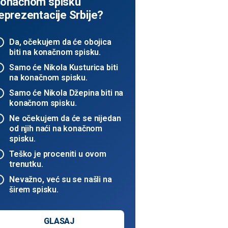
onačnom spisku
eprezentacije Srbije?
Da, očekujem da će obojica
biti na konačnom spisku.
Samo će Nikola Kusturica biti
na konačnom spisku.
Samo će Nikola Džepina biti na
konačnom spisku.
Ne očekujem da će se nijedan
od njih naći na konačnom
spisku.
Teško je proceniti u ovom
trenutku.
Nevažno, već su se našli na
širem spisku.
GLASAJ