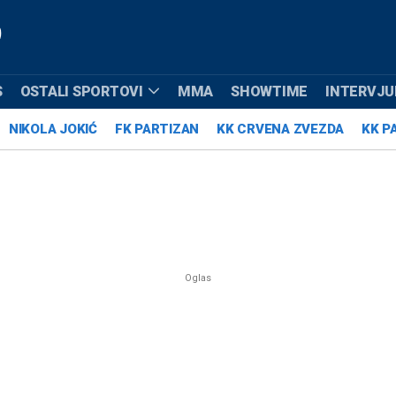
S
OSTALI SPORTOVI
MMA
SHOWTIME
INTERVJUI
NIKOLA JOKIĆ
FK PARTIZAN
KK CRVENA ZVEZDA
KK P