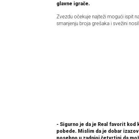
glavne igrače.
Zvezdu očekuje najteži mogući ispit na 
smanjenju broja grešaka i svežini nosi
- Sigurno je da je Real favorit kod
pobede. Mislim da je dobar izazov 
posebno u zadnjoj četvrtini da mo