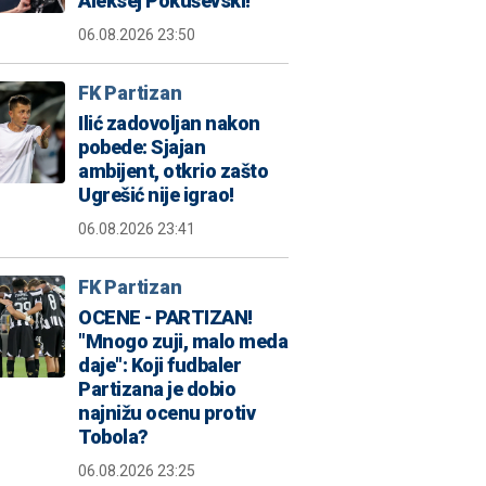
Aleksej Pokuševski!
06.08.2026 23:50
FK Partizan
Ilić zadovoljan nakon
pobede: Sjajan
ambijent, otkrio zašto
Ugrešić nije igrao!
06.08.2026 23:41
FK Partizan
OCENE - PARTIZAN!
"Mnogo zuji, malo meda
daje": Koji fudbaler
Partizana je dobio
najnižu ocenu protiv
Tobola?
06.08.2026 23:25