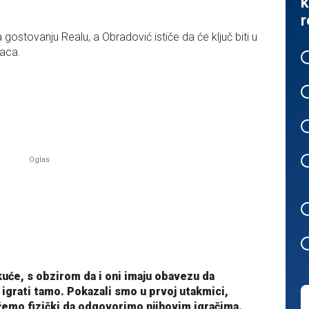
k
r
gostovanju Realu, a Obradović ističe da će ključ biti u
laca.
 kuće, s obzirom da i oni imaju obavezu da
igrati tamo. Pokazali smo u prvoj utakmici,
žemo fizički da odgovorimo njihovim igračima.