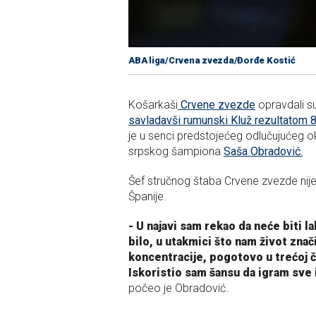
ABA liga/Crvena zvezda/Đorđe Kostić
Košarkaši
Crvene zvezde
opravdali s
savladavši rumunski Kluž rezultatom 
je u senci predstojećeg odlučujućeg ok
srpskog šampiona
Saša Obradović.
Šef stručnog štaba Crvene zvezde nije
Španije.
- U najavi sam rekao da neće biti l
bilo, u utakmici što nam život znač
koncentracije, pogotovo u trećoj če
Iskoristio sam šansu da igram sve 
počeo je Obradović.