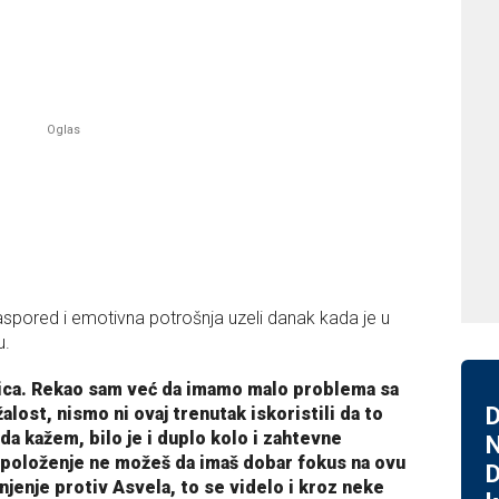
spored i emotivna potrošnja uzeli danak kada je u
u.
kmica. Rekao sam već da imamo malo problema sa
D
lost, nismo ni ovaj trenutak iskoristili da to
a kažem, bilo je i duplo kolo i zahtevne
N
spoloženje ne možeš da imaš dobar fokus na ovu
D
njenje protiv Asvela, to se videlo i kroz neke