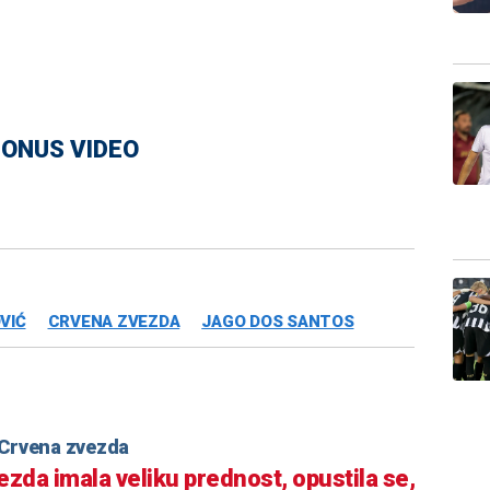
ONUS VIDEO
VIĆ
CRVENA ZVEZDA
JAGO DOS SANTOS
Crvena zvezda
ezda imala veliku prednost, opustila se,