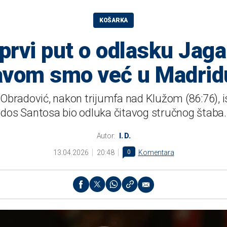
KOŠARKA
prvi put o odlasku Jaga
avom smo već u Madridu
bradović, nakon trijumfa nad Klužom (86:76), i
dos Santosa bio odluka čitavog stručnog štaba.
Autor:
I. D.
13.04.2026
20:48
0
Komentara