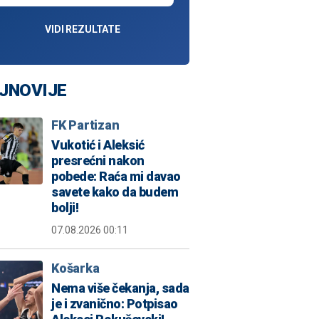
VIDI REZULTATE
JNOVIJE
FK Partizan
Vukotić i Aleksić
presrećni nakon
pobede: Raća mi davao
savete kako da budem
bolji!
07.08.2026 00:11
Košarka
Nema više čekanja, sada
je i zvanično: Potpisao