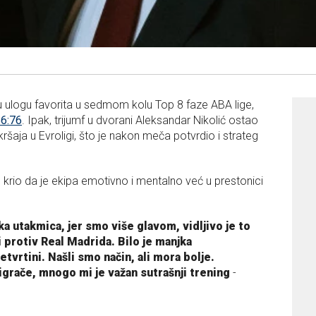
u ulogu favorita u sedmom kolu Top 8 faze ABA lige,
86:76
. Ipak, trijumf u dvorani Aleksandar Nikolić ostao
ršaja u Evroligi, što je nakon meča potvrdio i strateg
 krio da je ekipa emotivno i mentalno već u prestonici
aka utakmica, jer smo više glavom, vidljivo je to
i protiv Real Madrida. Bilo je manjka
tvrtini. Našli smo način, ali mora bolje.
igrače, mnogo mi je važan sutrašnji trening
-