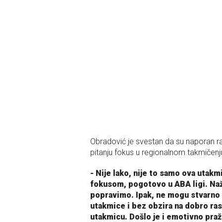
Obradović je svestan da su naporan ra
pitanju fokus u regionalnom takmičenj
- Nije lako, nije to samo ova uta
fokusom, pogotovo u ABA ligi. Naža
popravimo. Ipak, ne mogu stvarno d
utakmice i bez obzira na dobro ra
utakmicu. Došlo je i emotivno praž