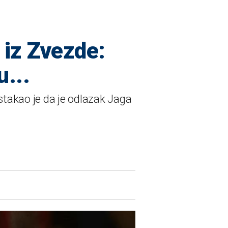
 iz Zvezde:
...
stakao je da je odlazak Jaga