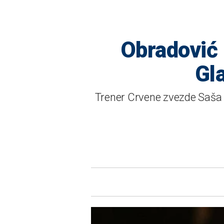
Obradović 
Gl
Trener Crvene zvezde Saša O