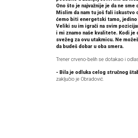
Ono što je najvažnije je da ne sme
Mislim da nam tu još fali iskustvo 
ćemo biti energetski tamo, jedin
Veliki su im igrači na svim pozici
i mi znamo naše kvalitete. Kodi je
svežeg za ovu utakmicu. Ne možeš
da budeš dobar u oba smera.
Trener crveno-belih se dotakao i odl
- Bila je odluka celog stručnog štab
zaključio je Obradović.