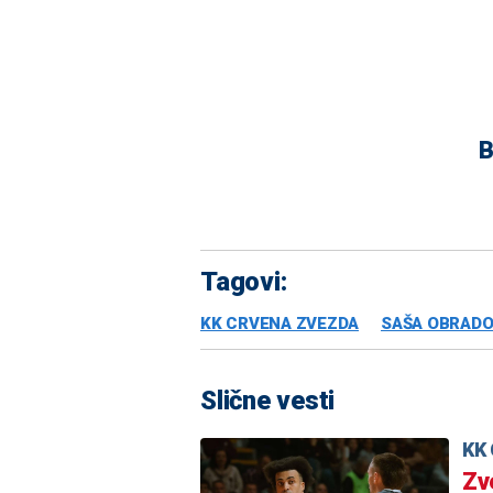
B
Tagovi:
KK CRVENA ZVEZDA
SAŠA OBRADO
Slične vesti
KK 
Zv