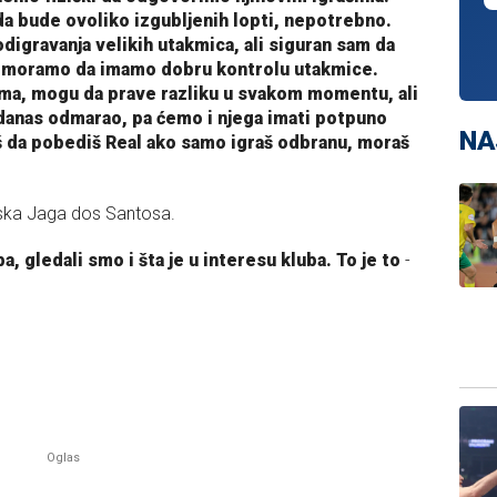
 da bude ovoliko izgubljenih lopti, nepotrebno.
odigravanja velikih utakmica, ali siguran sam da
o moramo da imamo dobru kontrolu utakmice.
jama, mogu da prave razliku u svakom momentu, ali
 danas odmarao, pa ćemo i njega imati potpuno
NA
 da pobediš Real ako samo igraš odbranu, moraš
aska Jaga dos Santosa.
a, gledali smo i šta je u interesu kluba. To je to
-