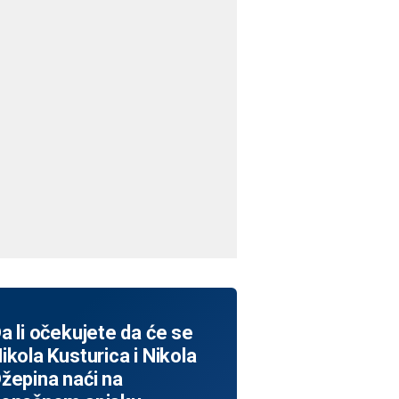
a li očekujete da će se
ikola Kusturica i Nikola
žepina naći na