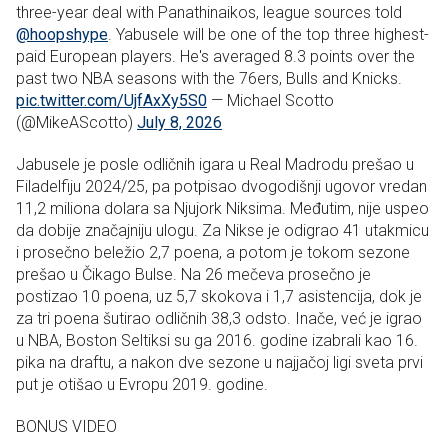
three-year deal with Panathinaikos, league sources told
@hoopshype
. Yabusele will be one of the top three highest-
paid European players. He's averaged 8.3 points over the
past two NBA seasons with the 76ers, Bulls and Knicks.
pic.twitter.com/UjfAxXy5S0
— Michael Scotto
(@MikeAScotto)
July 8, 2026
Jabusele je posle odličnih igara u Real Madrodu prešao u
Filadelfiju 2024/25, pa potpisao dvogodišnji ugovor vredan
11,2 miliona dolara sa Njujork Niksima. Međutim, nije uspeo
da dobije značajniju ulogu. Za Nikse je odigrao 41 utakmicu
i prosečno beležio 2,7 poena, a potom je tokom sezone
prešao u Čikago Bulse. Na 26 mečeva prosečno je
postizao 10 poena, uz 5,7 skokova i 1,7 asistencija, dok je
za tri poena šutirao odličnih 38,3 odsto. Inače, već je igrao
u NBA, Boston Seltiksi su ga 2016. godine izabrali kao 16.
pika na draftu, a nakon dve sezone u najjačoj ligi sveta prvi
put je otišao u Evropu 2019. godine.
BONUS VIDEO