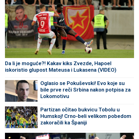
Da li je moguće?! Kakav kiks Zvezde, Hapoel
iskoristio glupost Mateusa i Lukasena (VIDEO)
Oglasio se Pokuševski! Evo koje su
bile prve reči Srbina nakon potpisa za
Lokomotivu
Partizan očitao bukvicu Tobolu u
Humskoj! Crno-beli velikom pobedom
zakoračili ka Španiji