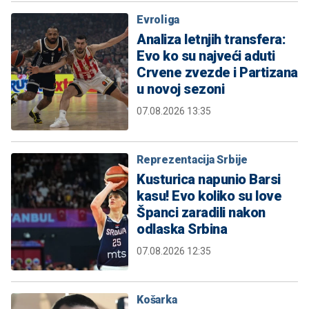
Evroliga
Analiza letnjih transfera:
Evo ko su najveći aduti
Crvene zvezde i Partizana
u novoj sezoni
07.08.2026 13:35
Reprezentacija Srbije
Kusturica napunio Barsi
kasu! Evo koliko su love
Španci zaradili nakon
odlaska Srbina
07.08.2026 12:35
Košarka