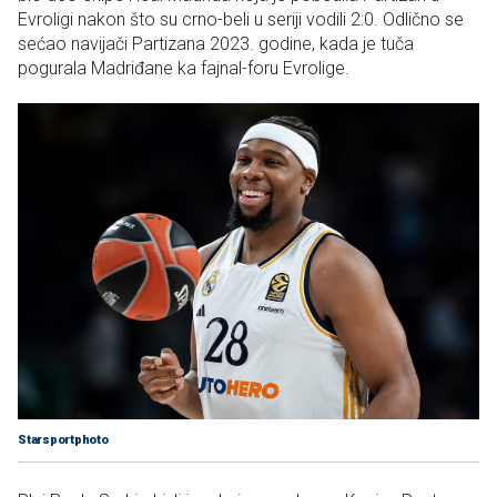
Evroligi nakon što su crno-beli u seriji vodili 2:0. Odlično se
sećao navijači Partizana 2023. godine, kada je tuča
pogurala Madriđane ka fajnal-foru Evrolige.
Starsportphoto