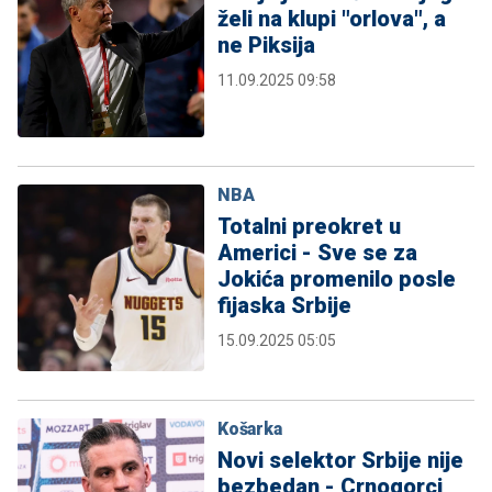
želi na klupi "orlova", a
ne Piksija
11.09.2025 09:58
NBA
Totalni preokret u
Americi - Sve se za
Jokića promenilo posle
fijaska Srbije
15.09.2025 05:05
Košarka
Novi selektor Srbije nije
bezbedan - Crnogorci