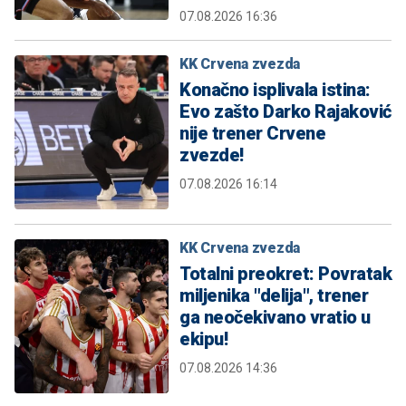
07.08.2026 16:36
KK Crvena zvezda
Konačno isplivala istina:
Evo zašto Darko Rajaković
nije trener Crvene
zvezde!
07.08.2026 16:14
KK Crvena zvezda
Totalni preokret: Povratak
miljenika "delija", trener
ga neočekivano vratio u
ekipu!
07.08.2026 14:36