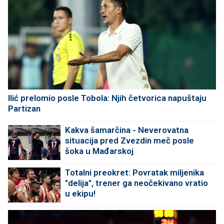
Ilić prelomio posle Tobola: Njih četvorica napuštaju
Partizan
Kakva šamarčina - Neverovatna
situacija pred Zvezdin meč posle
šoka u Mađarskoj
Totalni preokret: Povratak miljenika
"delija", trener ga neočekivano vratio
u ekipu!