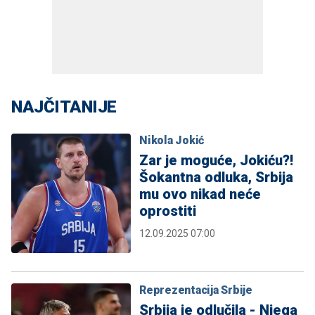
NAJČITANIJE
Nikola Jokić
Zar je moguće, Jokiću?!
Šokantna odluka, Srbija
mu ovo nikad neće
oprostiti
12.09.2025 07:00
Reprezentacija Srbije
Srbija je odlučila - Njega