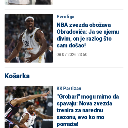
Evroliga
NBA zvezda obožava
Obradovića: Ja se njemu
divim, on je razlog što
sam došao!
08.07.2026 23:50
Košarka
KK Partizan
"Grobari" mogu mirno da
spavaju: Nova zvezda
trenira za narednu
sezonu, evo ko mo
pomaže!