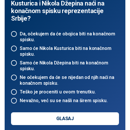
Kusturica i Nikola Džepina naći na
konačnom spisku reprezentacije
Srbije?
Da, očekujem da će obojica biti na konačnom
spisku.
Samo će Nikola Kusturica biti na konačnom
spisku.
Samo će Nikola Džepina biti na konačnom
spisku.
Ne očekujem da će se nijedan od njih naći na
konačnom spisku.
Teško je proceniti u ovom trenutku.
Nevažno, već su se našli na širem spisku.
GLASAJ