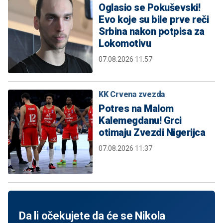
Oglasio se Pokuševski!
Evo koje su bile prve reči
Srbina nakon potpisa za
Lokomotivu
07.08.2026 11:57
KK Crvena zvezda
Potres na Malom
Kalemegdanu! Grci
otimaju Zvezdi Nigerijca
07.08.2026 11:37
Da li očekujete da će se Nikola