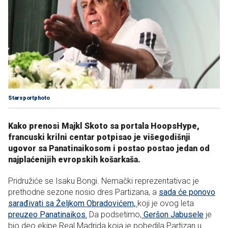
Starsportphoto
Kako prenosi Majkl Skoto sa portala HoopsHype,
francuski krilni centar potpisao je višegodišnji
ugovor sa Panatinaikosom i postao postao jedan od
najplaćenijih evropskih košarkaša.
Pridružiće se Isaku Bongi. Nemački reprezentativac je
prethodne sezone nosio dres Partizana, a
sada će ponovo
sarađivati sa Željkom Obradovićem,
koji je ovog leta
preuzeo Panatinaikos.
Da podsetimo,
Geršon Jabusele
je
bio deo ekipe Real Madrida koja je pobedila Partizan u