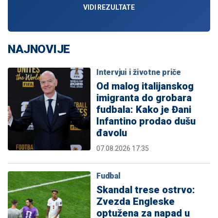
VIDI REZULTATE
NAJNOVIJE
Intervjui i životne priče
Od malog italijanskog
imigranta do grobara
fudbala: Kako je Đani
Infantino prodao dušu
đavolu
07.08.2026 17:35
Fudbal
Skandal trese ostrvo:
Zvezda Engleske
optužena za napad u