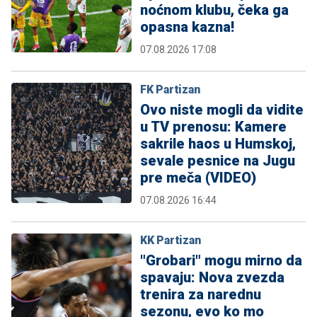
noćnom klubu, čeka ga
opasna kazna!
07.08.2026 17:08
FK Partizan
Ovo niste mogli da vidite
u TV prenosu: Kamere
sakrile haos u Humskoj,
sevale pesnice na Jugu
pre meča (VIDEO)
07.08.2026 16:44
KK Partizan
"Grobari" mogu mirno da
spavaju: Nova zvezda
trenira za narednu
sezonu, evo ko mo