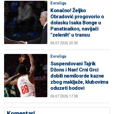
Evroliga
Konačno! Željko
Obradović progovorio o
dolasku Isaka Bonge u
Panatinaikos, navijači
"zelenih" u transu
06.07.2026 20:30
Evroliga
Suspendovani Tajrik
Džons i Nan! Crni Grci
dobili nemilosrde kazne
zbog makljaže, klubovima
oduzeti bodovi
06.07.2026 17:38
Komentari