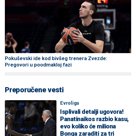
Pokuševski ide kod bivšeg trenera Zvezde:
Pregovori u poodmakloj fazi
Preporučene vesti
Evroliga
Isplivali detalji ugovora!
Panatinaikos razbio kasu,
evo koliko će miliona
Bonga zaraditi za tri