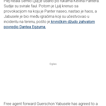
Plej Reala Serhio Ljulj je udario po rukama Kevina Pantera.
Sudije su svirale faul. Potom je Ljulj krenuo sa
provokacijom na koju je Panter naseo, nastao je haos, a
Jabusele je bio među igračima koji su učestvovao u
incidentu na terenu, pošto je
krvničkim džudo zahvatom
povredio Dantea Egzuma.
Free agent forward Guerschon Yabusele has agreed to a