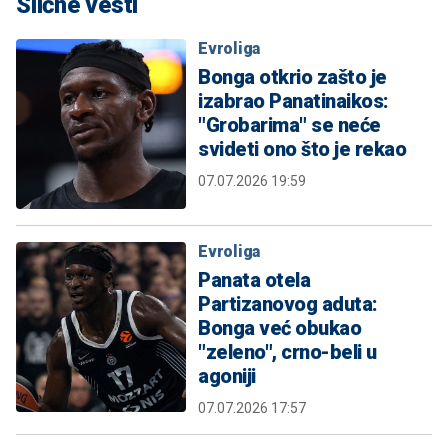
Slične vesti
Evroliga
Bonga otkrio zašto je
izabrao Panatinaikos:
"Grobarima" se neće
svideti ono što je rekao
07.07.2026 19:59
Evroliga
Panata otela
Partizanovog aduta:
Bonga već obukao
"zeleno", crno-beli u
agoniji
07.07.2026 17:57