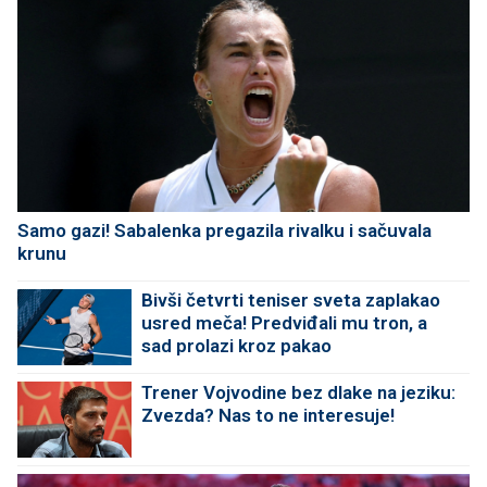
Samo gazi! Sabalenka pregazila rivalku i sačuvala
krunu
Bivši četvrti teniser sveta zaplakao
usred meča! Predviđali mu tron, a
sad prolazi kroz pakao
Trener Vojvodine bez dlake na jeziku:
Zvezda? Nas to ne interesuje!