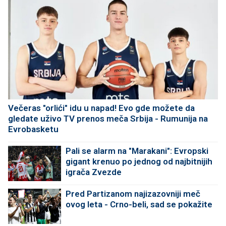
Večeras "orlići" idu u napad! Evo gde možete da
gledate uživo TV prenos meča Srbija - Rumunija na
Evrobasketu
Pali se alarm na "Marakani": Evropski
gigant krenuo po jednog od najbitnijih
igrača Zvezde
Pred Partizanom najizazovniji meč
ovog leta - Crno-beli, sad se pokažite