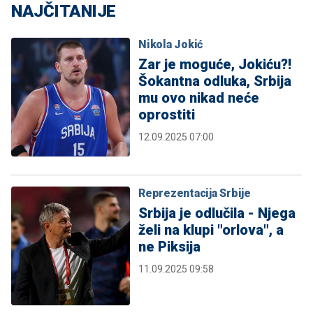
NAJČITANIJE
Nikola Jokić
Zar je moguće, Jokiću?!
Šokantna odluka, Srbija
mu ovo nikad neće
oprostiti
12.09.2025 07:00
Reprezentacija Srbije
Srbija je odlučila - Njega
želi na klupi "orlova", a
ne Piksija
11.09.2025 09:58