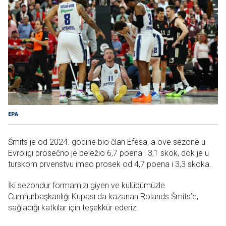
EPA
Šmits je od 2024. godine bio član Efesa, a ove sezone u
Evroligi prosečno je beležio 6,7 poena i 3,1 skok, dok je u
turskom prvenstvu imao prosek od 4,7 poena i 3,3 skoka.
İki sezondur formamızı giyen ve kulübümüzle
Cumhurbaşkanlığı Kupası da kazanan Rolands Šmits’e,
sağladığı katkılar için teşekkür ederiz.