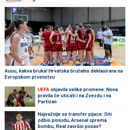
Auuu, kakva bruka! Hrvatska brutalno deklasirana na
Evropskom prvenstvu
UEFA
objavila velike promene: Nova
pravila će uticati i na Zvezdu i na
Partizan
Najvažnije sa transfer pijace: Siti
odbio ponudu, Arsenal sprema
bombu, Real završio posao?