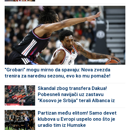
"Grobari" mogu mirno da spavaju: Nova zvezda
trenira za narednu sezonu, evo ko mu pomaže!
Skandal zbog transfera Dakua!
Pobesneli navijači uz zastavu
"Kosovo je Srbija" terali Albanca iz
kluba
Partizan među elitom! Samo devet
klubova u Evropi uspelo ono što je
uradio tim iz Humske