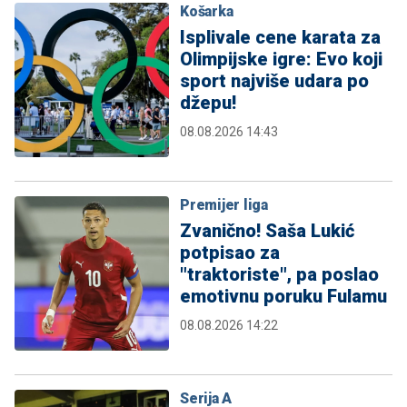
Košarka
Isplivale cene karata za
Olimpijske igre: Evo koji
sport najviše udara po
džepu!
08.08.2026 14:43
Premijer liga
Zvanično! Saša Lukić
potpisao za
"traktoriste", pa poslao
emotivnu poruku Fulamu
08.08.2026 14:22
Serija A