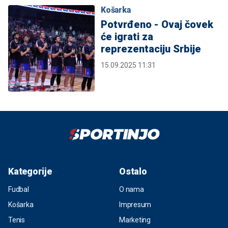
Košarka
Potvrđeno - Ovaj čovek
će igrati za
reprezentaciju Srbije
15.09.2025 11:31
Kategorije
Ostalo
Fudbal
O nama
Košarka
Impresum
Tenis
Marketing