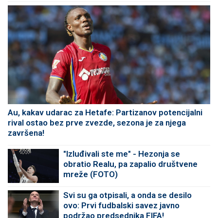
Au, kakav udarac za Hetafe: Partizanov potencijalni
rival ostao bez prve zvezde, sezona je za njega
završena!
"Izluđivali ste me" - Hezonja se
obratio Realu, pa zapalio društvene
mreže (FOTO)
Svi su ga otpisali, a onda se desilo
ovo: Prvi fudbalski savez javno
podržao predsednika FIFA!