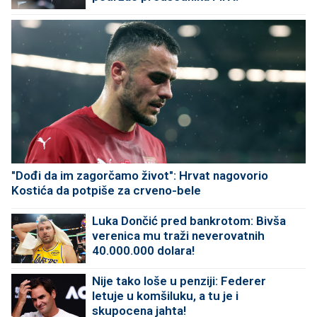
"Dođi da im zagorčamo život": Hrvat nagovorio
Kostića da potpiše za crveno-bele
Luka Dončić pred bankrotom: Bivša
verenica mu traži neverovatnih
40.000.000 dolara!
Nije tako loše u penziji: Federer
letuje u komšiluku, a tu je i
skupocena jahta!