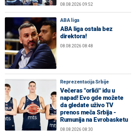
08.08.2026 09:52
ABA liga
ABA liga ostala bez
direktora!
08.08.2026 08:48
Reprezentacija Srbije
Večeras "orlići" idu u
napad! Evo gde možete
da gledate uživo TV
prenos meča Srbija -
Rumunija na Evrobasketu
08.08.2026 08:30