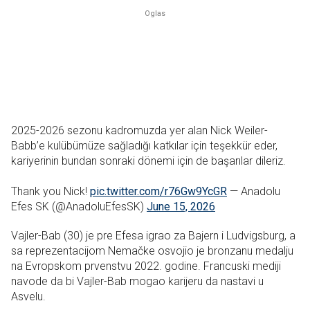
2025-2026 sezonu kadromuzda yer alan Nick Weiler-
Babb’e kulübümüze sağladığı katkılar için teşekkür eder,
kariyerinin bundan sonraki dönemi için de başarılar dileriz.
Thank you Nick!
pic.twitter.com/r76Gw9YcGR
— Anadolu
Efes SK (@AnadoluEfesSK)
June 15, 2026
Vajler-Bab (30) je pre Efesa igrao za Bajern i Ludvigsburg, a
sa reprezentacijom Nemačke osvojio je bronzanu medalju
na Evropskom prvenstvu 2022. godine. Francuski mediji
navode da bi Vajler-Bab mogao karijeru da nastavi u
Asvelu.