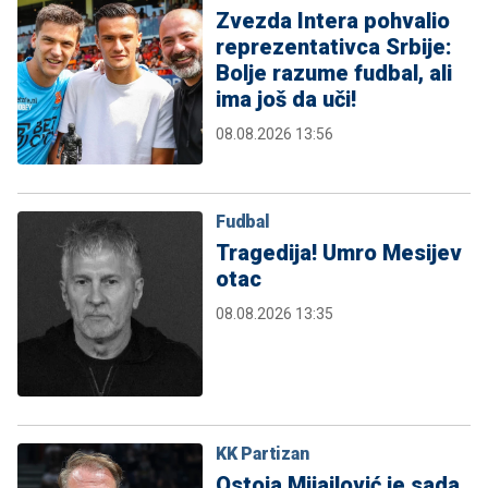
Zvezda Intera pohvalio
reprezentativca Srbije:
Bolje razume fudbal, ali
ima još da uči!
08.08.2026 13:56
Fudbal
Tragedija! Umro Mesijev
otac
08.08.2026 13:35
KK Partizan
Ostoja Mijailović je sada