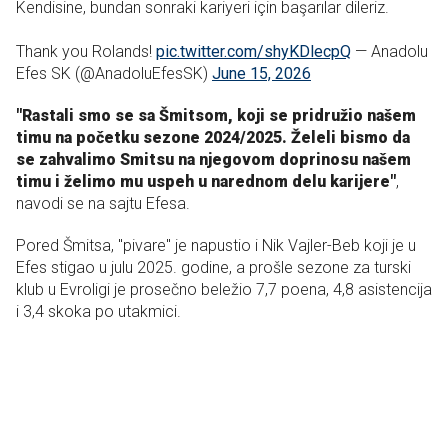
Kendisine, bundan sonraki kariyeri için başarılar dileriz.
Thank you Rolands!
pic.twitter.com/shyKDlecpQ
— Anadolu
Efes SK (@AnadoluEfesSK)
June 15, 2026
"Rastali smo se sa Šmitsom, koji se pridružio našem
timu na početku sezone 2024/2025. Želeli bismo da
se zahvalimo Smitsu na njegovom doprinosu našem
timu i želimo mu uspeh u narednom delu karijere"
,
navodi se na sajtu Efesa.
Pored Šmitsa, "pivare" je napustio i Nik Vajler-Beb koji je u
Efes stigao u julu 2025. godine, a prošle sezone za turski
klub u Evroligi je prosečno beležio 7,7 poena, 4,8 asistencija
i 3,4 skoka po utakmici.