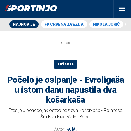
NAJNOVIJE
FK CRVENA ZVEZDA
NIKOLA JOKIĆ
KOŠARKA
Počelo je osipanje - Evroligaša
u istom danu napustila dva
košarkaša
Efes je u ponedeljak ostao bez dva košarkaša - Rolandsa
Šmitsa i Nika Vajler-Beba.
Autor:
Đ. M.