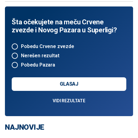
Šta očekujete na meču Crvene
zvezde i Novog Pazara u Superligi?
Pobedu Crvene zvezde
Nerešen rezultat
Pobedu Pazara
GLASAJ
VIDI REZULTATE
NAJNOVIJE