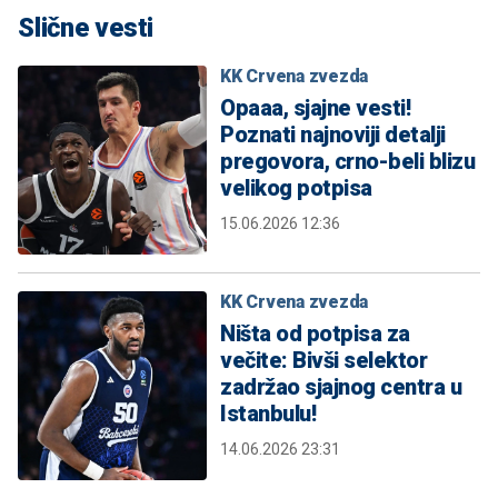
Slične vesti
KK Crvena zvezda
Opaaa, sjajne vesti!
Poznati najnoviji detalji
pregovora, crno-beli blizu
velikog potpisa
15.06.2026 12:36
KK Crvena zvezda
Ništa od potpisa za
večite: Bivši selektor
zadržao sjajnog centra u
Istanbulu!
14.06.2026 23:31