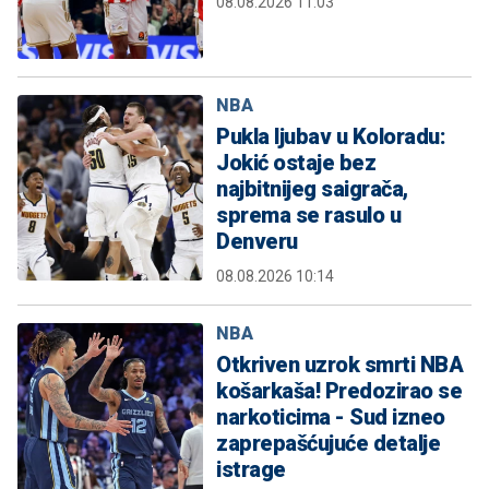
08.08.2026 11:03
NBA
Pukla ljubav u Koloradu:
Jokić ostaje bez
najbitnijeg saigrača,
sprema se rasulo u
Denveru
08.08.2026 10:14
NBA
Otkriven uzrok smrti NBA
košarkaša! Predozirao se
narkoticima - Sud izneo
zaprepašćujuće detalje
istrage