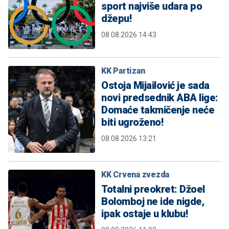
sport najviše udara po
džepu!
08.08.2026 14:43
KK Partizan
Ostoja Mijailović je sada
novi predsednik ABA lige:
Domaće takmičenje neće
biti ugroženo!
08.08.2026 13:21
KK Crvena zvezda
Totalni preokret: Džoel
Bolomboj ne ide nigde,
ipak ostaje u klubu!