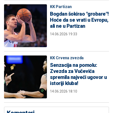
KK Partizan
Bogdan šokirao "grobare"!
Hoće da se vrati u Evropu,
ali ne u Partizan
14.06.2026 19:33
KK Crvena zvezda
Senzacija na pomolu:
Zvezda za Vučevića
spremila najveći ugovor u
istoriji kluba!
14.06.2026 18:10
Komentari