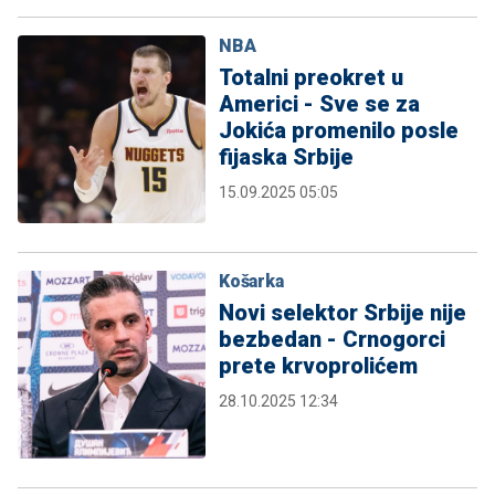
NBA
Totalni preokret u
Americi - Sve se za
Jokića promenilo posle
fijaska Srbije
15.09.2025 05:05
Košarka
Novi selektor Srbije nije
bezbedan - Crnogorci
prete krvoprolićem
28.10.2025 12:34