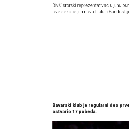
Bivši srprski reprezentativac u junu pun
ove sezone juri novu titulu u Bundesligi
Bavarski klub je regularni deo prv
ostvario 17 pobeda.