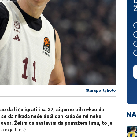
O
Ž
Starsportphoto
o da li ću igrati i sa 37, sigurno bih rekao da
NA
 se da nikada neće doći dan kada će mi neko
govor. Želim da nastavim da pomažem timu, to je
ekao je Lučić.