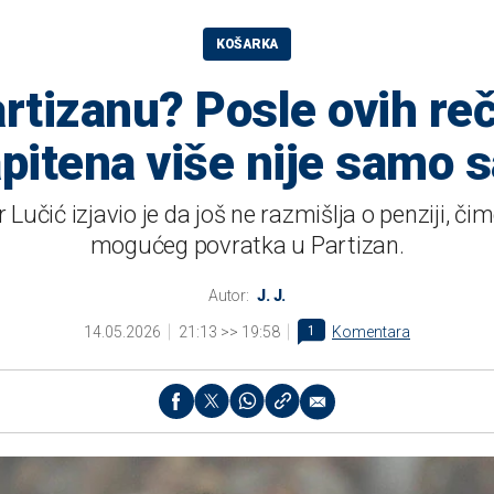
KOŠARKA
artizanu? Posle ovih reč
pitena više nije samo 
učić izjavio je da još ne razmišlja o penziji, či
mogućeg povratka u Partizan.
Autor:
J. J.
14.05.2026
21:13 >> 19:58
1
Komentara