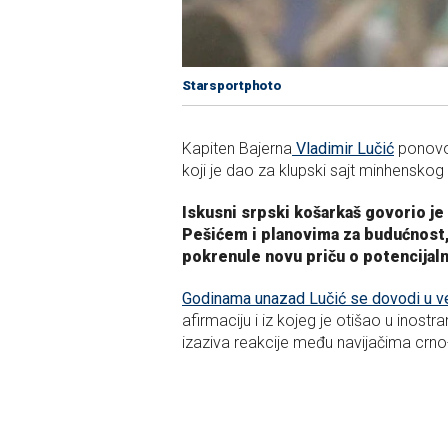
Starsportphoto
Kapiten Bajerna
Vladimir Lučić
ponovo 
koji je dao za klupski sajt minhenskog
Iskusni srpski košarkaš govorio je
Pešićem i planovima za budućnost, 
pokrenule novu priču o potencija
Godinama unazad Lučić se dovodi u v
afirmaciju i iz kojeg je otišao u inos
izaziva reakcije među navijačima crno-