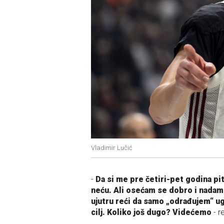
Vladimir Lučić
-
Da si me pre četiri-pet godina pita
neću. Ali osećam se dobro i nadam
ujutru reći da samo „odrađujem“ u
cilj. Koliko još dugo? Videćemo
- r