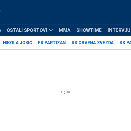
S
OSTALI SPORTOVI
MMA
SHOWTIME
INTERVJUI
NIKOLA JOKIĆ
FK PARTIZAN
KK CRVENA ZVEZDA
KK P