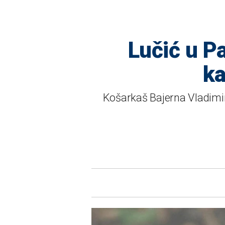
Lučić u P
ka
Košarkaš Bajerna Vladimir L