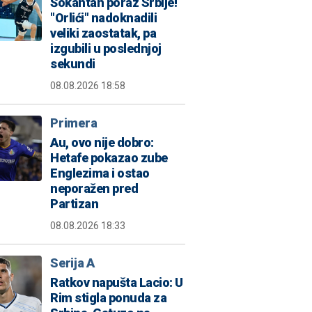
Šokantan poraz Srbije!
"Orlići" nadoknadili
veliki zaostatak, pa
izgubili u poslednjoj
sekundi
08.08.2026 18:58
Primera
Au, ovo nije dobro:
Hetafe pokazao zube
Englezima i ostao
neporažen pred
Partizan
08.08.2026 18:33
Serija A
Ratkov napušta Lacio: U
Rim stigla ponuda za