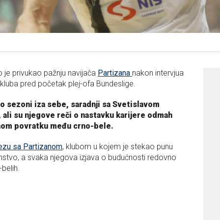
je privukao pažnju navijača
Partizana
nakon intervjua
 kluba pred početak plej-ofa Bundeslige.
 o sezoni iza sebe, saradnji sa Svetislavom
ali su njegove reči o nastavku karijere odmah
lnom povratku među crno-bele.
ezu sa Partizanom
, klubom u kojem je stekao punu
transtvo, a svaka njegova izjava o budućnosti redovno
belih.