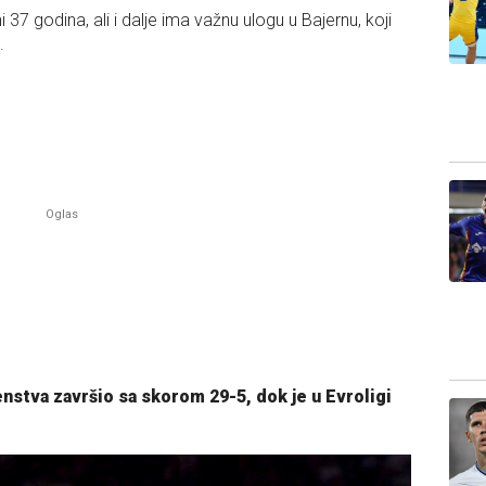
i 37 godina, ali i dalje ima važnu ulogu u Bajernu, koji
.
enstva završio sa skorom 29-5, dok je u Evroligi