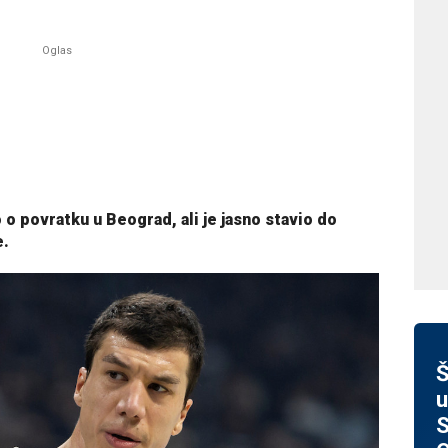
o povratku u Beograd, ali je jasno stavio do
e.
Š
u
S