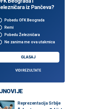
FK Beograda i
elezničara iz Pančeva?
Pobedu OFK Beograda
Remi
Pobedu Železničara
Ne zanima me ova utakmica
GLASAJ
VIDI REZULTATE
JNOVIJE
Reprezentacija Srbije