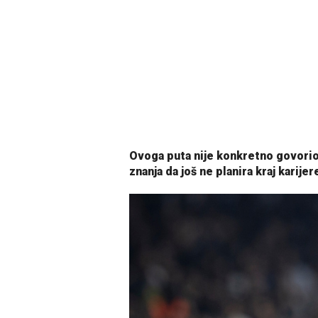
Ovoga puta nije konkretno govorio 
znanja da još ne planira kraj karijer