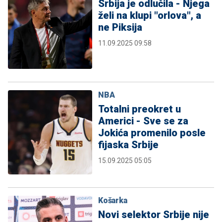
Srbija je odlučila - Njega
želi na klupi "orlova", a
ne Piksija
11.09.2025 09:58
NBA
Totalni preokret u
Americi - Sve se za
Jokića promenilo posle
fijaska Srbije
15.09.2025 05:05
Košarka
Novi selektor Srbije nije