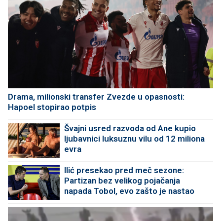
Drama, milionski transfer Zvezde u opasnosti:
Hapoel stopirao potpis
Švajni usred razvoda od Ane kupio
ljubavnici luksuznu vilu od 12 miliona
evra
Ilić presekao pred meč sezone:
Partizan bez velikog pojačanja
napada Tobol, evo zašto je nastao
problem