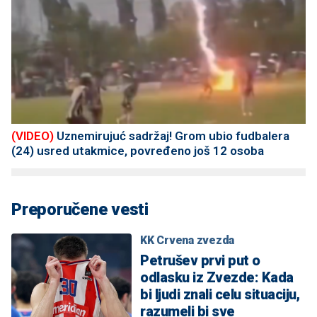
(VIDEO)
Uznemirujuć sadržaj! Grom ubio fudbalera
(24) usred utakmice, povređeno još 12 osoba
Preporučene vesti
KK Crvena zvezda
Petrušev prvi put o
odlasku iz Zvezde: Kada
bi ljudi znali celu situaciju,
razumeli bi sve