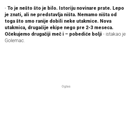
-
To je nešto što je bilo. Istoriju novinare prate. Lepo
je znati, ali ne predstavlja ništa. Nemamo ništa od
toga što smo ranije dobili neke utakmice. Nova
utakmica, drugačije ekipe nego pre 2-3 meseca.
Očekujemo drugačiji meč i – pobediće bolji
- istakao je
Golemac.