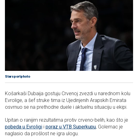
Starsportphoto
Košarkaši Dubaija gostuju Crvenoj zvezdi u narednom kolu
Evrolige, a šef struke tima iz Ujedinjenih Arapskih Emirata
osvrnuo se na prethodne duele i aktuelnu situaciju u ekipi.
Upitan o ranijim rezultatima protiv crveno-belih, kao što je
pobeda u Evroligi
i
poraz u VTB Superkupu
, Golemac je
naglasio da prošlost ne igra ulogu.