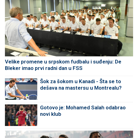
Velike promene u srpskom fudbalu i suđenju: De
Bleker imao prvi radni dan u FSS
Šok za šokom u Kanadi - Šta se to
dešava na mastersu u Montrealu?
Gotovo je: Mohamed Salah odabrao
novi klub