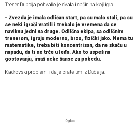
Trener Dubaija pohvalio je rivala i način na koji igra.
- Zvezda je imala odličan start, pa su malo stali, pa su
se neki igrači vratili i trebalo je vremena da se
naviknu jedni na druge. Odlična ekipa, sa odličnim
trenerom, igraju moderno, brzo, fizički jako. Nema tu
matematike, treba biti koncentrisan, da ne skaču u
napadu, da ti ne trče u leđa. Ako to uspeš na
gostovanju, imaš neke šanse za pobedu.
Kadrovski problemi i dalje prate tim iz Dubaija.