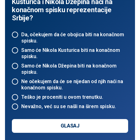
Kusturica i Nikola Džepina naći na
konačnom spisku reprezentacije
Srbije?
Da, očekujem da će obojica biti na konačnom
spisku.
Samo će Nikola Kusturica biti na konačnom
spisku.
Samo će Nikola Džepina biti na konačnom
spisku.
Ne očekujem da će se nijedan od njih naći na
konačnom spisku.
Teško je proceniti u ovom trenutku.
Nevažno, već su se našli na širem spisku.
GLASAJ