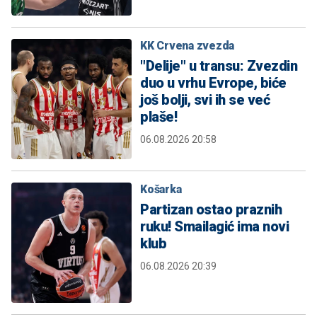
KK Crvena zvezda
"Delije" u transu: Zvezdin
duo u vrhu Evrope, biće
još bolji, svi ih se već
plaše!
06.08.2026 20:58
Košarka
Partizan ostao praznih
ruku! Smailagić ima novi
klub
06.08.2026 20:39