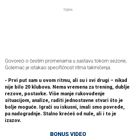
Govoreći o čestim promenama u sastavu tokom sezone,
Golemac je istakao specifičnost ritma takmičenja.
- Prvi put sam u ovom ritmu, ali su i svi drugi – nikad
nije bilo 20 klubova. Nema vremena za trening, dublje
rezove, postavke. Više manje rukovođenje
situacijom, analize, raditi jednostavne stvari što je
bolje moguće. Igrači su iskusni, imali smo povrede,
pa nadogradnje. Stalno krećeš od nule, ali i to je
izazov.
BONUS VIDEO