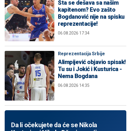
Šta se dešava sa našim
kapitenom? Evo zašto
Bogdanović nije na spisku
reprezentacije!
06.08.2026 17:34
Reprezentacija Srbije
Alimpijević objavio spisak!
Tu su i Jokić i Kusturica -
Nema Bogdana
06.08.2026 14:35
Da li očekujete da će se Nikola