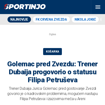
NAJNOVIJE
FK CRVENA ZVEZDA
NIKOLA JOKIĆ
KOŠARKA
Golemac pred Zvezdu: Trener
Dubaija progovorio o statusu
Filipa Petruševa
Trener Dubaija Jurica Golemac pred gostovanje Zvezdi
govorio je o kadrovskim problemima, mogućem nastupu
Filipa Petruševa i izazovima meča u Areni