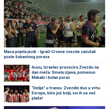
Maca pojela jezik - Igrači Crvene zvezde zaćutali
posle šokantnog poraza
Auuu, Izraelac provocira Zvezdu na
dan meča: Smela izjava, pomenuo
Makabi i bolan poraz
"Delije" u transu: Zvezdin duo u vrhu
Evrope, biće još bolji, svi ih se već
plaše!