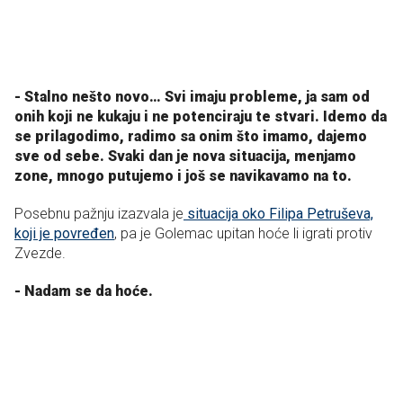
- Stalno nešto novo… Svi imaju probleme, ja sam od
onih koji ne kukaju i ne potenciraju te stvari. Idemo da
se prilagodimo, radimo sa onim što imamo, dajemo
sve od sebe. Svaki dan je nova situacija, menjamo
zone, mnogo putujemo i još se navikavamo na to.
Posebnu pažnju izazvala je
situacija oko Filipa Petruševa,
koji je povređen
, pa je Golemac upitan hoće li igrati protiv
Zvezde.
- Nadam se da hoće.