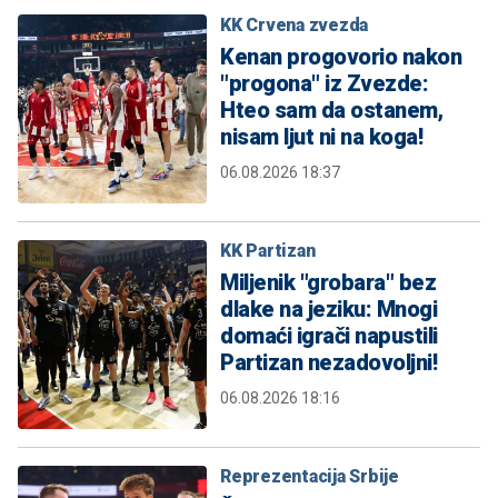
KK Crvena zvezda
Kenan progovorio nakon
"progona" iz Zvezde:
Hteo sam da ostanem,
nisam ljut ni na koga!
06.08.2026 18:37
KK Partizan
Miljenik "grobara" bez
dlake na jeziku: Mnogi
domaći igrači napustili
Partizan nezadovoljni!
06.08.2026 18:16
Reprezentacija Srbije