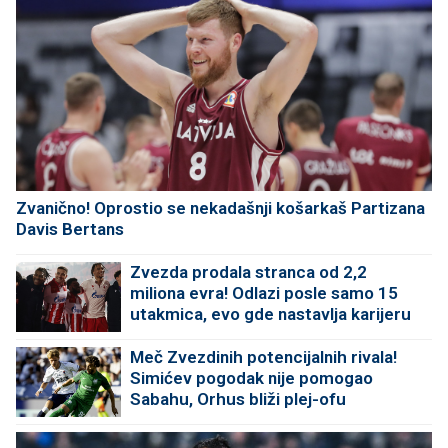
Zvanično! Oprostio se nekadašnji košarkaš Partizana
Davis Bertans
Zvezda prodala stranca od 2,2
miliona evra! Odlazi posle samo 15
utakmica, evo gde nastavlja karijeru
Meč Zvezdinih potencijalnih rivala!
Simićev pogodak nije pomogao
Sabahu, Orhus bliži plej-ofu