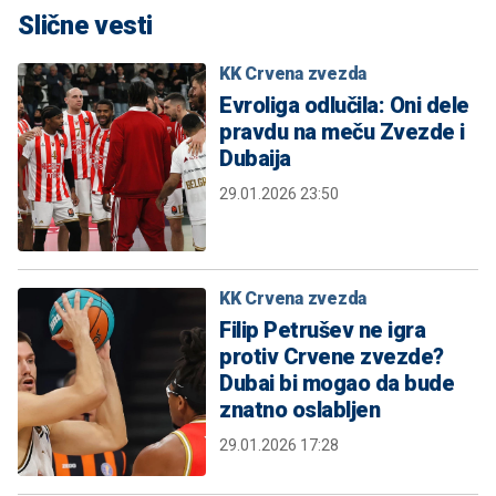
Slične vesti
KK Crvena zvezda
Evroliga odlučila: Oni dele
pravdu na meču Zvezde i
Dubaija
29.01.2026 23:50
KK Crvena zvezda
Filip Petrušev ne igra
protiv Crvene zvezde?
Dubai bi mogao da bude
znatno oslabljen
29.01.2026 17:28