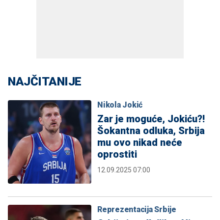
NAJČITANIJE
Nikola Jokić
Zar je moguće, Jokiću?!
Šokantna odluka, Srbija
mu ovo nikad neće
oprostiti
12.09.2025 07:00
Reprezentacija Srbije