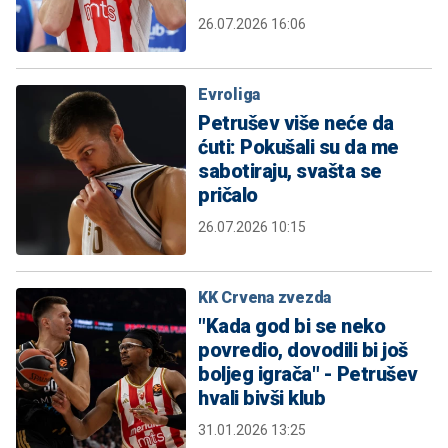
26.07.2026 16:06
Evroliga
Petrušev više neće da
ćuti: Pokušali su da me
sabotiraju, svašta se
pričalo
26.07.2026 10:15
KK Crvena zvezda
"Kada god bi se neko
povredio, dovodili bi još
boljeg igrača" - Petrušev
hvali bivši klub
31.01.2026 13:25