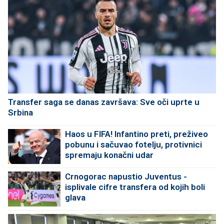
Transfer saga se danas završava: Sve oči uprte u
Srbina
Haos u FIFA! Infantino preti, preživeo
pobunu i sačuvao fotelju, protivnici
spremaju konačni udar
Crnogorac napustio Juventus -
isplivale cifre transfera od kojih boli
glava