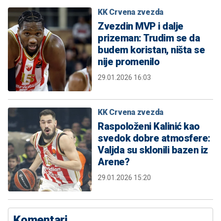
KK Crvena zvezda
Zvezdin MVP i dalje
prizeman: Trudim se da
budem koristan, ništa se
nije promenilo
29.01.2026 16:03
KK Crvena zvezda
Raspoloženi Kalinić kao
svedok dobre atmosfere:
Valjda su sklonili bazen iz
Arene?
29.01.2026 15:20
Komentari