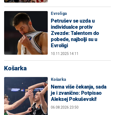
Evroliga
Petrušev se uzda u
individualce protiv
Zvezde: Talentom do
pobede, najbolji su u
Evroligi
10.11.2025 14:11
Košarka
Košarka
Nema više čekanja, sada
je i zvanično: Potpisao
Aleksej Pokuševski!
06.08.2026 23:50