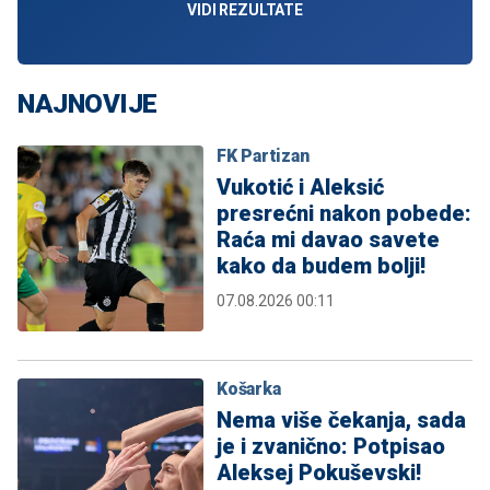
VIDI REZULTATE
NAJNOVIJE
FK Partizan
Vukotić i Aleksić
presrećni nakon pobede:
Raća mi davao savete
kako da budem bolji!
07.08.2026 00:11
Košarka
Nema više čekanja, sada
je i zvanično: Potpisao
Aleksej Pokuševski!