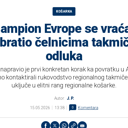
KOŠARKA
ampion Evrope se vrać
bratio čelnicima takmi
odluka
apravio je prvi konkretan korak ka povratku u AB
o kontaktirali rukovodstvo regionalnog takmiče
uključe u elitni rang regionalne košarke.
Autor:
J. P.
15.05.2026
13:38
0
Komentara