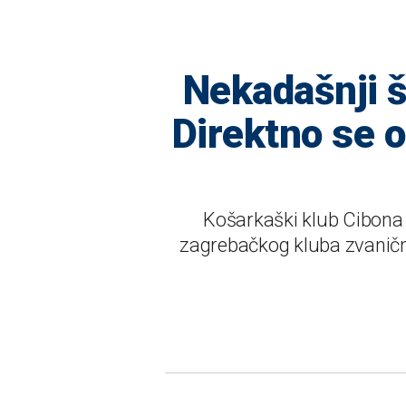
Nekadašnji š
Direktno se o
Košarkaški klub Cibona n
zagrebačkog kluba zvaničn