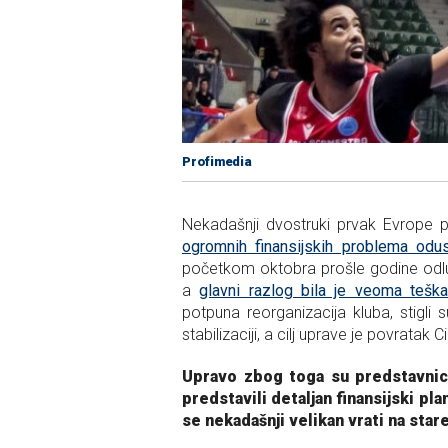
Profimedia
Nekadašnji dvostruki prvak Evrope p
ogromnih finansijskih problema odu
početkom oktobra prošle godine odluč
a
glavni razlog bila je veoma teška 
potpuna reorganizacija kluba, stigli su 
stabilizaciji, a cilj uprave je povratak
Upravo zbog toga su predstavnici
predstavili detaljan finansijski pl
se nekadašnji velikan vrati na star