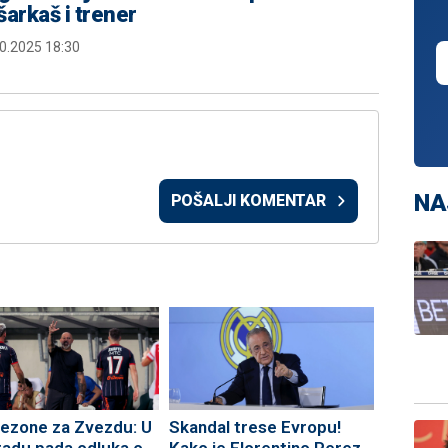
šarkaš i trener
0.2025 18:30
NA
POŠALJI KOMENTAR
ezone za Zvezdu: U
Skandal trese Evropu!
adu pada odluka o
Kako je Florentino Perez