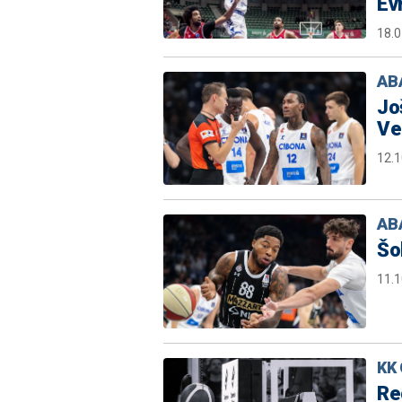
Ev
18.0
ABA
Jo
Ve
12.1
ABA
Šo
11.1
KK 
Re