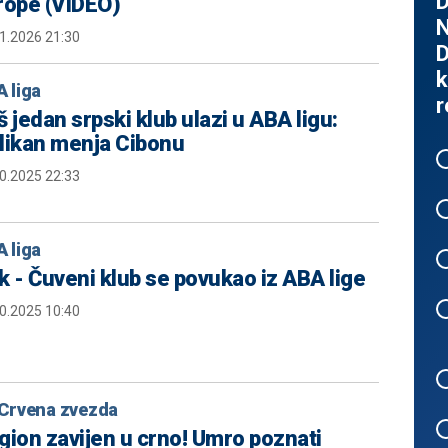
D
rope (VIDEO)
N
1.2026 21:30
D
k
 liga
r
š jedan srpski klub ulazi u ABA ligu:
likan menja Cibonu
0.2025 22:33
 liga
k - Čuveni klub se povukao iz ABA lige
0.2025 10:40
Crvena zvezda
gion zavijen u crno! Umro poznati