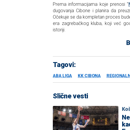
Prema informacijama koje prenosi "
dugovanja Cibone i planira da preu
Očekuje se da kompletan proces bude 
era zagrebačkog kluba, koji već god
istoriji.
B
Tagovi:
ABA LIGA
KK CIBONA
REGIONALN
Slične vesti
Ko
Ne 
ka