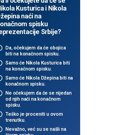
a li očekujete da će se
ikola Kusturica i Nikola
žepina naći na
onačnom spisku
eprezentacije Srbije?
Da, očekujem da će obojica
biti na konačnom spisku.
Samo će Nikola Kusturica biti
na konačnom spisku.
Samo će Nikola Džepina biti na
konačnom spisku.
Ne očekujem da će se nijedan
od njih naći na konačnom
spisku.
Teško je proceniti u ovom
trenutku.
Nevažno, već su se našli na