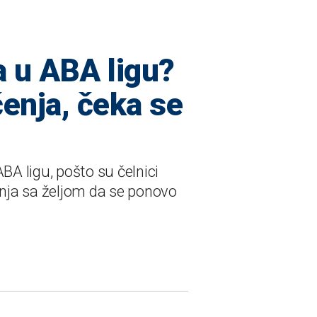
a u ABA ligu?
čenja, čeka se
A ligu, pošto su čelnici
nja sa željom da se ponovo