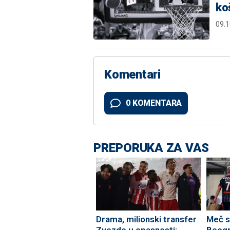
ko
09.1
Komentari
0 KOMENTARA
PREPORUKA ZA VAS
Drama, milionski transfer
Meč s
Zvezde u opasnosti:
Beogr