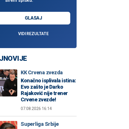
širem spisku.
GLASAJ
VIDI REZULTATE
JNOVIJE
KK Crvena zvezda
Konačno isplivala istina:
Evo zašto je Darko
Rajaković nije trener
Crvene zvezde!
07.08.2026 16:14
Superliga Srbije