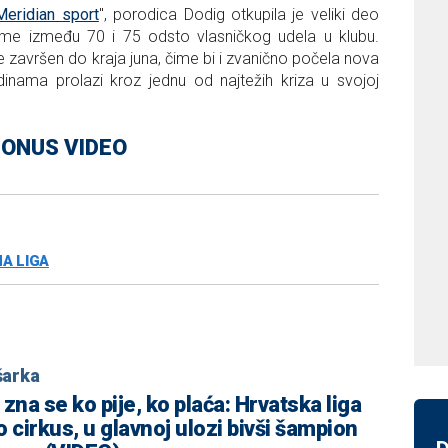
Meridian sport
", porodica Dodig otkupila je veliki deo
zme između 70 i 75 odsto vlasničkog udela u klubu.
završen do kraja juna, čime bi i zvanično počela nova
inama prolazi kroz jednu od najtežih kriza u svojoj
ONUS VIDEO
A LIGA
šarka
zna se ko pije, ko plaća: Hrvatska liga
o cirkus, u glavnoj ulozi bivši šampion