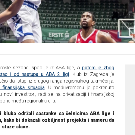
rošle sezone ispao je iz ABA lige, a
potom je zbog
stao i od nastupa u ABA 2 ligi
.
Klub iz Zagreba je
io da istupi iz drugog ranga regionalnog takmičenja,
finansijska situacija
. U međuvremenu je pokrenuta
novi investitori, radi se na privatizaciji i finansijskoj
 Cibone među regionalnu elitu.
 kluba održali sastanke sa čelnicima ABA lige i
an, kako bi dokazali ozbiljnost projekta i nameru da
e staze slave.