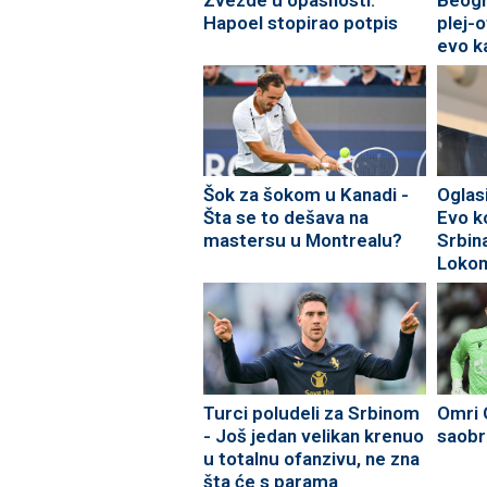
Hapoel stopirao potpis
plej-
evo k
Izrae
Šok za šokom u Kanadi -
Oglas
Šta se to dešava na
Evo ko
mastersu u Montrealu?
Srbin
Loko
Turci poludeli za Srbinom
Omri 
- Još jedan velikan krenuo
saobr
u totalnu ofanzivu, ne zna
šta će s parama