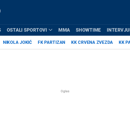
S
OSTALI SPORTOVI
MMA
SHOWTIME
INTERVJUI
NIKOLA JOKIĆ
FK PARTIZAN
KK CRVENA ZVEZDA
KK P