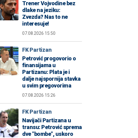
Trener Vojvodine bez
dlake na jeziku:
Zvezda? Nas to ne
interesuje!
07.08.2026 15:50
FK Partizan
Petrović progovorio o
finansijama u
Partizanu: Plata je i
dalje najspornija stavka
u svim pregovorima
07.08.2026 15:26
FK Partizan
Navijači Partizana u
transu: Petrović sprema
dve "bombe", uskoro