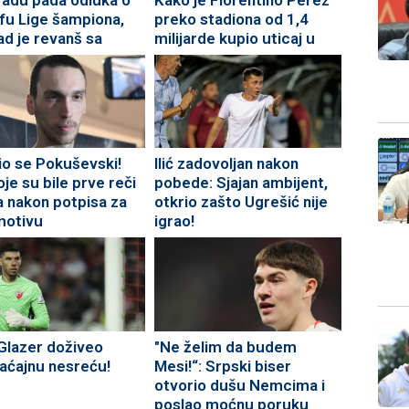
ofu Lige šampiona,
preko stadiona od 1,4
ad je revanš sa
milijarde kupio uticaj u
lcima
Premijer ligi
io se Pokuševski!
Ilić zadovoljan nakon
je su bile prve reči
pobede: Sjajan ambijent,
a nakon potpisa za
otkrio zašto Ugrešić nije
motivu
igrao!
Glazer doživeo
"Ne želim da budem
aćajnu nesreću!
Mesi!“: Srpski biser
otvorio dušu Nemcima i
poslao moćnu poruku