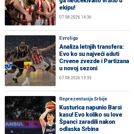
ga neočekivano vratio u
ekipu!
07.08.2026 14:36
Evroliga
Analiza letnjih transfera:
Evo ko su najveći aduti
Crvene zvezde i Partizana
u novoj sezoni
07.08.2026 13:35
Reprezentacija Srbije
Kusturica napunio Barsi
kasu! Evo koliko su love
Španci zaradili nakon
odlaska Srbina