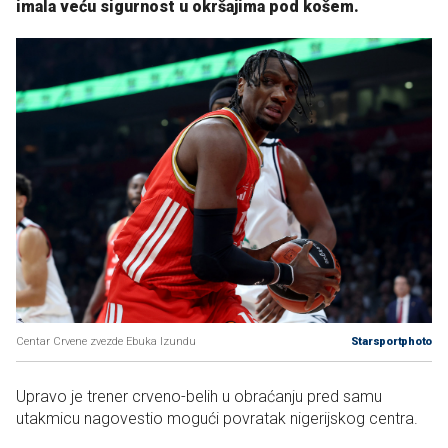
imala veću sigurnost u okršajima pod košem.
Centar Crvene zvezde Ebuka Izundu
Starsportphoto
Upravo je trener crveno-belih u obraćanju pred samu
utakmicu nagovestio mogući povratak nigerijskog centra.