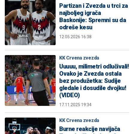
Partizan i Zvezda u trci za
najboljeg igrača
Baskonije: Spremni su da
odreše kesu
12.05.2026 16:38
KK Crvena zvezda
Uuuuu, milimetri odlučivali!
Ovako je Zvezda ostala
bez produžetka: Sudije
gledale i dosudile dvojku!
(VIDEO)
17.11.2025 19:34
KK Crvena zvezda
Burne reakcije navijača