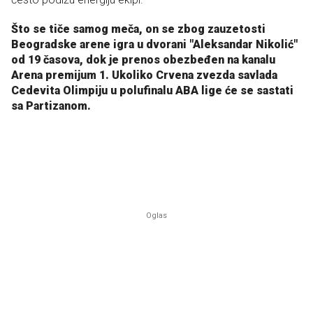
Što se tiče samog meča, on se zbog zauzetosti
Beogradske arene igra u dvorani "Aleksandar Nikolić"
od 19 časova, dok je prenos obezbeđen na kanalu
Arena premijum 1. Ukoliko Crvena zvezda savlada
Cedevita Olimpiju u polufinalu ABA lige će se sastati
sa Partizanom.