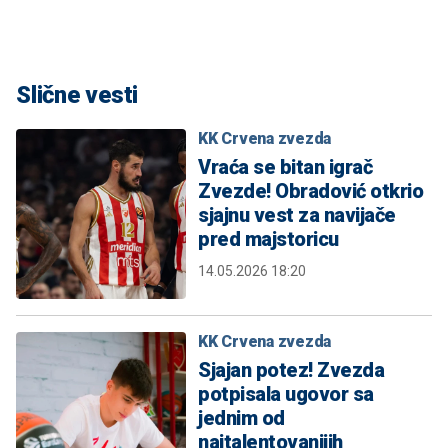
Slične vesti
KK Crvena zvezda
Vraća se bitan igrač
Zvezde! Obradović otkrio
sjajnu vest za navijače
pred majstoricu
14.05.2026 18:20
KK Crvena zvezda
Sjajan potez! Zvezda
potpisala ugovor sa
jednim od
najtalentovanijih