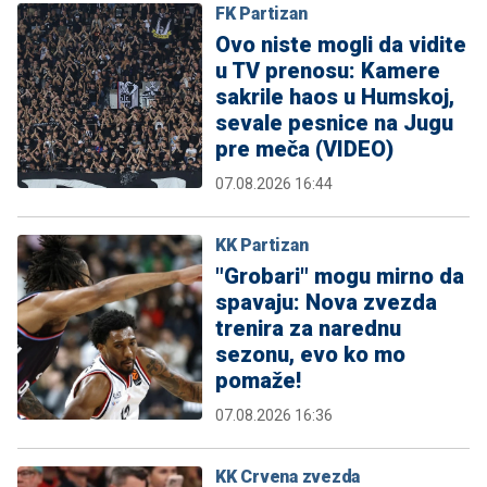
FK Partizan
Ovo niste mogli da vidite
u TV prenosu: Kamere
sakrile haos u Humskoj,
sevale pesnice na Jugu
pre meča (VIDEO)
07.08.2026 16:44
KK Partizan
"Grobari" mogu mirno da
spavaju: Nova zvezda
trenira za narednu
sezonu, evo ko mo
pomaže!
07.08.2026 16:36
KK Crvena zvezda