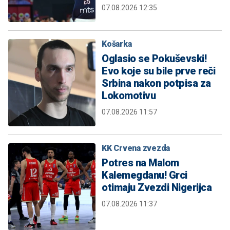
07.08.2026 12:35
Košarka
Oglasio se Pokuševski!
Evo koje su bile prve reči
Srbina nakon potpisa za
Lokomotivu
07.08.2026 11:57
KK Crvena zvezda
Potres na Malom
Kalemegdanu! Grci
otimaju Zvezdi Nigerijca
07.08.2026 11:37