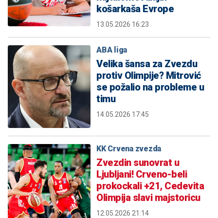
košarkaša Evrope
13.05.2026 16:23
ABA liga
Velika šansa za Zvezdu
protiv Olimpije? Mitrović
se požalio na probleme u
timu
14.05.2026 17:45
KK Crvena zvezda
Zvezdin sunovrat u
Ljubljani! Crveno-beli
prokockali +21, Cedevita
Olimpija slavi majstoricu
12.05.2026 21:14