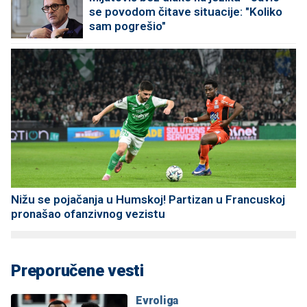
se povodom čitave situacije: "Koliko
sam pogrešio"
Nižu se pojačanja u Humskoj! Partizan u Francuskoj
pronašao ofanzivnog vezistu
Preporučene vesti
Evroliga