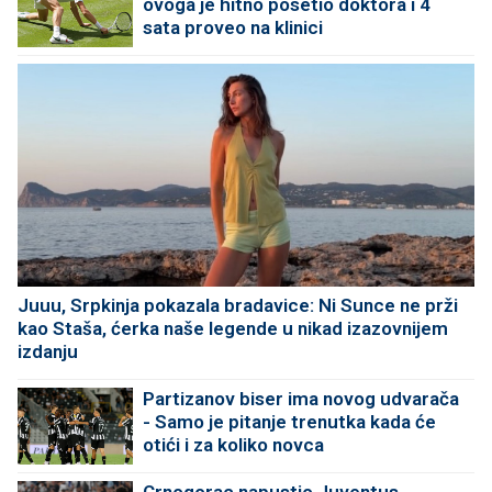
ovoga je hitno posetio doktora i 4
sata proveo na klinici
Juuu, Srpkinja pokazala bradavice: Ni Sunce ne prži
kao Staša, ćerka naše legende u nikad izazovnijem
izdanju
Partizanov biser ima novog udvarača
- Samo je pitanje trenutka kada će
otići i za koliko novca