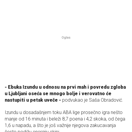
- Ebuka Izundu u odnosu na prvi mah i povredu zgloba
u Ljubljani oseća se mnogo bolje i verovatno će
nastupiti u petak uveče -
podvukao je Saša Obradović.
Izundu u dosadašnjem toku ABA lige prosečno igra nešto
manje od 16 minuta i beleži 8,7 poena i 4,2 skoka, od čega
1,6 u napadu, a što je još važnije njegova zakucavanja
često podižu energiju ekipi.