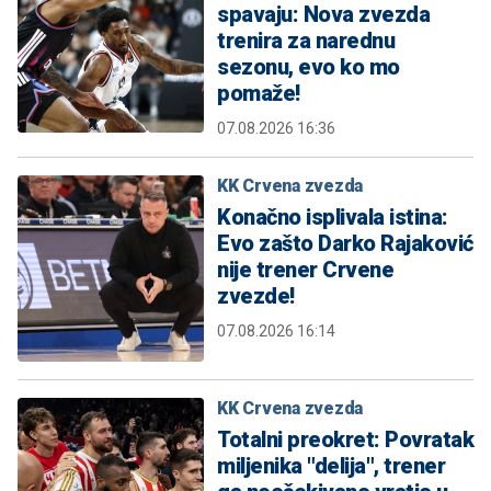
spavaju: Nova zvezda
trenira za narednu
sezonu, evo ko mo
pomaže!
07.08.2026 16:36
KK Crvena zvezda
Konačno isplivala istina:
Evo zašto Darko Rajaković
nije trener Crvene
zvezde!
07.08.2026 16:14
KK Crvena zvezda
Totalni preokret: Povratak
miljenika "delija", trener