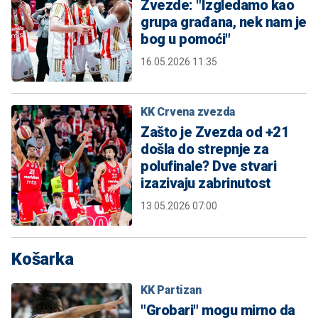
Zvezde: "Izgledamo kao
grupa građana, nek nam je
bog u pomoći"
16.05.2026 11:35
KK Crvena zvezda
Zašto je Zvezda od +21
došla do strepnje za
polufinale? Dve stvari
izazivaju zabrinutost
13.05.2026 07:00
Košarka
KK Partizan
"Grobari" mogu mirno da