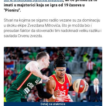
imati u majstorici koja se igra od 19 časova u
"Pioniru".
Stvari na kojima se sigurno radilo vezane su za dominaciju
u skoku ekipe Zvezdana Mitrovića, što je možda bio i
presudan faktor da slovenački tim nadoknadi veliku razliku i
savlada Crvenu zvezdu.
Detalj sa utakmice