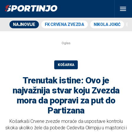
NAJNOVIJE
FK CRVENA ZVEZDA
NIKOLA JOKIĆ
KOŠARKA
Trenutak istine: Ovo je
najvažnija stvar koju Zvezda
mora da popravi za put do
Partizana
Košarkaši Crvene zvezde moraće da uspostave kontrolu
skoka ukoliko žele da pobede Cedevita Olimpiju u majstorici i