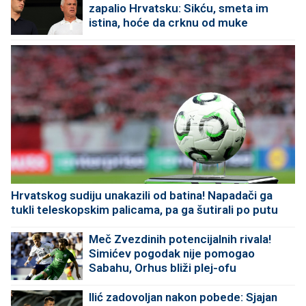
zapalio Hrvatsku: Sikću, smeta im
istina, hoće da crknu od muke
Hrvatskog sudiju unakazili od batina! Napadači ga
tukli teleskopskim palicama, pa ga šutirali po putu
Meč Zvezdinih potencijalnih rivala!
Simićev pogodak nije pomogao
Sabahu, Orhus bliži plej-ofu
Ilić zadovoljan nakon pobede: Sjajan