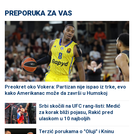
PREPORUKA ZA VAS
Preokret oko Vokera: Partizan nije ispao iz trke, evo
kako Amerikanac može da završi u Humskoj
Srbi skočili na UFC rang-listi: Medić
za korak bliži pojasu, Rakić pred
ulaskom u 10 najboljih
Terzić porukama o "Oluji" i Kninu