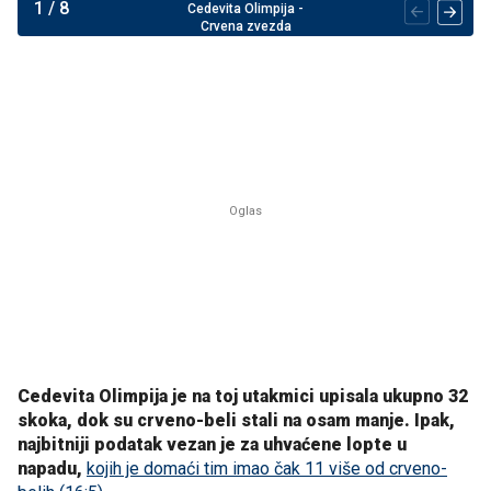
1
/
8
Cedevita Olimpija -
Crvena zvezda
Cedevita Olimpija je na toj utakmici upisala ukupno 32
skoka, dok su crveno-beli stali na osam manje. Ipak,
najbitniji podatak vezan je za uhvaćene lopte u
napadu,
kojih je domaći tim imao čak 11 više od crveno-