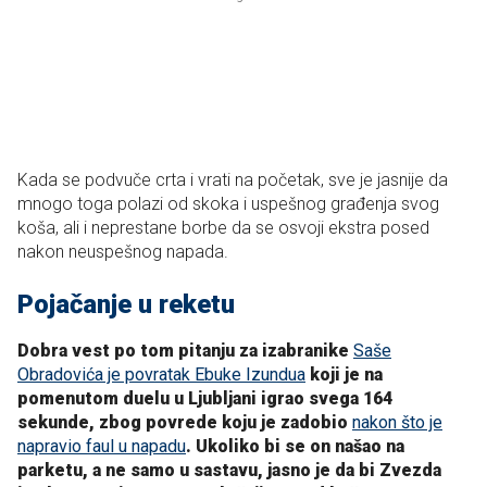
Kada se podvuče crta i vrati na početak, sve je jasnije da
mnogo toga polazi od skoka i uspešnog građenja svog
koša, ali i neprestane borbe da se osvoji ekstra posed
nakon neuspešnog napada.
Pojačanje u reketu
Dobra vest po tom pitanju za izabranike
Saše
Obradovića je povratak Ebuke Izundua
koji je na
pomenutom duelu u Ljubljani igrao svega 164
sekunde, zbog povrede koju je zadobio
nakon što je
napravio faul u napadu
. Ukoliko bi se on našao na
parketu, a ne samo u sastavu, jasno je da bi Zvezda