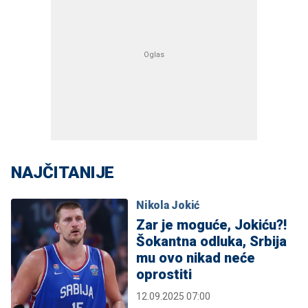
NAJČITANIJE
Nikola Jokić
Zar je moguće, Jokiću?!
Šokantna odluka, Srbija
mu ovo nikad neće
oprostiti
12.09.2025 07:00