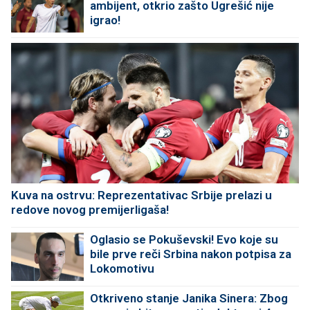
ambijent, otkrio zašto Ugrešić nije
igrao!
Kuva na ostrvu: Reprezentativac Srbije prelazi u
redove novog premijerligaša!
Oglasio se Pokuševski! Evo koje su
bile prve reči Srbina nakon potpisa za
Lokomotivu
Otkriveno stanje Janika Sinera: Zbog