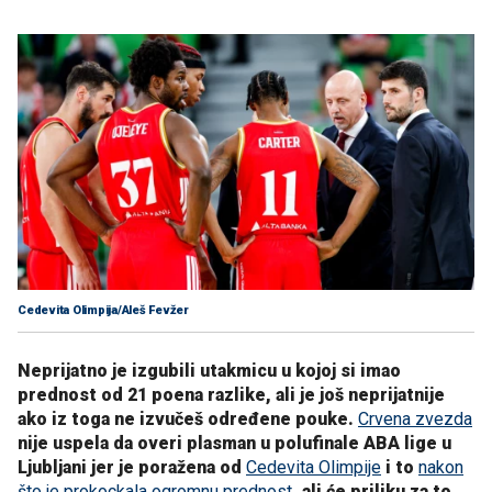
Cedevita Olimpija/Aleš Fevžer
Neprijatno je izgubili utakmicu u kojoj si imao
prednost od 21 poena razlike, ali je još neprijatnije
ako iz toga ne izvučeš određene pouke.
Crvena zvezda
nije uspela da overi plasman u polufinale ABA lige u
Ljubljani jer je poražena od
Cedevita Olimpije
i to
nakon
što je prokockala ogromnu prednost
, ali će priliku za to