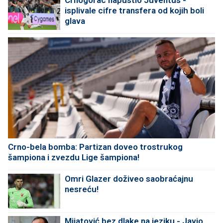
Crnogorac napustio Juventus -
isplivale cifre transfera od kojih boli
glava
Crno-bela bomba: Partizan doveo trostrukog
šampiona i zvezdu Lige šampiona!
Omri Glazer doživeo saobraćajnu
nesreću!
Mijatović bez dlake na jeziku - Javio