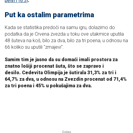
belih (16:5)
.
Put ka ostalim parametrima
Kada se statistika predoči na samu igru, dolazimo do
podatka da je Crvena zvezda u toku ove utakmice uputila
48 šuteva na koš, bilo za dva, bilo za tri poena, u odnosu na
66 koliko su uputili "zmajevi".
Samim tim je jasno da su domaći imali prostora za
znatno lošiji procenat šuta, što se zapravo i
desilo. Cedevita Olimpija je šutirala 31,3% za tri i
64,7% za dva, u odnosu na Zvezdin procenat od 71,4%
za tri poena i 45% u pokušajima za dva.