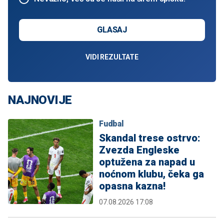
GLASAJ
VIDI REZULTATE
NAJNOVIJE
Fudbal
Skandal trese ostrvo:
Zvezda Engleske
optužena za napad u
noćnom klubu, čeka ga
opasna kazna!
07.08.2026 17:08