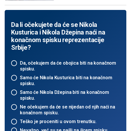
Da li očekujete da će se Nikola
Kusturica i Nikola Džepina naći na
konačnom spisku reprezentacije
Srbije?
Da, očekujem da će obojica biti na konačnom
spisku.
Samo će Nikola Kusturica biti na konačnom
spisku.
Samo će Nikola Džepina biti na konačnom
spisku.
Ne očekujem da će se nijedan od njih naći na
konačnom spisku.
Teško je proceniti u ovom trenutku.
Nevažno, već su se našli na širem spisku.