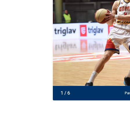
1
/
6
Pav