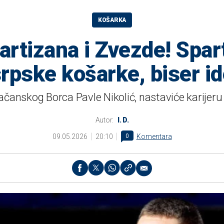
KOŠARKA
artizana i Zvezde! Spa
rpske košarke, biser id
čanskog Borca Pavle Nikolić, nastaviće karijeru
Autor:
I. D.
09.05.2026
20:10
0
Komentara