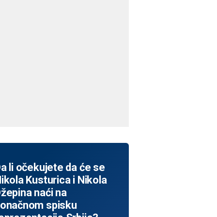
Pavle Nikolić u dresu Borca
a li očekujete da će se
ikola Kusturica i Nikola
žepina naći na
onačnom spisku