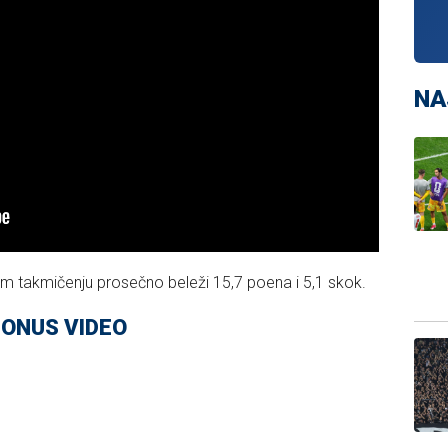
NA
m takmičenju prosečno beleži 15,7 poena i 5,1 skok.
ONUS VIDEO