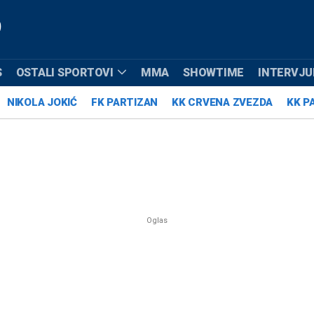
S
OSTALI SPORTOVI
MMA
SHOWTIME
INTERVJUI
NIKOLA JOKIĆ
FK PARTIZAN
KK CRVENA ZVEZDA
KK P