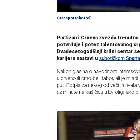
Starsportphoto©
Partizan i Crvena zvezda trenutno n
potvrđuje i potez talentovanog sr
Dvadesetogodišnji krilni centar s
karijeru nastavi u
subotičkom Spart
Nakon glasina o navodnom interesovanju
u crveno ili crno-beli tabor, ali je mla
put. Potpis za nekog od večitih rival
uz minute na kašičicu u Evroligi, ako bi