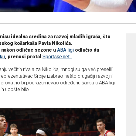
isu idealna sredina za razvoj mladih igrača, što
pskog košarkaša Pavla Nikolića.
e nakon odlične sezone u
ABA ligi
odlučio da
aku
, prenosi protal
Sportske.net.
 večitih rivala za Nikolića, mnogi su ga već preselili
di reprezentativac Srbije izabrao nešto drugačiji razvojni
a verovatno bi podrazumevao određenu šansu u ABA ligi
 ih uopšte bilo.