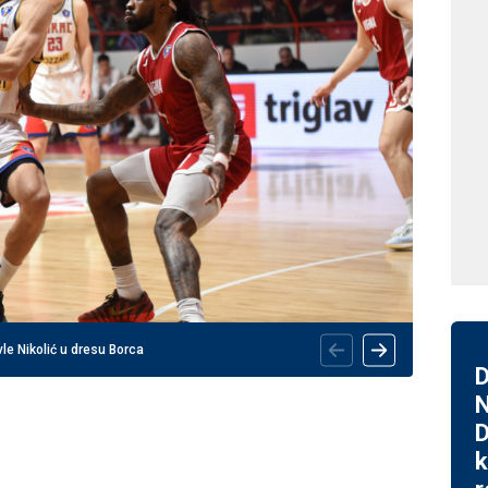
le Nikolić u dresu Borca
D
N
D
k