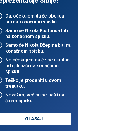
eprezentacije Srbije?
Da, očekujem da će obojica
biti na konačnom spisku.
Samo će Nikola Kusturica biti
na konačnom spisku.
Samo će Nikola Džepina biti na
konačnom spisku.
Ne očekujem da će se nijedan
od njih naći na konačnom
spisku.
Teško je proceniti u ovom
trenutku.
Nevažno, već su se našli na
širem spisku.
GLASAJ