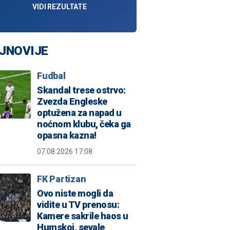
VIDI REZULTATE
JNOVIJE
Fudbal
Skandal trese ostrvo:
Zvezda Engleske
optužena za napad u
noćnom klubu, čeka ga
opasna kazna!
07.08.2026 17:08
FK Partizan
Ovo niste mogli da
vidite u TV prenosu:
Kamere sakrile haos u
Humskoj, sevale