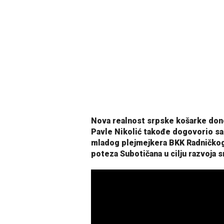
Nova realnost srpske košarke dono
Pavle Nikolić takođe dogovorio sa
mladog plejmejkera BKK Radničkog 
poteza Subotičana u cilju razvoja 