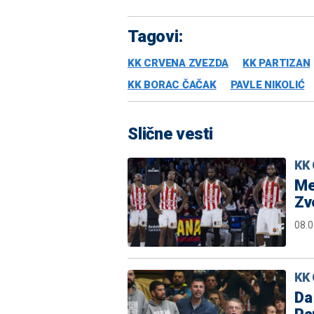
Tagovi:
KK CRVENA ZVEZDA
KK PARTIZAN
KK BORAC ČAČAK
PAVLE NIKOLIĆ
Slične vesti
KK 
Me
Zv
08.0
KK 
Da 