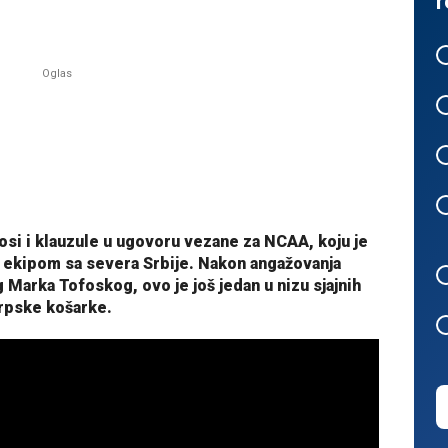
r
si i klauzule u ugovoru vezane za NCAA, koju je
 ekipom sa severa Srbije. Nakon angažovanja
Marka Tofoskog, ovo je još jedan u nizu sjajnih
srpske košarke.