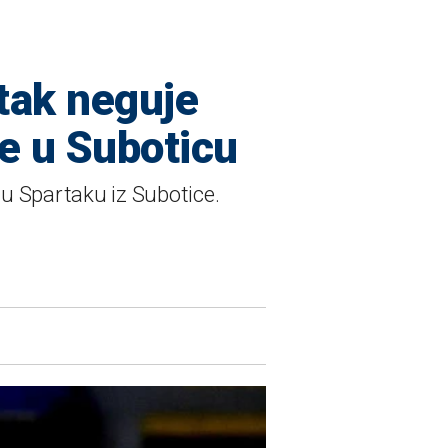
rtak neguje
e u Suboticu
 u Spartaku iz Subotice.