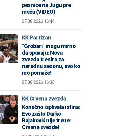
pesnice na Jugu pre
meča (VIDEO)
07.08.2026 16:44
KK Partizan
"Grobari" mogu mirno
da spavaju: Nova
zvezda trenira za
narednu sezonu, evo ko
mo pomaže!
07.08.2026 16:36
KK Crvena zvezda
Konačno isplivala istina:
Evo zašto Darko
Rajaković nije trener
Crvene zvezde!