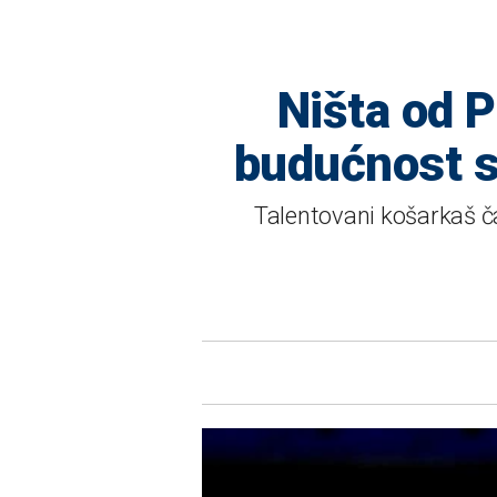
Ništa od P
budućnost s
Talentovani košarkaš ča