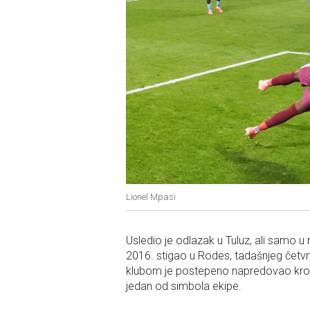
Lionel Mpasi
Usledio je odlazak u Tuluz, ali samo u
2016. stigao u Rodes, tadašnjeg četvr
klubom je postepeno napredovao kroz
jedan od simbola ekipe.