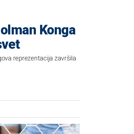
 Golman Konga
svet
ova reprezentacija završila