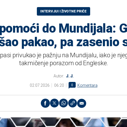
INTERVJUI I ŽIVOTNE PRIČE
 pomoći do Mundijala:
šao pakao, pa zasenio 
si privukao je pažnju na Mundijalu, iako je njeg
takmičenje porazom od Engleske.
Autor:
J. J.
02.07.2026
06:20
0
Komentara