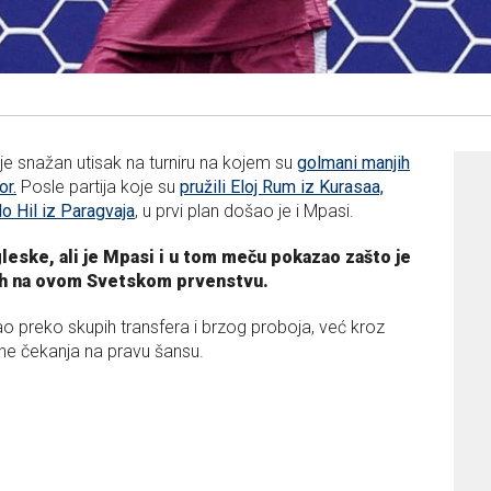
je snažan utisak na turniru na kojem su
golmani manjih
or.
Posle partija koje su
pružili Eloj Rum iz Kurasaa,
o Hil iz Paragvaja
, u prvi plan došao je i Mpasi.
leske, ali je Mpasi i u tom meču pokazao zašto je
ijih na ovom Svetskom prvenstvu.
ao preko skupih transfera i brzog proboja, već kroz
ine čekanja na pravu šansu.