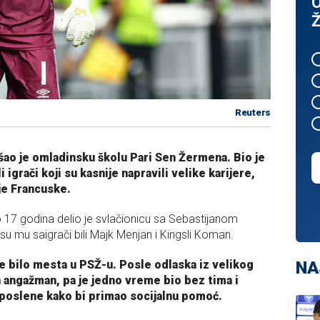
O
Ž
Reuters
šao je omladinsku školu Pari Sen Žermena. Bio je
 igrači koji su kasnije napravili velike karijere,
je Francuske.
17 godina delio je svlačionicu sa Sebastijanom
u mu saigrači bili Majk Menjan i Kingsli Koman.
NA
je bilo mesta u PSŽ-u. Posle odlaska iz velikog
 angažman, pa je jedno vreme bio bez tima i
aposlene kako bi primao socijalnu pomoć.