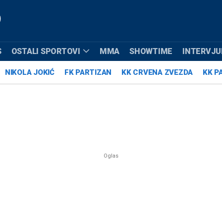
S
OSTALI SPORTOVI
MMA
SHOWTIME
INTERVJUI
NIKOLA JOKIĆ
FK PARTIZAN
KK CRVENA ZVEZDA
KK P