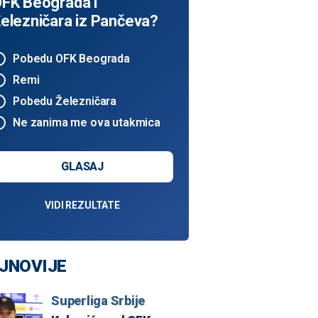
FK Beograda i
elezničara iz Pančeva?
Pobedu OFK Beograda
Remi
Pobedu Železničara
Ne zanima me ova utakmica
GLASAJ
VIDI REZULTATE
JNOVIJE
Superliga Srbije