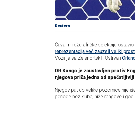
Reuters
Čuvar mreže afričke selekcije ostavio 
reprezentacija već zauzeli veliki prost
Vozinja sa Zelenortskih Ostrva i
Orland
DR Kongo je zaustavljen protiv Eng
njegova priča jedna od upečatljiv
Njegov put do velike pozornice nije iš
periode bez kluba, niže rangove i god