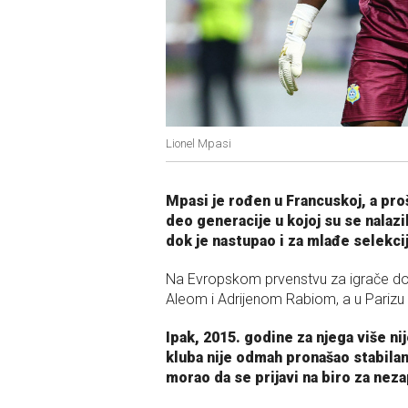
Lionel Mpasi
Mpasi je rođen u Francuskoj, a pro
deo generacije u kojoj su se nalazili
dok je nastupao i za mlađe selekci
Na Evropskom prvenstvu za igrače do 
Aleom i Adrijenom Rabiom, a u Parizu s
Ipak, 2015. godine za njega više ni
kluba nije odmah pronašao stabilan
morao da se prijavi na biro za nez