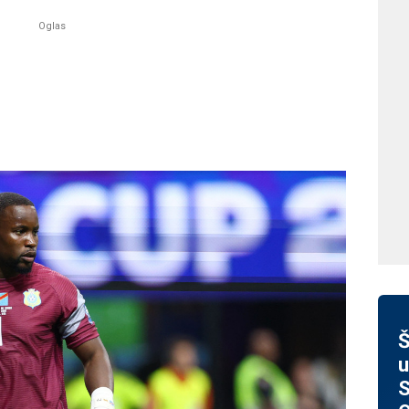
Š
u
S