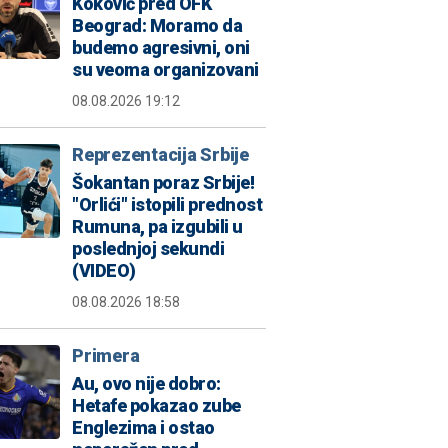
Koković pred OFK
Beograd: Moramo da
budemo agresivni, oni
su veoma organizovani
08.08.2026 19:12
Reprezentacija Srbije
Šokantan poraz Srbije!
"Orlići" istopili prednost
Rumuna, pa izgubili u
poslednjoj sekundi
(VIDEO)
08.08.2026 18:58
Primera
Au, ovo nije dobro:
Hetafe pokazao zube
Englezima i ostao