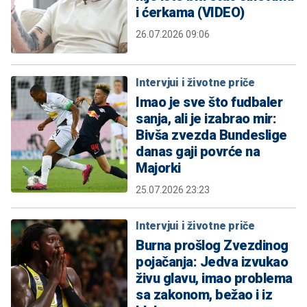
i ćerkama (VIDEO)
26.07.2026 09:06
Intervjui i životne priče
Imao je sve što fudbaler
sanja, ali je izabrao mir:
Bivša zvezda Bundeslige
danas gaji povrće na
Majorki
25.07.2026 23:23
Intervjui i životne priče
Burna prošlog Zvezdinog
pojačanja: Jedva izvukao
živu glavu, imao problema
sa zakonom, bežao i iz