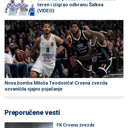
teren i izigrao odbranu Šalkea
(VIDEO)
Nova bomba Miloša Teodosića! Crvena zvezda
ozvaničila sjajno pojačanje
Preporučene vesti
FK Crvena zvezda