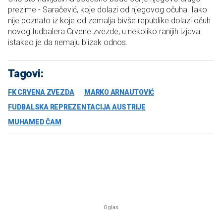
prezime - Saračević, koje dolazi od njegovog očuha. Iako
nije poznato iz koje od zemalja bivše republike dolazi očuh
novog fudbalera Crvene zvezde, u nekoliko ranijih izjava
istakao je da nemaju blizak odnos.
Tagovi:
FK CRVENA ZVEZDA
MARKO ARNAUTOVIĆ
FUDBALSKA REPREZENTACIJA AUSTRIJE
MUHAMED ČAM