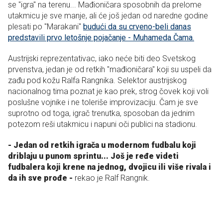
se "igra" na terenu... Mađioničara sposobnih da prelome
utakmicu je sve manje, ali će još jedan od naredne godine
plesati po "Marakani"
budući da su crveno-beli danas
predstavili prvo letošnje pojačanje - Muhameda Čama.
Austrijski reprezentativac, iako neće biti deo Svetskog
prvenstva, jedan je od retkih "mađioničara" koji su uspeli da
zađu pod kožu Ralfa Rangnika. Selektor austrijskog
nacionalnog tima poznat je kao prek, strog čovek koji voli
poslušne vojnike i ne toleriše improvizaciju. Čam je sve
suprotno od toga, igrač trenutka, sposoban da jednim
potezom reši utakmicu i napuni oči publici na stadionu.
- Jedan od retkih igrača u modernom fudbalu koji
driblaju u punom sprintu... Još je ređe videti
fudbalera koji krene na jednog, dvojicu ili više rivala i
da ih sve prođe -
rekao je Ralf Rangnik.