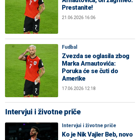
Arnautovića, on zagrmeo:
Prestanite!
21.06.2026 16:06
Fudbal
Zvezda se oglasila zbog
Marka Arnautovića:
Poruka će se čuti do
Amerike
17.06.2026 12:18
Intervjui i životne priče
Intervjui i životne priče
Ko je Nik Vajler Beb, novo