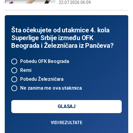
22.07.2026 06:09
Šta očekujete od utakmice 4. kola
Superlige Srbije između OFK
Beograda i Železničara iz Pančeva?
Pobedu OFK Beograda
Remi
Pobedu Železničara
Ne zanima me ova utakmica
GLASAJ
VIDI REZULTATE