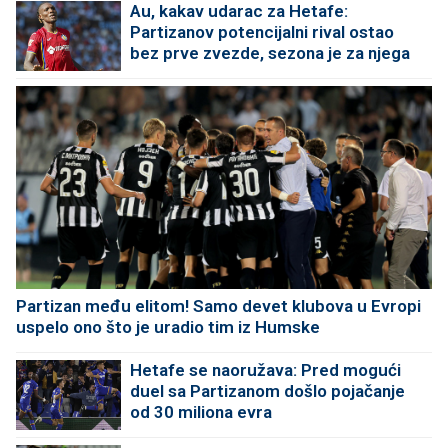
Au, kakav udarac za Hetafe:
Partizanov potencijalni rival ostao
bez prve zvezde, sezona je za njega
završena!
Partizan među elitom! Samo devet klubova u Evropi
uspelo ono što je uradio tim iz Humske
Hetafe se naoružava: Pred mogući
duel sa Partizanom došlo pojačanje
od 30 miliona evra