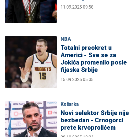
11.09.2025 09:58
NBA
Totalni preokret u
Americi - Sve se za
Jokića promenilo posle
fijaska Srbije
15.09.2025 05:05
Košarka
Novi selektor Srbije nije
bezbedan - Crnogorci
prete krvoprolićem