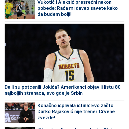
Vukotić i Aleksić presrećni nakon
pobede: Raća mi davao savete kako
da budem bolji!
Da li su potcenili Jokića? Amerikanci objavili listu 80
najboljih stranaca, evo gde je Srbin
Konačno isplivala istina: Evo zašto
Darko Rajaković nije trener Crvene
zvezde!