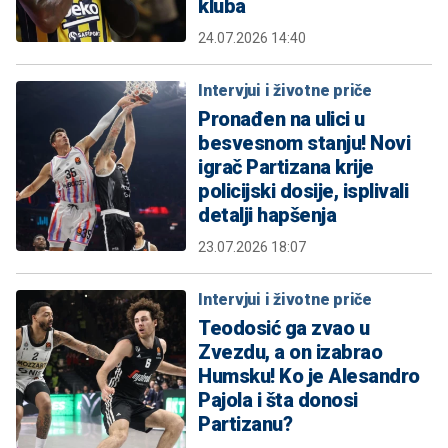
kluba
24.07.2026 14:40
Intervjui i životne priče
Pronađen na ulici u
besvesnom stanju! Novi
igrač Partizana krije
policijski dosije, isplivali
detalji hapšenja
23.07.2026 18:07
Intervjui i životne priče
Teodosić ga zvao u
Zvezdu, a on izabrao
Humsku! Ko je Alesandro
Pajola i šta donosi
Partizanu?