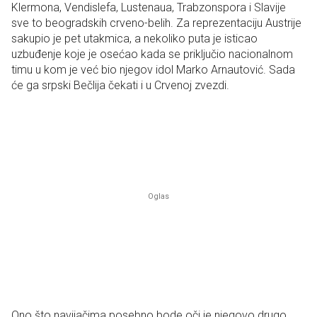
Klermona, Vendislefa, Lustenaua, Trabzonspora i Slavije
sve to beogradskih crveno-belih. Za reprezentaciju Austrije
sakupio je pet utakmica, a nekoliko puta je isticao
uzbuđenje koje je osećao kada se priključio nacionalnom
timu u kom je već bio njegov idol Marko Arnautović. Sada
će ga srpski Bečlija čekati i u Crvenoj zvezdi.
Ono što navijačima posebno bode oči je njegovo drugo