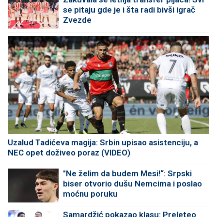
se pitaju gde je i šta radi bivši igrač
Zvezde
Uzalud Tadićeva magija: Srbin upisao asistenciju, a
NEC opet doživeo poraz (VIDEO)
"Ne želim da budem Mesi!“: Srpski
biser otvorio dušu Nemcima i poslao
moćnu poruku
Samardžić pokazao klasu: Preleteo