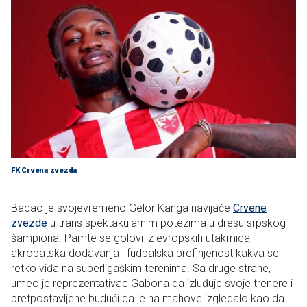
FK Crvena zvezda
Bacao je svojevremeno Gelor Kanga navijače
Crvene
zvezde
u trans spektakularnim potezima u dresu srpskog
šampiona. Pamte se golovi iz evropskih utakmica,
akrobatska dodavanja i fudbalska prefinjenost kakva se
retko viđa na superligaškim terenima. Sa druge strane,
umeo je reprezentativac Gabona da izluđuje svoje trenere i
pretpostavljene budući da je na mahove izgledalo kao da