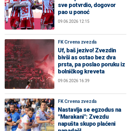
sve potvrdio, dogovor
pao u ponoć
09.06.2026 12:15
FK Crvena zvezda
Uf, baš jezivo! Zvezdin
bivši as ostao bez dva
prsta, pa poslao poruku iz
bolničkog kreveta
09.06.2026 16:39
FK Crvena zvezda
Nastavlja se egzodus na
"Marakani": Zvezdu
napušta skupo plaćeni
napadač!