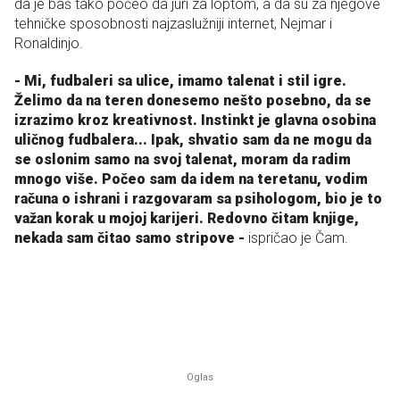
da je baš tako počeo da juri za loptom, a da su za njegove
tehničke sposobnosti najzaslužniji internet, Nejmar i
Ronaldinjo.
- Mi, fudbaleri sa ulice, imamo talenat i stil igre.
Želimo da na teren donesemo nešto posebno, da se
izrazimo kroz kreativnost. Instinkt je glavna osobina
uličnog fudbalera... Ipak, shvatio sam da ne mogu da
se oslonim samo na svoj talenat, moram da radim
mnogo više. Počeo sam da idem na teretanu, vodim
računa o ishrani i razgovaram sa psihologom, bio je to
važan korak u mojoj karijeri. Redovno čitam knjige,
nekada sam čitao samo stripove -
ispričao je Čam.