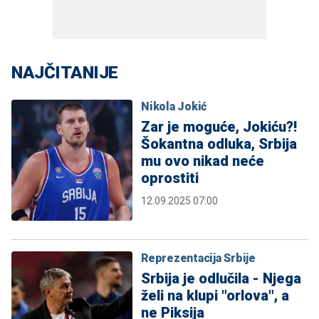
NAJČITANIJE
Nikola Jokić
Zar je moguće, Jokiću?!
Šokantna odluka, Srbija
mu ovo nikad neće
oprostiti
12.09.2025 07:00
Reprezentacija Srbije
Srbija je odlučila - Njega
želi na klupi "orlova", a
ne Piksija