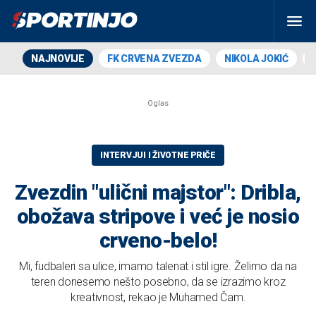
NAJNOVIJE
FK CRVENA ZVEZDA
NIKOLA JOKIĆ
INTERVJUI I ŽIVOTNE PRIČE
Zvezdin "ulični majstor": Dribla,
obožava stripove i već je nosio
crveno-belo!
Mi, fudbaleri sa ulice, imamo talenat i stil igre. Želimo da na
teren donesemo nešto posebno, da se izrazimo kroz
kreativnost, rekao je Muhamed Čam.