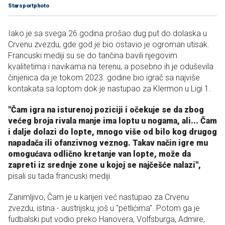
Starsportphoto
Iako je sa svega 26 godina prošao dug put do dolaska u
Crvenu zvezdu, gde god je bio ostavio je ogroman utisak.
Francuski mediji su se do tančina bavili njegovim
kvalitetima i navikama na terenu, a posebno ih je oduševila
činjenica da je tokom 2023. godine bio igrač sa najviše
kontakata sa loptom dok je nastupao za Klermon u Ligi 1.
"Čam igra na isturenoj poziciji i očekuje se da zbog
većeg broja rivala manje ima loptu u nogama, ali... Čam
i dalje dolazi do lopte, mnogo više od bilo kog drugog
napadača ili ofanzivnog veznog. Takav način igre mu
omogućava odlično kretanje van lopte, može da
zapreti iz srednje zone u kojoj se najčešće nalazi",
pisali su tada francuski mediji.
Zanimljivo, Čam je u karijeri već nastupao za Crvenu
zvezdu, istina - austrijsku, još u "petlićima". Potom ga je
fudbalski put vodio preko Hanovera, Volfsburga, Admire,