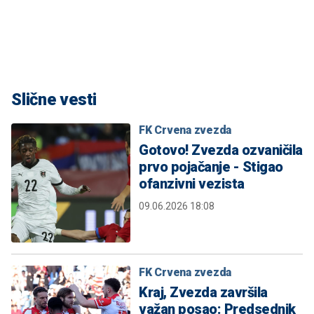
Slične vesti
FK Crvena zvezda
Gotovo! Zvezda ozvaničila
prvo pojačanje - Stigao
ofanzivni vezista
09.06.2026 18:08
FK Crvena zvezda
Kraj, Zvezda završila
važan posao: Predsednik