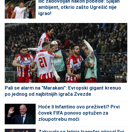
Ilić zadovoljan nakon pobede: Sjajan
ambijent, otkrio zašto Ugrešić nije
igrao!
Pali se alarm na "Marakani": Evropski gigant krenuo
po jednog od najbitnijih igrača Zvezde
Hoće li Infantino ovo preživeti? Prvi
čovek FIFA ponovo optužen za
zloupotrebu moći
Zakuvala se letnja transfer pijaca! Svi