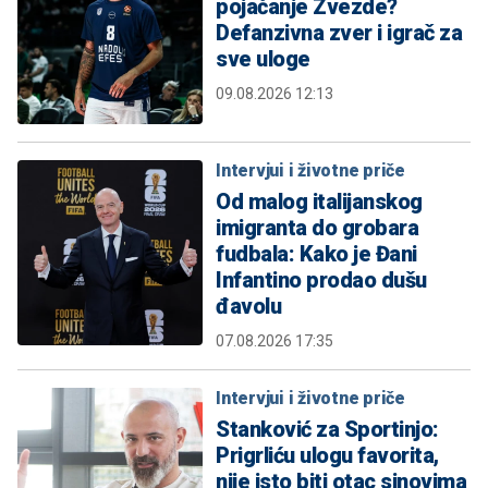
pojačanje Zvezde?
Defanzivna zver i igrač za
sve uloge
09.08.2026 12:13
Intervjui i životne priče
Od malog italijanskog
imigranta do grobara
fudbala: Kako je Đani
Infantino prodao dušu
đavolu
07.08.2026 17:35
Intervjui i životne priče
Stanković za Sportinjo:
Prigrliću ulogu favorita,
nije isto biti otac sinovima