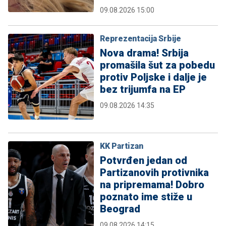
09.08.2026 15:00
Reprezentacija Srbije
Nova drama! Srbija
promašila šut za pobedu
protiv Poljske i dalje je
bez trijumfa na EP
09.08.2026 14:35
KK Partizan
Potvrđen jedan od
Partizanovih protivnika
na pripremama! Dobro
poznato ime stiže u
Beograd
09.08.2026 14:15