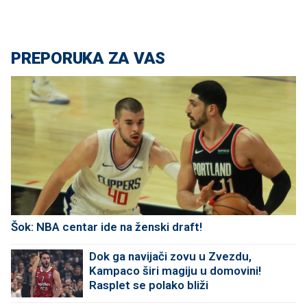
PREPORUKA ZA VAS
Šok: NBA centar ide na ženski draft!
Dok ga navijači zovu u Zvezdu,
Kampaco širi magiju u domovini!
Rasplet se polako bliži