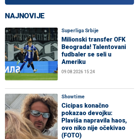
NAJNOVIJE
Superliga Srbije
Milionski transfer OFK
Beograda! Talentovani
fudbaler se seli u
Ameriku
09.08.2026 15:24
Showtime
Cicipas konačno
pokazao devojku:
Plaviša napravila haos,
ovo niko nije očekivao
(FOTO)