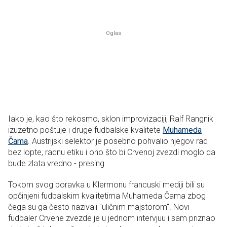
Iako je, kao što rekosmo, sklon improvizaciji, Ralf Rangnik
izuzetno poštuje i druge fudbalske kvalitete
Muhameda
Čama
. Austrijski selektor je posebno pohvalio njegov rad
bez lopte, radnu etiku i ono što bi Crvenoj zvezdi moglo da
bude zlata vredno - presing.
Tokom svog boravka u Klermonu francuski mediji bili su
opčinjeni fudbalskim kvalitetima Muhameda Čama zbog
čega su ga često nazivali "uličnim majstorom". Novi
fudbaler Crvene zvezde je u jednom intervjuu i sam priznao