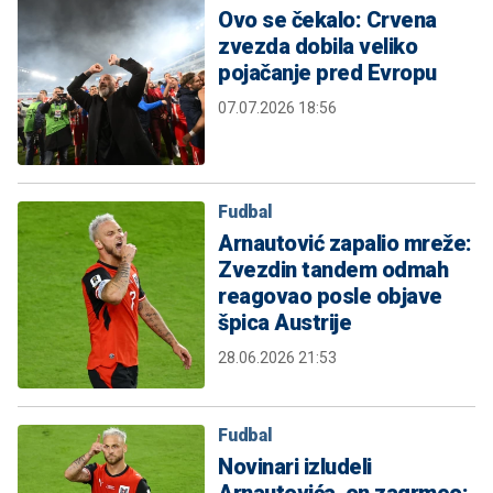
Ovo se čekalo: Crvena
zvezda dobila veliko
pojačanje pred Evropu
07.07.2026 18:56
Fudbal
Arnautović zapalio mreže:
Zvezdin tandem odmah
reagovao posle objave
špica Austrije
28.06.2026 21:53
Fudbal
Novinari izludeli