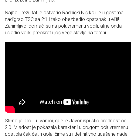
Najbolji rezultat je ostvario Radnički Niš koji je u gostima
nadigrao TSC sa 2:1 i tako obezbedio opstanak u eliti!
Zanimljivo, domaći su na poluvremenu vodili, ali je onda
usledio veliki preokret i još veće slavlje na terenu.
Slično je bilo i u Ivanjici, gde je Javor ispustio prednost od
2:0. Mladost je pokazala karakter i u drugom poluvremenu
postigla čak četiri gola, čime su i definitivno ugašene nade