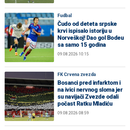
Fudbal
Čudo od deteta srpske
krvi ispisalo istoriju u
Norveškoj! Dao gol Bodeu
sa samo 15 godina
09.08.2026 10:15
FK Crvena zvezda
Bosanci pred infarktom i
na ivici nervnog sloma jer
su navijači Zvezde odali
počast Ratku Mladiću
09.08.2026 08:59