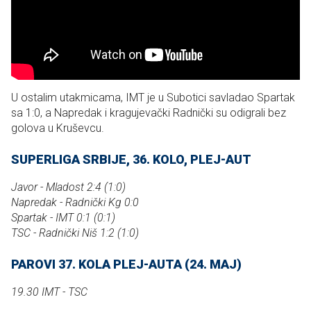
U ostalim utakmicama, IMT je u Subotici savladao Spartak
sa 1:0, a Napredak i kragujevački Radnički su odigrali bez
golova u Kruševcu.
SUPERLIGA SRBIJE, 36. KOLO, PLEJ-AUT
Javor - Mladost 2:4 (1:0)
Napredak - Radnički Kg 0:0
Spartak - IMT 0:1 (0:1)
TSC - Radnički Niš 1:2 (1:0)
PAROVI 37. KOLA PLEJ-AUTA (24. MAJ)
19.30 IMT - TSC