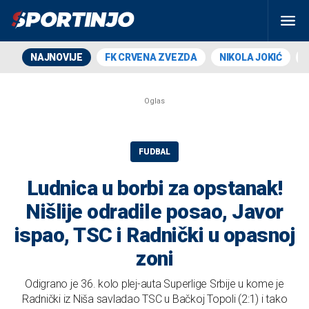
NAJNOVIJE
FK CRVENA ZVEZDA
NIKOLA JOKIĆ
FUDBAL
Ludnica u borbi za opstanak!
Nišlije odradile posao, Javor
ispao, TSC i Radnički u opasnoj
zoni
Odigrano je 36. kolo plej-auta Superlige Srbije u kome je
Radnički iz Niša savladao TSC u Bačkoj Topoli (2:1) i tako