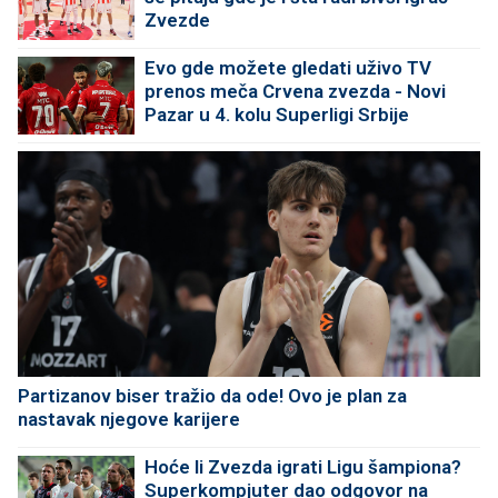
Zvezde
Evo gde možete gledati uživo TV
prenos meča Crvena zvezda - Novi
Pazar u 4. kolu Superligi Srbije
Partizanov biser tražio da ode! Ovo je plan za
nastavak njegove karijere
Hoće li Zvezda igrati Ligu šampiona?
Superkompjuter dao odgovor na