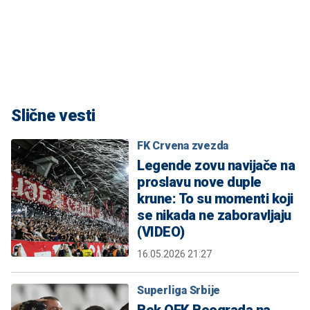
Slične vesti
FK Crvena zvezda
Legende zovu navijače na
proslavu nove duple
krune: To su momenti koji
se nikada ne zaboravljaju
(VIDEO)
16.05.2026 21:27
Superliga Srbije
Bek OFK Beograda na