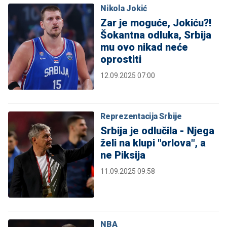
Nikola Jokić
Zar je moguće, Jokiću?!
Šokantna odluka, Srbija
mu ovo nikad neće
oprostiti
12.09.2025 07:00
Reprezentacija Srbije
Srbija je odlučila - Njega
želi na klupi "orlova", a
ne Piksija
11.09.2025 09:58
NBA