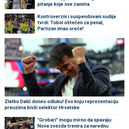
pitanje koje sve zanima
Kontroverzni i suspendovani sudija
tvrdi: Tobol oštećen za penal,
Partizan imao sreće!
Zlatko Dalić doneo odluku! Evo koju reprezentaciju
preuzima bivši selektor Hrvatske
"Grobari" mogu mirno da spavaju:
Nova zvezda trenira za narednu