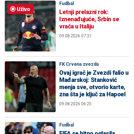
Fudbal
Uživo
Letnji prelazni rok:
Iznenađujuće, Srbin se
vraća u Italiju
09.08.2026 07:31
FK Crvena zvezda
Ovaj igrač je Zvezdi falio u
Mađarskoj: Stanković
menja sve, otvorio karte,
zna šta je ključ za Hapoel
09.08.2026 06:25
Fudbal
FIFA se hitno oglasila