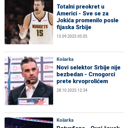
Totalni preokret u
Americi - Sve se za
Jokića promenilo posle
fijaska Srbije
15.09.2025 05:05
Košarka
Novi selektor Srbije nije
bezbedan - Crnogorci
prete krvoprolićem
28.10.2025 12:34
Košarka