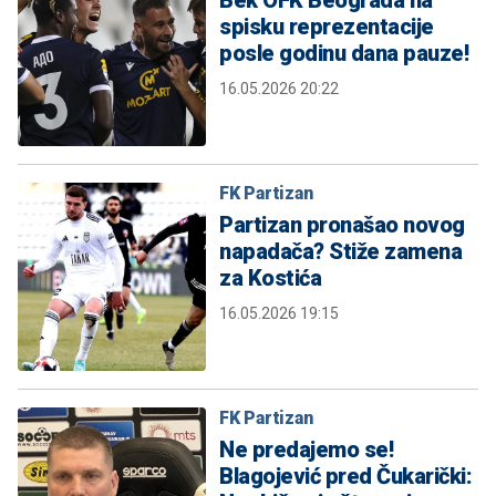
spisku reprezentacije
posle godinu dana pauze!
16.05.2026 20:22
FK Partizan
Partizan pronašao novog
napadača? Stiže zamena
za Kostića
16.05.2026 19:15
FK Partizan
Ne predajemo se!
Blagojević pred Čukarički: