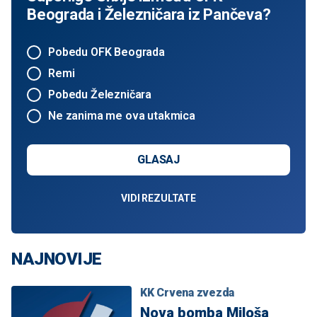
Beograda i Železničara iz Pančeva?
Pobedu OFK Beograda
Remi
Pobedu Železničara
Ne zanima me ova utakmica
GLASAJ
VIDI REZULTATE
NAJNOVIJE
KK Crvena zvezda
Nova bomba Miloša