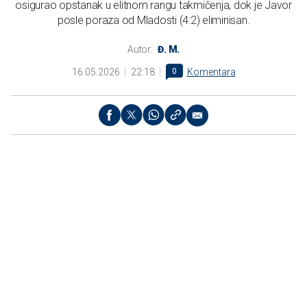
osigurao opstanak u elitnom rangu takmičenja, dok je Javor
posle poraza od Mladosti (4:2) eliminisan.
Autor:
Đ. M.
16.05.2026
22:18
0
Komentara