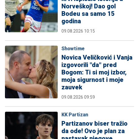
Norveškoj! Dao gol
Bodeu sa samo 15
godina
09.08.2026 10:15
Showtime
Novica Veličković i Vanja
izgovorili "da" pred
Bogom: Ti si moj izbor,
moja sigurnost i moje
zauvek
09.08.2026 09:59
KK Partizan
Partizanov biser tražio
da ode! Ovo je plan za
nastavak njegove