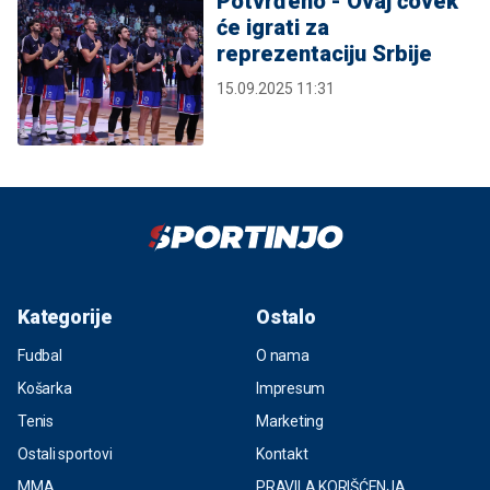
Potvrđeno - Ovaj čovek
će igrati za
reprezentaciju Srbije
15.09.2025 11:31
Kategorije
Ostalo
Fudbal
O nama
Košarka
Impresum
Tenis
Marketing
Ostali sportovi
Kontakt
MMA
PRAVILA KORIŠĆENJA