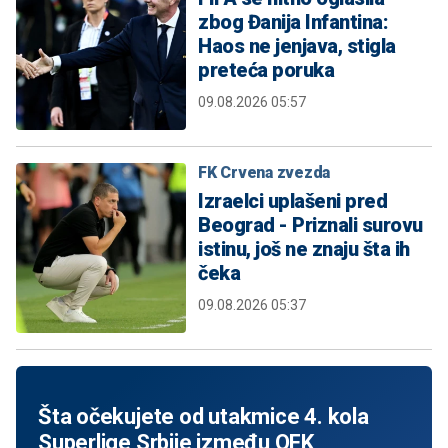
zbog Đanija Infantina:
Haos ne jenjava, stigla
preteća poruka
09.08.2026 05:57
FK Crvena zvezda
Izraelci uplašeni pred
Beograd - Priznali surovu
istinu, još ne znaju šta ih
čeka
09.08.2026 05:37
Šta očekujete od utakmice 4. kola
Superlige Srbije između OFK