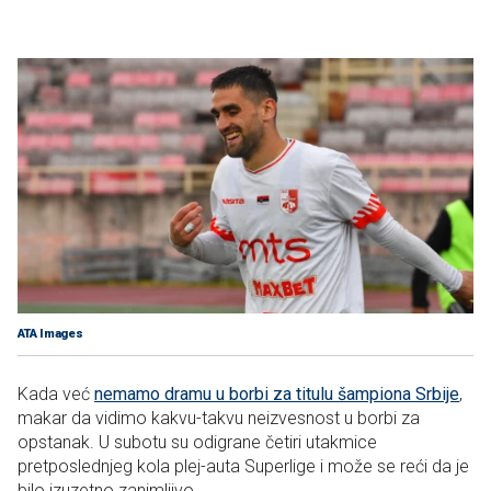
ATA Images
Kada već
nemamo dramu u borbi za titulu šampiona Srbije
,
makar da vidimo kakvu-takvu neizvesnost u borbi za
opstanak. U subotu su odigrane četiri utakmice
pretposlednjeg kola plej-auta Superlige i može se reći da je
bilo izuzetno zanimljivo.