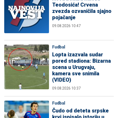
Teodosića! Crvena
zvezda ozvaničila sjajno
pojačanje
09.08.2026 10:47
Fudbal
Lopta izazvala sudar
pored stadiona: Bizarna
scena u Urugvaju,
kamera sve snimila
(VIDEO)
09.08.2026 10:37
Fudbal
Čudo od deteta srpske
krvi ispisalo istoriju u