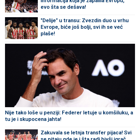
informacija koja je zapalila Evropu,
evo šta se dešava!
"Delije" u transu: Zvezdin duo u vrhu
Evrope, biće još bolji, svi ih se već
plaše!
Nije tako loše u penziji: Federer letuje u komšiluku, a
tu je i skupocena jahta!
Zakuvala se letnja transfer pijaca! Svi
se pitaju gde je i šta radi bivši igrač