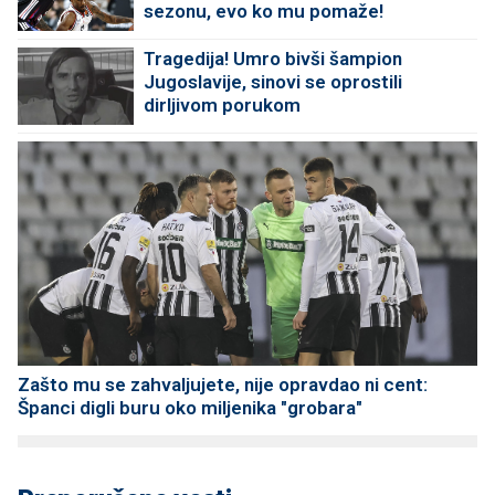
sezonu, evo ko mu pomaže!
Tragedija! Umro bivši šampion
Jugoslavije, sinovi se oprostili
dirljivom porukom
Zašto mu se zahvaljujete, nije opravdao ni cent:
Španci digli buru oko miljenika "grobara"