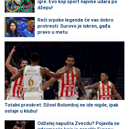
igre: Evo koji sport najviše udara po
džepu!
Reči srpske legende će vas dobro
protresti: Surovo je iskren, gađa
pravo u metu
Totalni preokret: Džoel Bolomboj ne ide nigde, ipak
ostaje u klubu!
Odželej napušta Zvezdu? Pojavila se