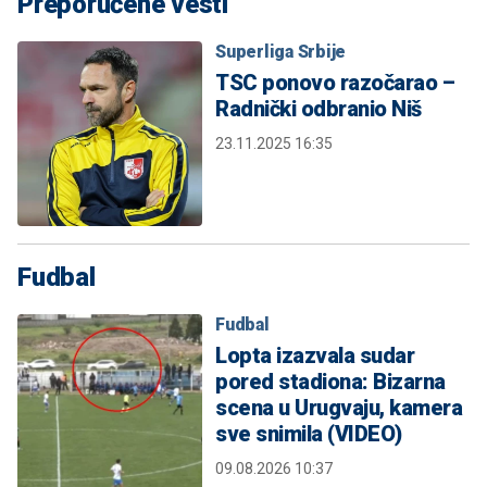
Preporučene vesti
Superliga Srbije
TSC ponovo razočarao –
Radnički odbranio Niš
23.11.2025 16:35
Fudbal
Fudbal
Lopta izazvala sudar
pored stadiona: Bizarna
scena u Urugvaju, kamera
sve snimila (VIDEO)
09.08.2026 10:37