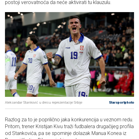
postoji verovatnoća da neće aktivirati tu klauzulu.
Aleksandar Stanković u dresu reprezentacije Srbije
Starsportphoto
Razlog za to je poprilično jaka konkurencija u veznom redu.
Pritom, trener Kristijan Kivu traži fudbalera drugačijeg profila
od Stankovića, pa se spominje dolazak Manua Konea iz