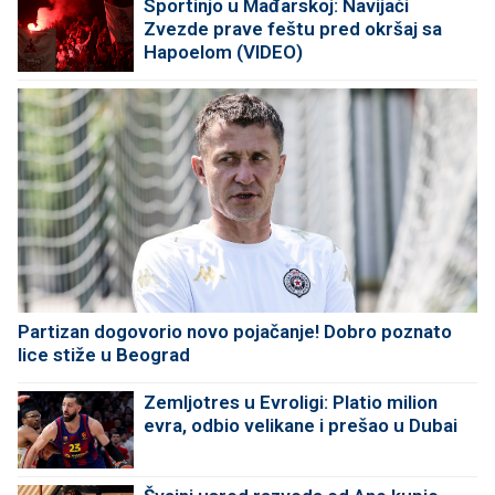
Sportinjo u Mađarskoj: Navijači
Zvezde prave feštu pred okršaj sa
Hapoelom (VIDEO)
Partizan dogovorio novo pojačanje! Dobro poznato
lice stiže u Beograd
Zemljotres u Evroligi: Platio milion
evra, odbio velikane i prešao u Dubai