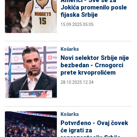
Americi - Sve se za
Jokića promenilo posle
fijaska Srbije
15.09.2025 05:05
Košarka
Novi selektor Srbije nije
bezbedan - Crnogorci
prete krvoprolićem
28.10.2025 12:34
Košarka
Potvrđeno - Ovaj čovek
će igrati za