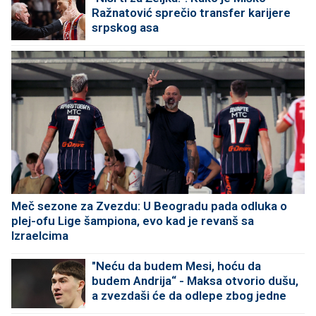
Ražnatović sprečio transfer karijere
srpskog asa
Meč sezone za Zvezdu: U Beogradu pada odluka o
plej-ofu Lige šampiona, evo kad je revanš sa
Izraelcima
"Neću da budem Mesi, hoću da
budem Andrija“ - Maksa otvorio dušu,
a zvezdaši će da odlepe zbog jedne
izjave