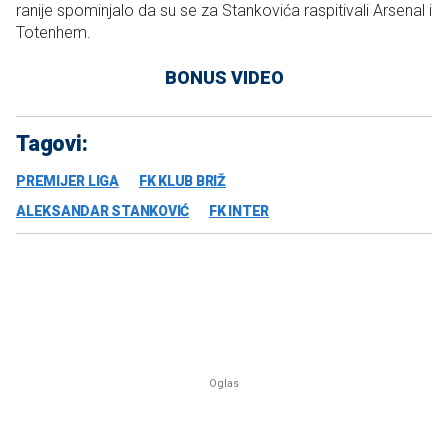
ranije spominjalo da su se za Stankovića raspitivali Arsenal i
Totenhem.
BONUS VIDEO
Tagovi:
PREMIJER LIGA
FK KLUB BRIŽ
ALEKSANDAR STANKOVIĆ
FK INTER