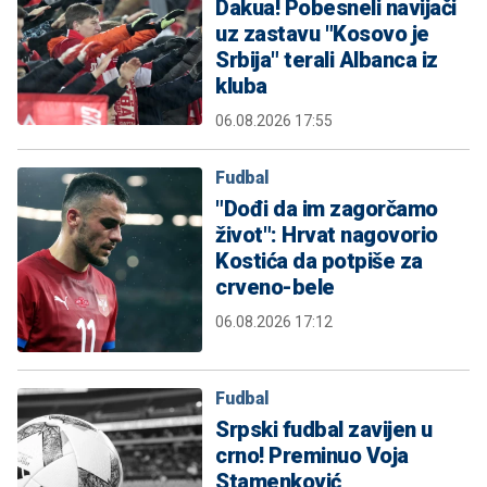
Dakua! Pobesneli navijači
uz zastavu "Kosovo je
Srbija" terali Albanca iz
kluba
06.08.2026 17:55
Fudbal
"Dođi da im zagorčamo
život": Hrvat nagovorio
Kostića da potpiše za
crveno-bele
06.08.2026 17:12
Fudbal
Srpski fudbal zavijen u
crno! Preminuo Voja
Stamenković