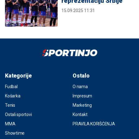
reprezentaciju Srbije
15.09.2025 11:31
Kategorije
Ostalo
Fudbal
O nama
Košarka
Impresum
Tenis
Marketing
Ostali sportovi
Kontakt
MMA
PRAVILA KORIŠĆENJA
Showtime