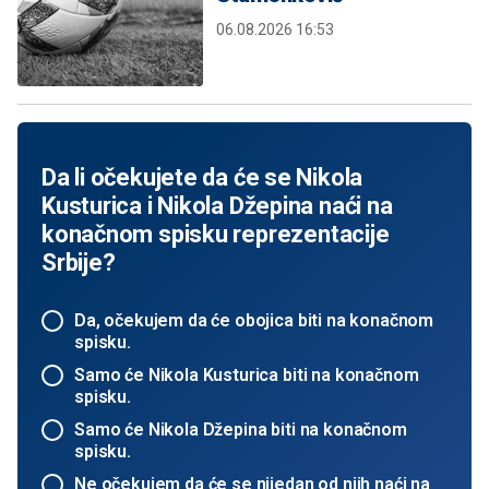
06.08.2026 16:53
Da li očekujete da će se Nikola
Kusturica i Nikola Džepina naći na
konačnom spisku reprezentacije
Srbije?
Da, očekujem da će obojica biti na konačnom
spisku.
Samo će Nikola Kusturica biti na konačnom
spisku.
Samo će Nikola Džepina biti na konačnom
spisku.
Ne očekujem da će se nijedan od njih naći na