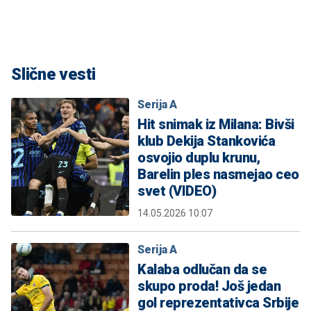
Slične vesti
Serija A
Hit snimak iz Milana: Bivši
klub Dekija Stankovića
osvojio duplu krunu,
Barelin ples nasmejao ceo
svet (VIDEO)
14.05.2026 10:07
Serija A
Kalaba odlučan da se
skupo proda! Još jedan
gol reprezentativca Srbije