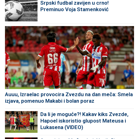
Srpski fudbal zavijen u crno!
Preminuo Voja Stamenković
Auuu, Izraelac provocira Zvezdu na dan meča: Smela
izjava, pomenuo Makabi i bolan poraz
Da li je moguće?! Kakav kiks Zvezde,
Hapoel iskoristio glupost Mateusa i
Lukasena (VIDEO)