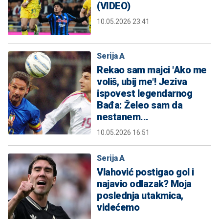
(VIDEO)
10.05.2026 23:41
Serija A
Rekao sam majci 'Ako me
voliš, ubij me'! Jeziva
ispovest legendarnog
Bađa: Želeo sam da
nestanem...
10.05.2026 16:51
Serija A
Vlahović postigao gol i
najavio odlazak? Moja
poslednja utakmica,
videćemo