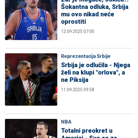
Šokantna odluka, Srbija
mu ovo nikad neće
oprostiti
12.09.2025 07:00
Reprezentacija Srbije
Srbija je odlučila - Njega
želi na klupi "orlova", a
ne Piksija
11.09.2025 09:58
NBA
Totalni preokret u