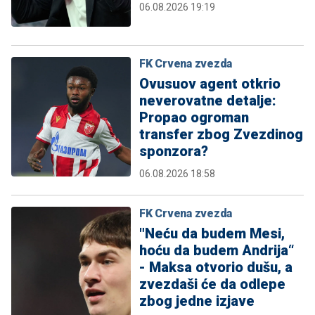
06.08.2026 19:19
FK Crvena zvezda
Ovusuov agent otkrio
neverovatne detalje:
Propao ogroman
transfer zbog Zvezdinog
sponzora?
06.08.2026 18:58
FK Crvena zvezda
"Neću da budem Mesi,
hoću da budem Andrija“
- Maksa otvorio dušu, a
zvezdaši će da odlepe
zbog jedne izjave