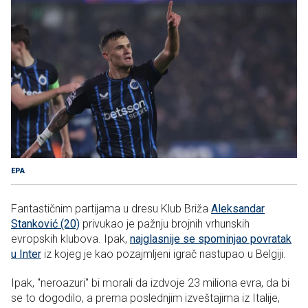
EPA
Fantastičnim partijama u dresu Klub Briža
Aleksandar
Stanković (20)
privukao je pažnju brojnih vrhunskih
evropskih klubova. Ipak,
najglasnije se spominjao povratak
u Inter
iz kojeg je kao pozajmljeni igrač nastupao u Belgiji.
Ipak, "neroazuri" bi morali da izdvoje 23 miliona evra, da bi
se to dogodilo, a prema poslednjim izveštajima iz Italije,