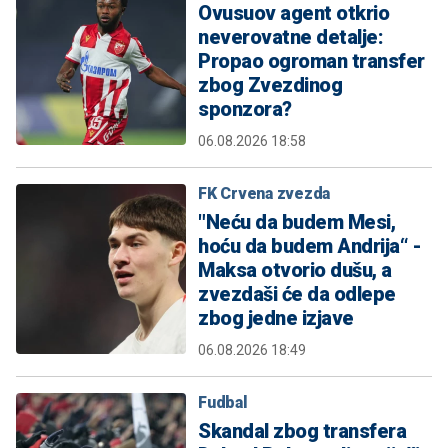
Ovusuov agent otkrio
neverovatne detalje:
Propao ogroman transfer
zbog Zvezdinog
sponzora?
06.08.2026 18:58
FK Crvena zvezda
"Neću da budem Mesi,
hoću da budem Andrija“ -
Maksa otvorio dušu, a
zvezdaši će da odlepe
zbog jedne izjave
06.08.2026 18:49
Fudbal
Skandal zbog transfera