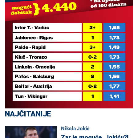
NAJČITANIJE
Nikola Jokić
Zar je moguće, Jokiću?!