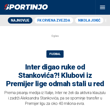
NAJNOVIJE
FK CRVENA ZVEZDA
NIKOLA JOKIĆ
FUDBAL
Inter digao ruke od
Stankovića?! Klubovi iz
Premijer lige odmah stali u red
Prema pisanju medija iz Italije, Inter ne želi da aktivira klauzulu
i zadrži Aleksandra Stankovića, pa se spominje transfer u
Premijer ligu za oko 40 miliona evra.