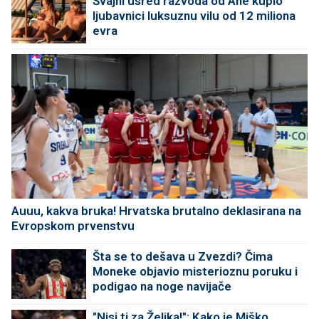
Švajni usred razvoda od Ane kupio
ljubavnici luksuznu vilu od 12 miliona
evra
Auuu, kakva bruka! Hrvatska brutalno deklasirana na
Evropskom prvenstvu
Šta se to dešava u Zvezdi? Čima
Moneke objavio misterioznu poruku i
podigao na noge navijače
"Nisi ti za Željka!": Kako je Miško