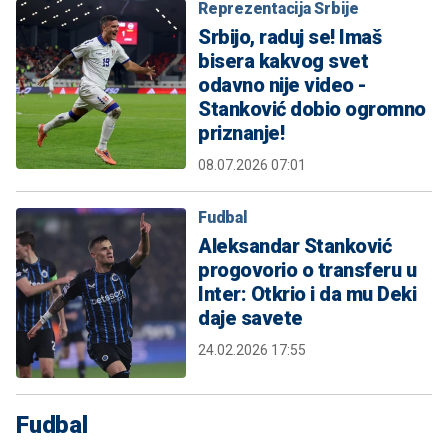
Reprezentacija Srbije
Srbijo, raduj se! Imaš
bisera kakvog svet
odavno nije video -
Stanković dobio ogromno
priznanje!
08.07.2026 07:01
Fudbal
Aleksandar Stanković
progovorio o transferu u
Inter: Otkrio i da mu Deki
daje savete
24.02.2026 17:55
Fudbal