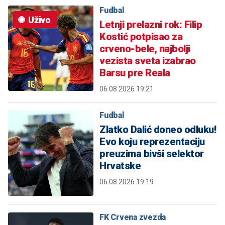
Fudbal
Uživo
Letnji prelazni rok: Filip
Kostić potpisao za
crveno-bele, najbolji
vezista sveta izabrao
Barsu pre Reala
06.08.2026 19:21
Fudbal
Zlatko Dalić doneo odluku!
Evo koju reprezentaciju
preuzima bivši selektor
Hrvatske
06.08.2026 19:19
FK Crvena zvezda