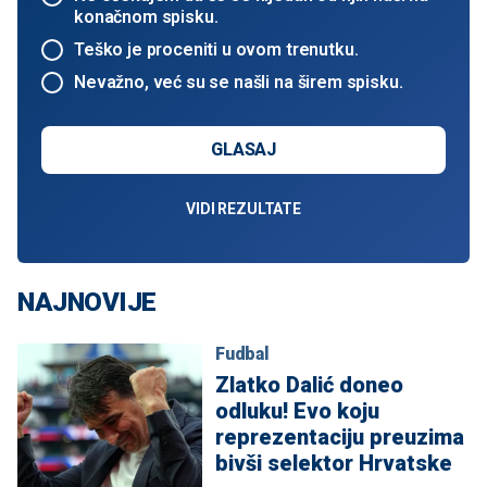
konačnom spisku.
Teško je proceniti u ovom trenutku.
Nevažno, već su se našli na širem spisku.
GLASAJ
VIDI REZULTATE
NAJNOVIJE
Fudbal
Zlatko Dalić doneo
odluku! Evo koju
reprezentaciju preuzima
bivši selektor Hrvatske