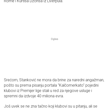
Rome i Kurtisa Džonsa iz Liverpula.
Srećom, Stanković ne mora da brine za naredni angažman,
pošto su prema pisanju portala "Kalčomerkato" pojedini
klubovi iz Premijer lige stali u red za njegove usluge i
spremni da izdvoje 40 miliona evra.
Još uvek se ne zna tačno koji klubovi su u pitanju, ali se