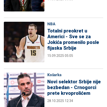
NBA
Totalni preokret u
Americi - Sve se za
Jokića promenilo posle
fijaska Srbije
15.09.2025 05:05
Košarka
Novi selektor Srbije nije
bezbedan - Crnogorci
prete krvoprolićem
28.10.2025 12:34