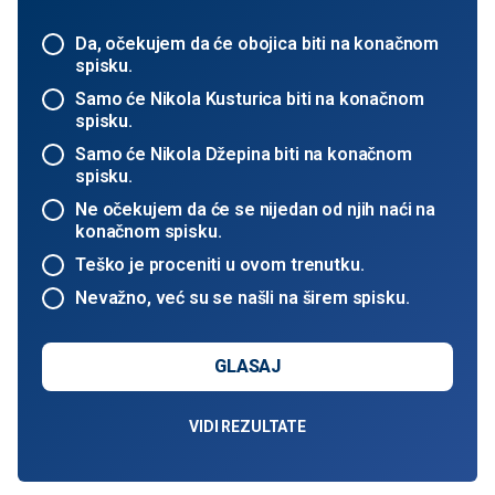
Da, očekujem da će obojica biti na konačnom
spisku.
Samo će Nikola Kusturica biti na konačnom
spisku.
Samo će Nikola Džepina biti na konačnom
spisku.
Ne očekujem da će se nijedan od njih naći na
konačnom spisku.
Teško je proceniti u ovom trenutku.
Nevažno, već su se našli na širem spisku.
GLASAJ
VIDI REZULTATE