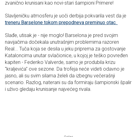
zvanično krunisani kao novi-stari šampioni Primere!
Slavljeničku atmosferu je uoči derbija pokvarila vest da je
treneru Barselone tokom prepodneva preminuo otac.
Slađe, utisak je - nije moglo! Barselona je pred svojim
navijačima dočekala unutrašnjim problemima razoren
Real... Tuča koja se desila u jeku priprema za gostovanje
Kataloncima unutar svlačionice, u kojoj je teško povređen
kapiten - Federiko Valverde, samo je produbila krizu
"kraljevića" ove sezone. Da trofeja neće videti odavno je
jasno, ali su svim silama želeli da izbegnu večerašnji
scenario. Razlog, naterani su da formiraju šampionski špalir
i uživo gledaju krunisanje najvećeg rivala.