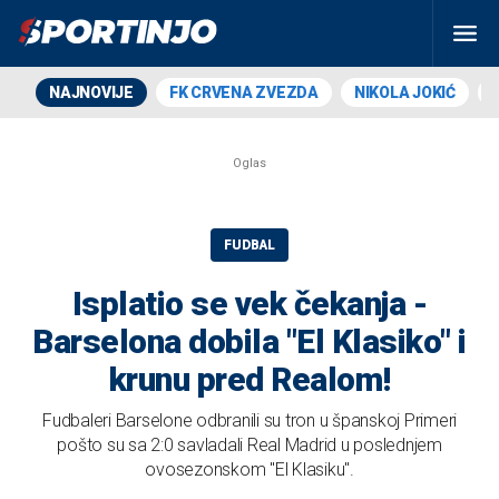
NAJNOVIJE
FK CRVENA ZVEZDA
NIKOLA JOKIĆ
FUDBAL
Isplatio se vek čekanja -
Barselona dobila "El Klasiko" i
krunu pred Realom!
Fudbaleri Barselone odbranili su tron u španskoj Primeri
pošto su sa 2:0 savladali Real Madrid u poslednjem
ovosezonskom "El Klasiku".