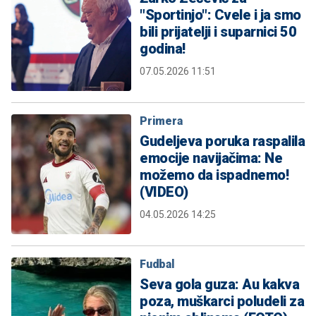
"Sportinjo": Cvele i ja smo
bili prijatelji i suparnici 50
godina!
07.05.2026 11:51
Primera
Gudeljeva poruka raspalila
emocije navijačima: Ne
možemo da ispadnemo!
(VIDEO)
04.05.2026 14:25
Fudbal
Seva gola guza: Au kakva
poza, muškarci poludeli za