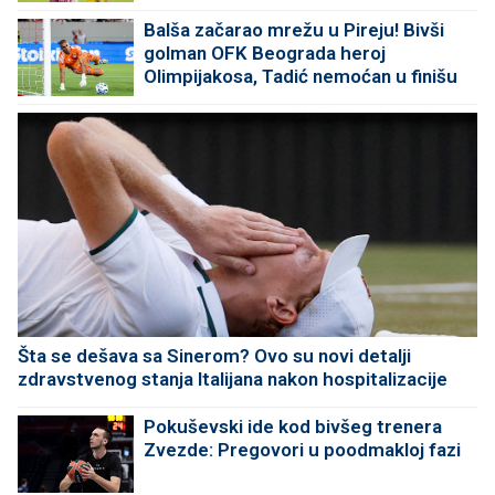
Balša začarao mrežu u Pireju! Bivši
golman OFK Beograda heroj
Olimpijakosa, Tadić nemoćan u finišu
Šta se dešava sa Sinerom? Ovo su novi detalji
zdravstvenog stanja Italijana nakon hospitalizacije
Pokuševski ide kod bivšeg trenera
Zvezde: Pregovori u poodmakloj fazi