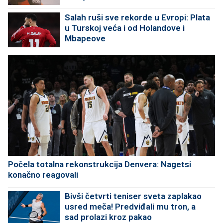
Salah ruši sve rekorde u Evropi: Plata
u Turskoj veća i od Holandove i
Mbapeove
Počela totalna rekonstrukcija Denvera: Nagetsi
konačno reagovali
Bivši četvrti teniser sveta zaplakao
usred meča! Predviđali mu tron, a
sad prolazi kroz pakao