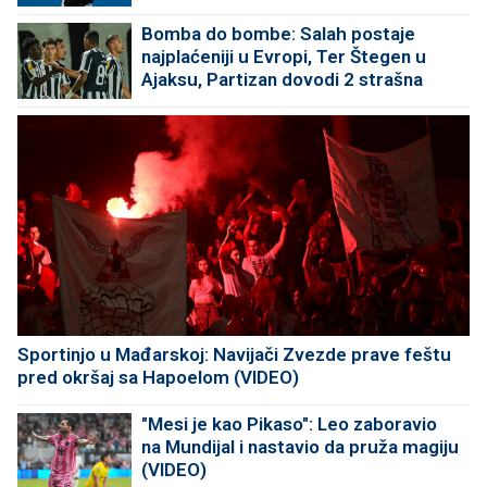
Bomba do bombe: Salah postaje
najplaćeniji u Evropi, Ter Štegen u
Ajaksu, Partizan dovodi 2 strašna
pojačanja!
Sportinjo u Mađarskoj: Navijači Zvezde prave feštu
pred okršaj sa Hapoelom (VIDEO)
"Mesi je kao Pikaso": Leo zaboravio
na Mundijal i nastavio da pruža magiju
(VIDEO)