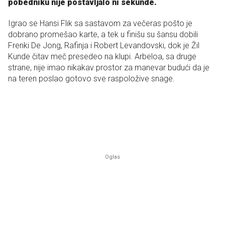
pobedniku nije postavljalo ni sekunde.
Igrao se Hansi Flik sa sastavom za večeras pošto je
dobrano promešao karte, a tek u finišu su šansu dobili
Frenki De Jong, Rafinja i Robert Levandovski, dok je Žil
Kunde čitav meč presedeo na klupi. Arbeloa, sa druge
strane, nije imao nikakav prostor za manevar budući da je
na teren poslao gotovo sve raspoložive snage.