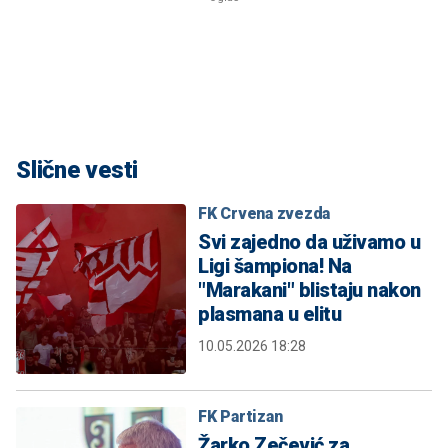
Slične vesti
FK Crvena zvezda
Svi zajedno da uživamo u
Ligi šampiona! Na
"Marakani" blistaju nakon
plasmana u elitu
10.05.2026 18:28
FK Partizan
Žarko Zečević za