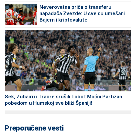
Neverovatna priča o transferu
napadača Zvezde: U sve su umešani
Bajern i kriptovalute
Sek, Zubairu i Traore srušili Tobol: Moćni Partizan
pobedom u Humskoj sve bliži Španiji!
Preporučene vesti