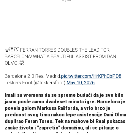
🚨🇪🇸 FERRAN TORRES DOUBLES THE LEAD FOR
BARCELONA! WHAT A BEAUTIFUL ASSIST FROM DANI
OLMO! 🤯
Barcelona 2-0 Real Madrid.
pic.twitter.com/HrKPhCbPD8
—
Tekkers Foot (@tekkersfoot)
May 10, 2026
Imali su vremena da se spreme budući da je sve bilo
jasno posle samo dvadeset minuta igre. Barselona je
povela golom Markusa Rašforda, a vrlo brzo je
prednost svog tima nakon lepe asistencije Dani Olma
duplirao Feran Tores. Tek na mahove bi Real pokazao
znake života i "zapretio" domaćinu, ali se pitanje o