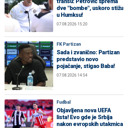
transu: Petrović sprema
dve "bombe", uskoro stižu
u Humksu!
07.08.2026 15:20
FK Partizan
Sada i zvanično: Partizan
predstavio novo
pojačanje, stigao Baba!
07.08.2026 14:54
Fudbal
Objavljena nova UEFA
lista! Evo gde je Srbija
nakon evropskih utakmica