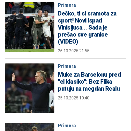
Primera
Dečko, ti si sramota za
sport! Novi ispad
Vinisijusa... Sada je
prešao sve granice
(VIDEO)
26.10.2025 21:55
Primera
Muke za Barselonu pred
"el klasiko": Bez Flika
putuju na megdan Realu
25.10.2025 10:40
Primera