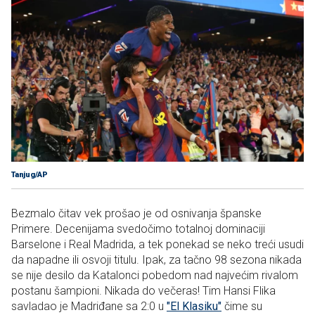
Tanjug/AP
Bezmalo čitav vek prošao je od osnivanja španske
Primere. Decenijama svedočimo totalnoj dominaciji
Barselone i Real Madrida, a tek ponekad se neko treći usudi
da napadne ili osvoji titulu. Ipak, za tačno 98 sezona nikada
se nije desilo da Katalonci pobedom nad najvećim rivalom
postanu šampioni. Nikada do večeras! Tim Hansi Flika
savladao je Madriđane sa 2:0 u
"El Klasiku"
čime su