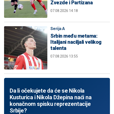
Zvezde i Partizana
07.08.2026 14:18
Serija A
Srbin među metama:
Italijani naciljali velikog
talenta
07.08.2026 13:55
Da li očekujete da će se Nikola
Kusturica i Nikola Džepina naći na
konačnom spisku reprezentacije
Srbije?