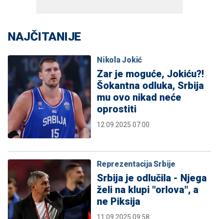
NAJČITANIJE
Nikola Jokić
Zar je moguće, Jokiću?!
Šokantna odluka, Srbija
mu ovo nikad neće
oprostiti
12.09.2025 07:00
Reprezentacija Srbije
Srbija je odlučila - Njega
želi na klupi "orlova", a
ne Piksija
11.09.2025 09:58