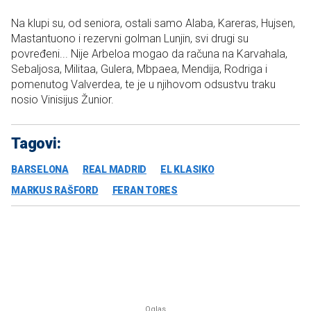
Na klupi su, od seniora, ostali samo Alaba, Kareras, Hujsen,
Mastantuono i rezervni golman Lunjin, svi drugi su
povređeni... Nije Arbeloa mogao da računa na Karvahala,
Sebaljosa, Militaa, Gulera, Mbpaea, Mendija, Rodriga i
pomenutog Valverdea, te je u njihovom odsustvu traku
nosio Vinisijus Žunior.
Tagovi:
BARSELONA
REAL MADRID
EL KLASIKO
MARKUS RAŠFORD
FERAN TORES