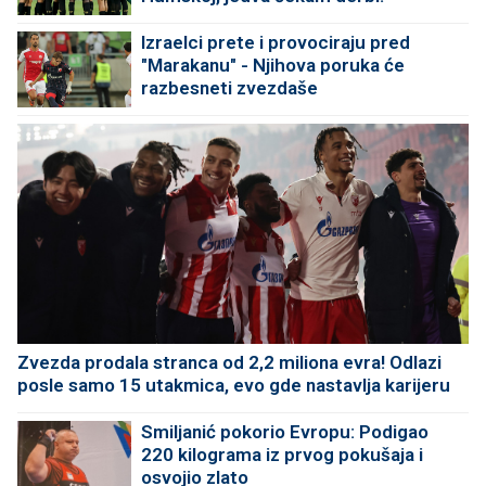
Izraelci prete i provociraju pred
"Marakanu" - Njihova poruka će
razbesneti zvezdaše
Zvezda prodala stranca od 2,2 miliona evra! Odlazi
posle samo 15 utakmica, evo gde nastavlja karijeru
Smiljanić pokorio Evropu: Podigao
220 kilograma iz prvog pokušaja i
osvojio zlato