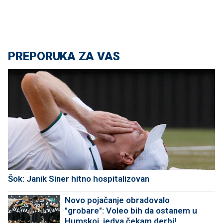
PREPORUKA ZA VAS
Šok: Janik Siner hitno hospitalizovan
Novo pojačanje obradovalo
"grobare": Voleo bih da ostanem u
Humskoj, jedva čekam derbi!