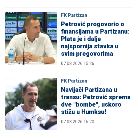
FK Partizan
Petrović progovorio o
finansijama u Partizanu:
Plata je i dalje
najspornija stavka u
svim pregovorima
07.08.2026 15:26
FK Partizan
Navijači Partizana u
transu: Petrović sprema
dve "bombe", uskoro
stižu u Humksu!
07.08.2026 15:20