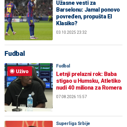
Užasne vesti za
Barselonu: Jamal ponovo
povređen, propušta El
Klasiko?
03.10.2025 23:32
Fudbal
Fudbal
Uživo
Letnji prelazni rok: Baba
stigao u Humsku, Atletiko
nudi 40 miliona za Romera
07.08.2026 15:57
Superliga Srbije