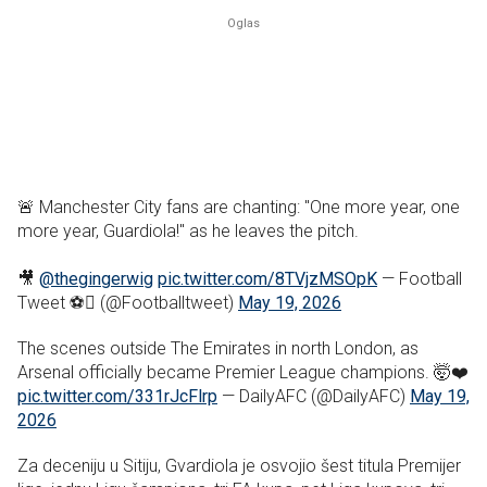
🚨 Manchester City fans are chanting: "One more year, one
more year, Guardiola!" as he leaves the pitch.
🎥
@thegingerwig
pic.twitter.com/8TVjzMSOpK
— Football
Tweet ⚽ (@Footballtweet)
May 19, 2026
The scenes outside The Emirates in north London, as
Arsenal officially became Premier League champions. 🤯❤️
pic.twitter.com/331rJcFlrp
— DailyAFC (@DailyAFC)
May 19,
2026
Za deceniju u Sitiju, Gvardiola je osvojio šest titula Premijer