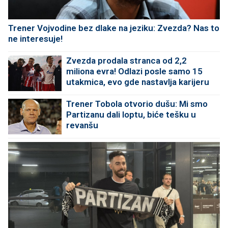
Trener Vojvodine bez dlake na jeziku: Zvezda? Nas to
ne interesuje!
Zvezda prodala stranca od 2,2
miliona evra! Odlazi posle samo 15
utakmica, evo gde nastavlja karijeru
Trener Tobola otvorio dušu: Mi smo
Partizanu dali loptu, biće tešku u
revanšu