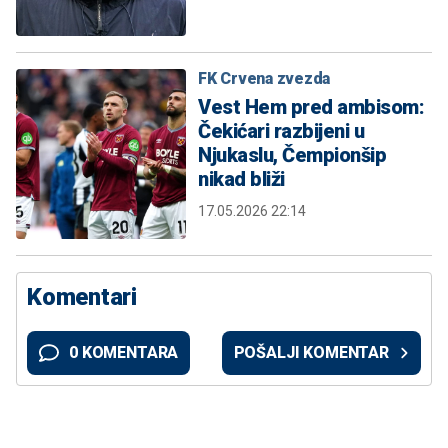
FK Crvena zvezda
Vest Hem pred ambisom:
Čekićari razbijeni u
Njukaslu, Čempionšip
nikad bliži
17.05.2026 22:14
Komentari
0 KOMENTARA
POŠALJI KOMENTAR