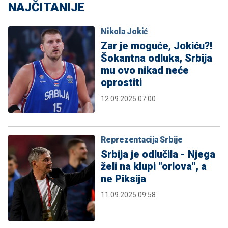
NAJČITANIJE
Nikola Jokić
Zar je moguće, Jokiću?!
Šokantna odluka, Srbija
mu ovo nikad neće
oprostiti
12.09.2025 07:00
Reprezentacija Srbije
Srbija je odlučila - Njega
želi na klupi "orlova", a
ne Piksija
11.09.2025 09:58