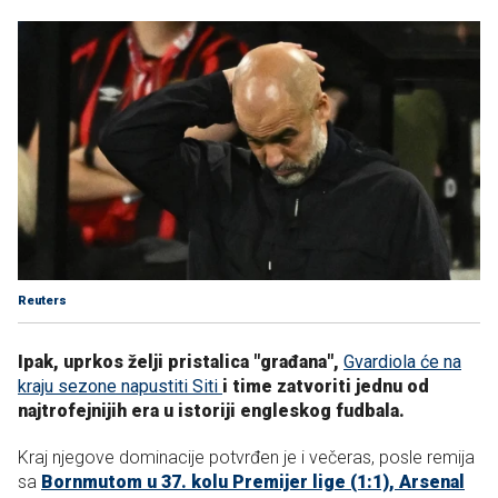
Reuters
Ipak, uprkos želji pristalica "građana",
Gvardiola će na
kraju sezone napustiti Siti
i time zatvoriti jednu od
najtrofejnijih era u istoriji engleskog fudbala.
Kraj njegove dominacije potvrđen je i večeras, posle remija
sa
Bornmutom u 37. kolu Premijer lige (1:1), Arsenal