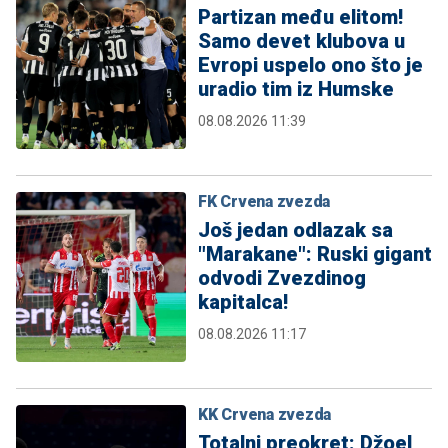
Partizan među elitom!
Samo devet klubova u
Evropi uspelo ono što je
uradio tim iz Humske
08.08.2026 11:39
FK Crvena zvezda
Još jedan odlazak sa
"Marakane": Ruski gigant
odvodi Zvezdinog
kapitalca!
08.08.2026 11:17
KK Crvena zvezda
Totalni preokret: Džoel