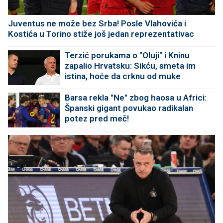
Juventus ne može bez Srba! Posle Vlahovića i
Kostića u Torino stiže još jedan reprezentativac
Terzić porukama o "Oluji" i Kninu
zapalio Hrvatsku: Sikću, smeta im
istina, hoće da crknu od muke
Barsa rekla "Ne" zbog haosa u Africi:
Španski gigant povukao radikalan
potez pred meč!