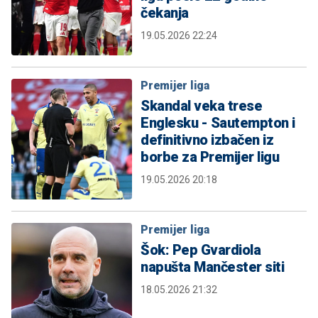
čekanja
19.05.2026 22:24
Premijer liga
Skandal veka trese
Englesku - Sautempton i
definitivno izbačen iz
borbe za Premijer ligu
19.05.2026 20:18
Premijer liga
Šok: Pep Gvardiola
napušta Mančester siti
18.05.2026 21:32