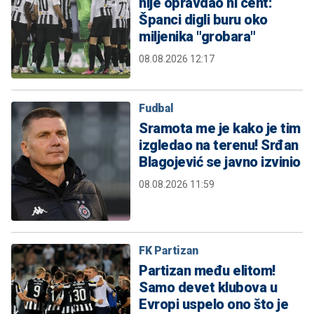
nije opravdao ni cent:
Španci digli buru oko
miljenika "grobara"
08.08.2026 12:17
Fudbal
Sramota me je kako je tim
izgledao na terenu! Srđan
Blagojević se javno izvinio
08.08.2026 11:59
FK Partizan
Partizan među elitom!
Samo devet klubova u
Evropi uspelo ono što je