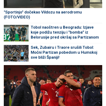
"Sportinjo" dočekao Vildozu na aerodromu
(FOTO/VIDEO)
Tobol naoštren u Beogradu: Izjave
koje podižu tenziju i "bomba” iz
Belorusije pred okršaj sa Partizanom
Sek, Zubairu i Traore srušili Tobol:
Moćni Partizan pobedom u Humskoj
sve bliži Španiji!