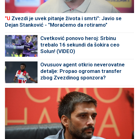
"U
Zvezdi je uvek pitanje života i smrti": Javio se
Dejan Stanković - "Moraćemo da rotiramo"
Cvetković ponovo heroj: Srbinu
trebalo 16 sekundi da šokira ceo
Solun! (VIDEO)
Ovusuov agent otkrio neverovatne
detalje: Propao ogroman transfer
zbog Zvezdinog sponzora?