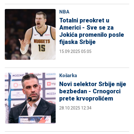
NBA
Totalni preokret u
Americi - Sve se za
Jokića promenilo posle
fijaska Srbije
15.09.2025 05:05
Košarka
Novi selektor Srbije nije
bezbedan - Crnogorci
prete krvoprolićem
28.10.2025 12:34