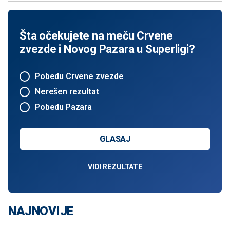
Šta očekujete na meču Crvene
zvezde i Novog Pazara u Superligi?
Pobedu Crvene zvezde
Nerešen rezultat
Pobedu Pazara
GLASAJ
VIDI REZULTATE
NAJNOVIJE