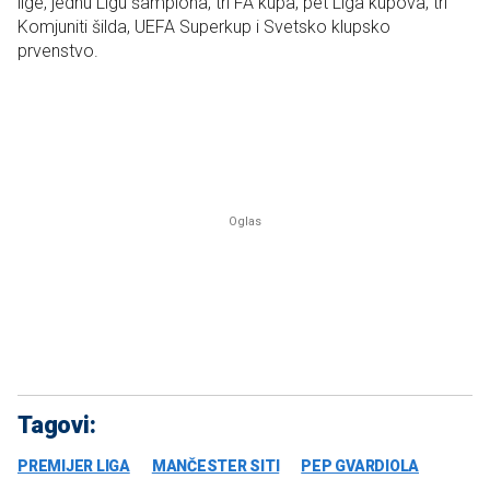
lige, jednu Ligu šampiona, tri FA kupa, pet Liga kupova, tri
Komjuniti šilda, UEFA Superkup i Svetsko klupsko
prvenstvo.
Tagovi:
PREMIJER LIGA
MANČESTER SITI
PEP GVARDIOLA