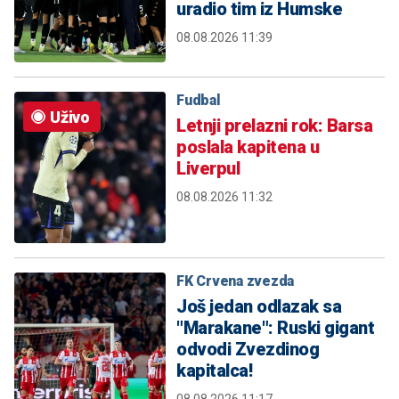
uradio tim iz Humske
08.08.2026 11:39
Fudbal
Uživo
Letnji prelazni rok: Barsa
poslala kapitena u
Liverpul
08.08.2026 11:32
FK Crvena zvezda
Još jedan odlazak sa
"Marakane": Ruski gigant
odvodi Zvezdinog
kapitalca!
08.08.2026 11:17