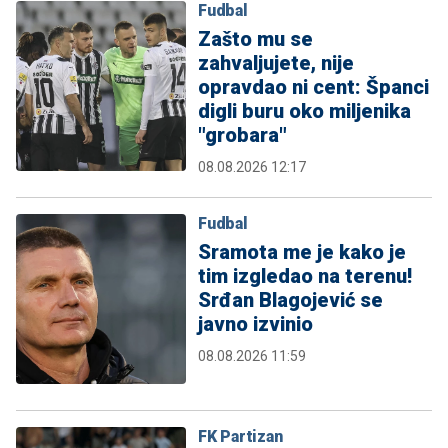
Fudbal
Zašto mu se
zahvaljujete, nije
opravdao ni cent: Španci
digli buru oko miljenika
"grobara"
08.08.2026 12:17
Fudbal
Sramota me je kako je
tim izgledao na terenu!
Srđan Blagojević se
javno izvinio
08.08.2026 11:59
FK Partizan