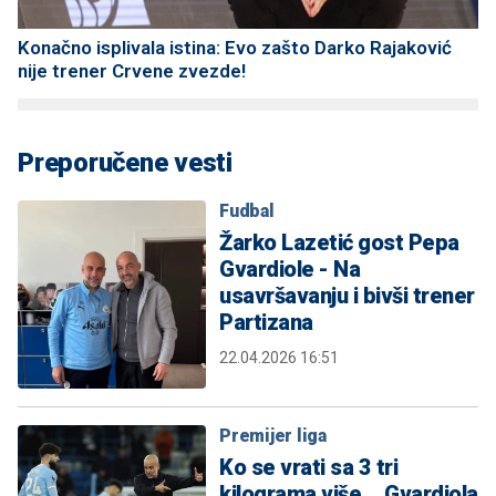
Konačno isplivala istina: Evo zašto Darko Rajaković
nije trener Crvene zvezde!
Preporučene vesti
Fudbal
Žarko Lazetić gost Pepa
Gvardiole - Na
usavršavanju i bivši trener
Partizana
22.04.2026 16:51
Premijer liga
Ko se vrati sa 3 tri
kilograma više... Gvardiola