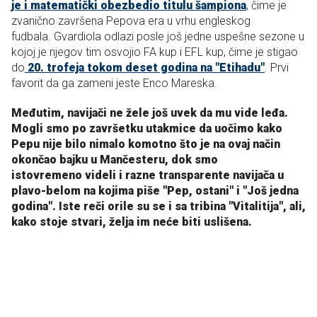
je i matematički obezbedio titulu šampiona
, čime je
zvanično završena Pepova era u vrhu engleskog
fudbala. Gvardiola odlazi posle još jedne uspešne sezone u
kojoj je njegov tim osvojio FA kup i EFL kup, čime je stigao
do
20. trofeja tokom deset godina na "Etihadu"
. Prvi
favorit da ga zameni jeste Enco Mareska.
Međutim, navijači ne žele još uvek da mu vide leđa.
Mogli smo po završetku utakmice da uočimo kako
Pepu nije bilo nimalo komotno što je na ovaj način
okončao bajku u Mančesteru, dok smo
istovremeno videli i razne transparente navijača u
plavo-belom na kojima piše "Pep, ostani" i "Još jedna
godina". Iste reči orile su se i sa tribina "Vitalitija", ali,
kako stoje stvari, želja im neće biti uslišena.