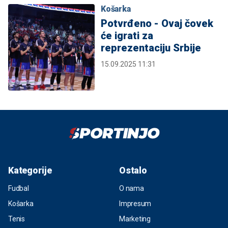
Košarka
Potvrđeno - Ovaj čovek
će igrati za
reprezentaciju Srbije
15.09.2025 11:31
Kategorije
Ostalo
Fudbal
O nama
Košarka
Impresum
Tenis
Marketing