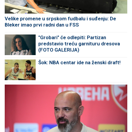
Velike promene u srpskom fudbalu i suđenju: De
Bleker imao prvi radni dan u FSS
"Grobari" će odlepiti: Partizan
predstavio treću garnituru dresova
(FOTO GALERIJA)
Šok: NBA centar ide na ženski draft!