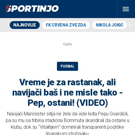
NAJNOVIJE
FK CRVENA ZVEZDA
NIKOLA JOKIĆ
FUDBAL
Vreme je za rastanak, ali
navijači baš i ne misle tako -
Pep, ostani! (VIDEO)
Navijači Mančester sitija ne žele da vide leđa Pepu Gvardioli,
pa su mu sa tribina stadiona Bornmuta skandirali da ostane u
klubu, dok su "Vitalitijem" dominirali transparenti podrške
španskom stručnjaku.