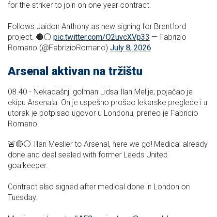
for the striker to join on one year contract.
Follows Jaidon Anthony as new signing for Brentford
project. 🔴⚪️
pic.twitter.com/O2uvcXVp33
— Fabrizio
Romano (@FabrizioRomano)
July 8, 2026
Arsenal aktivan na tržištu
08.40 - Nekadašnji golman Lidsa Ilan Melije, pojačao je
ekipu Arsenala. On je uspešno prošao lekarske preglede i u
utorak je potpisao ugovor u Londonu, preneo je Fabricio
Romano.
🚨🔴⚪️ Illan Meslier to Arsenal, here we go! Medical already
done and deal sealed with former Leeds United
goalkeeper.
Contract also signed after medical done in London on
Tuesday.