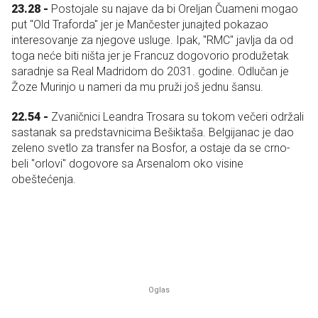
23.28 -
Postojale su najave da bi Oreljan Čuameni mogao
put "Old Traforda" jer je Mančester junajted pokazao
interesovanje za njegove usluge. Ipak, "RMC" javlja da od
toga neće biti ništa jer je Francuz dogovorio produžetak
saradnje sa Real Madridom do 2031. godine. Odlučan je
Žoze Murinjo u nameri da mu pruži još jednu šansu.
22.54 -
Zvaničnici Leandra Trosara su tokom večeri održali
sastanak sa predstavnicima Bešiktaša. Belgijanac je dao
zeleno svetlo za transfer na Bosfor, a ostaje da se crno-
beli "orlovi" dogovore sa Arsenalom oko visine
obeštećenja.