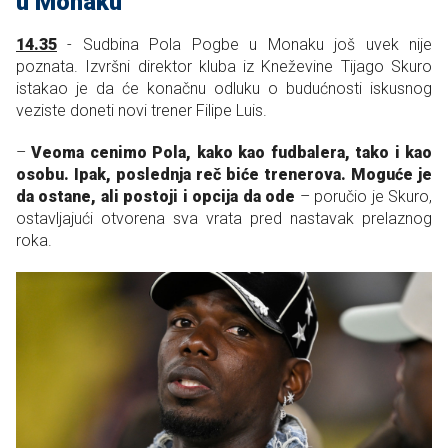
u Monaku
14.35
- Sudbina Pola Pogbe u Monaku još uvek nije
poznata. Izvršni direktor kluba iz Kneževine Tijago Skuro
istakao je da će konačnu odluku o budućnosti iskusnog
veziste doneti novi trener Filipe Luis.
–
Veoma cenimo Pola, kako kao fudbalera, tako i kao
osobu. Ipak, poslednja reč biće trenerova. Moguće je
da ostane, ali postoji i opcija da ode
– poručio je Skuro,
ostavljajući otvorena sva vrata pred nastavak prelaznog
roka.