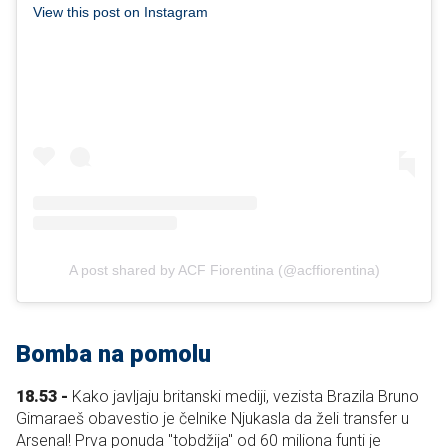
View this post on Instagram
A post shared by ACF Fiorentina (@acffiorentina)
Bomba na pomolu
18.53 -
Kako javljaju britanski mediji, vezista Brazila Bruno
Gimaraeš obavestio je čelnike Njukasla da želi transfer u
Arsenal! Prva ponuda "tobdžija" od 60 miliona funti je