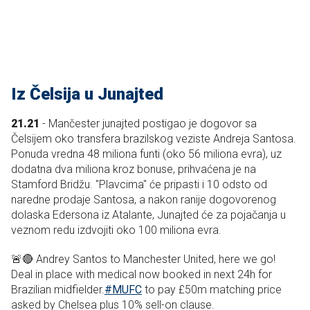
Iz Čelsija u Junajted
21.21
- Mančester junajted postigao je dogovor sa
Čelsijem oko transfera brazilskog veziste Andreja Santosa.
Ponuda vredna 48 miliona funti (oko 56 miliona evra), uz
dodatna dva miliona kroz bonuse, prihvaćena je na
Stamford Bridžu.
"Plavcima" će pripasti i 10 odsto od
naredne prodaje Santosa, a nakon ranije dogovorenog
dolaska Edersona iz Atalante, Junajted će za pojačanja u
veznom redu izdvojiti oko 100 miliona evra.
🚨🔴 Andrey Santos to Manchester United, here we go!
Deal in place with medical now booked in next 24h for
Brazilian midfielder.
#MUFC
to pay £50m matching price
asked by Chelsea plus 10% sell-on clause.