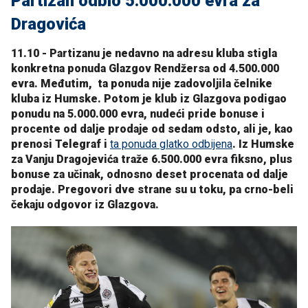
Partizan odbio 5.000.000 evra za
Dragovića
11.10 - Partizanu je
nedavno na adresu kluba stigla
konkretna ponuda Glazgov Rendžersa od 4.500.000
evra. Međutim, ta ponuda nije zadovoljila čelnike
kluba iz Humske.
Potom je klub iz Glazgova podigao
ponudu na 5.000.000 evra, nudeći pride bonuse i
procente od dalje prodaje od sedam odsto, ali je, kao
prenosi Telegraf i
ta ponuda glatko odbijena
. Iz Humske
za Vanju Dragojevića traže 6.500.000 evra fiksno, plus
bonuse za učinak, odnosno deset procenata od dalje
prodaje. Pregovori dve strane su u toku, pa crno-beli
čekaju odgovor iz Glazgova.