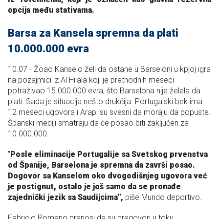
opcija među stativama.
Barsa za Kansela spremna da plati
10.000.000 evra
10.07 - Žoao Kanselo želi da ostane u Barseloni u kpjoj igra
na pozajmici iz Al Hilala koji je prethodnih meseci
potraživao 15.000.000 evra, što Barselona nije želela da
plati. Sada je situacija nešto drukčija. Portugalski bek ima
12 meseci ugovora i Arapi su svesni da moraju da popuste.
Španski mediji smatraju da će posao biti zaključen za
10.000.000.
"
Posle eliminacije Portugalije sa Svetskog prvenstva
od Španije, Barselona je spremna da završi posao.
Dogovor sa Kanselom oko dvogodišnjeg ugovora već
je postignut, ostalo je još samo da se pronađe
zajednički jezik sa Saudijcima",
piše Mundo deportivo.
Fabricio Romano prenosi da su pregovori u toku.