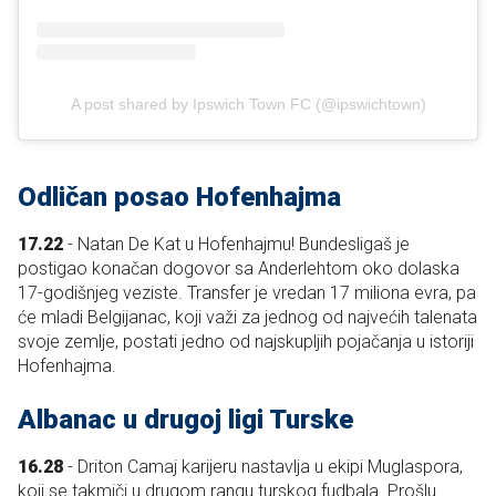
A post shared by Ipswich Town FC (@ipswichtown)
Odličan posao Hofenhajma
17.22
- Natan De Kat u Hofenhajmu! Bundesligaš je
postigao konačan dogovor sa Anderlehtom oko dolaska
17-godišnjeg veziste. Transfer je vredan 17 miliona evra, pa
će mladi Belgijanac, koji važi za jednog od najvećih talenata
svoje zemlje, postati jedno od najskupljih pojačanja u istoriji
Hofenhajma.
Albanac u drugoj ligi Turske
16.28
- Driton Camaj karijeru nastavlja u ekipi Muglaspora,
koji se takmiči u drugom rangu turskog fudbala. Prošlu