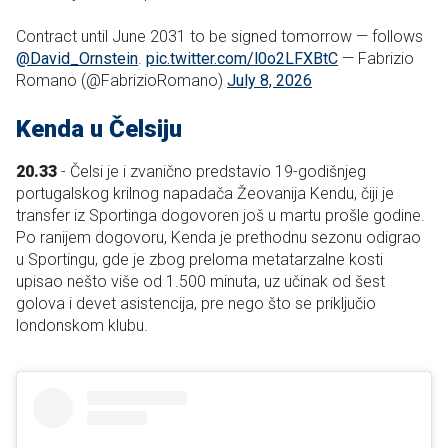
Contract until June 2031 to be signed tomorrow — follows
@David_Ornstein
.
pic.twitter.com/l0o2LFXBtC
— Fabrizio
Romano (@FabrizioRomano)
July 8, 2026
Kenda u Čelsiju
20.33
- Čelsi je i zvanično predstavio 19-godišnjeg
portugalskog krilnog napadača Žeovanija Kendu, čiji je
transfer iz Sportinga dogovoren još u martu prošle godine.
Po ranijem dogovoru, Kenda je prethodnu sezonu odigrao
u Sportingu, gde je zbog preloma metatarzalne kosti
upisao nešto više od 1.500 minuta, uz učinak od šest
golova i devet asistencija, pre nego što se priključio
londonskom klubu.