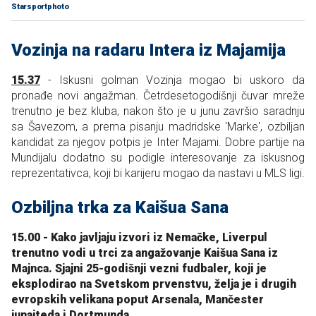
Starsportphoto
Vozinja na radaru Intera iz Majamija
15.37
- Iskusni golman Vozinja mogao bi uskoro da
pronađe novi angažman. Četrdesetogodišnji čuvar mreže
trenutno je bez kluba, nakon što je u junu završio saradnju
sa Šavezom, a prema pisanju madridske 'Marke', ozbiljan
kandidat za njegov potpis je Inter Majami. Dobre partije na
Mundijalu dodatno su podigle interesovanje za iskusnog
reprezentativca, koji bi karijeru mogao da nastavi u MLS ligi.
Ozbiljna trka za Kaišua Sana
15.00 - Kako javljaju izvori iz Nemačke, Liverpul
trenutno vodi u trci za angažovanje Kaišua Sana iz
Majnca. Sjajni 25-godišnji vezni fudbaler, koji je
eksplodirao na Svetskom prvenstvu, želja je i drugih
evropskih velikana poput Arsenala, Mančester
junajteda i Dortmunda.