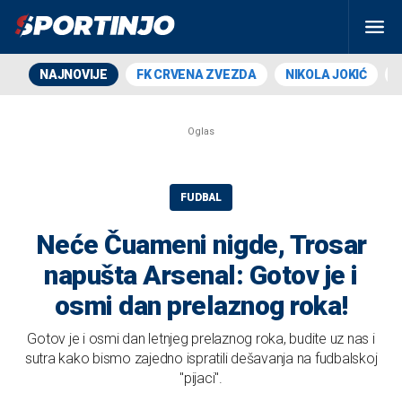
NAJNOVIJE
FK CRVENA ZVEZDA
NIKOLA JOKIĆ
FUDBAL
Neće Čuameni nigde, Trosar
napušta Arsenal: Gotov je i
osmi dan prelaznog roka!
Gotov je i osmi dan letnjeg prelaznog roka, budite uz nas i
sutra kako bismo zajedno ispratili dešavanja na fudbalskoj
"pijaci".