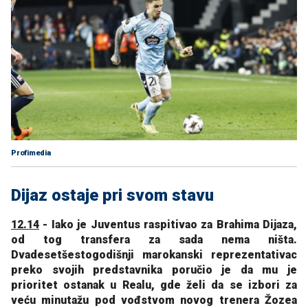
Profimedia
Dijaz ostaje pri svom stavu
12.14
- Iako je Juventus raspitivao za Brahima Dijaza,
od tog transfera za sada nema ništa.
Dvadesetšestogodišnji marokanski reprezentativac
preko svojih predstavnika poručio je da mu je
prioritet ostanak u Realu, gde želi da se izbori za
veću minutažu pod vođstvom novog trenera Žozea