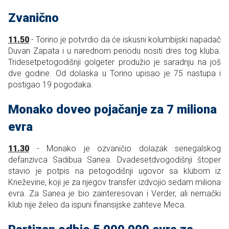
Zvanično
11.50
- Torino je potvrdio da će iskusni kolumbijski napadač
Duvan Zapata i u narednom periodu nositi dres tog kluba.
Tridesetpetogodišnji golgeter produžio je saradnju na još
dve godine. Od dolaska u Torino upisao je 75 nastupa i
postigao 19 pogodaka.
Monako doveo pojačanje za 7 miliona
evra
11.30
- Monako je ozvaničio dolazak senegalskog
defanzivca Sadibua Sanea. Dvadesetdvogodišnji štoper
stavio je potpis na petogodišnji ugovor sa klubom iz
Kneževine, koji je za njegov transfer izdvojio sedam miliona
evra. Za Sanea je bio zainteresovan i Verder, ali nemački
klub nije želeo da ispuni finansijske zahteve Meca.