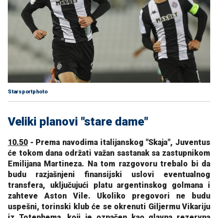
Starsportphoto
Veliki planovi "stare dame"
10.50
- Prema navodima italijanskog "Skaja", Juventus
će tokom dana održati važan sastanak sa zastupnikom
Emilijana Martineza. Na tom razgovoru trebalo bi da
budu razjašnjeni finansijski uslovi eventualnog
transfera, uključujući platu argentinskog golmana i
zahteve Aston Vile. Ukoliko pregovori ne budu
uspešni, torinski klub će se okrenuti Giljermu Vikariju
iz Totenhema, koji je označen kao glavna rezervna