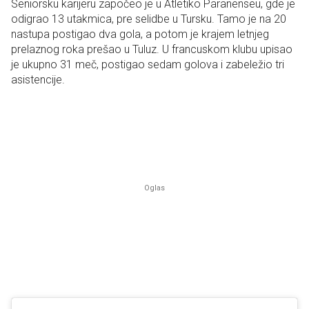
Seniorsku karijeru započeo je u Atletiko Paranenseu, gde je
odigrao 13 utakmica, pre selidbe u Tursku. Tamo je na 20
nastupa postigao dva gola, a potom je krajem letnjeg
prelaznog roka prešao u Tuluz. U francuskom klubu upisao
je ukupno 31 meč, postigao sedam golova i zabeležio tri
asistencije.