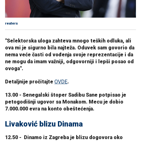
reuters
"Selektorska uloga zahteva mnogo teških odluka, ali
ova mi je sigurno bila najteža. Oduvek sam govorio da
nema veće časti od vođenja svoje reprezentacije i da
ne mogu da imam važniji, odgovorniji i lepši posao od
ovoga".
Detaljnije pročitajte
OVDE
.
13.00
- Senegalski štoper Sadibu Sane potpisao je
petogodišnji ugovor sa Monakom. Mecu je dobio
7.000.000 evra na konto obeštećenja.
Livaković blizu Dinama
12.50 - Dinamo iz Zagreba je blizu dogovora oko