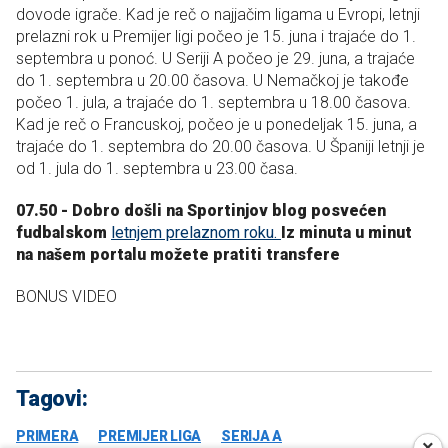
dovode igrače. Kad je reč o najjačim ligama u Evropi, letnji
prelazni rok u Premijer ligi počeo je 15. juna i trajaće do 1.
septembra u ponoć. U Seriji A počeo je 29. juna, a trajaće
do 1. septembra u 20.00 časova. U Nemačkoj je takođe
počeo 1. jula, a trajaće do 1. septembra u 18.00 časova.
Kad je reč o Francuskoj, počeo je u ponedeljak 15. juna, a
trajaće do 1. septembra do 20.00 časova. U Španiji letnji je
od 1. jula do 1. septembra u 23.00 časa.
07.50 - Dobro došli na Sportinjov blog posvećen
fudbalskom
letnjem prelaznom roku.
Iz minuta u minut
na našem portalu možete pratiti transfere
BONUS VIDEO
Tagovi:
PRIMERA
PREMIJER LIGA
SERIJA A