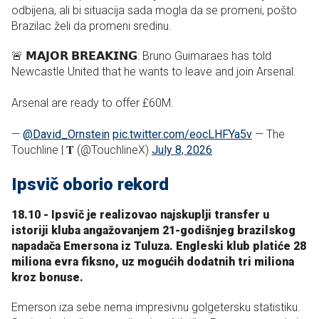
odbijena, ali bi situacija sada mogla da se promeni, pošto
Brazilac želi da promeni sredinu.
🚨 𝗠𝗔𝗝𝗢𝗥 𝗕𝗥𝗘𝗔𝗞𝗜𝗡𝗚: Bruno Guimaraes has told
Newcastle United that he wants to leave and join Arsenal.
Arsenal are ready to offer £60M.
—
@David_Ornstein
pic.twitter.com/eocLHFYa5v
— The
Touchline | 𝐓 (@TouchlineX)
July 8, 2026
Ipsvič oborio rekord
18.10 - Ipsvič je realizovao najskuplji transfer u
istoriji kluba angažovanjem 21-godišnjeg brazilskog
napadača Emersona iz Tuluza. Engleski klub platiće 28
miliona evra fiksno, uz mogućih dodatnih tri miliona
kroz bonuse.
Emerson iza sebe nema impresivnu golgetersku statistiku.