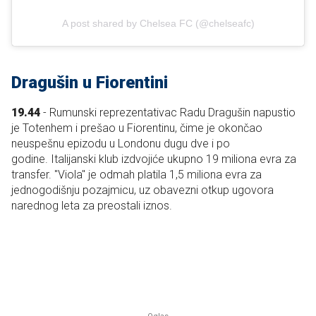
A post shared by Chelsea FC (@chelseafc)
Dragušin u Fiorentini
19.44
- Rumunski reprezentativac Radu Dragušin napustio
je Totenhem i prešao u Fiorentinu, čime je okončao
neuspešnu epizodu u Londonu dugu dve i po
godine.
Italijanski klub izdvojiće ukupno 19 miliona evra za
transfer. "Viola" je odmah platila 1,5 miliona evra za
jednogodišnju pozajmicu, uz obavezni otkup ugovora
narednog leta za preostali iznos.