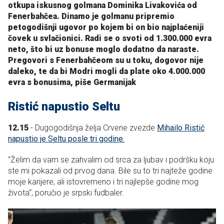
otkupa iskusnog golmana Dominika Livakovića od
Fenerbahčea. Dinamo je golmanu pripremio
petogodišnji ugovor po kojem bi on bio najplaćeniji
čovek u svlačionici. Radi se o svoti od 1.300.000 evra
neto, što bi uz bonuse moglo dodatno da naraste.
Pregovori s Fenerbahčeom su u toku, dogovor nije
daleko, te da bi Modri mogli da plate oko 4.000.000
evra s bonusima, piše Germanijak
Ristić napustio Seltu
12.15
- Dugogodišnja želja Crvene zvezde
Mihailo Ristić
napustio je Seltu posle tri godine.
"
Želim da vam se zahvalim od srca za ljubav i podršku koju
ste mi pokazali od prvog dana.
Bile su to tri najteže godine
moje karijere, ali istovremeno i tri najlepše godine mog
života“,
poručio je srpski fudbaler.