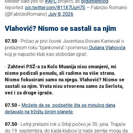
Meslier said yes to
#AFC
project, as
@gunnerblog
reported.
pic.twitter.com/811X7UuH7S
— Fabrizio Romano
(@FabrizioRomano)
July 8, 2026
Vlahović? Nismo se sastali sa njim
07.50
- Pričao je prvi čovek Juventusa Đovani Karnevali o
prelaznom roku "bjankonera" i pomenuo
Dušana Vlahovića
koji je napustio klub kao slobodan igrač.
-
Zahtevi PSŽ-a za Kolo Muanija nisu smanjeni, mi
nismo podizali ponudu, ali radimo na više strana.
Nismo fokusirani samo na njega. Vlahović? Nismo se
sastali sa njim. Vrata nisu otvorena samo za Serlota,
već i za druge igrače.
07.50 -
Možete da se podsetite šta se minulog dana
dešavalo na tržištu širom planete.
07.50
- Letnji prelazni rok u Srbiji počeo je 30. juna. Trajaće
do 19. septembra, do kada klubovi iz naše zemlje mogu da