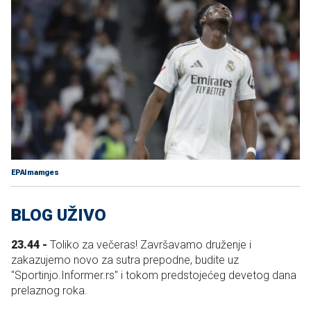
EPAImamges
BLOG UŽIVO
23.44 -
Toliko za večeras! Završavamo druženje i
zakazujemo novo za sutra prepodne, budite uz
"Sportinjo.Informer.rs" i tokom predstojećeg devetog dana
prelaznog roka.