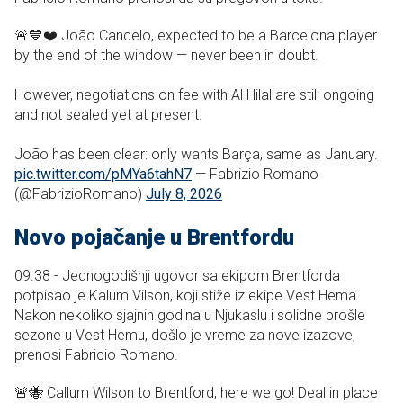
🚨💙❤️ João Cancelo, expected to be a Barcelona player
by the end of the window — never been in doubt.
However, negotiations on fee with Al Hilal are still ongoing
and not sealed yet at present.
João has been clear: only wants Barça, same as January.
pic.twitter.com/pMYa6tahN7
— Fabrizio Romano
(@FabrizioRomano)
July 8, 2026
Novo pojačanje u Brentfordu
09.38 - Jednogodišnji ugovor sa ekipom Brentforda
potpisao je Kalum Vilson, koji stiže iz ekipe Vest Hema.
Nakon nekoliko sjajnih godina u Njukaslu i solidne prošle
sezone u Vest Hemu, došlo je vreme za nove izazove,
prenosi Fabricio Romano.
🚨🐝 Callum Wilson to Brentford, here we go! Deal in place