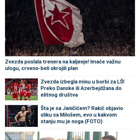
Zvezda poslala trenera na kaljenje! Imaće važnu
ulogu, crveno-beli skrojili plan
Zvezda izbegla minu u borbi za LŠ!
Preko Danske ili Azerbejdžana do
elitnog društva
Šta je sa Janičićem? Rakić objavio
sliku sa Milošem, evo u kakvom
stanju mu je noga (FOTO)