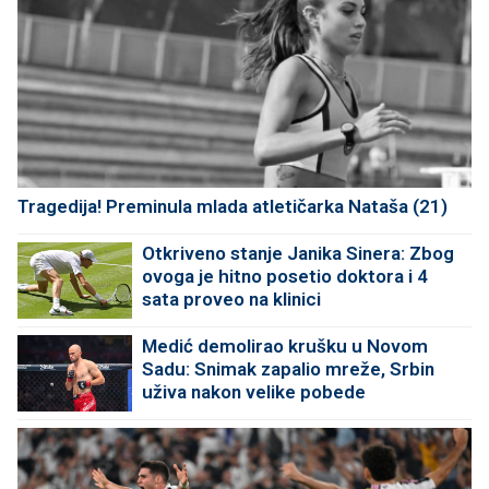
Tragedija! Preminula mlada atletičarka Nataša (21)
Otkriveno stanje Janika Sinera: Zbog
ovoga je hitno posetio doktora i 4
sata proveo na klinici
Medić demolirao krušku u Novom
Sadu: Snimak zapalio mreže, Srbin
uživa nakon velike pobede