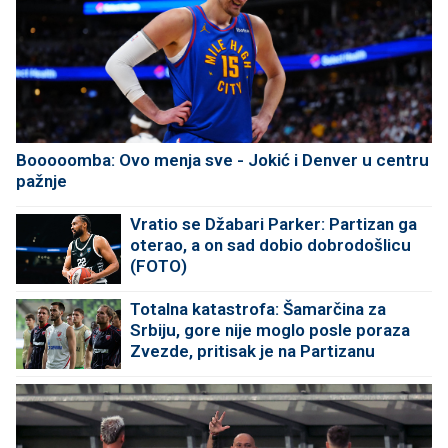
Booooomba: Ovo menja sve - Jokić i Denver u centru
pažnje
Vratio se Džabari Parker: Partizan ga
oterao, a on sad dobio dobrodošlicu
(FOTO)
Totalna katastrofa: Šamarčina za
Srbiju, gore nije moglo posle poraza
Zvezde, pritisak je na Partizanu