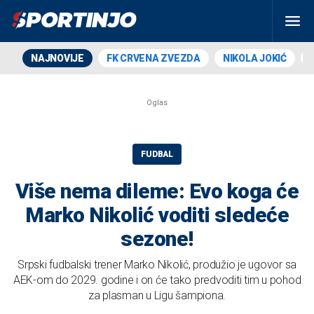
NAJNOVIJE
FK CRVENA ZVEZDA
NIKOLA JOKIĆ
FUDBAL
Više nema dileme: Evo koga će
Marko Nikolić voditi sledeće
sezone!
Srpski fudbalski trener Marko Nikolić, produžio je ugovor sa
AEK-om do 2029. godine i on će tako predvoditi tim u pohod
za plasman u Ligu šampiona.