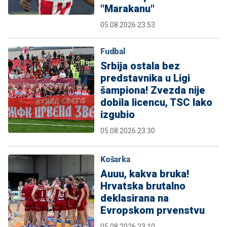
"Marakanu"
05.08.2026 23:53
Fudbal
Srbija ostala bez
predstavnika u Ligi
šampiona! Zvezda nije
dobila licencu, TSC lako
izgubio
05.08.2026 23:30
Košarka
Auuu, kakva bruka!
Hrvatska brutalno
deklasirana na
Evropskom prvenstvu
05.08.2026 23:10