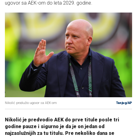
ugovor sa AEK-om do leta 2029. godine.
Nikolić produžio ugovor sa AEK-om
Tanjug/AP
Nikolić je predvodio AEK do prve titule posle tri
godine pauze i sigurno je da je on jedan od
najzaslužnijih za tu titulu. Pre nekoliko dana se