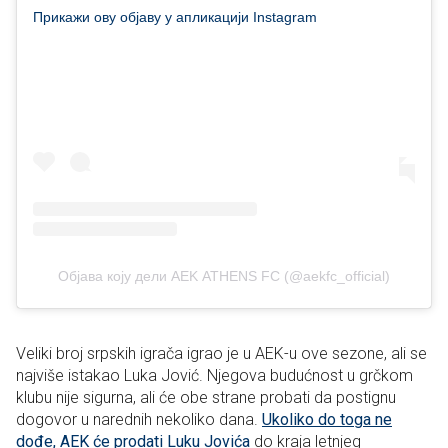
Прикажи ову објаву у апликацији Instagram
Објава коју дели ΑΕΚ ATHENS FC (@aekfc_official)
Veliki broj srpskih igrača igrao je u AEK-u ove sezone, ali se
najviše istakao Luka Jović. Njegova budućnost u grčkom
klubu nije sigurna, ali će obe strane probati da postignu
dogovor u narednih nekoliko dana.
Ukoliko do toga ne
dođe, AEK će prodati Luku Jovića
do kraja letnjeg