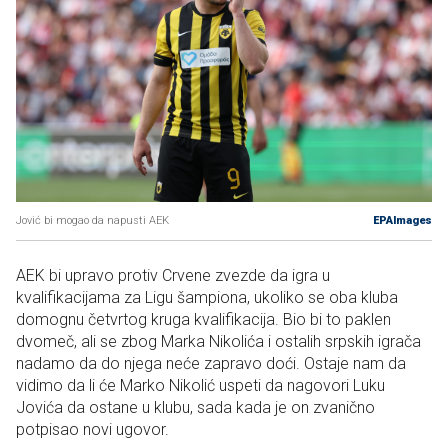
Jović bi mogao da napusti AEK
EPAImages
AEK bi upravo protiv Crvene zvezde da igra u
kvalifikacijama za Ligu šampiona, ukoliko se oba kluba
domognu četvrtog kruga kvalifikacija. Bio bi to paklen
dvomeč, ali se zbog Marka Nikolića i ostalih srpskih igrača
nadamo da do njega neće zapravo doći. Ostaje nam da
vidimo da li će Marko Nikolić uspeti da nagovori Luku
Jovića da ostane u klubu, sada kada je on zvanično
potpisao novi ugovor.