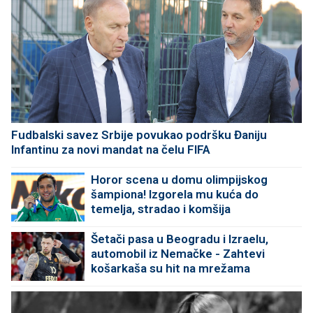
Fudbalski savez Srbije povukao podršku Đaniju
Infantinu za novi mandat na čelu FIFA
Horor scena u domu olimpijskog
šampiona! Izgorela mu kuća do
temelja, stradao i komšija
Šetači pasa u Beogradu i Izraelu,
automobil iz Nemačke - Zahtevi
košarkaša su hit na mrežama