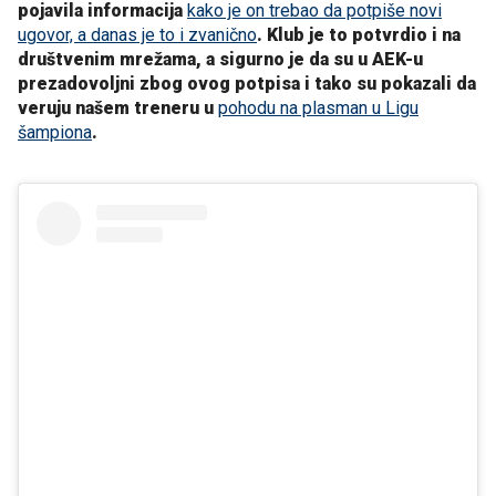
pojavila informacija
kako je on trebao da potpiše novi
ugovor, a danas je to i zvanično
. Klub je to potvrdio i na
društvenim mrežama, a sigurno je da su u AEK-u
prezadovoljni zbog ovog potpisa i tako su pokazali da
veruju našem treneru u
pohodu na plasman u Ligu
šampiona
.