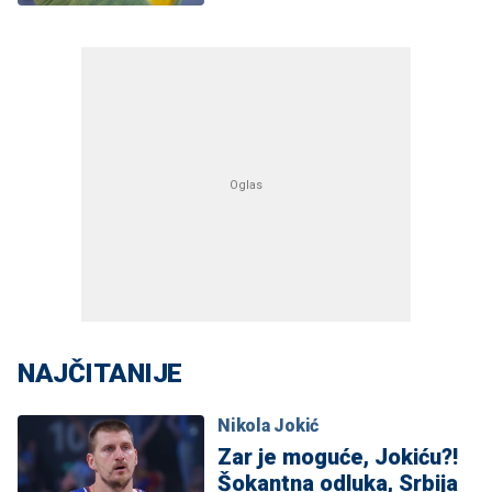
NAJČITANIJE
Nikola Jokić
Zar je moguće, Jokiću?!
Šokantna odluka, Srbija