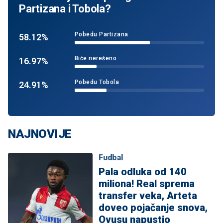
Partizana i Tobola?
Pobedu Partizana
58.12%
Biće nerešeno
16.97%
Pobedu Tobola
24.91%
NAJNOVIJE
Fudbal
Pala odluka od 140
miliona! Real sprema
transfer veka, Arteta
doveo pojačanje snova,
Ovusu napustio