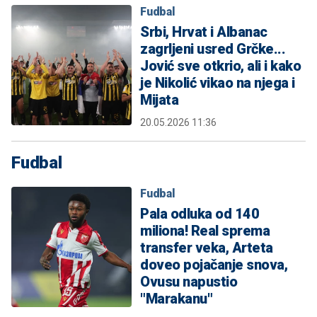
Fudbal
Srbi, Hrvat i Albanac
zagrljeni usred Grčke...
Jović sve otkrio, ali i kako
je Nikolić vikao na njega i
Mijata
20.05.2026 11:36
Fudbal
Fudbal
Pala odluka od 140
miliona! Real sprema
transfer veka, Arteta
doveo pojačanje snova,
Ovusu napustio
"Marakanu"