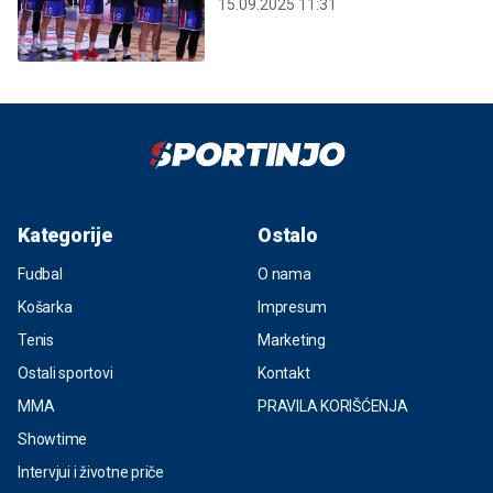
15.09.2025 11:31
Kategorije
Ostalo
Fudbal
O nama
Košarka
Impresum
Tenis
Marketing
Ostali sportovi
Kontakt
MMA
PRAVILA KORIŠĆENJA
Showtime
Intervjui i životne priče