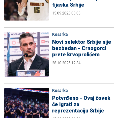
fijaska Srbije
15.09.2025 05:05
Košarka
Novi selektor Srbije nije
bezbedan - Crnogorci
prete krvoprolićem
28.10.2025 12:34
Košarka
Potvrđeno - Ovaj čovek
će igrati za
reprezentaciju Srbije