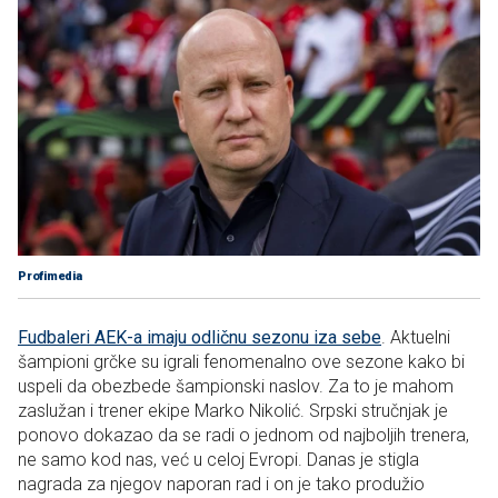
Profimedia
Fudbaleri AEK-a imaju odličnu sezonu iza sebe
. Aktuelni
šampioni grčke su igrali fenomenalno ove sezone kako bi
uspeli da obezbede šampionski naslov. Za to je mahom
zaslužan i trener ekipe Marko Nikolić. Srpski stručnjak je
ponovo dokazao da se radi o jednom od najboljih trenera,
ne samo kod nas, već u celoj Evropi. Danas je stigla
nagrada za njegov naporan rad i on je tako produžio