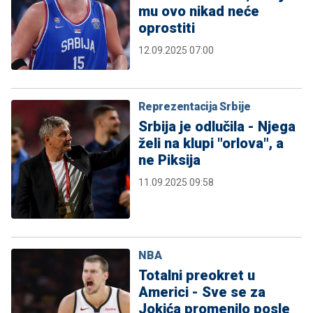
mu ovo nikad neće
oprostiti
12.09.2025 07:00
Reprezentacija Srbije
Srbija je odlučila - Njega
želi na klupi "orlova", a
ne Piksija
11.09.2025 09:58
NBA
Totalni preokret u
Americi - Sve se za
Jokića promenilo posle