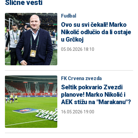
Slične vesti
Fudbal
Ovo su svi čekali! Marko
Nikolić odlučio da li ostaje
u Grčkoj
05.06.2026 18:10
FK Crvena zvezda
Seltik pokvario Zvezdi
planove! Marko Nikolić i
AEK stižu na "Marakanu"?
16.05.2026 19:00