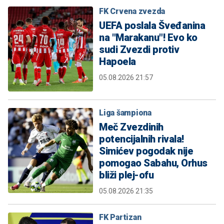
FK Crvena zvezda
UEFA poslala Šveđanina
na "Marakanu"! Evo ko
sudi Zvezdi protiv
Hapoela
05.08.2026 21:57
Liga šampiona
Meč Zvezdinih
potencijalnih rivala!
Simićev pogodak nije
pomogao Sabahu, Orhus
bliži plej-ofu
05.08.2026 21:35
FK Partizan