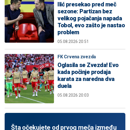
Ilić presekao pred meč
sezone: Partizan bez
velikog pojačanja napada
Tobol, evo zašto je nastao
problem
05.08.2026 20:51
FK Crvena zvezda
Oglasila se Zvezda! Evo
kada počinje prodaja
karata za naredna dva
duela
05.08.2026 20:03
Šta očekujete od prvog meča između