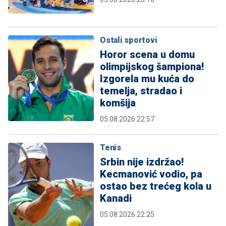
Ostali sportovi
Horor scena u domu
olimpijskog šampiona!
Izgorela mu kuća do
temelja, stradao i
komšija
05.08.2026 22:57
Tenis
Srbin nije izdržao!
Kecmanović vodio, pa
ostao bez trećeg kola u
Kanadi
05.08.2026 22:25