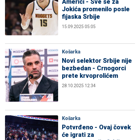
Americi - Sve se za
Jokića promenilo posle
fijaska Srbije
15.09.2025 05:05
Košarka
Novi selektor Srbije nije
bezbedan - Crnogorci
prete krvoprolićem
28.10.2025 12:34
Košarka
Potvrđeno - Ovaj čovek
će igrati za