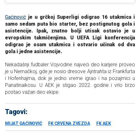
Gaćinović
je u grčkoj Superligi odigrao 16 utakmica i
samo sedam puta bio starter, bez postignutog gola i
asistencije. Ipak, znatno bolji utisak ostavio je u
evropskim takmičenjima. U UEFA Ligi konferencija
odigrao je osam utakmica i ostvario učinak od dva
gola i jedne asistencije.
Nekadašnji fudbaler Vojvodine najveći deo karijere proveo
je u Nemačkoj, gde je nosio dresove Ajntrahta iz Frankfurta
i Hofenhajma, dok je jedno vreme igrao i na pozajmici u
Panatinaikosu. U AEK je stigao 2022. godine i vrlo brzo
postao važan deo ekipe.
Tagovi:
MIJAT GAĆINOVIĆ
FK CRVENA ZVEZDA
FK AEK