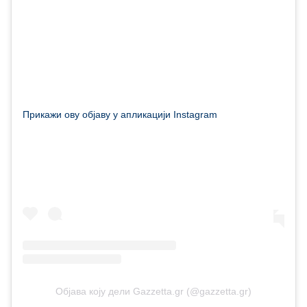
Прикажи ову објаву у апликацији Instagram
Објава коју дели Gazzetta.gr (@gazzetta.gr)