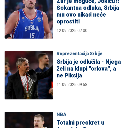
Zar je moguće, Jokiću?!
Šokantna odluka, Srbija
mu ovo nikad neće
oprostiti
12.09.2025 07:00
Reprezentacija Srbije
Srbija je odlučila - Njega
želi na klupi "orlova", a
ne Piksija
11.09.2025 09:58
NBA
Totalni preokret u