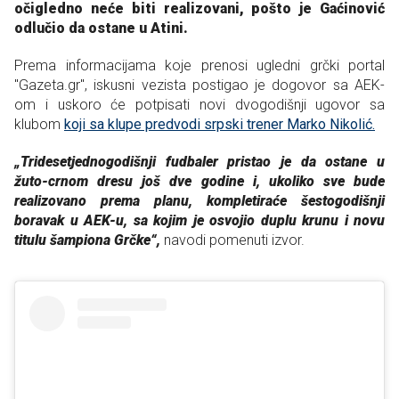
očigledno neće biti realizovani, pošto je Gaćinović
odlučio da ostane u Atini.
Prema informacijama koje prenosi ugledni grčki portal
"Gazeta.gr", iskusni vezista postigao je dogovor sa AEK-
om i uskoro će potpisati novi dvogodišnji ugovor sa
klubom
koji sa klupe predvodi srpski trener Marko Nikolić.
„Tridesetjednogodišnji fudbaler pristao je da ostane u
žuto-crnom dresu još dve godine i, ukoliko sve bude
realizovano prema planu, kompletiraće šestogodišnji
boravak u AEK-u, sa kojim je osvojio duplu krunu i novu
titulu šampiona Grčke“,
navodi pomenuti izvor.