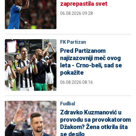
zaprepastila svet
06.08.2026 09:28
FK Partizan
Pred Partizanom
najizazovniji meč ovog
leta - Crno-beli, sad se
pokažite
06.08.2026 08:16
Fudbal
Zdravko Kuzmanović u
provodu sa provokatorom
Džakom? Žena otkrila šta
se desilo