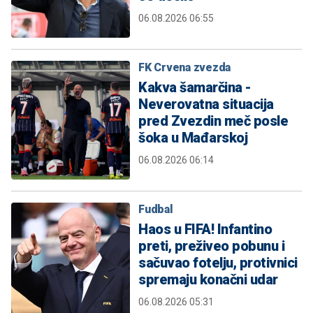
06.08.2026 06:55
FK Crvena zvezda
Kakva šamarčina -
Neverovatna situacija
pred Zvezdin meč posle
šoka u Mađarskoj
06.08.2026 06:14
Fudbal
Haos u FIFA! Infantino
preti, preživeo pobunu i
sačuvao fotelju, protivnici
spremaju konačni udar
06.08.2026 05:31