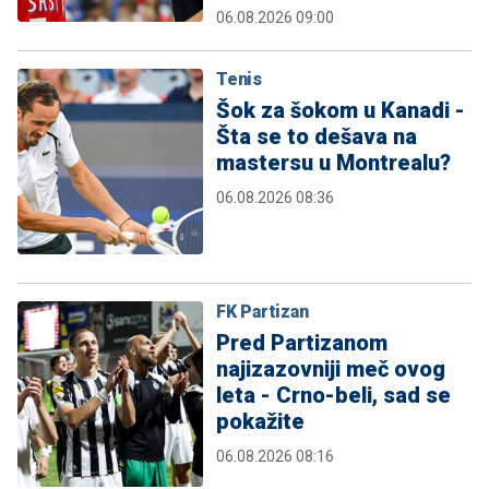
06.08.2026 09:00
Tenis
Šok za šokom u Kanadi -
Šta se to dešava na
mastersu u Montrealu?
06.08.2026 08:36
FK Partizan
Pred Partizanom
najizazovniji meč ovog
leta - Crno-beli, sad se
pokažite
06.08.2026 08:16