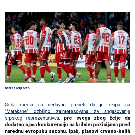
Starsportphoto
Grčki mediji su nedavno preneli da je ekipa sa
"Marakane" ozbiljno zainteresovana za angažovanje
srpskog reprezentativca,
pre svega zbog želje da
dodatno ojača konkurenciju na krilnim pozicijama pred
narednu evropsku sezonu. Ipak, planovi crveno-belih