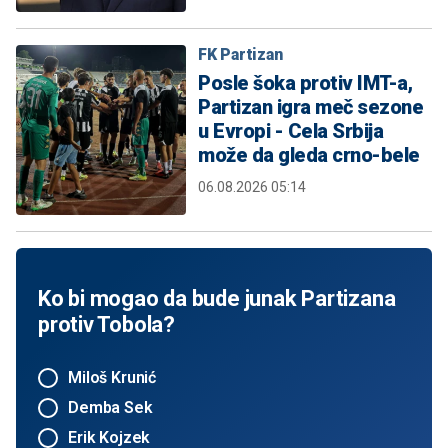
FK Partizan
Posle šoka protiv IMT-a,
Partizan igra meč sezone
u Evropi - Cela Srbija
može da gleda crno-bele
06.08.2026 05:14
Ko bi mogao da bude junak Partizana
protiv Tobola?
Miloš Krunić
Demba Sek
Erik Kojzek