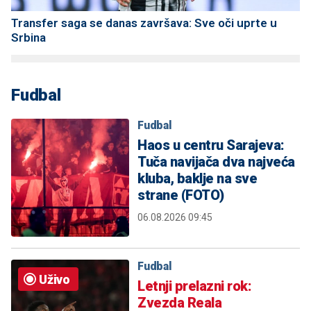
Transfer saga se danas završava: Sve oči uprte u
Srbina
Fudbal
Fudbal
Haos u centru Sarajeva:
Tuča navijača dva najveća
kluba, baklje na sve
strane (FOTO)
06.08.2026 09:45
Fudbal
Uživo
Letnji prelazni rok:
Zvezda Reala