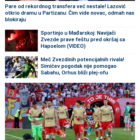
Pare od rekordnog transfera već nestale! Lazović
otkrio dramu u Partizanu: Čim vide novac, odmah nas
blokiraju
Sportinjo u Mađarskoj: Navijači
Zvezde prave feštu pred okršaj sa
Hapoelom (VIDEO)
Meč Zvezdinih potencijalnih rivala!
Simićev pogodak nije pomogao
Sabahu, Orhus bliži plej-ofu