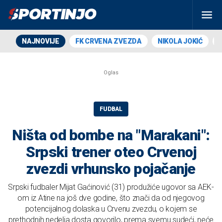
NAJNOVIJE
FK CRVENA ZVEZDA
NIKOLA JOKIĆ
FUDBAL
Ništa od bombe na "Marakani":
Srpski trener oteo Crvenoj
zvezdi vrhunsko pojačanje
Srpski fudbaler Mijat Gaćinović (31) produžiće ugovor sa AEK-
om iz Atine na još dve godine, što znači da od njegovog
potencijalnog dolaska u Crvenu zvezdu, o kojem se
prethodnih nedelja dosta govorilo, prema svemu sudeći, neće