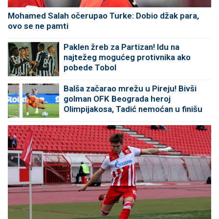
Mohamed Salah očerupao Turke: Dobio džak para,
ovo se ne pamti
Paklen žreb za Partizan! Idu na
najtežeg mogućeg protivnika ako
pobede Tobol
Balša začarao mrežu u Pireju! Bivši
golman OFK Beograda heroj
Olimpijakosa, Tadić nemoćan u finišu