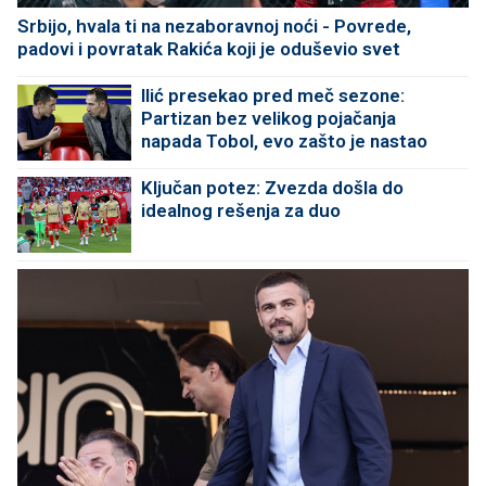
Srbijo, hvala ti na nezaboravnoj noći - Povrede,
padovi i povratak Rakića koji je oduševio svet
Ilić presekao pred meč sezone:
Partizan bez velikog pojačanja
napada Tobol, evo zašto je nastao
problem
Ključan potez: Zvezda došla do
idealnog rešenja za duo