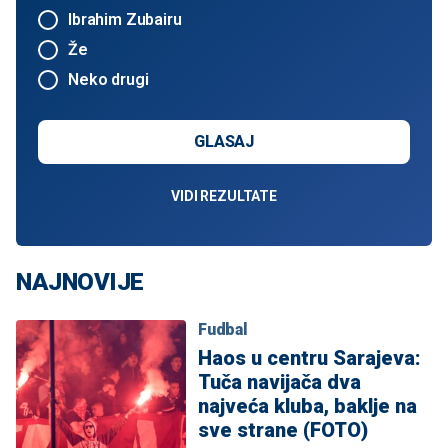
Ibrahim Zubairu
Že
Neko drugi
GLASAJ
VIDI REZULTATE
NAJNOVIJE
Fudbal
Haos u centru Sarajeva:
Tuča navijača dva
najveća kluba, baklje na
sve strane (FOTO)