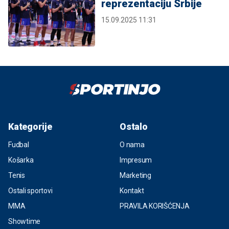
reprezentaciju Srbije
15.09.2025 11:31
Kategorije
Ostalo
Fudbal
O nama
Košarka
Impresum
Tenis
Marketing
Ostali sportovi
Kontakt
MMA
PRAVILA KORIŠĆENJA
Showtime