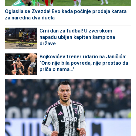
Oglasila se Zvezda! Evo kada počinje prodaja karata
za naredna dva duela
Crni dan za fudbal! U zverskom
napadu ubijen kapiten šampiona
države
Bojkovićev trener udario na Janičića:
"Ono nije bila povreda, nije prestao da
priča o nama..."