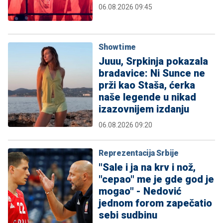
06.08.2026 09:45
Showtime
Juuu, Srpkinja pokazala
bradavice: Ni Sunce ne
prži kao Staša, ćerka
naše legende u nikad
izazovnijem izdanju
06.08.2026 09:20
Reprezentacija Srbije
"Sale i ja na krv i nož,
"cepao" me je gde god je
mogao" - Nedović
jednom forom zapečatio
sebi sudbinu