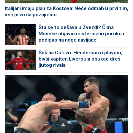
Italijani imaju plan za Kostova: Neće odmah u prvi tim,
već prvo na pozajmicu
Šta se to dešava u Zvezdi? Čima
Moneke objavio misterioznu poruku i
podigao na noge navijače
Šok na Ostrvu: Henderson u plavom,
bivši kapiten Liverpula obukao dres
ljutog rivala