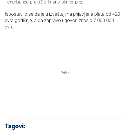
Fenerbahče prekršio finansijski fer-plej.
Ispostavilo se da je u izveštajima prijavljena plata od 420
evra godišnje, a da zapravo ugovor iznosio 7.000.000
evra.
Tagovi: