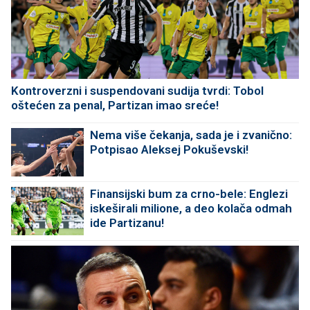
Kontroverzni i suspendovani sudija tvrdi: Tobol
oštećen za penal, Partizan imao sreće!
Nema više čekanja, sada je i zvanično:
Potpisao Aleksej Pokuševski!
Finansijski bum za crno-bele: Englezi
iskeširali milione, a deo kolača odmah
ide Partizanu!