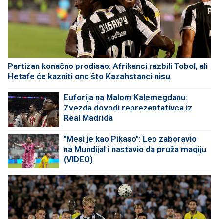
Partizan konačno prodisao: Afrikanci razbili Tobol, ali
Hetafe će kazniti ono što Kazahstanci nisu
Euforija na Malom Kalemegdanu:
Zvezda dovodi reprezentativca iz
Real Madrida
"Mesi je kao Pikaso": Leo zaboravio
na Mundijal i nastavio da pruža magiju
(VIDEO)