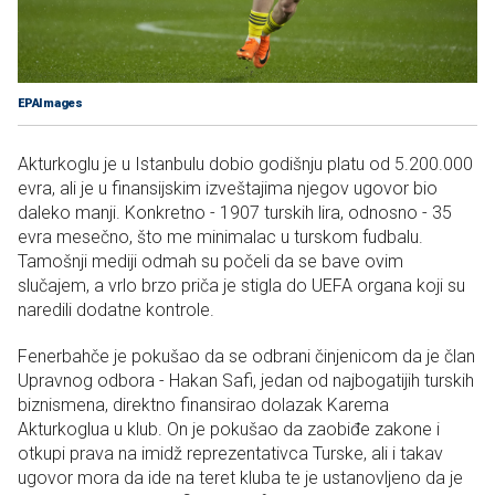
EPAImages
Akturkoglu je u Istanbulu dobio godišnju platu od 5.200.000
evra, ali je u finansijskim izveštajima njegov ugovor bio
daleko manji. Konkretno - 1907 turskih lira, odnosno - 35
evra mesečno, što me minimalac u turskom fudbalu.
Tamošnji mediji odmah su počeli da se bave ovim
slučajem, a vrlo brzo priča je stigla do UEFA organa koji su
naredili dodatne kontrole.
Fenerbahče je pokušao da se odbrani činjenicom da je član
Upravnog odbora - Hakan Safi, jedan od najbogatijih turskih
biznismena, direktno finansirao dolazak Karema
Akturkoglua u klub. On je pokušao da zaobiđe zakone i
otkupi prava na imidž reprezentativca Turske, ali i takav
ugovor mora da ide na teret kluba te je ustanovljeno da je