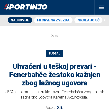
NAJNOVIJE
FK CRVENA ZVEZDA
NIKOLA JOKIĆ
FUDBAL
Uhvaćeni u teškoj prevari -
Fenerbahče žestoko kažnjen
zbog lažnog ugovora
UEFA je tokom dana izrekla kaznu Fenerbahčeu zbog mutnih
radnji oko ugovora Karema Akturkoglua.
Autor:
O. B.