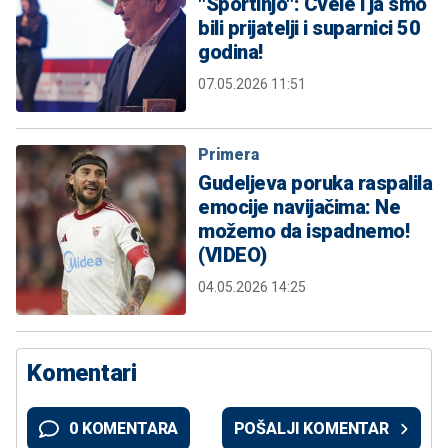
"Sportinjo": Cvele i ja smo
bili prijatelji i suparnici 50
godina!
07.05.2026 11:51
Primera
Gudeljeva poruka raspalila
emocije navijačima: Ne
možemo da ispadnemo!
(VIDEO)
04.05.2026 14:25
Komentari
0 KOMENTARA
POŠALJI KOMENTAR