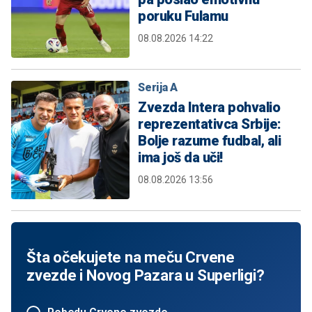
poruku Fulamu
08.08.2026 14:22
Serija A
Zvezda Intera pohvalio
reprezentativca Srbije:
Bolje razume fudbal, ali
ima još da uči!
08.08.2026 13:56
Šta očekujete na meču Crvene
zvezde i Novog Pazara u Superligi?