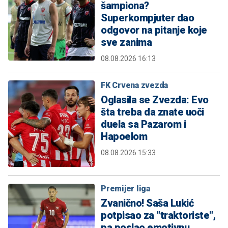
šampiona?
Superkompjuter dao
odgovor na pitanje koje
sve zanima
08.08.2026 16:13
FK Crvena zvezda
Oglasila se Zvezda: Evo
šta treba da znate uoči
duela sa Pazarom i
Hapoelom
08.08.2026 15:33
Premijer liga
Zvanično! Saša Lukić
potpisao za "traktoriste",
pa poslao emotivnu