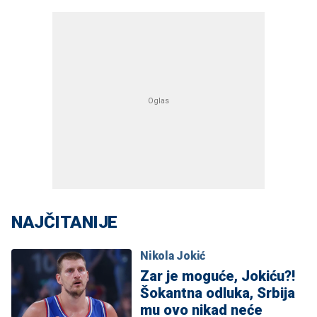
NAJČITANIJE
Nikola Jokić
Zar je moguće, Jokiću?!
Šokantna odluka, Srbija
mu ovo nikad neće