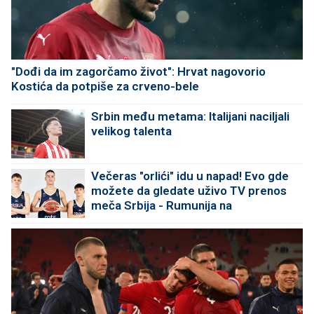
"Dođi da im zagorčamo život": Hrvat nagovorio
Kostića da potpiše za crveno-bele
Srbin među metama: Italijani naciljali
velikog talenta
Večeras "orlići" idu u napad! Evo gde
možete da gledate uživo TV prenos
meča Srbija - Rumunija na
Evrobasketu