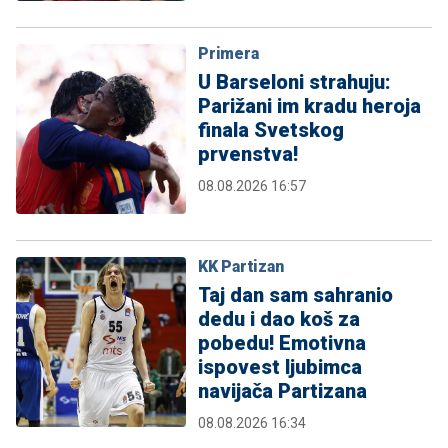
Primera
U Barseloni strahuju:
Parižani im kradu heroja
finala Svetskog
prvenstva!
08.08.2026 16:57
KK Partizan
Taj dan sam sahranio
dedu i dao koš za
pobedu! Emotivna
ispovest ljubimca
navijača Partizana
08.08.2026 16:34