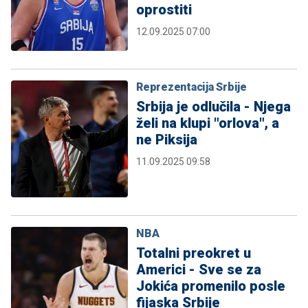
oprostiti
12.09.2025 07:00
Reprezentacija Srbije
Srbija je odlučila - Njega
želi na klupi "orlova", a
ne Piksija
11.09.2025 09:58
NBA
Totalni preokret u
Americi - Sve se za
Jokića promenilo posle
fijaska Srbije