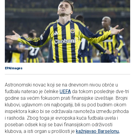
EPAImages
Astronomski novac koji se na dnevnom nivou obrće u
fudbalu naterao je čelnike
UEFA
da tokom poslednje dve-tri
godine sa većim fokusom prati finansijske izveštaje. Brojni
klubovi, uglavnom oni najbogatiji, bili su pod budnim okom
inspektora kako bi se održavala ravnoteža između prihoda
i rashoda. Zbog toga je evropska kuća fudbala uvela i
poseban odsek koji se bavi finansijskom održivosti
klubova, a isti organ u prošlosti je
kažnjavao Barselonu,