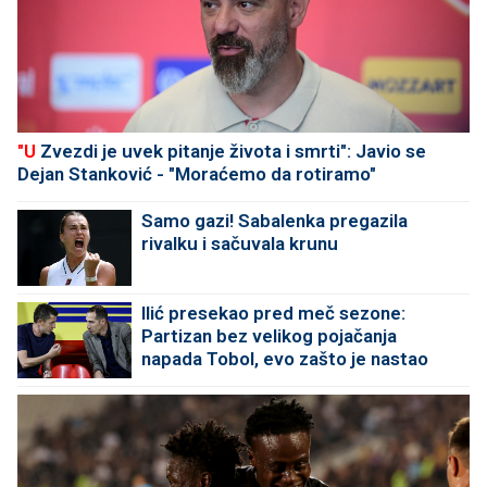
"U
Zvezdi je uvek pitanje života i smrti": Javio se
Dejan Stanković - "Moraćemo da rotiramo"
Samo gazi! Sabalenka pregazila
rivalku i sačuvala krunu
Ilić presekao pred meč sezone:
Partizan bez velikog pojačanja
napada Tobol, evo zašto je nastao
problem