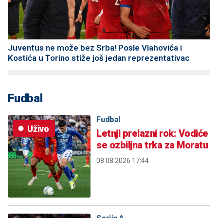
Juventus ne može bez Srba! Posle Vlahovića i
Kostića u Torino stiže još jedan reprezentativac
Fudbal
Fudbal
Uživo
Letnji prelazni rok: Vodiće
se ozbiljna trka za Moratu
08.08.2026 17:44