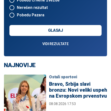
Pobedu Crvene zvezde
Nerešen rezultat
Pobedu Pazara
GLASAJ
VIDI REZULTATE
NAJNOVIJE
Ostali sportovi
Bravo, Srbija slavi
bronzu: Novi veliki uspeh
na Evropskom prvenstvu
08.08.2026 17:53