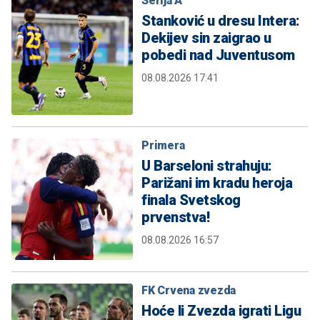
Serija A
Stanković u dresu Intera:
Dekijev sin zaigrao u
pobedi nad Juventusom
08.08.2026 17:41
Primera
U Barseloni strahuju:
Parižani im kradu heroja
finala Svetskog
prvenstva!
08.08.2026 16:57
FK Crvena zvezda
Hoće li Zvezda igrati Ligu