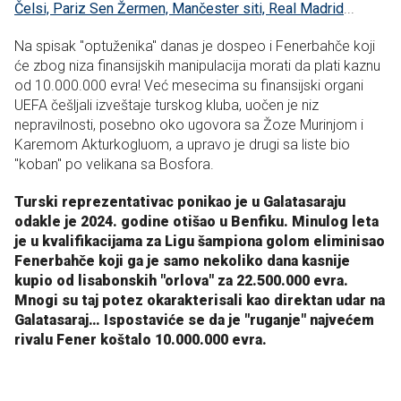
Čelsi, Pariz Sen Žermen, Mančester siti, Real Madrid
...
Na spisak "optuženika" danas je dospeo i Fenerbahče koji
će zbog niza finansijskih manipulacija morati da plati kaznu
od 10.000.000 evra! Već mesecima su finansijski organi
UEFA češljali izveštaje turskog kluba, uočen je niz
nepravilnosti, posebno oko ugovora sa Žoze Murinjom i
Karemom Akturkogluom, a upravo je drugi sa liste bio
"koban" po velikana sa Bosfora.
Turski reprezentativac ponikao je u Galatasaraju
odakle je 2024. godine otišao u Benfiku. Minulog leta
je u kvalifikacijama za Ligu šampiona golom eliminisao
Fenerbahče koji ga je samo nekoliko dana kasnije
kupio od lisabonskih "orlova" za 22.500.000 evra.
Mnogi su taj potez okarakterisali kao direktan udar na
Galatasaraj… Ispostaviće se da je "ruganje" najvećem
rivalu Fener koštalo 10.000.000 evra.