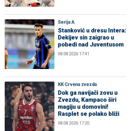
Serija A
Stanković u dresu Intera:
Dekijev sin zaigrao u
pobedi nad Juventusom
08.08.2026 17:41
KK Crvena zvezda
Dok ga navijači zovu u
Zvezdu, Kampaco širi
magiju u domovini!
Rasplet se polako bliži
08.08.2026 17:20