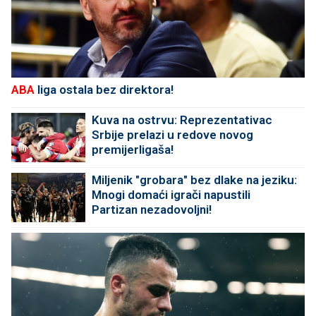
ABA
liga ostala bez direktora!
Kuva na ostrvu: Reprezentativac
Srbije prelazi u redove novog
premijerligaša!
Miljenik "grobara" bez dlake na jeziku:
Mnogi domaći igrači napustili
Partizan nezadovoljni!