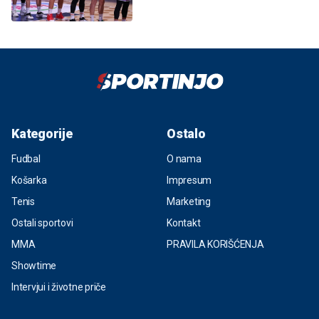
Kategorije
Ostalo
Fudbal
O nama
Košarka
Impresum
Tenis
Marketing
Ostali sportovi
Kontakt
MMA
PRAVILA KORIŠĆENJA
Showtime
Intervjui i životne priče