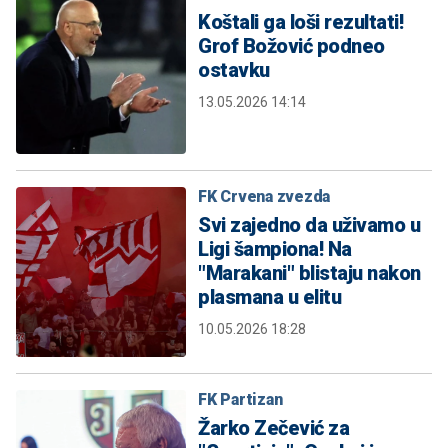
Koštali ga loši rezultati!
Grof Božović podneo
ostavku
13.05.2026 14:14
FK Crvena zvezda
Svi zajedno da uživamo u
Ligi šampiona! Na
"Marakani" blistaju nakon
plasmana u elitu
10.05.2026 18:28
FK Partizan
Žarko Zečević za