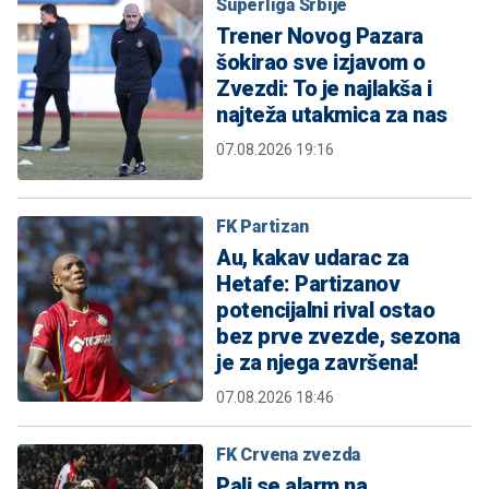
Superliga Srbije
Trener Novog Pazara
šokirao sve izjavom o
Zvezdi: To je najlakša i
najteža utakmica za nas
07.08.2026 19:16
FK Partizan
Au, kakav udarac za
Hetafe: Partizanov
potencijalni rival ostao
bez prve zvezde, sezona
je za njega završena!
07.08.2026 18:46
FK Crvena zvezda
Pali se alarm na