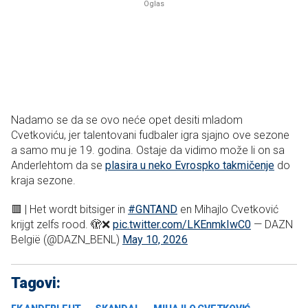
Nadamo se da se ovo neće opet desiti mladom
Cvetkoviću, jer talentovani fudbaler igra sjajno ove sezone
a samo mu je 19. godina. Ostaje da vidimo može li on sa
Anderlehtom da se
plasira u neko Evrospko takmičenje
do
kraja sezone.
🟥 | Het wordt bitsiger in
#GNTAND
en Mihajlo Cvetković
krijgt zelfs rood. 🫣❌
pic.twitter.com/LKEnmkIwC0
— DAZN
België (@DAZN_BENL)
May 10, 2026
Tagovi: