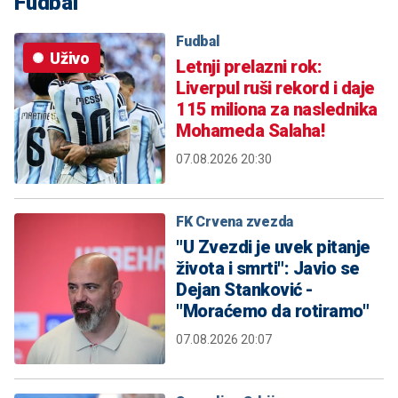
Fudbal
Fudbal
Uživo
Letnji prelazni rok:
Liverpul ruši rekord i daje
115 miliona za naslednika
Mohameda Salaha!
07.08.2026 20:30
FK Crvena zvezda
"U Zvezdi je uvek pitanje
života i smrti": Javio se
Dejan Stanković -
"Moraćemo da rotiramo"
07.08.2026 20:07