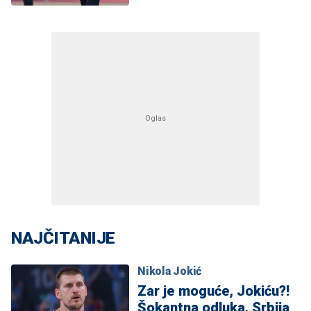
NAJČITANIJE
Nikola Jokić
Zar je moguće, Jokiću?!
Šokantna odluka, Srbija