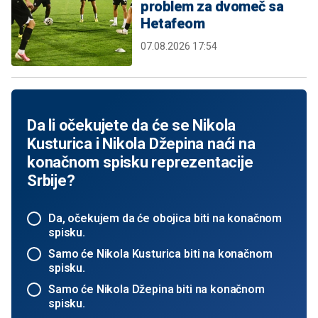
problem za dvomeč sa
Hetafeom
07.08.2026 17:54
Da li očekujete da će se Nikola
Kusturica i Nikola Džepina naći na
konačnom spisku reprezentacije
Srbije?
Da, očekujem da će obojica biti na konačnom
spisku.
Samo će Nikola Kusturica biti na konačnom
spisku.
Samo će Nikola Džepina biti na konačnom
spisku.