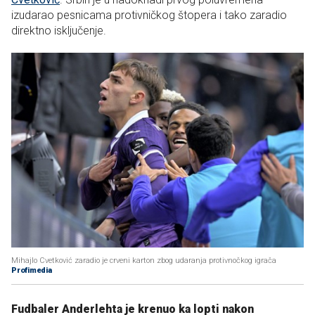
izudarao pesnicama protivničkog štopera i tako zaradio
direktno isključenje.
Mihajlo Cvetković zaradio je crveni karton zbog udaranja protivnočkog igrača
Profimedia
Fudbaler Anderlehta je krenuo ka lopti nakon