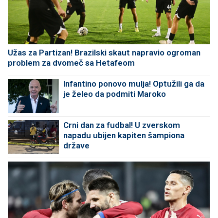
Užas za Partizan! Brazilski skaut napravio ogroman
problem za dvomeč sa Hetafeom
Infantino ponovo mulja! Optužili ga da
je želeo da podmiti Maroko
Crni dan za fudbal! U zverskom
napadu ubijen kapiten šampiona
države