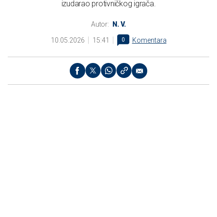
izudarao protivničkog igrača.
Autor:
N. V.
10.05.2026
15:41
0
Komentara