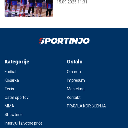
15.09.2025 11:31
Kategorije
Ostalo
Fudbal
O nama
Košarka
Impresum
Tenis
Marketing
Ostali sportovi
Kontakt
MMA
PRAVILA KORIŠĆENJA
Showtime
Intervjui i životne priče