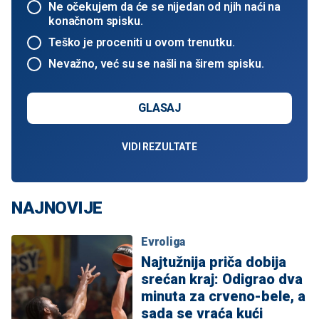
Ne očekujem da će se nijedan od njih naći na
konačnom spisku.
Teško je proceniti u ovom trenutku.
Nevažno, već su se našli na širem spisku.
GLASAJ
VIDI REZULTATE
NAJNOVIJE
Evroliga
Najtužnija priča dobija
srećan kraj: Odigrao dva
minuta za crveno-bele, a
sada se vraća kući