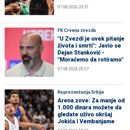
07.08.2026 20:31
FK Crvena zvezda
"U Zvezdi je uvek pitanje
života i smrti": Javio se
Dejan Stanković -
"Moraćemo da rotiramo"
07.08.2026 20:07
Reprezentacija Srbije
Arena zove: Za manje od
1.000 dinara možete da
gledate uživo okršaj
Jokića i Vembanjame