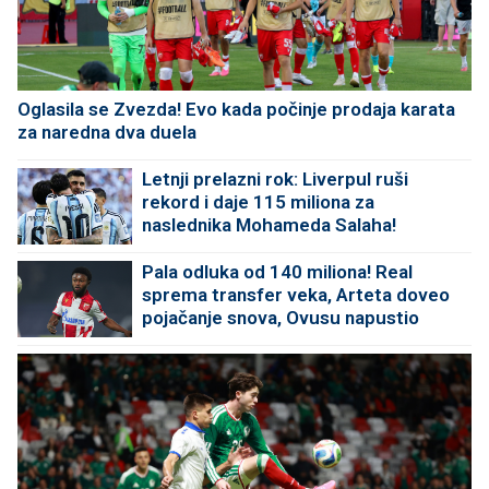
Oglasila se Zvezda! Evo kada počinje prodaja karata
za naredna dva duela
Letnji prelazni rok: Liverpul ruši
rekord i daje 115 miliona za
naslednika Mohameda Salaha!
Pala odluka od 140 miliona! Real
sprema transfer veka, Arteta doveo
pojačanje snova, Ovusu napustio
"Marakanu"