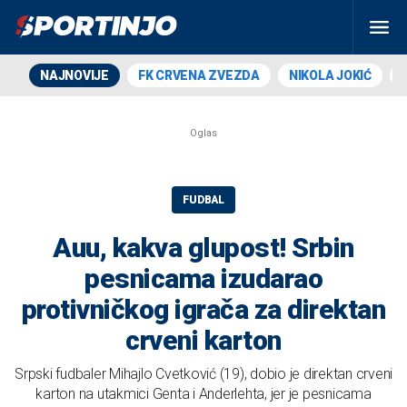
NAJNOVIJE
FK CRVENA ZVEZDA
NIKOLA JOKIĆ
FUDBAL
Auu, kakva glupost! Srbin
pesnicama izudarao
protivničkog igrača za direktan
crveni karton
Srpski fudbaler Mihajlo Cvetković (19), dobio je direktan crveni
karton na utakmici Genta i Anderlehta, jer je pesnicama