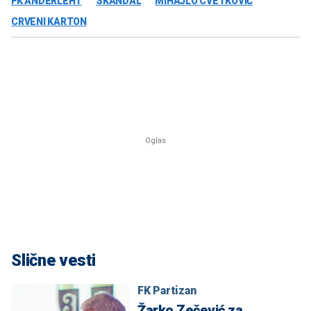
FK ANDERLEHT
SKANDAL
MIHAJLO CVETKOVIĆ
CRVENI KARTON
Slične vesti
FK Partizan
Žarko Zečević za