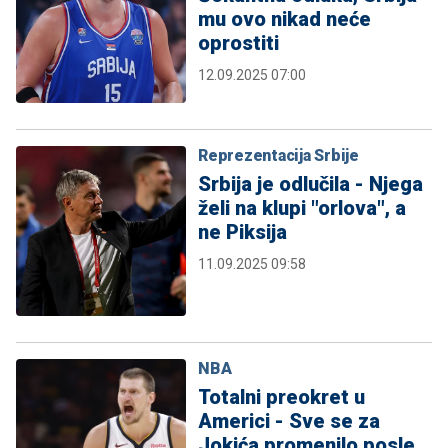
mu ovo nikad neće
oprostiti
12.09.2025 07:00
Reprezentacija Srbije
Srbija je odlučila - Njega
želi na klupi "orlova", a
ne Piksija
11.09.2025 09:58
NBA
Totalni preokret u
Americi - Sve se za
Jokića promenilo posle