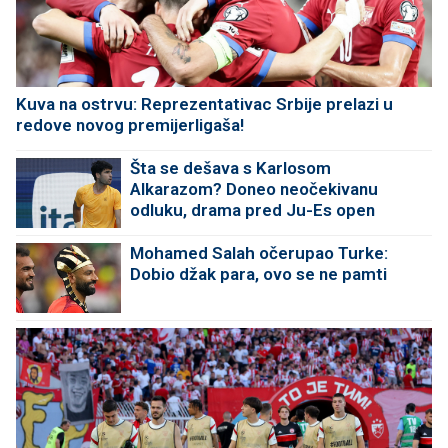
Kuva na ostrvu: Reprezentativac Srbije prelazi u
redove novog premijerligaša!
Šta se dešava s Karlosom
Alkarazom? Doneo neočekivanu
odluku, drama pred Ju-Es open
Mohamed Salah očerupao Turke:
Dobio džak para, ovo se ne pamti