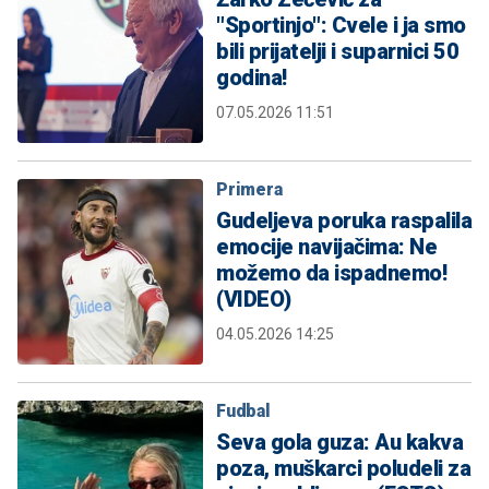
"Sportinjo": Cvele i ja smo
bili prijatelji i suparnici 50
godina!
07.05.2026 11:51
Primera
Gudeljeva poruka raspalila
emocije navijačima: Ne
možemo da ispadnemo!
(VIDEO)
04.05.2026 14:25
Fudbal
Seva gola guza: Au kakva
poza, muškarci poludeli za