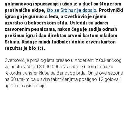
golmanovog ispucavanja i ušao je u duel sa štoperom
protivničke ekipe,
što se Srbinu nije dopalo
. Protivnički
igrač ga je gurnuo s leđa, a Cvetković je njemu
uzvratio u bokserskom stilu. Usledili su udarci
zatvorenim pesnicama, nakon čega je sudija odmah
prekinuo igru i dao direktan crveni kartom mladom
Srbinu. Kada je mladi fudbaler dobio crveni karton
rezultat je bio 1:1.
Cvetković je prošlog leta prešao u Anderleht iz Čukaričkog
za nešto više od 3.000.000 evra, što je u tom trenutku
rekordni transfer kluba sa Banovog brda. On je ove sezone
na 38 utakmica u svim takmičenjima postigao 12 golova i
upisao tri asistencije.