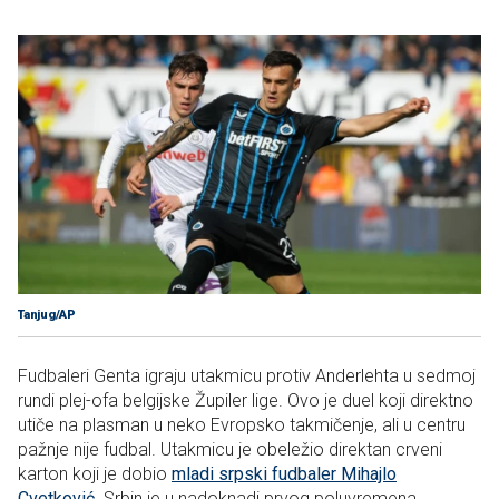
Tanjug/AP
Fudbaleri Genta igraju utakmicu protiv Anderlehta u sedmoj
rundi plej-ofa belgijske Župiler lige. Ovo je duel koji direktno
utiče na plasman u neko Evropsko takmičenje, ali u centru
pažnje nije fudbal. Utakmicu je obeležio direktan crveni
karton koji je dobio
mladi srpski fudbaler Mihajlo
Cvetković
. Srbin je u nadoknadi prvog poluvremena