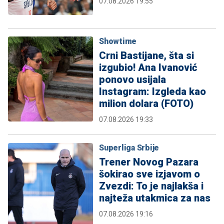
07.08.2026 19:55
Showtime
Crni Bastijane, šta si
izgubio! Ana Ivanović
ponovo usijala
Instagram: Izgleda kao
milion dolara (FOTO)
07.08.2026 19:33
Superliga Srbije
Trener Novog Pazara
šokirao sve izjavom o
Zvezdi: To je najlakša i
najteža utakmica za nas
07.08.2026 19:16