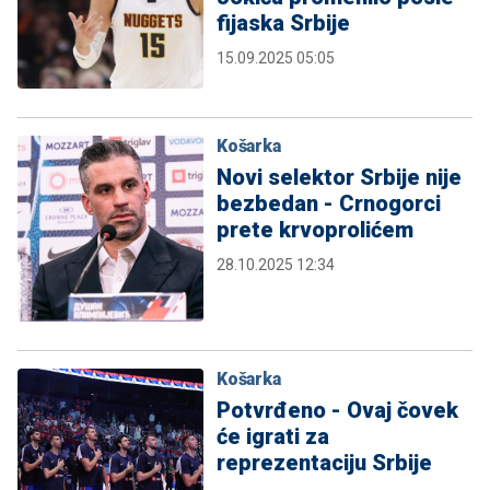
fijaska Srbije
15.09.2025 05:05
Košarka
Novi selektor Srbije nije
bezbedan - Crnogorci
prete krvoprolićem
28.10.2025 12:34
Košarka
Potvrđeno - Ovaj čovek
će igrati za
reprezentaciju Srbije