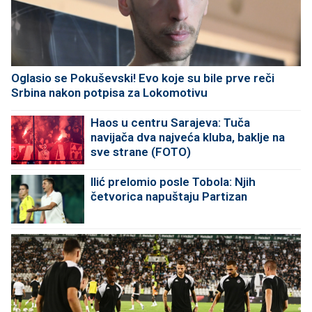
Oglasio se Pokuševski! Evo koje su bile prve reči
Srbina nakon potpisa za Lokomotivu
Haos u centru Sarajeva: Tuča
navijača dva najveća kluba, baklje na
sve strane (FOTO)
Ilić prelomio posle Tobola: Njih
četvorica napuštaju Partizan