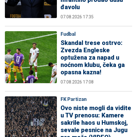
đavolu
07.08.2026 17:35
Fudbal
Skandal trese ostrvo:
Zvezda Engleske
optužena za napad u
noćnom klubu, čeka ga
opasna kazna!
07.08.2026 17:08
FK Partizan
Ovo niste mogli da vidite
u TV prenosu: Kamere
sakrile haos u Humskoj,
sevale pesnice na Jugu