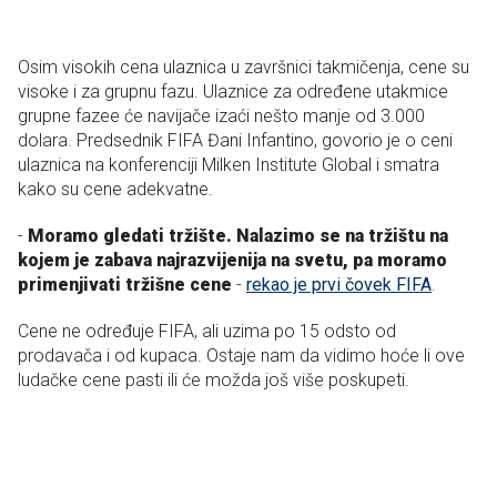
Osim visokih cena ulaznica u završnici takmičenja, cene su
visoke i za grupnu fazu. Ulaznice za određene utakmice
grupne fazee će navijače izaći nešto manje od 3.000
dolara. Predsednik FIFA Đani Infantino, govorio je o ceni
ulaznica na konferenciji Milken Institute Global i smatra
kako su cene adekvatne.
-
Moramo gledati tržište. Nalazimo se na tržištu na
kojem je zabava najrazvijenija na svetu, pa moramo
primenjivati tržišne cene
-
rekao je prvi čovek FIFA
.
Cene ne određuje FIFA, ali uzima po 15 odsto od
prodavača i od kupaca. Ostaje nam da vidimo hoće li ove
ludačke cene pasti ili će možda još više poskupeti.