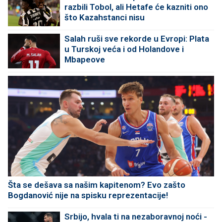
razbili Tobol, ali Hetafe će kazniti ono
što Kazahstanci nisu
Salah ruši sve rekorde u Evropi: Plata
u Turskoj veća i od Holandove i
Mbapeove
Šta se dešava sa našim kapitenom? Evo zašto
Bogdanović nije na spisku reprezentacije!
Srbijo, hvala ti na nezaboravnoj noći -