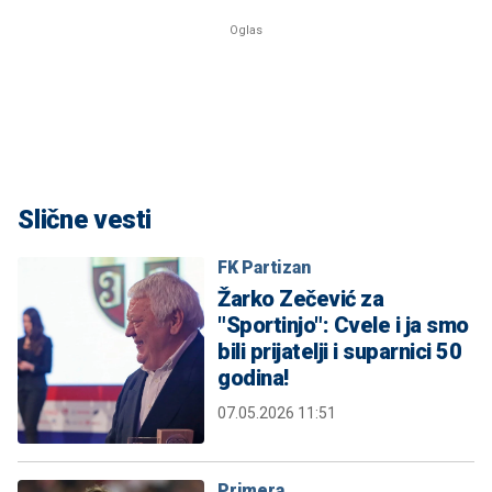
Slične vesti
FK Partizan
Žarko Zečević za
"Sportinjo": Cvele i ja smo
bili prijatelji i suparnici 50
godina!
07.05.2026 11:51
Primera