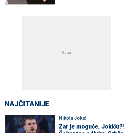
NAJČITANIJE
Nikola Jokić
Zar je moguće, Jokiću?!