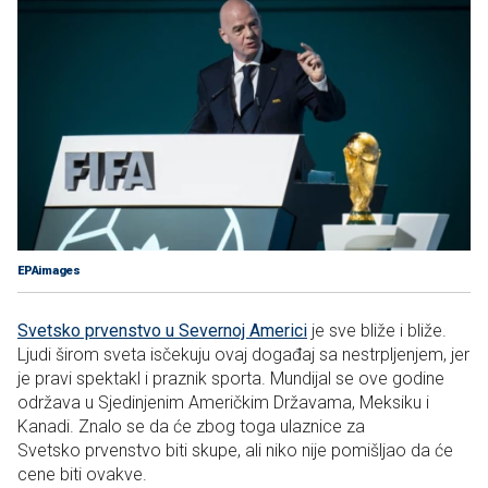
EPAimages
Svetsko prvenstvo u Severnoj Americi
je sve bliže i bliže.
Ljudi širom sveta isčekuju ovaj događaj sa nestrpljenjem, jer
je pravi spektakl i praznik sporta. Mundijal se ove godine
održava u Sjedinjenim Američkim Državama, Meksiku i
Kanadi. Znalo se da će zbog toga ulaznice za
Svetsko prvenstvo biti skupe, ali niko nije pomišljao da će
cene biti ovakve.