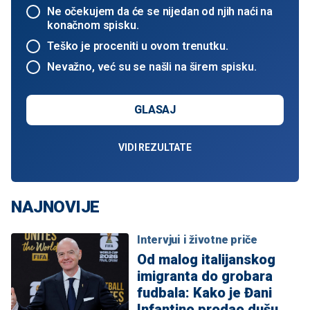
Ne očekujem da će se nijedan od njih naći na
konačnom spisku.
Teško je proceniti u ovom trenutku.
Nevažno, već su se našli na širem spisku.
GLASAJ
VIDI REZULTATE
NAJNOVIJE
Intervjui i životne priče
Od malog italijanskog
imigranta do grobara
fudbala: Kako je Đani
Infantino prodao dušu