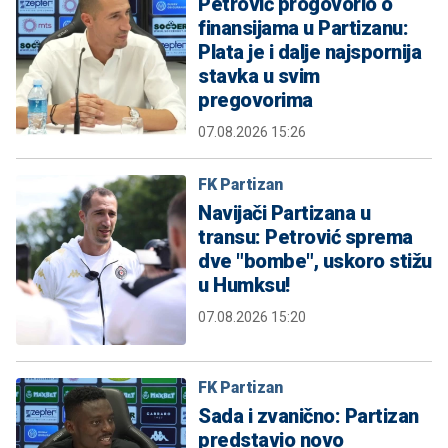
Petrović progovorio o
finansijama u Partizanu:
Plata je i dalje najspornija
stavka u svim
pregovorima
07.08.2026 15:26
FK Partizan
Navijači Partizana u
transu: Petrović sprema
dve "bombe", uskoro stižu
u Humksu!
07.08.2026 15:20
FK Partizan
Sada i zvanično: Partizan
predstavio novo