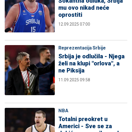
Šokantna odluka, Srbija
mu ovo nikad neće
oprostiti
12.09.2025 07:00
Reprezentacija Srbije
Srbija je odlučila - Njega
želi na klupi "orlova", a
ne Piksija
11.09.2025 09:58
NBA
Totalni preokret u
Americi - Sve se za