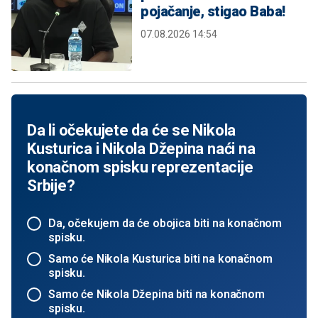
pojačanje, stigao Baba!
07.08.2026 14:54
Da li očekujete da će se Nikola
Kusturica i Nikola Džepina naći na
konačnom spisku reprezentacije
Srbije?
Da, očekujem da će obojica biti na konačnom
spisku.
Samo će Nikola Kusturica biti na konačnom
spisku.
Samo će Nikola Džepina biti na konačnom
spisku.