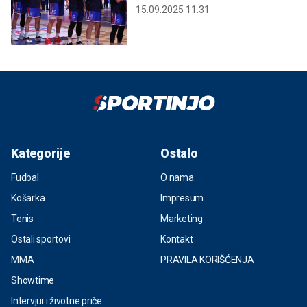
15.09.2025 11:31
Kategorije
Ostalo
Fudbal
O nama
Košarka
Impresum
Tenis
Marketing
Ostali sportovi
Kontakt
MMA
PRAVILA KORIŠĆENJA
Showtime
Intervjui i životne priče