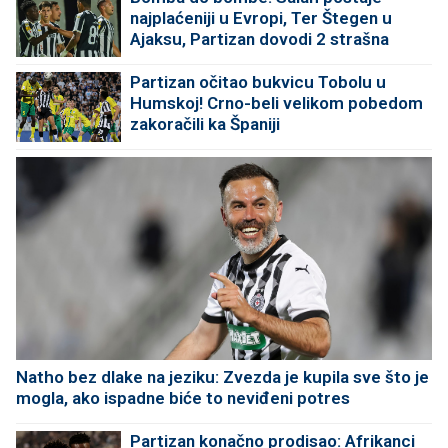
najplaćeniji u Evropi, Ter Štegen u
Ajaksu, Partizan dovodi 2 strašna
pojačanja!
Partizan očitao bukvicu Tobolu u
Humskoj! Crno-beli velikom pobedom
zakoračili ka Španiji
Natho bez dlake na jeziku: Zvezda je kupila sve što je
mogla, ako ispadne biće to neviđeni potres
Partizan konačno prodisao: Afrikanci