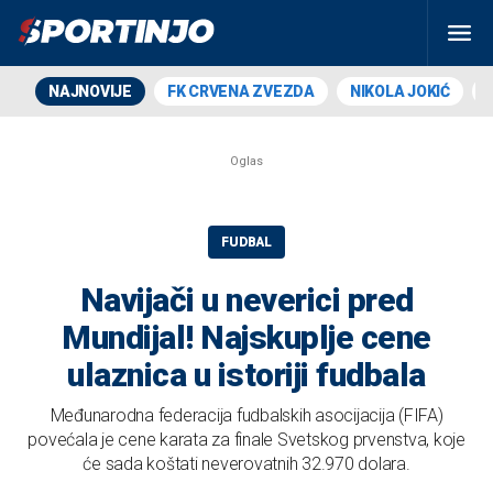
NAJNOVIJE
FK CRVENA ZVEZDA
NIKOLA JOKIĆ
FUDBAL
Navijači u neverici pred
Mundijal! Najskuplje cene
ulaznica u istoriji fudbala
Međunarodna federacija fudbalskih asocijacija (FIFA)
povećala je cene karata za finale Svetskog prvenstva, koje
će sada koštati neverovatnih 32.970 dolara.