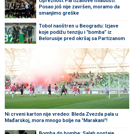
Opreznost Partizanove mladosti:
Posao još nije završen, moramo da
smanjimo greške
Tobol naoštren u Beogradu: Izjave
koje podižu tenziju i "bomba” iz
Belorusije pred okršaj sa Partizanom
Ni crveni karton nije vredeo: Bleda Zvezda pala u
Mađarskoj, mora mnogo bolje na "Marakani"!
Bomba do bombe: Salah postaje