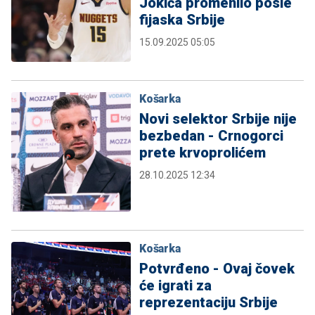
Jokića promenilo posle
fijaska Srbije
15.09.2025 05:05
Košarka
Novi selektor Srbije nije
bezbedan - Crnogorci
prete krvoprolićem
28.10.2025 12:34
Košarka
Potvrđeno - Ovaj čovek
će igrati za
reprezentaciju Srbije