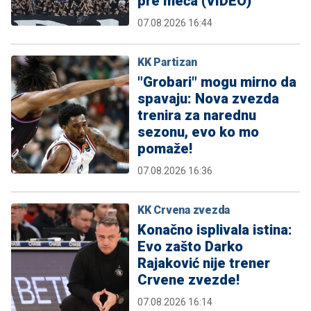
pre meča (VIDEO)
07.08.2026 16:44
KK Partizan
"Grobari" mogu mirno da
spavaju: Nova zvezda
trenira za narednu
sezonu, evo ko mo
pomaže!
07.08.2026 16:36
KK Crvena zvezda
Konačno isplivala istina:
Evo zašto Darko
Rajaković nije trener
Crvene zvezde!
07.08.2026 16:14