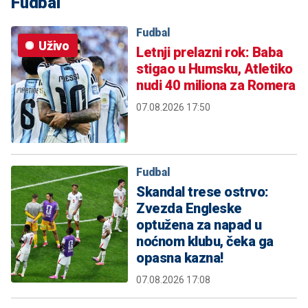
Fudbal
Fudbal
Uživo
Letnji prelazni rok: Baba
stigao u Humsku, Atletiko
nudi 40 miliona za Romera
07.08.2026 17:50
Fudbal
Skandal trese ostrvo:
Zvezda Engleske
optužena za napad u
noćnom klubu, čeka ga
opasna kazna!
07.08.2026 17:08