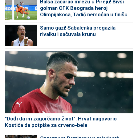
Balša začarao mrežu u Pireju! Bivši
golman OFK Beograda heroj
Olimpijakosa, Tadić nemoćan u finišu
Samo gazi! Sabalenka pregazila
rivalku i sačuvala krunu
"Dođi da im zagorčamo život": Hrvat nagovorio
Kostića da potpiše za crveno-bele