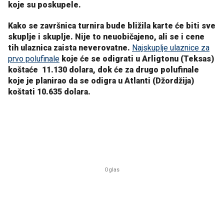
koje su poskupele.
Kako se završnica turnira bude bližila karte će biti sve
skuplje i skuplje. Nije to neuobičajeno, ali se i cene
tih ulaznica zaista neverovatne.
Najskuplje ulaznice za
prvo polufinale
koje će se odigrati u Arligtonu (Teksas)
koštaće 11.130 dolara, dok će za drugo polufinale
koje je planirao da se odigra u Atlanti (Džordžija)
koštati 10.635 dolara.