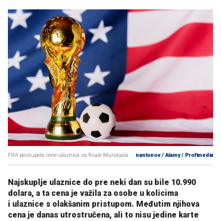
FIFA poskupela cene ulaznica za finale Mundijala
nantonov / Alamy / Profimedia
Najskuplje ulaznice do pre neki dan su bile 10.990
dolara, a ta cena je važila za osobe u kolicima
i ulaznice s olakšanim pristupom. Međutim njihova
cena je danas utrostručena, ali to nisu jedine karte