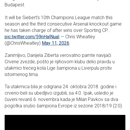
Budapest.
It will be Siebert's 10th Champions League match this
season and the third consecutive Arsenal knockout game
he has taken charge of after wins over Sporting CP…
pic.twitter.com/59nHalNuaI
— Chris Wheatley
(@ChrisWheatley)
May 11, 2026
Zanimljivo, Danijela Ziberta verovatno pamte navijači
Crvene zvezde, pošto je njihovom klubu delio pravdu u
utakmici trećeg kola Lige šampiona u Liverpulu protiv
istoimenog tima.
Ta utakmica bila je odigrana 24. oktobra 2018. godine i
crveno-beli su ubedljivo izgubili, sa 4:0. Ipak, usledio je
čuveni revanš 6. novembra kada je Milan Pavkov sa dva
pogotka srušio šampiona Evrope iz sezone 2018/19 (2:0).