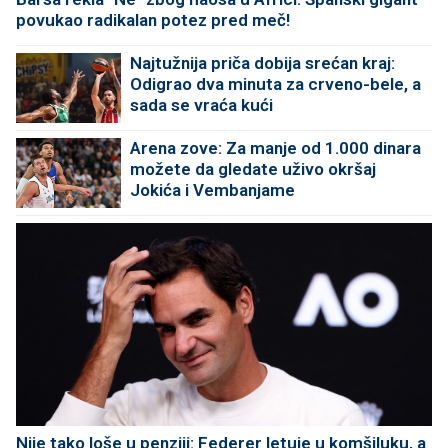
povukao radikalan potez pred meč!
Najtužnija priča dobija srećan kraj:
Odigrao dva minuta za crveno-bele, a
sada se vraća kući
Arena zove: Za manje od 1.000 dinara
možete da gledate uživo okršaj
Jokića i Vembanjame
Nije tako loše u penziji: Federer letuje u komšiluku, a