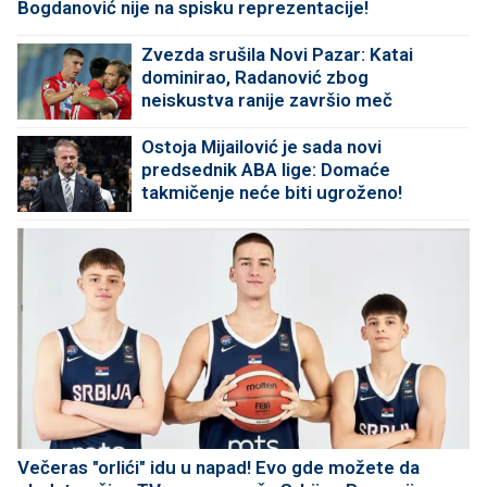
Bogdanović nije na spisku reprezentacije!
Zvezda srušila Novi Pazar: Katai
dominirao, Radanović zbog
neiskustva ranije završio meč
Ostoja Mijailović je sada novi
predsednik ABA lige: Domaće
takmičenje neće biti ugroženo!
Večeras "orlići" idu u napad! Evo gde možete da