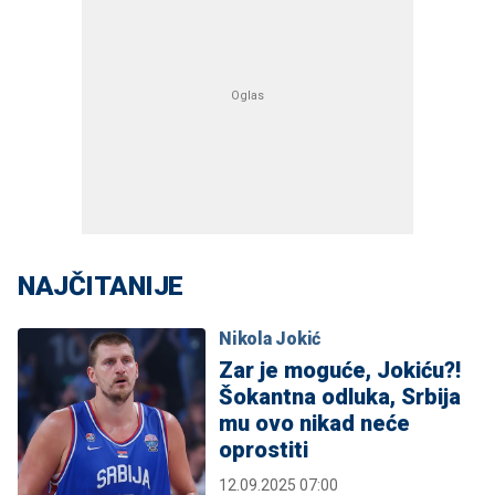
NAJČITANIJE
Nikola Jokić
Zar je moguće, Jokiću?!
Šokantna odluka, Srbija
mu ovo nikad neće
oprostiti
12.09.2025 07:00