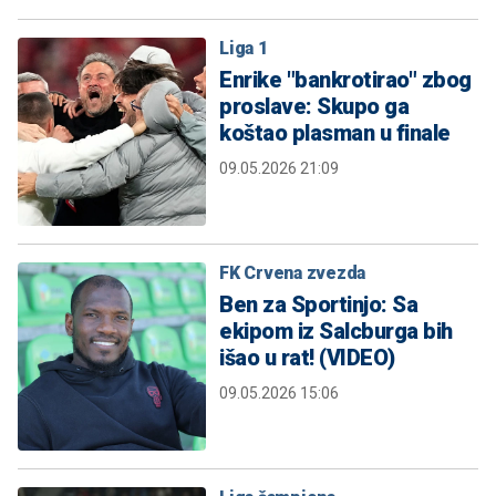
Liga 1
Enrike "bankrotirao" zbog
proslave: Skupo ga
koštao plasman u finale
09.05.2026 21:09
FK Crvena zvezda
Ben za Sportinjo: Sa
ekipom iz Salcburga bih
išao u rat! (VIDEO)
09.05.2026 15:06