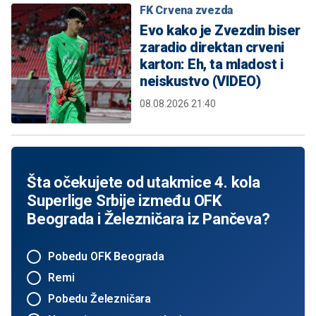
FK Crvena zvezda
Evo kako je Zvezdin biser
zaradio direktan crveni
karton: Eh, ta mladost i
neiskustvo (VIDEO)
08.08.2026 21:40
Šta očekujete od utakmice 4. kola
Superlige Srbije između OFK
Beograda i Železničara iz Pančeva?
Pobedu OFK Beograda
Remi
Pobedu Železničara