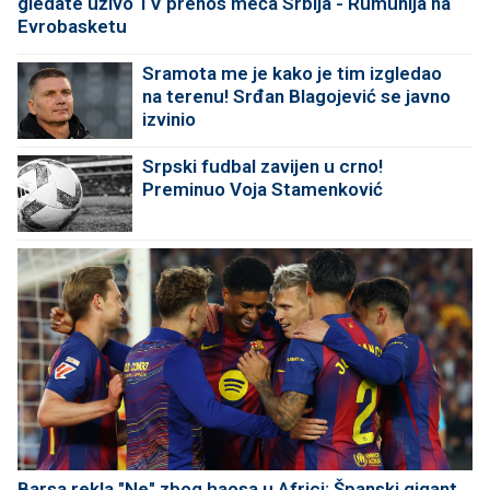
gledate uživo TV prenos meča Srbija - Rumunija na
Evrobasketu
Sramota me je kako je tim izgledao
na terenu! Srđan Blagojević se javno
izvinio
Srpski fudbal zavijen u crno!
Preminuo Voja Stamenković
Barsa rekla "Ne" zbog haosa u Africi: Španski gigant