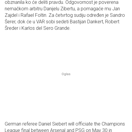
obznanila ko će deliti pravdu. Odgovornost je poverena
nemačkom arbitru Danijelu Zibertu, a pomagaće mu Jan
Zajdel i Rafael Foltin. Za četvrtog sudiju određen je Sandro
Šerer, dok će u VAR sobi sedeti Bastijan Dankert, Robert
Šreder i Karlos del Sero Grande.
German referee Daniel Siebert will officiate the Champions
League final between Arsenal and PSG on May 30 in