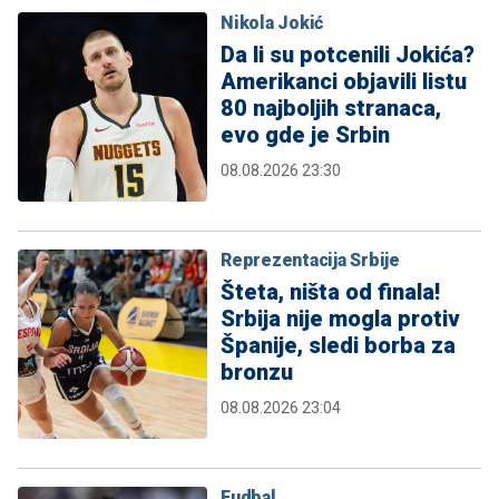
Nikola Jokić
Da li su potcenili Jokića?
Amerikanci objavili listu
80 najboljih stranaca,
evo gde je Srbin
08.08.2026 23:30
Reprezentacija Srbije
Šteta, ništa od finala!
Srbija nije mogla protiv
Španije, sledi borba za
bronzu
08.08.2026 23:04
Fudbal