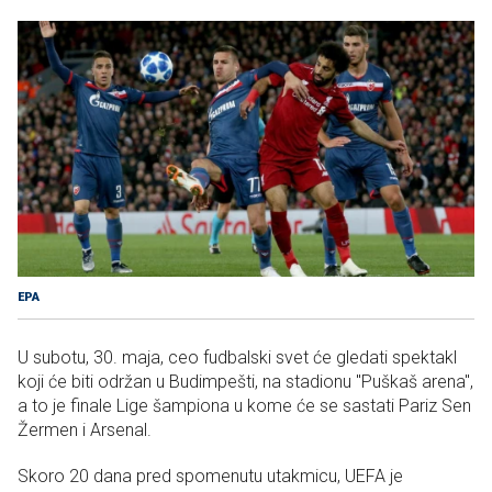
EPA
U subotu, 30. maja, ceo fudbalski svet će gledati spektakl
koji će biti održan u Budimpešti, na stadionu "Puškaš arena",
a to je finale Lige šampiona u kome će se sastati Pariz Sen
Žermen i Arsenal.
Skoro 20 dana pred spomenutu utakmicu, UEFA je