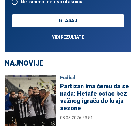
Ne zanima me ova utakmica
GLASAJ
VIDI REZULTATE
NAJNOVIJE
Fudbal
Partizan ima čemu da se
nada: Hetafe ostao bez
važnog igrača do kraja
sezone
08.08.2026 23:51