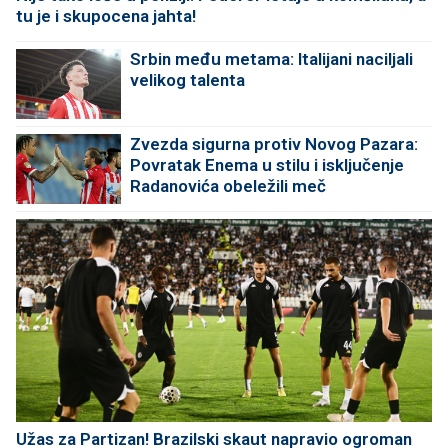
tu je i skupocena jahta!
Srbin među metama: Italijani naciljali
velikog talenta
Zvezda sigurna protiv Novog Pazara:
Povratak Enema u stilu i isključenje
Radanovića obeležili meč
Užas za Partizan! Brazilski skaut napravio ogroman