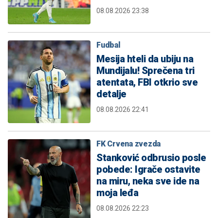
08.08.2026 23:38
Fudbal
Mesija hteli da ubiju na
Mundijalu! Sprečena tri
atentata, FBI otkrio sve
detalje
08.08.2026 22:41
FK Crvena zvezda
Stanković odbrusio posle
pobede: Igrače ostavite
na miru, neka sve ide na
moja leđa
08.08.2026 22:23