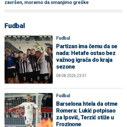
završen, moramo da smanjimo greške
Fudbal
Fudbal
Partizan ima čemu da se
nada: Hetafe ostao bez
važnog igrača do kraja
sezone
08.08.2026 23:51
Fudbal
Barselona htela da otme
Romera: Lukić potpisao
za Ipsvič, Terzić stiže u
Frozinone