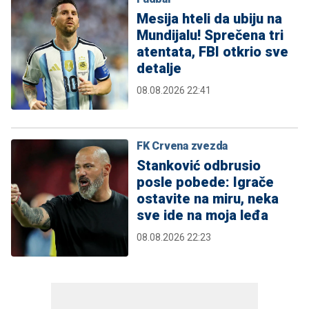
Mesija hteli da ubiju na
Mundijalu! Sprečena tri
atentata, FBI otkrio sve
detalje
08.08.2026 22:41
FK Crvena zvezda
Stanković odbrusio
posle pobede: Igrače
ostavite na miru, neka
sve ide na moja leđa
08.08.2026 22:23