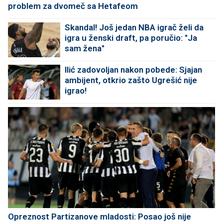
problem za dvomeč sa Hetafeom
Skandal! Još jedan NBA igrač želi da
igra u ženski draft, pa poručio: "Ja
sam žena"
Ilić zadovoljan nakon pobede: Sjajan
ambijent, otkrio zašto Ugrešić nije
igrao!
Opreznost Partizanove mladosti: Posao još nije