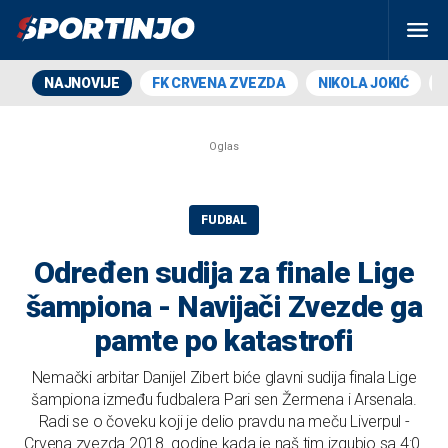
NAJNOVIJE
FK CRVENA ZVEZDA
NIKOLA JOKIĆ
FUDBAL
Određen sudija za finale Lige
šampiona - Navijači Zvezde ga
pamte po katastrofi
Nemački arbitar Danijel Zibert biće glavni sudija finala Lige
šampiona između fudbalera Pari sen Žermena i Arsenala.
Radi se o čoveku koji je delio pravdu na meču Liverpul -
Crvena zvezda 2018. godine kada je naš tim izgubio sa 4:0.