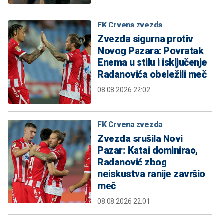
FK Crvena zvezda
Zvezda sigurna protiv
Novog Pazara: Povratak
Enema u stilu i isključenje
Radanovića obeležili meč
08.08.2026 22:02
FK Crvena zvezda
Zvezda srušila Novi
Pazar: Katai dominirao,
Radanović zbog
neiskustva ranije završio
meč
08.08.2026 22:01