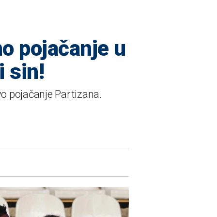
no pojačanje u
 sin!
vo pojačanje Partizana.