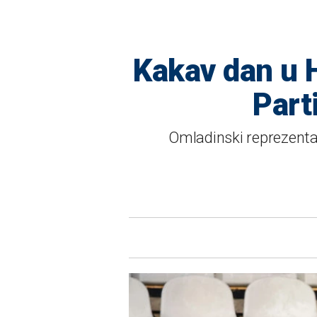
Kakav dan u H
Part
Omladinski reprezentat