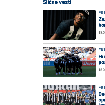
Slične vesti
FK 
Zv
bo
18.0
FK 
Hu
po
18.0
FK 
De
sp