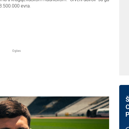
3.500.000 evra.
Š
C
P