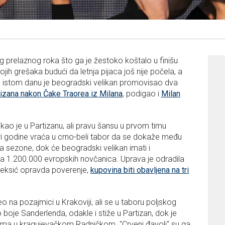
prelaznog roka što ga je žestoko koštalo u finišu
ojih grešaka budući da letnja pijaca još nije počela, a
. U istom danu je beogradski velikan promovisao dva
izana nakon Čake Traorea iz Milana
, podigao i
Milan
kao je u Partizanu, ali pravu šansu u prvom timu
ri godine vraća u crno-beli tabor da se dokaže među
ja sezone, dok će beogradski velikan imati i
 1.200.000 evropskih novčanica. Uprava je odradila
Aleksić opravda poverenje,
kupovina biti obavljena na tri
 na pozajmici u Krakoviji, ali se u taboru poljskog
o boje Sanderlenda, odakle i stiže u Partizan, dok je
jama u kragujevačkom Radničkom. "Crveni đavoli" su ga