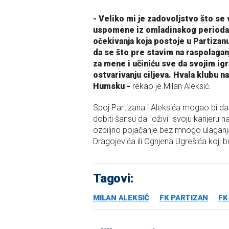
- Veliko mi je zadovoljstvo što se 
uspomene iz omladinskog perioda. 
očekivanja koja postoje u Partizan
da se što pre stavim na raspolagan
za mene i učiniću sve da svojim 
ostvarivanju ciljeva. Hvala klubu
Humsku -
rekao je Milan Aleksić.
Spoj Partizana i Aleksića mogao bi d
dobiti šansu da "oživi" svoju karijeru 
ozbiljno pojačanje bez mnogo ulaganj
Dragojevića ili Ognjena Ugrešića koji b
Tagovi:
MILAN ALEKSIĆ
FK PARTIZAN
FK