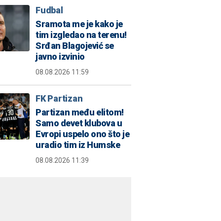
Fudbal
Sramota me je kako je
tim izgledao na terenu!
Srđan Blagojević se
javno izvinio
08.08.2026 11:59
FK Partizan
Partizan među elitom!
Samo devet klubova u
Evropi uspelo ono što je
uradio tim iz Humske
08.08.2026 11:39