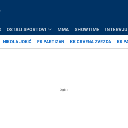
S
OSTALI SPORTOVI
MMA
SHOWTIME
INTERVJUI
NIKOLA JOKIĆ
FK PARTIZAN
KK CRVENA ZVEZDA
KK P