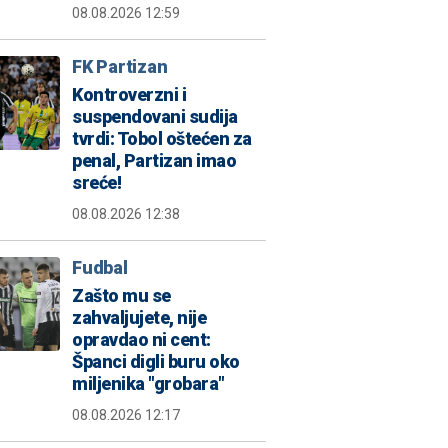
08.08.2026 12:59
FK Partizan
Kontroverzni i
suspendovani sudija
tvrdi: Tobol oštećen za
penal, Partizan imao
sreće!
08.08.2026 12:38
Fudbal
Zašto mu se
zahvaljujete, nije
opravdao ni cent:
Španci digli buru oko
miljenika "grobara"
08.08.2026 12:17