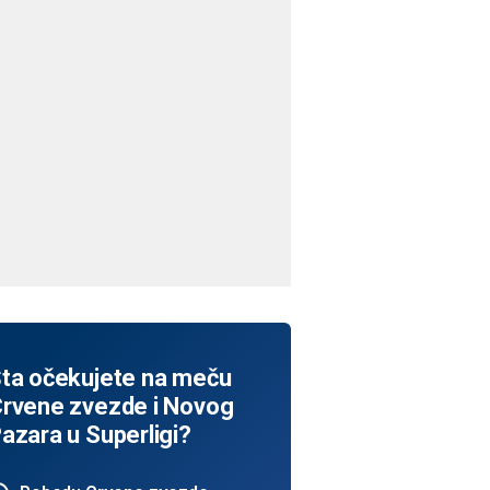
ta očekujete na meču
rvene zvezde i Novog
azara u Superligi?