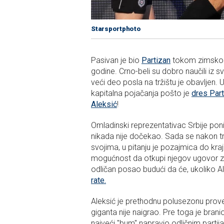
Starsportphoto
Pasivan je bio
Partizan
tokom zimskog 
godine. Crno-beli su dobro naučili iz sv
veći deo posla na tržištu je obavljen
kapitalna pojačanja pošto je
dres Part
Aleksić
!
Omladinski reprezentativac Srbije poni
nikada nije dočekao. Sada se nakon t
svojima, u pitanju je pozajmica do kra
mogućnost da otkupi njegov ugovor za
odličan posao budući da će, ukoliko 
rate.
Aleksić je prethodnu polusezonu proveo
giganta nije naigrao. Pre toga je brani
najveći "bum" napravio odličnim parti