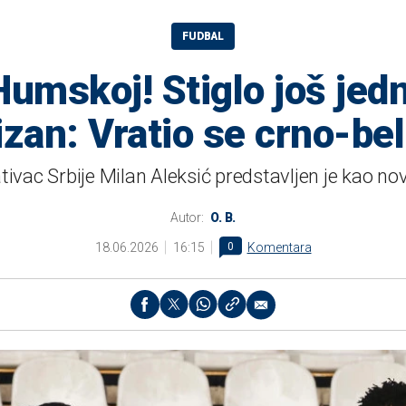
FUDBAL
umskoj! Stiglo još jed
izan: Vratio se crno-beli
ivac Srbije Milan Aleksić predstavljen je kao no
Autor:
O. B.
18.06.2026
16:15
0
Komentara