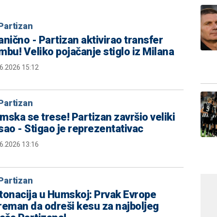
Partizan
anično - Partizan aktivirao transfer
mbu! Veliko pojačanje stiglo iz Milana
6.2026 15:12
Partizan
mska se trese! Partizan završio veliki
sao - Stigao je reprezentativac
6.2026 13:16
Partizan
tonacija u Humskoj: Prvak Evrope
reman da odreši kesu za najboljeg