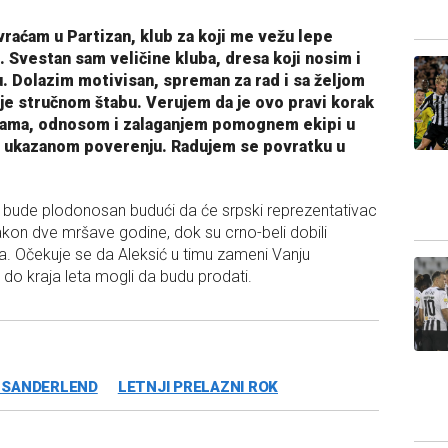
vraćam u Partizan, klub za koji me vežu lepe
Svestan sam veličine kluba, dresa koji nosim i
u. Dolazim motivisan, spreman za rad i sa željom
je stručnom štabu. Verujem da je ovo pravi korak
igrama, odnosom i zalaganjem pomognem ekipi u
 na ukazanom poverenju. Radujem se povratku u
a bude plodonosan budući da će srpski reprezentativac
nakon dve mršave godine, dok su crno-beli dobili
a. Očekuje se da Aleksić u timu zameni Vanju
i do kraja leta mogli da budu prodati.
 SANDERLEND
LETNJI PRELAZNI ROK