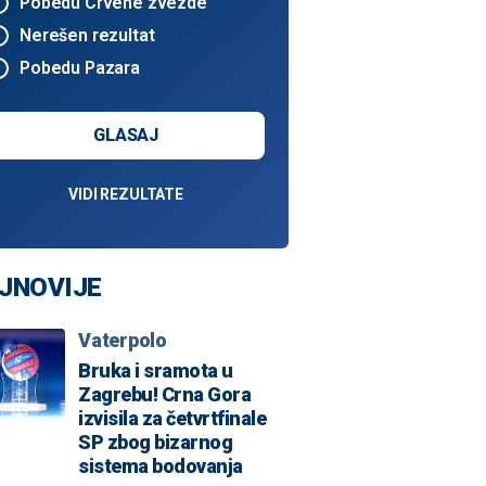
Pobedu Crvene zvezde
Nerešen rezultat
Pobedu Pazara
GLASAJ
VIDI REZULTATE
JNOVIJE
Vaterpolo
Bruka i sramota u
Zagrebu! Crna Gora
izvisila za četvrtfinale
SP zbog bizarnog
sistema bodovanja